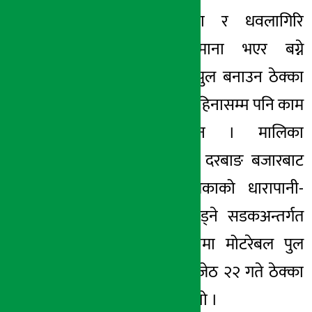
म्याग्दी । मालिका र धवलागिरि
अर्थ सरोकार
गाउँपालिकाको सिमाना भएर बग्ने
३ मंसिर २०७८, शुक्र
दाङखोलामा पक्की पुल बनाउन ठेक्का
सम्झौता भएको २९ महिनासम्म पनि काम
सुरु भएको छैन । मालिका
गाउँपालिकाको केन्द्र दरबाङ बजारबाट
धवलागिरि गाउँपालिकाको धारापानी-
ताकम हुँदै मुना जोड्ने सडकअन्तर्गत
फेदीस्थित दाङखोलामा मोटरेबल पुल
बनाउन विसं २०७६ जेठ २२ गते ठेक्का
सम्झौता गरिएको थियो ।