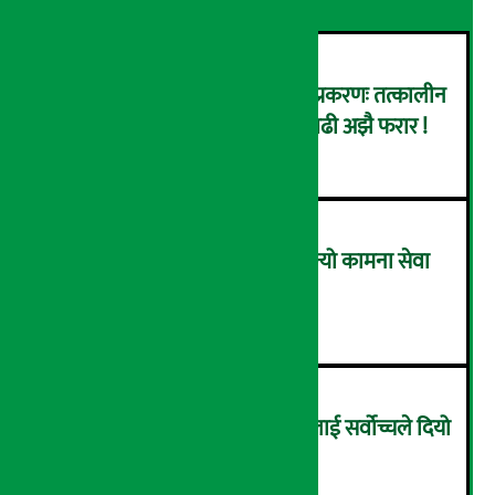
कर्णाली डेभलपमेन्ट बैंक घोटाला प्रकरणः तत्कालीन
सिइओसहित ३ जना पक्राउ, सय बढी अझै फरार !
२
लाभांश घोषणा गर्ने पहिलो बैंक बन्यो कामना सेवा
विकास बैंक, कति दिने भयो ?
३
सम्पत्ति शुद्धिकरणमा चक्रे मिलनलाई सर्वोच्चले दियो
सफाइ
४