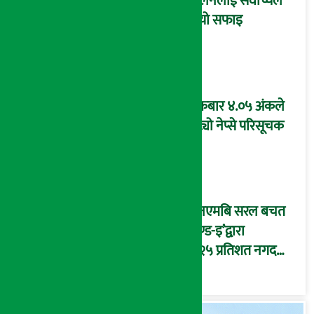
मिलनलाई सर्वोच्चले
दियो सफाइ
शुक्रबार ४.०५ अंकले
घट्यो नेप्से परिसूचक
‘एनएमबि सरल बचत
फण्ड-इ’द्वारा
५.२५ प्रतिशत नगद
प्रतिफल घोषणा