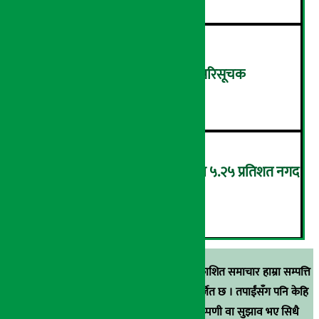
शुक्रबार ४.०५ अंकले घट्यो नेप्से परिसूचक
५
‘एनएमबि सरल बचत फण्ड-इ’द्वारा ५.२५ प्रतिशत नगद
प्रतिफल घोषणा
६
स्रोत खुलाइएका बाहेक अर्थ सरोकार डटकममा प्रकाशित समाचार हाम्रा सम्पत्ति
हुन् । कुनै पनि खालको पुन: प्रकाशन / प्रशारण बर्जित छ । तपाईंसँग पनि केहि
समाचार छन्, वा हाम्रा समाचारप्रति कुनै टिकाटिप्पणी वा सुझाव भए सिधै