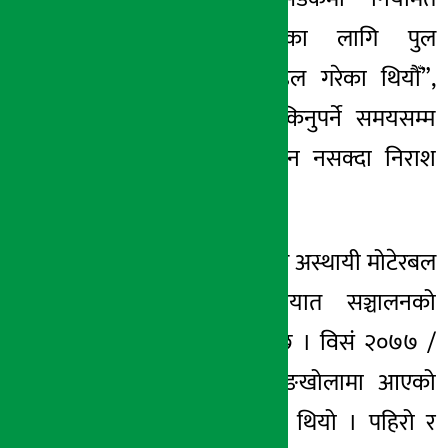
यातायात सञ्चालनका लागि पुल
निर्माणका लागि पहल गरेका थियौँ”,
उहाँले भन्नुभयो, “सकिनुपर्ने समयसम्म
पनि निर्माण सुरु हुन नसक्दा निराश
भएका छौँ ।”
फेदीमा गाउँपालिकाले अस्थायी मोटेरबल
पुल बनाएर यातायात सञ्चालनको
व्यवस्था मिलाएको छ । विसं २०७७ /
७८ को बर्खामा दाङखोलामा आएको
बाढीले पुल पुरिएको थियो । पहिरो र