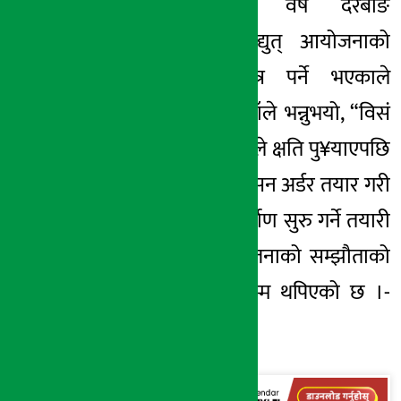
“सम्झौता हुँदाको वर्ष दरबाङ
म्याग्दीखोला जलविद्युत् आयोजनाको
बाँधको डुबान क्षेत्र पर्ने भएकाले
रोकिएको थियो”, उहाँले भन्नुभयो, “विसं
२०७७ बर्खाको बाढीले क्षति पु¥याएपछि
रिडिजाइन गरी भेरिएसन अर्डर तयार गरी
दाङखोलामा पुल निर्माण सुरु गर्ने तयारी
भएको छ ।” यो योजनाको सम्झौताको
म्याद आगामी चैतसम्म थपिएको छ ।-
रासस