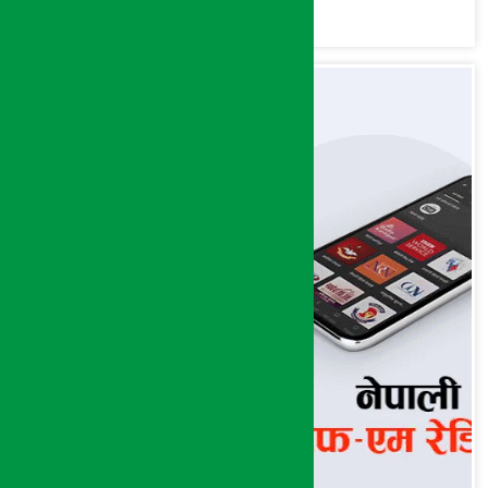
मात्र गरेनन् मणिरामले ?,
अन्तत: आफैँ जाकिए’