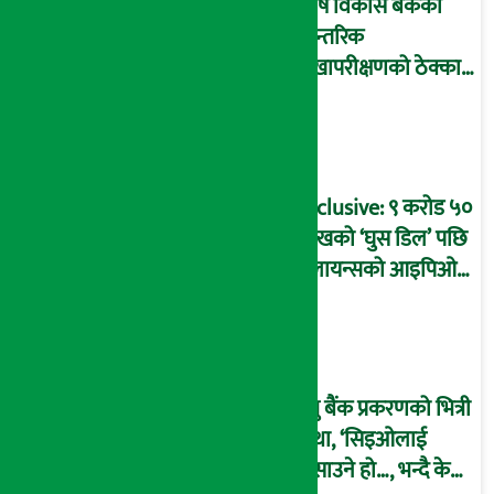
कृषि विकास बैंकको
आन्तरिक
लेखापरीक्षणको ठेक्का
प्रक्रिया पनि ‘विवाद’मा,
बदनियत बोकेर
कार्यविधि बनाएको
आरोप !
Exclusive: ९ करोड ५०
लाखको ‘घुस डिल’ पछि
रिलायन्सको आइपिओ
अनुमति दिएको
दाबीसहित अख्तियारमा
उजुरी !
प्रभु बैंक प्रकरणको भित्री
कथा, ‘सिइओलाई
फसाउने हो…, भन्दै के