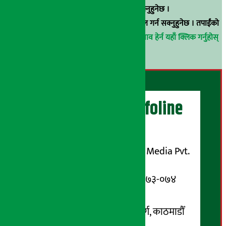
९८५१००६६४८मा सम्पर्क गर्न सक्नुहुनेछ ।
वा
arthasarokarnews@gmail.com
मा ई-मेल गर्न सक्नुहुनेछ । तपाईंको
परिचय गोप्य राखिनेछ ।
अर्थ सरोकार समाचार प्रभाव हेर्न यहाँ क्लिक गर्नुहोस्
।
अर्थ सरोकार Infoline
सञ्चालक/ प्रकाशक
शुभम् मिडिया प्रालि (Shubham Media Pvt.
Ltd.)
सूचना विभाग दर्ता नम्बर : १३३-०७३-०७४
सम्पर्क ठेगाना:
कोटेश्वर-३२, बासुकी नगर मार्ग, काठमाडौँ