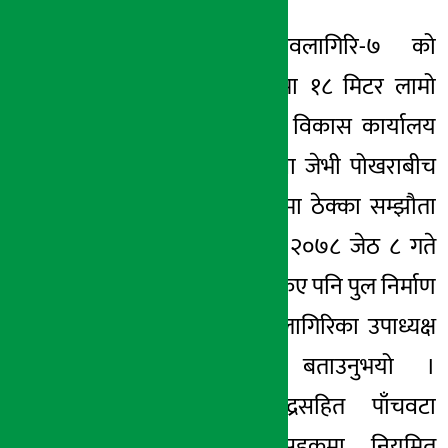
मालिका-५ र धवलागिरि-७ को
सिमानामा पर्ने फेदीमा १८ मिटर लामो
पुल बनाउन पूर्वाधार विकास कार्यालय
म्याग्दी र इन्द्रेणी-फेवा जेभी पोखराबीच
एक करोड ९३ लाखमा ठेक्का सम्झौता
भएको थियो । विसं २०७८ जेठ ८ गते
सम्झौताको म्याद सकिए पनि पुल निर्माण
सुरु नै नभएको धवलागिरिका उपाध्यक्ष
रेशम छन्त्यालले बताउनुभयो ।
“धवलागिरिको केन्द्रसहित पाँचवटा
वडालाई जोड्ने सडकमा नियमित