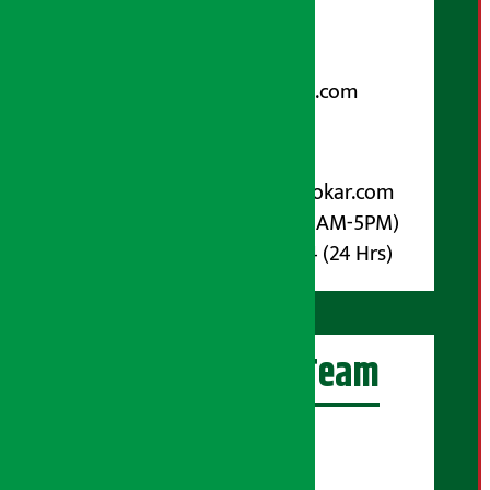
फोन नम्बर : ०१-५१९९१०८ /
९८५१००६६४८
Email:
arthasarokarnews@gmail.com
पोष्ट बक्स नम्बर : ४०७०
विज्ञापनका लागि:
Email :
info@arthasarokar.com
Phone : 9851017914 (10AM-5PM)
Whatsapp : 9851017914 (24 Hrs)
अर्थ सरोकार Team
प्रधान सम्पादक:
सुरज प्याकुरेल