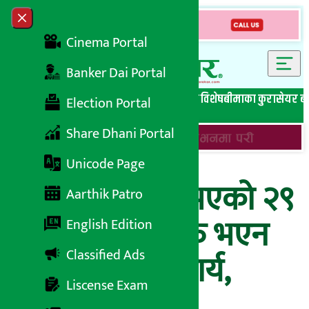
Skip to content
Close menu
Cinema Portal
Banker Dai Portal
सबै समाचार
बेथिति मुर्दाबाद
बैंकिङ विशेष
लघुवित्त विशेष
बीमाका कुरा
सेयर ब
Election Portal
Share Dhani Portal
Unicode Page
ठेक्का सम्झौता भएको २९
Aarthik Patro
महिनामा पनि सुरु भएन
English Edition
Classified Ads
पुल निर्माणको कार्य,
Liscense Exam
स्थानियलाई