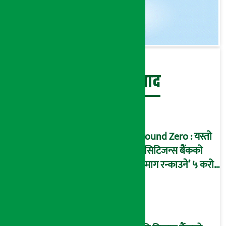
बेथिति मुर्दाबाद
Ground Zero : यस्तो
छ सिटिजन्स बैंकको
‘दिमाग रन्काउने’ ५ करोड
घोटालाको नालीबेली,
आइडी नम्बर २२७४
माष्टरमाइन्ड !