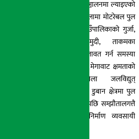
बाढी पन्छाएर पुल सञ्चालनमा ल्याइएको
छ । फेदीको दाङखोलामा मोटरेबल पुल
नहुँदा धवलागिरि गाउँपालिकाको गुर्जा,
लुलाङ, मुना, मुदी, ताकमका
बासिन्दालाई आवतजावत गर्न समस्या
भएको छ । पच्चीस मेगावाट क्षमताको
दरबाङ म्याग्दीखोला जलविद्युत्
आयोजनाको बाँधको डुबान क्षेत्रमा पुल
निर्माणस्थल पर्ने भएपछि सम्झौतालगत्तै
काम गर्न गएका निर्माण व्यवसायी
फर्किएका थिए ।