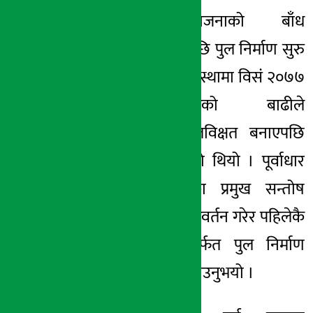
जलविद्युत् आयोजनाको बाँध
स्थानानान्तरण भएपछि पुल निर्माण सुरु
गर्ने तयारी गरेको अवस्थामा विसं २०७७
असारमा आएको बाढीले
निर्माणस्थललाई क्षतविक्षत बनाएपछि
पुनः सर्वेक्षण गरिएको थियो । पूर्वाधार
विकास कार्यालयका प्रमुख सन्तोष
अर्यालले डिजाइन परिवर्तन गरेर पहिलेकै
निर्माण व्यवसायीमार्फत पुल निर्माण
गराउन लागिएको बताउनुभयो ।