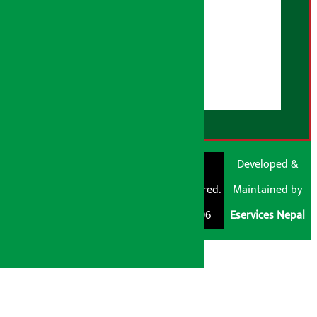
AI नीति
हाम्रो बारेमा
युजर गाइडलाइन्स
डिस्क्लेमर नोट
RSS Feed
© Shubham Media
Artha Sarokar®
Developed &
Pvt. Ltd. All Rights
Trademark Registered.
Maintained by
Reserved 2026.
Regd. No. : 047796
Eservices Nepal