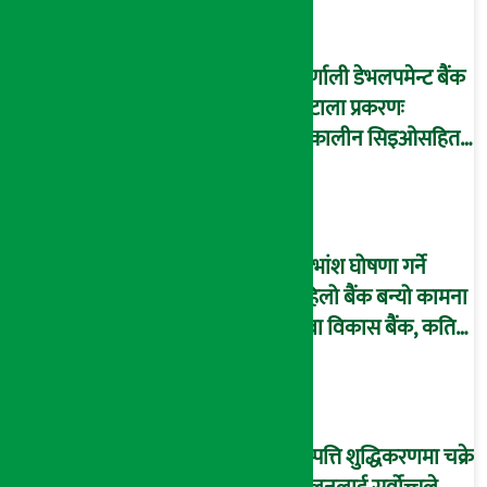
कर्णाली डेभलपमेन्ट बैंक
घोटाला प्रकरणः
तत्कालीन सिइओसहित
३ जना पक्राउ, सय बढी
अझै फरार !
लाभांश घोषणा गर्ने
पहिलो बैंक बन्यो कामना
सेवा विकास बैंक, कति
दिने भयो ?
सम्पत्ति शुद्धिकरणमा चक्रे