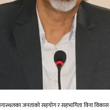
 आयोजनास्थलका जनताको सहयोग र सहभागिता विना विकास 