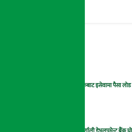
बैंकबाट इसेवामा पैसा लोड ग
कर्णाली डेभलपमेन्ट बैंक