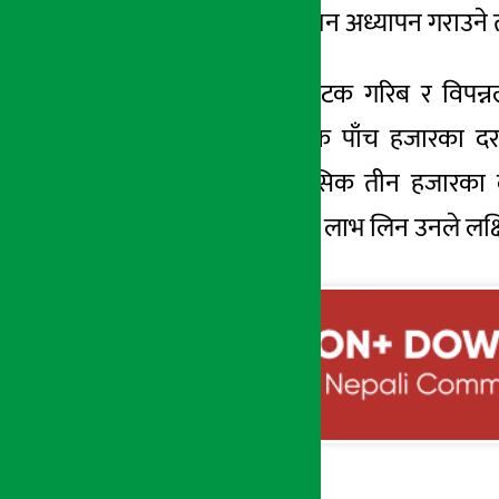
भिडियोसहित अध्ययन अध्यापन गराउने 
सरकारले पहिलो पटक गरिब र विपन्नल
रोगीहरुलाई मासिक पाँच हजारका दरल
परिवारहरुलाई मासिक तीन हजारका दरल
ल्याएकोले त्यसबाट लाभ लिन उनले लक्ष