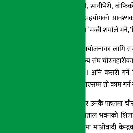
पश्चिमको चौरजहारी, सानीभेरी, बाँ
१२ मंसिर २०७८, आईत
स्थानीय जनताको सहयोगको आवश्यकत
विकास गर्न सक्दैन ।’ मन्त्री शर्माले भन
कुनै पनि विकास आयोजनाका लागि सरकारले 
शर्माले उद्योग बाणिज्य संघ चौरजहारीका
गरी मूल्य तोकिन्छ । अनि कसरी गर्ने
जग्गाको भाउ नमिलाएसम्म ती काम गर्न 
मन्त्री शर्माले शनिवार उनकै पहलमा 
सुविधा सम्पन्न अस्पताल भवनको शिल
उद्घाटन गरे । नेकपा माओवादी केन्