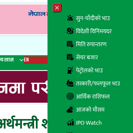
Close menu
सुन-चाँदीको भाउ
विदेशी विनिमयदर
मिति रुपान्तरण
सेयर बजार
्य खास
EN
रेडियो
Recent News
Trending News
Search
पेट्रोलको भाउ
तरकारी/फलफूल भाउ
आर्थिक राशिफल
आजको मौसम
मन्त्री शर्मा
IPO Watch