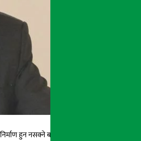
निर्माण हुन नसक्ने बताएका छन् । शनिवार रुकुम