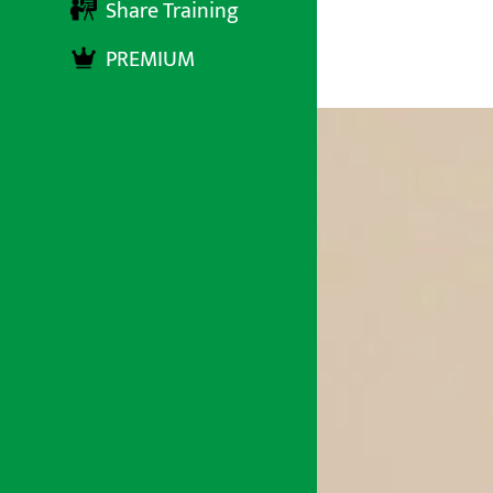
Share Training
PREMIUM
अर्थ सरोकार
१२ मंसिर २०७८, आईतबार ११:०४