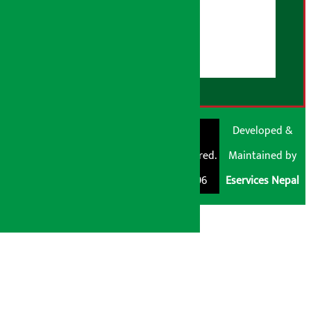
युजर गाइडलाइन्स
डिस्क्लेमर नोट
RSS Feed
© Shubham Media
Artha Sarokar®
Developed &
Pvt. Ltd. All Rights
Trademark Registered.
Maintained by
Reserved 2026.
Regd. No. : 047796
Eservices Nepal