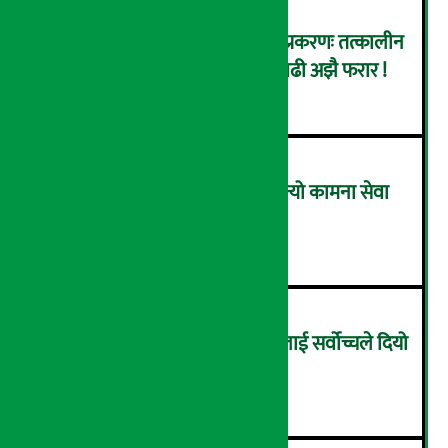
कर्णाली डेभलपमेन्ट बैंक घोटाला प्रकरणः तत्कालीन
सिइओसहित ३ जना पक्राउ, सय बढी अझै फरार !
२
लाभांश घोषणा गर्ने पहिलो बैंक बन्यो कामना सेवा
विकास बैंक, कति दिने भयो ?
३
सम्पत्ति शुद्धिकरणमा चक्रे मिलनलाई सर्वोच्चले दियो
सफाइ
४