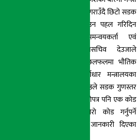
यादवलाई जानकारी गराउँदै छिटो सडक
निर्माण सम्पन्न गराउन पहल गरिदिन
आग्रह गरेका समन्वयकर्ता एवं
महासंघका पूर्वमहासचिव देउजाले
जानकारी दिए । छलफलमा भौतिक
यातायात तथा पूर्वाधार मन्त्रालयका
सचिव रवीन्द्रनाथ श्रेष्ठले सडक गुणस्तर
बन्न नसकेको र कालोपत्र पनि एक कोड
मात्र भएकाले दोहोरो कोड गर्नुपर्ने
आवश्यकता रहेको जानकारी दिएका
थिए ।