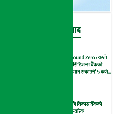
बेथिति मुर्दाबाद
Ground Zero : यस्तो
छ सिटिजन्स बैंकको
‘दिमाग रन्काउने’ ५ करोड
घोटालाको नालीबेली,
आइडी नम्बर २२७४
माष्टरमाइन्ड !
कृषि विकास बैंकको
आन्तरिक