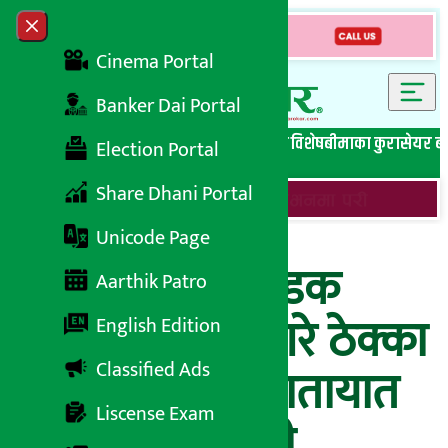
Skip to content
Close menu
Cinema Portal
Banker Dai Portal
सबै समाचार
बेथिति मुर्दाबाद
बैंकिङ विशेष
लघुवित्त विशेष
बीमाका कुरा
सेयर ब
Election Portal
Share Dhani Portal
Unicode Page
दुई महिनाभित्र सडक
Aarthik Patro
निर्माण सम्पन्न नगरे ठेक्का
English Edition
Classified Ads
रद्द गर्ने भौतिक यातायात
Liscense Exam
तथा पूर्वाधारमन्त्री