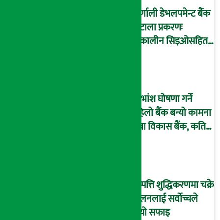
कर्णाली डेभलपमेन्ट बैंक
घोटाला प्रकरणः
तत्कालीन सिइओसहित
३ जना पक्राउ, सय बढी
अझै फरार !
लाभांश घोषणा गर्ने
पहिलो बैंक बन्यो कामना
सेवा विकास बैंक, कति
दिने भयो ?
सम्पत्ति शुद्धिकरणमा चक्रे
मिलनलाई सर्वोच्चले
दियो सफाइ