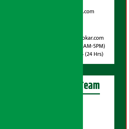
Email:
arthasarokarnews@gmail.com
पोष्ट बक्स नम्बर : ४०७०
विज्ञापनका लागि:
Email :
info@arthasarokar.com
Phone : 9851017914 (10AM-5PM)
Whatsapp : 9851017914 (24 Hrs)
अर्थ सरोकार Team
प्रधान सम्पादक:
सुरज प्याकुरेल
कार्यकारी सम्पादक: