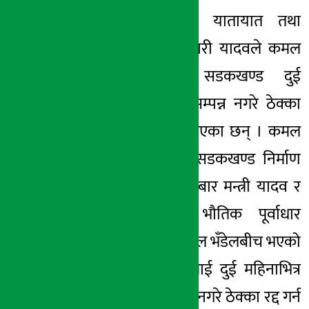
भक्तपुर । भौतिक यातायात तथा
अर्थ सरोकार
पूर्वाधारमन्त्री रेणुकुमारी यादवले कमल
२ मंसिर २०७८, बिही
विनायक-नगरकोट सडकखण्ड दुई
महिनाभित्र निर्माण सम्पन्न नगरे ठेक्का
सम्झौता रद्द गर्ने बताएका छन् । कमल
विनायक–नगरकोट सडकखण्ड निर्माण
सम्पन्न गर्नेबारेमा बुधबार मन्त्री यादव र
बागमती प्रदेशका भौतिक पूर्वाधार
विकासमन्त्री कृष्णलाल भँडेलबीच भएको
छलफलमा उनीहरुलाई दुई महिनाभित्र
सडक निर्माण सम्पन्न नगरे ठेक्का रद्द गर्न