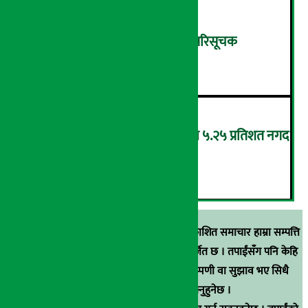
शुक्रबार ४.०५ अंकले घट्यो नेप्से परिसूचक
५
‘एनएमबि सरल बचत फण्ड-इ’द्वारा ५.२५ प्रतिशत नगद
प्रतिफल घोषणा
६
स्रोत खुलाइएका बाहेक अर्थ सरोकार डटकममा प्रकाशित समाचार हाम्रा सम्पत्ति
हुन् । कुनै पनि खालको पुन: प्रकाशन / प्रशारण बर्जित छ । तपाईंसँग पनि केहि
समाचार छन्, वा हाम्रा समाचारप्रति कुनै टिकाटिप्पणी वा सुझाव भए सिधै
९८५१००६६४८मा सम्पर्क गर्न सक्नुहुनेछ ।