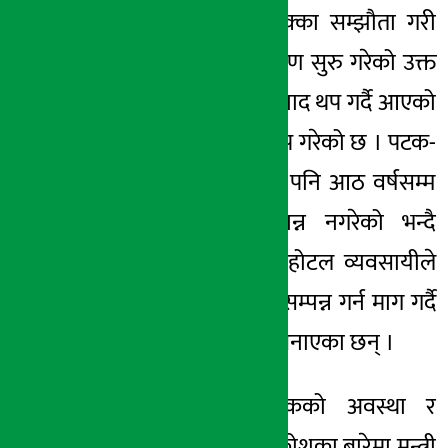
निर्माण कम्पनीले ठेक्का सम्झौता गरी
२०७०/०७१ मा निर्माण सुरु गरेको उक्त
सडक पटक–पटक म्याद थप गर्दै आएको
र अहिले पुनः म्याद थप गरेको छ । पटक-
पटक म्याद थप गरेर पनि आठ वर्षसम्म
सडक निर्माण सम्पन्न नगरेको भन्दै
स्थानीय बासिन्दा र होटल व्यवसायीले
छिटो सडक निर्माण सम्पन्न गर्न माग गर्दै
आन्दोलन समिति नै बनाएका छन् ।
मन्त्री भँडेलले सडकको अवस्था र
स्थानीयवासीको आक्रोशका बारेमा मन्त्री