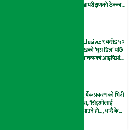
लेखापरीक्षणको ठेक्का
प्रक्रिया पनि ‘विवाद’मा,
बदनियत बोकेर
कार्यविधि बनाएको
आरोप !
Exclusive: ९ करोड ५०
लाखको ‘घुस डिल’ पछि
रिलायन्सको आइपिओ
अनुमति दिएको
दाबीसहित अख्तियारमा
उजुरी !
प्रभु बैंक प्रकरणको भित्री
कथा, ‘सिइओलाई
फसाउने हो…, भन्दै के
मात्र गरेनन् मणिरामले ?,
अन्तत: आफैँ जाकिए’