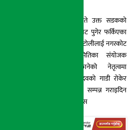
थिए ।
गत कात्तिक २८ गते उक्त सडकको
निरीक्षण गर्दै नगरकोट पुगेर फर्किएका
मन्त्री यावदसहितको टोलीलाई नगरकोट
सडक संघर्ष समितिका संयोजक
राजकुमार लामिछानेको नेतृत्वमा
स्थानीयले मन्त्री यादवको गाडी रोकेर
सडक छिटो निर्माण सम्पन्न गराइदिन
माग गरेका थिए ।रासस