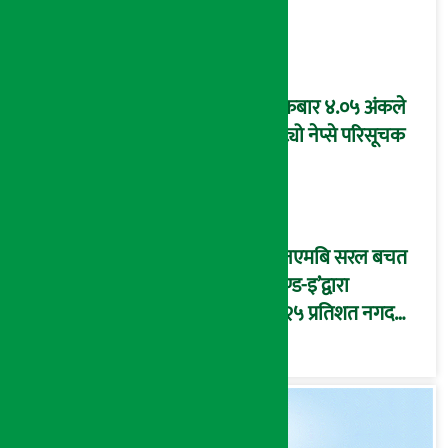
शुक्रबार ४.०५ अंकले
घट्यो नेप्से परिसूचक
‘एनएमबि सरल बचत
फण्ड-इ’द्वारा
५.२५ प्रतिशत नगद
प्रतिफल घोषणा