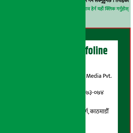
वा
arthasarokarnews@gmail.com
मा ई-मेल गर्न सक्नुहुनेछ । तपाईंको
परिचय गोप्य राखिनेछ ।
अर्थ सरोकार समाचार प्रभाव हेर्न यहाँ क्लिक गर्नुहोस्
।
अर्थ सरोकार Infoline
सञ्चालक/ प्रकाशक
शुभम् मिडिया प्रालि (Shubham Media Pvt.
Ltd.)
सूचना विभाग दर्ता नम्बर : १३३-०७३-०७४
सम्पर्क ठेगाना:
कोटेश्वर-३२, बासुकी नगर मार्ग, काठमाडौँ
फोन नम्बर : ०१-५१९९१०८ /
९८५१००६६४८