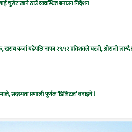
टलाई चुरोट खाने ठाउँ व्यवस्थित बनाउन निर्देशन
क, खराब कर्जा बढेपछि नाफा २९.५२ प्रतिशतले घट्यो, ओरालो लाग्दै
 एमाले, सदस्यता प्रणाली पूर्णतः ‘डिजिटल’ बनाइने !