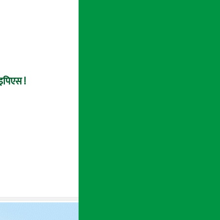
 इपिएस !