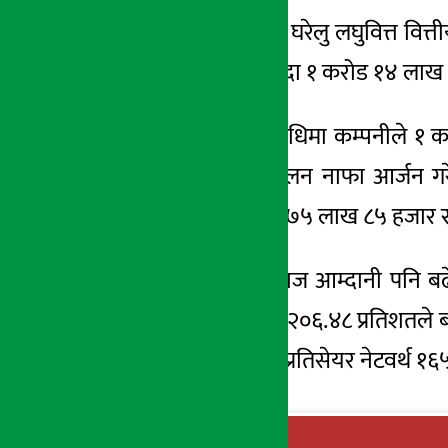
काठमाडौं । समता घरेलु लघुवित्त वित्
अर्थ सरोकार
त्रैमाससम्म आइपुग्दा १ करोड १४ लाख 
२८ कार्तिक २०७८, आईत
गत वर्षको यसैअवधिमा कम्पनीले १ कर
हजार रुपैयाँ सञ्चालन नाफा आर्जन 
कम्पनीले १ करोड ७५ लाख ८५ हजार रुप
कम्पनीको खुद ब्याज आम्दानी पनि ब
कम्पनीले यस वर्ष २०६.४८ प्रतिशतले ब
पैसा रहेको छ भने प्रतिसेयर नेटवर्थ १६