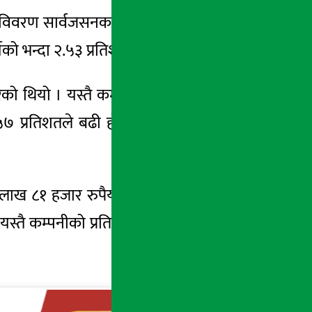
्तीय विवरण सार्वजसनक गरेको छ । कम्पनीले पहिलो
को भन्दा २.५३ प्रतिशतले बढी हो ।
रेको थियो । यस्तै कम्पनीले १ करोड ८२ लाख १२
.५७ प्रतिशतले बढी हो । गत वर्षको यसैअवधिमा
ाख ८१ हजार रुपैयाँ खुद ब्याज आम्दानी गरेको
स्तै कम्पनीको प्रतिसेयर आम्दानी १६ रुपैयाँ ०७