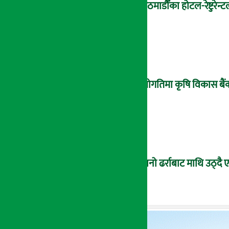
काठमाडौँका होटल-रेष्टुरेन्
उँधोगतिमा कृषि विकास बैं
पुरानो ढर्राबाट माथि उठ्दै