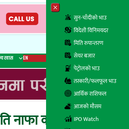
Close menu
सुन-चाँदीको भाउ
विदेशी विनिमयदर
मिति रुपान्तरण
सेयर बजार
्य खास
EN
रेडियो
Recent News
Trending News
Search
पेट्रोलको भाउ
तरकारी/फलफूल भाउ
आर्थिक राशिफल
आजको मौसम
 कति नाफा कमायो ? यस्तो
IPO Watch