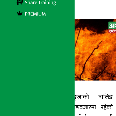
Share Training
अर्थ सरोकार
८ मंसिर २०७८, बुधबार १६:२३
PREMIUM
वालिङ । स्याङ्जाको वालिङ
अर्थ सरोकार
नगरपालिका-८ वालिङबजारमा रहेको
८ मंसिर २०७८, बुध