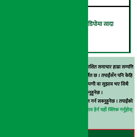
ग्यासको कालोबजारी रोक्न ग्यास डिपोमा सादा
पोसाकका प्रहरी परिचालन !
६
स्रोत खुलाइएका बाहेक अर्थ सरोकार डटकममा प्रकाशित समाचार हाम्रा सम्पत्ति
हुन् । कुनै पनि खालको पुन: प्रकाशन / प्रशारण बर्जित छ । तपाईंसँग पनि केहि
समाचार छन्, वा हाम्रा समाचारप्रति कुनै टिकाटिप्पणी वा सुझाव भए सिधै
९८५१००६६४८मा सम्पर्क गर्न सक्नुहुनेछ ।
वा
arthasarokarnews@gmail.com
मा ई-मेल गर्न सक्नुहुनेछ । तपाईंको
परिचय गोप्य राखिनेछ ।
अर्थ सरोकार समाचार प्रभाव हेर्न यहाँ क्लिक गर्नुहोस्
।