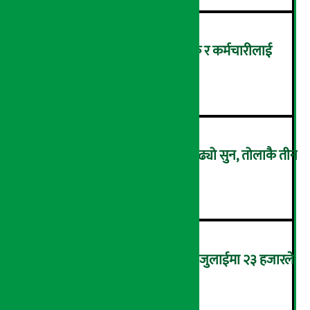
सांग्रिला डेभलपमेन्ट बैंकका ग्राहक र कर्मचारीलाई
ट्रांक्यूलिटि स्पामा छुट
३
एकैदिन ४ हजार ८ सय रुपैयाँले बढ्यो सुन, तोलाकै तीन
लाख नाघ्यो
४
कमजोर बन्दै अमेरिकी श्रम बजार, जुलाईमा २३ हजारले
घट्यो रोजगारीको संख्या
५