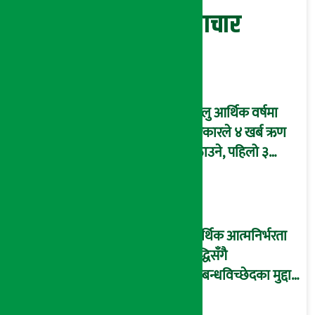
सम्बन्धित समाचार
चालु आर्थिक वर्षमा
सरकारले ४ खर्ब ऋण
उठाउने, पहिलो ३
महिनामै एक खर्ब
आन्तरिक ऋण उठाइँदै !
आर्थिक आत्मनिर्भरता
वृद्धिसँगै
सम्बन्धविच्छेदका मुद्दा
पनि बढे