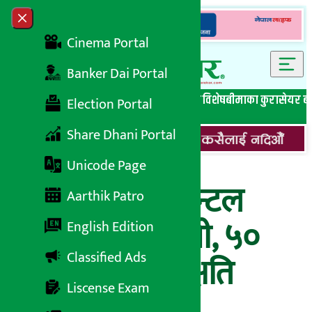
Skip to content
Close menu
Cinema Portal
Banker Dai Portal
सबै समाचार
बेथिति मुर्दाबाद
बैंकिङ विशेष
लघुवित्त विशेष
बीमाका कुरा
सेयर ब
Election Portal
Share Dhani Portal
Unicode Page
गाउँबेँसी डिपार्टमेन्टल
Aarthik Patro
स्टोर्समा आगलागी, ५०
English Edition
Classified Ads
लाख बराबरको क्षति
Liscense Exam