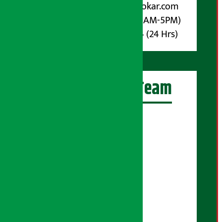
Email :
info@arthasarokar.com
Phone : 9851017914 (10AM-5PM)
Whatsapp : 9851017914 (24 Hrs)
अर्थ सरोकार Team
प्रधान सम्पादक:
सुरज प्याकुरेल
कार्यकारी सम्पादक:
सुदर्शन श्रेष्ठ
बरिष्ठ सम्बाददाता:
सुप्रिया आचार्य
मंजिला पाण्डे