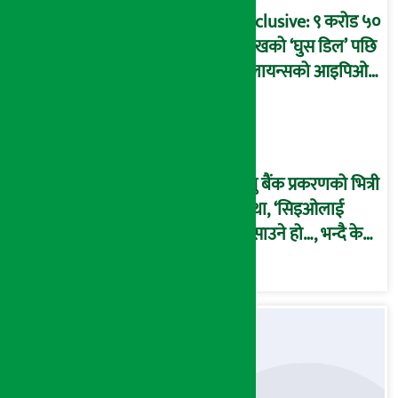
आरोप !
Exclusive: ९ करोड ५०
लाखको ‘घुस डिल’ पछि
रिलायन्सको आइपिओ
अनुमति दिएको
दाबीसहित अख्तियारमा
उजुरी !
प्रभु बैंक प्रकरणको भित्री
कथा, ‘सिइओलाई
फसाउने हो…, भन्दै के
मात्र गरेनन् मणिरामले ?,
अन्तत: आफैँ जाकिए’