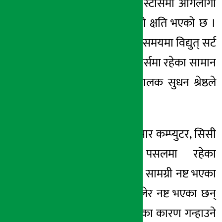
गाउँबेँसी डिपार्टमेन्टल स्टोर्समा आगलागी
हुँदा झण्डै ५० लाखको क्षति भएको छ ।
गए राति १ः३० बजेको समयमा विद्युत् सर्ट
भई आगलागी हुँदा स्टोर्समा रहेका सामान
जलेर नष्ट भएको सञ्चालक सुधन श्रेष्ठले
जानकारी दिका छन् ।
सञ्चालक श्रेष्ठका अनुसार कम्प्युटर, सिसी
टिभी र टिभी पसलमा रहेका
खाद्यान्नसहितका अन्य सामग्री नष्ट भएका
छन् । “सामन धेरै जलेर नष्ट भएका छन्
भने अन्य सामान धुवाँका कारण गन्हाउने