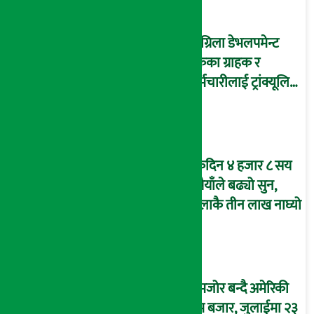
सांग्रिला डेभलपमेन्ट
बैंकका ग्राहक र
कर्मचारीलाई ट्रांक्यूलिटि
स्पामा छुट
एकैदिन ४ हजार ८ सय
रुपैयाँले बढ्यो सुन,
तोलाकै तीन लाख नाघ्यो
कमजोर बन्दै अमेरिकी
श्रम बजार, जुलाईमा २३