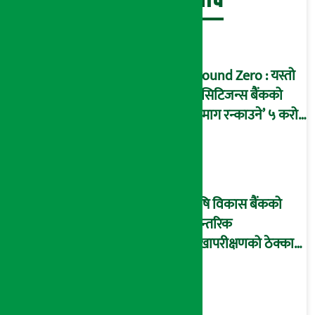
Ground Zero : यस्तो
छ सिटिजन्स बैंकको
‘दिमाग रन्काउने’ ५ करोड
घोटालाको नालीबेली,
आइडी नम्बर २२७४
माष्टरमाइन्ड !
कृषि विकास बैंकको
आन्तरिक
लेखापरीक्षणको ठेक्का
प्रक्रिया पनि ‘विवाद’मा,
बदनियत बोकेर
कार्यविधि बनाएको