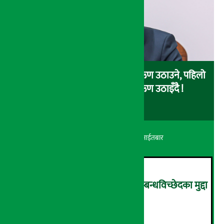
चालु आर्थिक वर्षमा सरकारले ४ खर्ब ऋण उठाउने, पहिलो
३ महिनामै एक खर्ब आन्तरिक ऋण उठाइँदै !
अर्थ सरोकार
२४ श्रावण २०८३, आईतबार
आर्थिक आत्मनिर्भरता वृद्धिसँगै सम्बन्धविच्छेदका मुद्दा
पनि बढे
२