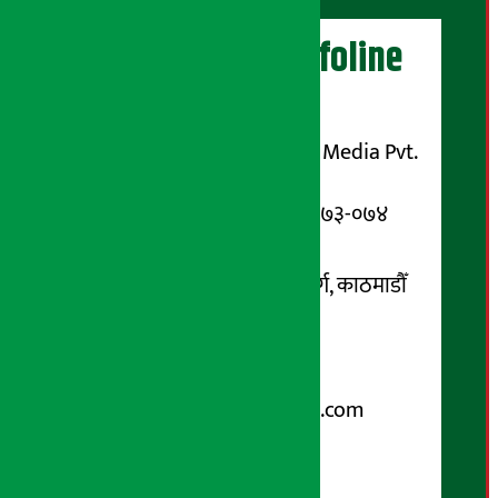
अर्थ सरोकार Infoline
सञ्चालक/ प्रकाशक
शुभम् मिडिया प्रालि (Shubham Media Pvt.
Ltd.)
सूचना विभाग दर्ता नम्बर : १३३-०७३-०७४
सम्पर्क ठेगाना:
कोटेश्वर-३२, बासुकी नगर मार्ग, काठमाडौँ
फोन नम्बर : ०१-५१९९१०८ /
९८५१००६६४८
Email:
arthasarokarnews@gmail.com
पोष्ट बक्स नम्बर : ४०७०
विज्ञापनका लागि: