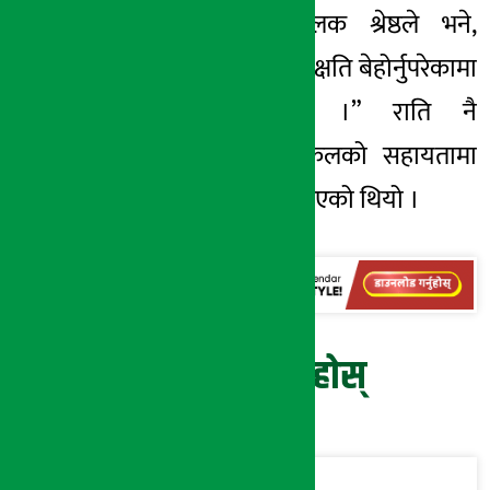
समस्या छ”, सञ्चालक श्रेष्ठले भने,
“आगोकै कारण ठूलो क्षति बेहोर्नुपरेकामा
दुःख लागेको छ ।” राति नै
नगरपालिकाको दमकलको सहायतामा
आगो नियन्त्रणमा लिइएको थियो ।
प्रतिक्रिया दिनुहोस्