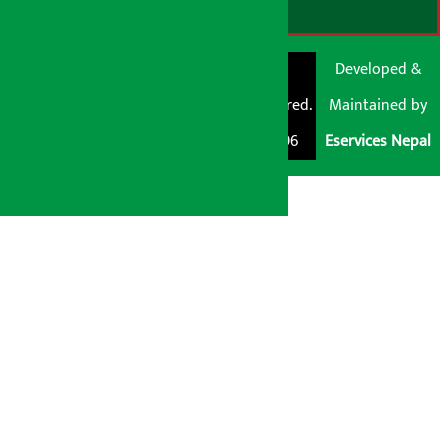
© Shubham Media
Artha Sarokar®
Developed &
Pvt. Ltd. All Rights
Trademark Registered.
Maintained by
Reserved 2026.
Regd. No. : 047796
Eservices Nepal