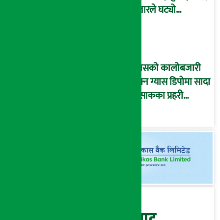
हजारले घट्यो
रोजगारीको संख्या
ग्यासको कालोबजारी
रोक्न ग्यास डिपोमा सादा
पोसाकका प्रहरी
परिचालन !
बेथिति मुर्दाबाद