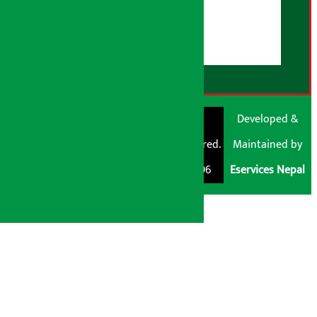
युजर गाइडलाइन्स
डिस्क्लेमर नोट
RSS Feed
© Shubham Media
Artha Sarokar®
Developed &
Pvt. Ltd. All Rights
Trademark Registered.
Maintained by
Reserved 2026.
Regd. No. : 047796
Eservices Nepal