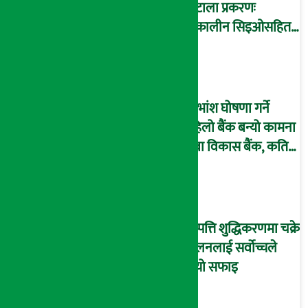
घोटाला प्रकरणः
तत्कालीन सिइओसहित
३ जना पक्राउ, सय बढी
अझै फरार !
लाभांश घोषणा गर्ने
पहिलो बैंक बन्यो कामना
सेवा विकास बैंक, कति
दिने भयो ?
सम्पत्ति शुद्धिकरणमा चक्रे
मिलनलाई सर्वोच्चले
दियो सफाइ