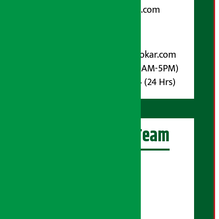
arthasarokarnews@gmail.com
पोष्ट बक्स नम्बर : ४०७०
विज्ञापनका लागि:
Email :
info@arthasarokar.com
Phone : 9851017914 (10AM-5PM)
Whatsapp : 9851017914 (24 Hrs)
अर्थ सरोकार Team
प्रधान सम्पादक:
सुरज प्याकुरेल
कार्यकारी सम्पादक:
सुदर्शन श्रेष्ठ