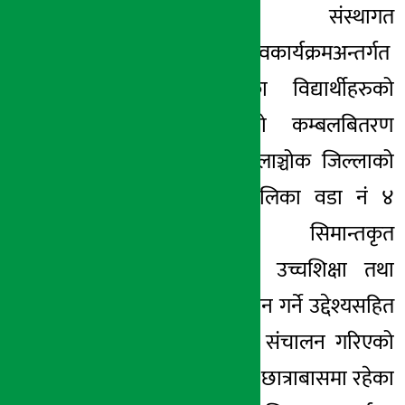
लिमिटेडले संस्थागत
२३ मंसिर २०७८, बिही
सामाजिकउत्तरदायित्वकार्यक्रमअन्तर्गत
सिमान्तकृत वर्गका विद्यार्थीहरुको
हितको लागिन्यानो कम्बलबितरण
गरेको छ । काभ्रेपलाञ्चोक जिल्लाको
चौरी देउरालीगाउँपालिका वडा नं ४
छेडामा सिमान्तकृत
बालबालिकाहरुलाई उच्चशिक्षा तथा
सीपमुलकतालिमप्रदान गर्ने उद्देश्यसहित
लक्ष्मि प्रतिष्ठानद्धारा संचालन गरिएको
कुमार बलराम स्मृती छात्राबासमा रहेका