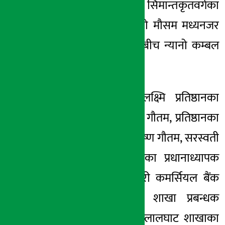
४९ जना सिमान्तकृतवर्गका
विद्यार्थीहरुलाई जाडो मौसम मध्यनजर
गर्दै एक समारोहकाबीच न्यानो कम्बल
बितरण गरेको छ ।
उक्त कार्यक्रममा लक्ष्मि प्रतिष्ठानका
अध्यक्ष बिष्णु प्रसाद गौतम, प्रतिष्ठानका
कार्यक्रमअधिकृत कृष्ण गौतम, सरस्वती
माध्यमिक बिद्यालयका प्रधानाध्यापक
बलराम खरेल, सेञ्चुरी कमर्सियल बैंक
धुलिखेल शाखाका शाखा प्रबन्धक
हरिकृष्ण दाहाल, दोलालघाट शाखाका