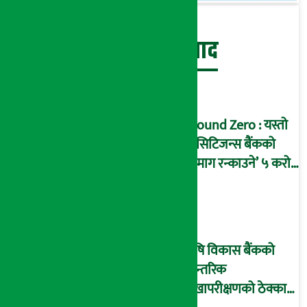
बेथिति मुर्दाबाद
Ground Zero : यस्तो
छ सिटिजन्स बैंकको
‘दिमाग रन्काउने’ ५ करोड
घोटालाको नालीबेली,
आइडी नम्बर २२७४
माष्टरमाइन्ड !
कृषि विकास बैंकको
आन्तरिक
लेखापरीक्षणको ठेक्का