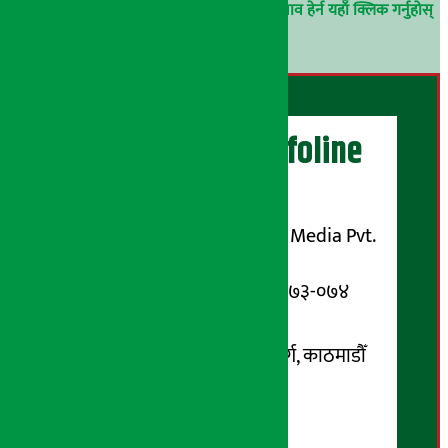
परिचय गोप्य राखिनेछ ।
अर्थ सरोकार समाचार प्रभाव हेर्न यहाँ क्लिक गर्नुहोस्
।
अर्थ सरोकार Infoline
सञ्चालक/ प्रकाशक
शुभम् मिडिया प्रालि (Shubham Media Pvt.
Ltd.)
सूचना विभाग दर्ता नम्बर : १३३-०७३-०७४
सम्पर्क ठेगाना:
कोटेश्वर-३२, बासुकी नगर मार्ग, काठमाडौँ
फोन नम्बर : ०१-५१९९१०८ /
९८५१००६६४८
Email: