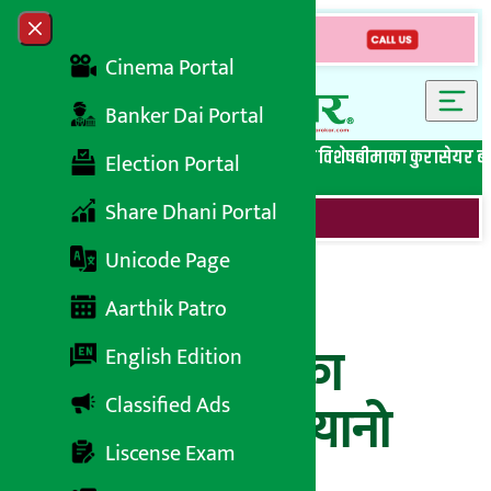
Skip to content
Close menu
Cinema Portal
Banker Dai Portal
सबै समाचार
बेथिति मुर्दाबाद
बैंकिङ विशेष
लघुवित्त विशेष
बीमाका कुरा
सेयर ब
Election Portal
Share Dhani Portal
Unicode Page
सेञ्चुरी बैंकद्धारा
Aarthik Patro
सीमान्तकृत वर्गका
English Edition
Classified Ads
विद्यार्थीहरुलाई न्यानो
Liscense Exam
कम्बल बितरण