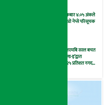
शुक्रबार ४.०५ अंकले
घट्यो नेप्से परिसूचक
‘एनएमबि सरल बचत
फण्ड-इ’द्वारा
५.२५ प्रतिशत नगद
प्रतिफल घोषणा