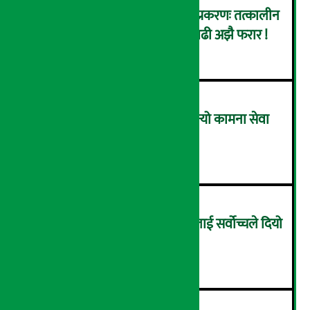
कर्णाली डेभलपमेन्ट बैंक घोटाला प्रकरणः तत्कालीन
सिइओसहित ३ जना पक्राउ, सय बढी अझै फरार !
२
लाभांश घोषणा गर्ने पहिलो बैंक बन्यो कामना सेवा
विकास बैंक, कति दिने भयो ?
३
सम्पत्ति शुद्धिकरणमा चक्रे मिलनलाई सर्वोच्चले दियो
सफाइ
४