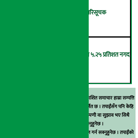
शुक्रबार ४.०५ अंकले घट्यो नेप्से परिसूचक
५
‘एनएमबि सरल बचत फण्ड-इ’द्वारा ५.२५ प्रतिशत नगद
प्रतिफल घोषणा
६
स्रोत खुलाइएका बाहेक अर्थ सरोकार डटकममा प्रकाशित समाचार हाम्रा सम्पत्ति
हुन् । कुनै पनि खालको पुन: प्रकाशन / प्रशारण बर्जित छ । तपाईंसँग पनि केहि
समाचार छन्, वा हाम्रा समाचारप्रति कुनै टिकाटिप्पणी वा सुझाव भए सिधै
९८५१००६६४८मा सम्पर्क गर्न सक्नुहुनेछ ।
वा
arthasarokarnews@gmail.com
मा ई-मेल गर्न सक्नुहुनेछ । तपाईंको