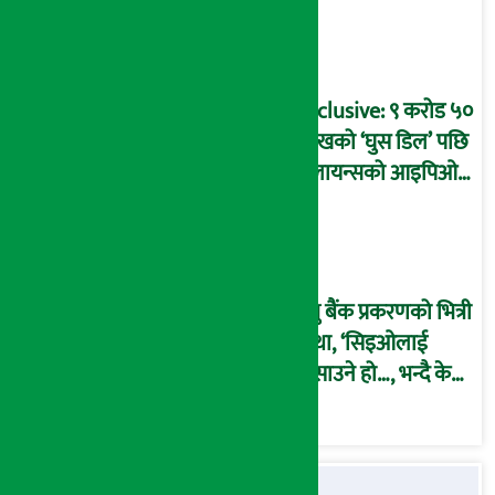
प्रक्रिया पनि ‘विवाद’मा,
बदनियत बोकेर
कार्यविधि बनाएको
आरोप !
Exclusive: ९ करोड ५०
लाखको ‘घुस डिल’ पछि
रिलायन्सको आइपिओ
अनुमति दिएको
दाबीसहित अख्तियारमा
उजुरी !
प्रभु बैंक प्रकरणको भित्री
कथा, ‘सिइओलाई
फसाउने हो…, भन्दै के
मात्र गरेनन् मणिरामले ?,
अन्तत: आफैँ जाकिए’