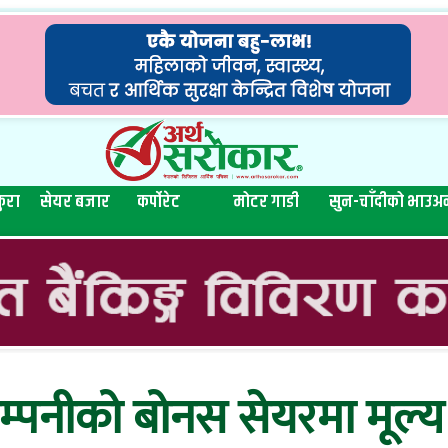
ुरा
सेयर बजार
कर्पोरेट
मोटर गाडी
सुन-चाँदीको भाउ
अन
 कम्पनीको बोनस सेयरमा मू