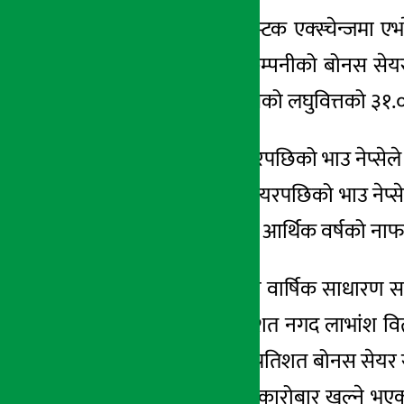
काठमाडौं । नेपाल स्टक एक्स्चेन्जमा ए
अर्थ सरोकार
नेप्सेले शुक्रबार ३ कम्पनीको बोनस से
१७ मंसिर २०७८, शुक्र
१०.९३ प्रतिशत र सबैको लघुवित्तको ३१
एभरेष्टको बोनस सेयरपछिको भाउ नेप्सेले
लघुवित्तको बोनस सेयरपछिको भाउ नेप्सेल
छ । उक्त सभामा गत आर्थिक वर्षको नाफा
यस्तै शाइन रेसुंगाको वार्षिक साधारण
कर तिर्न ०.५७ प्रतिशत नगद लाभांश वितर
उक्त सभामा ३१.०५ प्रतिशत बोनस सेयर र
यी कम्पनीको सेयर कारोबार खुल्ने भएको