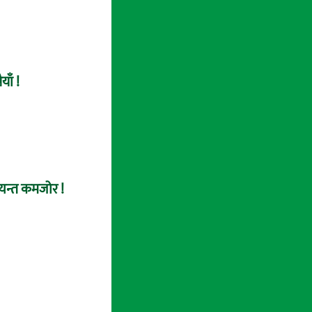
याँ !
त्यन्त कमजोर !