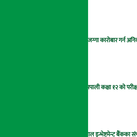
घरजग्गा कारोबार गर्न अनिवा
यसपाली कक्षा १२ को परीक्ष
नेपाल इन्भेष्टमेन्ट बैंकक