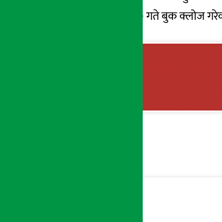
लागि आज मंसिर १७ गते बुक क्लोज गरे