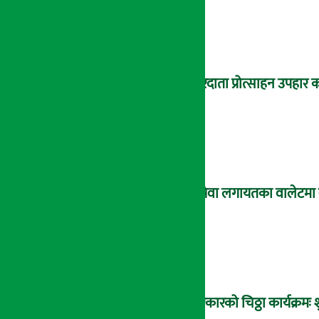
करदाता प्रोत्साहन उपहार क
इसेवा लगायतका वालेटमा राष
सरकारको चिठ्ठा कार्यक्रम