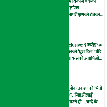
कृषि विकास बैंकको
आन्तरिक
लेखापरीक्षणको ठेक्का
प्रक्रिया पनि ‘विवाद’मा,
बदनियत बोकेर
कार्यविधि बनाएको
आरोप !
Exclusive: ९ करोड ५०
लाखको ‘घुस डिल’ पछि
रिलायन्सको आइपिओ
अनुमति दिएको
दाबीसहित अख्तियारमा
उजुरी !
प्रभु बैंक प्रकरणको भित्री
कथा, ‘सिइओलाई
फसाउने हो…, भन्दै के