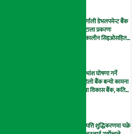
कर्णाली डेभलपमेन्ट बैंक
घोटाला प्रकरणः
तत्कालीन सिइओसहित
३ जना पक्राउ, सय बढी
अझै फरार !
लाभांश घोषणा गर्ने
पहिलो बैंक बन्यो कामना
सेवा विकास बैंक, कति
दिने भयो ?
सम्पत्ति शुद्धिकरणमा चक्रे