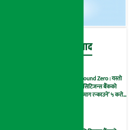
बेथिति मुर्दाबाद
Ground Zero : यस्तो
छ सिटिजन्स बैंकको
‘दिमाग रन्काउने’ ५ करोड
घोटालाको नालीबेली,
आइडी नम्बर २२७४
माष्टरमाइन्ड !