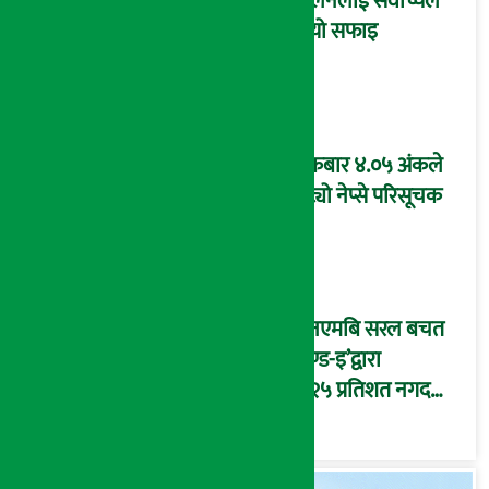
मिलनलाई सर्वोच्चले
दियो सफाइ
शुक्रबार ४.०५ अंकले
घट्यो नेप्से परिसूचक
‘एनएमबि सरल बचत
फण्ड-इ’द्वारा
५.२५ प्रतिशत नगद
प्रतिफल घोषणा