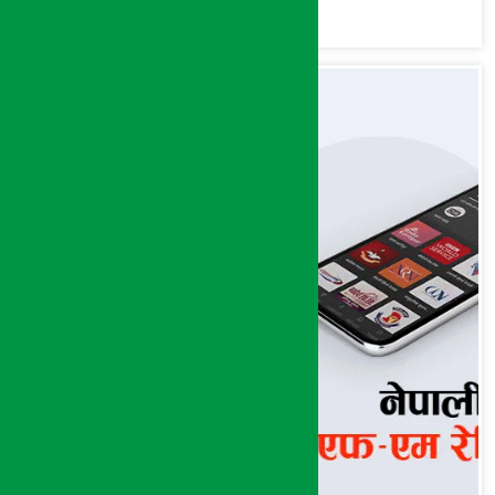
मात्र गरेनन् मणिरामले ?,
अन्तत: आफैँ जाकिए’