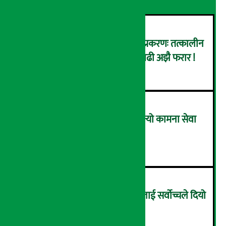
कर्णाली डेभलपमेन्ट बैंक घोटाला प्रकरणः तत्कालीन
सिइओसहित ३ जना पक्राउ, सय बढी अझै फरार !
२
लाभांश घोषणा गर्ने पहिलो बैंक बन्यो कामना सेवा
विकास बैंक, कति दिने भयो ?
३
सम्पत्ति शुद्धिकरणमा चक्रे मिलनलाई सर्वोच्चले दियो
सफाइ
४