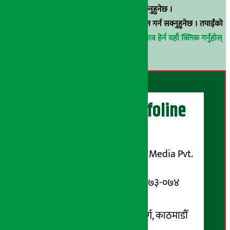
९८५१००६६४८मा सम्पर्क गर्न सक्नुहुनेछ ।
वा
arthasarokarnews@gmail.com
मा ई-मेल गर्न सक्नुहुनेछ । तपाईंको
परिचय गोप्य राखिनेछ ।
अर्थ सरोकार समाचार प्रभाव हेर्न यहाँ क्लिक गर्नुहोस्
।
अर्थ सरोकार Infoline
सञ्चालक/ प्रकाशक
शुभम् मिडिया प्रालि (Shubham Media Pvt.
Ltd.)
सूचना विभाग दर्ता नम्बर : १३३-०७३-०७४
सम्पर्क ठेगाना:
कोटेश्वर-३२, बासुकी नगर मार्ग, काठमाडौँ