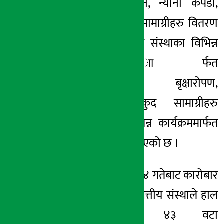
बटुकहरुलाई भोजन, न्यानो कपडा,
खेलकुद र शैक्षिक सामाग्रीहरु वितरण
गरिएको छ । साथै संस्थाका विभिन्न
शाखाकार्यालयहरु ाार्फत
सरसफाईकार्यक्रम, बृक्षारोपण,
शैक्षिकतथा खेलकुद सामाग्रीहरु
वितरण जस्ता विभिन्न कार्यक्रममार्फत
स्थापना दिवस मनाईएको छ ।
मिति २०७३ मंसिर २४ गतेबाट कारोबार
प्रारम्भ गरेको यस वित्तीय संस्थाले हाल
२३ जिल्लामा ४३ वटा