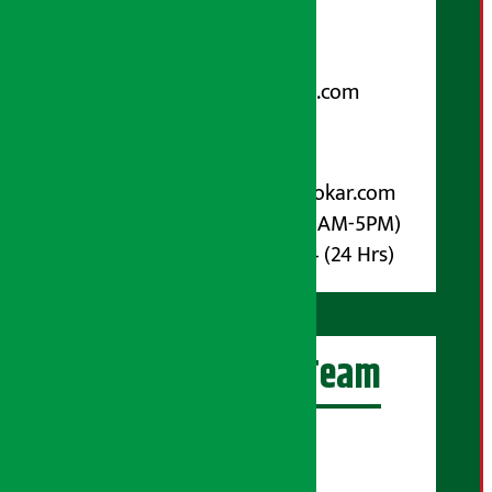
फोन नम्बर : ०१-५१९९१०८ /
९८५१००६६४८
Email:
arthasarokarnews@gmail.com
पोष्ट बक्स नम्बर : ४०७०
विज्ञापनका लागि:
Email :
info@arthasarokar.com
Phone : 9851017914 (10AM-5PM)
Whatsapp : 9851017914 (24 Hrs)
अर्थ सरोकार Team
प्रधान सम्पादक:
सुरज प्याकुरेल