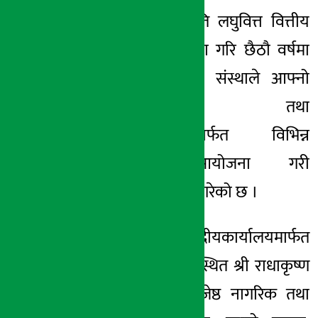
काठमाडौं । गणपति लघुवित्त वित्तीय
अर्थ सरोकार
संस्था पाँचौ वर्ष पुरा गरि छैठौ वर्षमा
२४ मंसिर २०७८, शुक्र
प्रवेश गरेको छ । संस्थाले आफ्नो
केन्द्रीयकार्यालय तथा
शाखाकार्यालयहरुमार्फत विभिन्न
कार्यक्रमहरु आयोजना गरी
वार्षिकोत्सव सम्पन्न गरेको छ ।
यसैअवसरमा केन्द्रीयकार्यालयमार्फत
पोखरा–३२ मा अवस्थित श्री राधाकृष्ण
बृद्धाश्रममा रहेका जेष्ठ नागरिक तथा