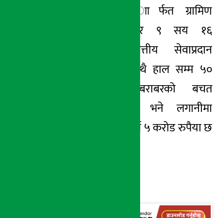
शाखाकार्यालयहरु ाार्फत ग्रामिण
क्षेत्रका ३२ हजार ९ सय १६
सदस्यहरुलाई वित्तीय सेवाप्रदान
गरिरहेको छ । साथै हाल सम्म ५०
करोड रुपैया बराबरको बचत
संकलनभएको छ भने लगानीमा
रहिरहेकाकर्जा २ अर्ब ५ करोड रुपैया छ
।