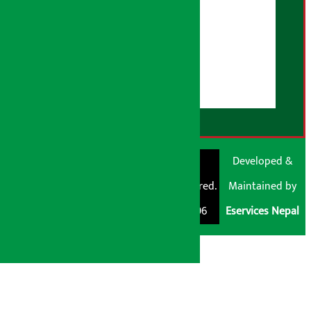
AI नीति
हाम्रो बारेमा
युजर गाइडलाइन्स
डिस्क्लेमर नोट
RSS Feed
© Shubham Media
Artha Sarokar®
Developed &
Pvt. Ltd. All Rights
Trademark Registered.
Maintained by
Reserved 2026.
Regd. No. : 047796
Eservices Nepal