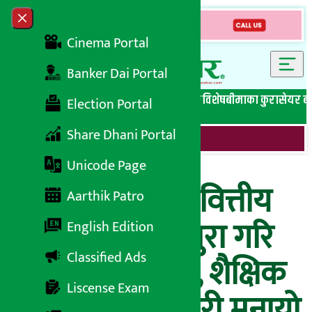
Skip to content
Close menu
Cinema Portal
Banker Dai Portal
सबै समाचार
बेथिति मुर्दाबाद
बैंकिङ विशेष
लघुवित्त विशेष
बीमाका कुरा
सेयर ब
Election Portal
Share Dhani Portal
Unicode Page
गणपति लघुवित्त वित्तीय
Aarthik Patro
संस्था पाँचौ वर्ष पुरा गरि
English Edition
Classified Ads
छैठौ वर्षमा प्रवेश, शैक्षिक
Liscense Exam
सामान वितरण गरी मनायो