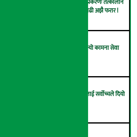
कर्णाली डेभलपमेन्ट बैंक घोटाला प्रकरणः तत्कालीन
सिइओसहित ३ जना पक्राउ, सय बढी अझै फरार !
२
लाभांश घोषणा गर्ने पहिलो बैंक बन्यो कामना सेवा
विकास बैंक, कति दिने भयो ?
३
सम्पत्ति शुद्धिकरणमा चक्रे मिलनलाई सर्वोच्चले दियो
सफाइ
४