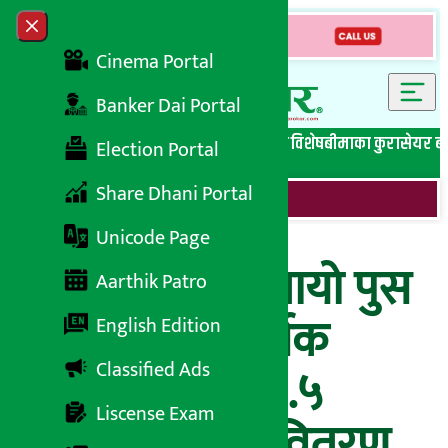
Skip to content
Close menu
Cinema Portal
Banker Dai Portal
सबै समाचार
बेथिति मुर्दाबाद
बैंकिङ विशेष
लघुवित्त विशेष
बीमाका कुरा
सेयर ब
Election Portal
Share Dhani Portal
Unicode Page
लक्ष्मी बैंकले बोलायो पुस
Aarthik Patro
८ गते २१औं वार्षिक
English Edition
Classified Ads
साधारणसभा, ११.५
Liscense Exam
प्रतिशत लाभांश वितरण