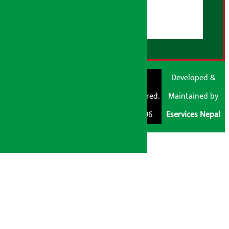
डिस्क्लेमर नोट
RSS Feed
© Shubham Media
Artha Sarokar®
Developed &
Pvt. Ltd. All Rights
Trademark Registered.
Maintained by
Reserved 2026.
Regd. No. : 047796
Eservices Nepal