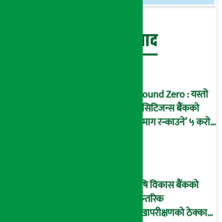
बेथिति मुर्दाबाद
Ground Zero : यस्तो
छ सिटिजन्स बैंकको
‘दिमाग रन्काउने’ ५ करोड
घोटालाको नालीबेली,
आइडी नम्बर २२७४
माष्टरमाइन्ड !
कृषि विकास बैंकको
आन्तरिक
लेखापरीक्षणको ठेक्का