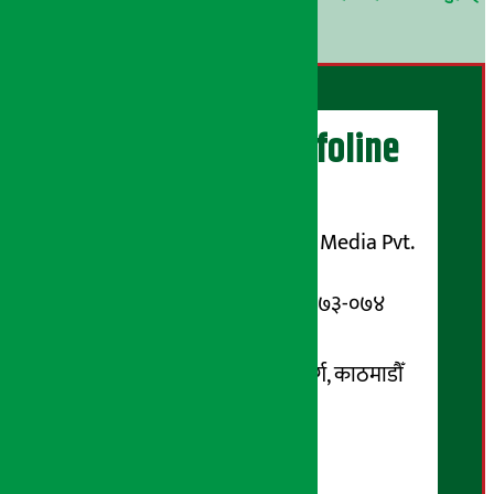
।
अर्थ सरोकार Infoline
सञ्चालक/ प्रकाशक
शुभम् मिडिया प्रालि (Shubham Media Pvt.
Ltd.)
सूचना विभाग दर्ता नम्बर : १३३-०७३-०७४
सम्पर्क ठेगाना:
कोटेश्वर-३२, बासुकी नगर मार्ग, काठमाडौँ
फोन नम्बर : ०१-५१९९१०८ /
९८५१००६६४८
Email: