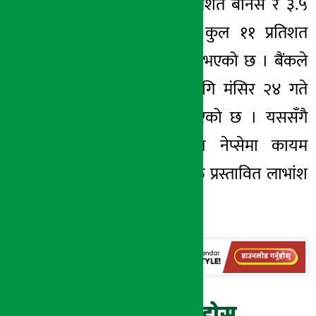
सेयरधनीलाई ८ प्रतिशत बोनस र ३.५
प्रतिशत नगद गरी कुल ११ प्रतिशत
लाभांश वितरण गर्ने भएको छ । बैंकले
सभा प्रयोजनका लागि मंसिर २४ गते
बुक क्लोज गर्ने भएको छ । यससँगै
मंसिर २३ गतेसम्म नेप्सेमा कायम
सेयरधनीले मात्र उक्त प्रस्तावित लाभांश
पाउने भएका छन् ।