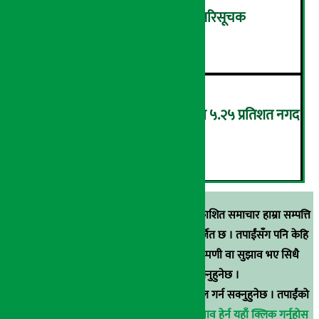
शुक्रबार ४.०५ अंकले घट्यो नेप्से परिसूचक
५
‘एनएमबि सरल बचत फण्ड-इ’द्वारा ५.२५ प्रतिशत नगद
प्रतिफल घोषणा
६
स्रोत खुलाइएका बाहेक अर्थ सरोकार डटकममा प्रकाशित समाचार हाम्रा सम्पत्ति
हुन् । कुनै पनि खालको पुन: प्रकाशन / प्रशारण बर्जित छ । तपाईंसँग पनि केहि
समाचार छन्, वा हाम्रा समाचारप्रति कुनै टिकाटिप्पणी वा सुझाव भए सिधै
९८५१००६६४८मा सम्पर्क गर्न सक्नुहुनेछ ।
वा
arthasarokarnews@gmail.com
मा ई-मेल गर्न सक्नुहुनेछ । तपाईंको
परिचय गोप्य राखिनेछ ।
अर्थ सरोकार समाचार प्रभाव हेर्न यहाँ क्लिक गर्नुहोस्