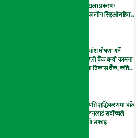
घोटाला प्रकरणः
तत्कालीन सिइओसहित
३ जना पक्राउ, सय बढी
अझै फरार !
लाभांश घोषणा गर्ने
पहिलो बैंक बन्यो कामना
सेवा विकास बैंक, कति
दिने भयो ?
सम्पत्ति शुद्धिकरणमा चक्रे
मिलनलाई सर्वोच्चले
दियो सफाइ