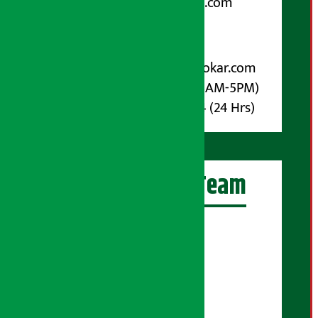
arthasarokarnews@gmail.com
पोष्ट बक्स नम्बर : ४०७०
विज्ञापनका लागि:
Email :
info@arthasarokar.com
Phone : 9851017914 (10AM-5PM)
Whatsapp : 9851017914 (24 Hrs)
अर्थ सरोकार Team
प्रधान सम्पादक:
सुरज प्याकुरेल
कार्यकारी सम्पादक:
सुदर्शन श्रेष्ठ