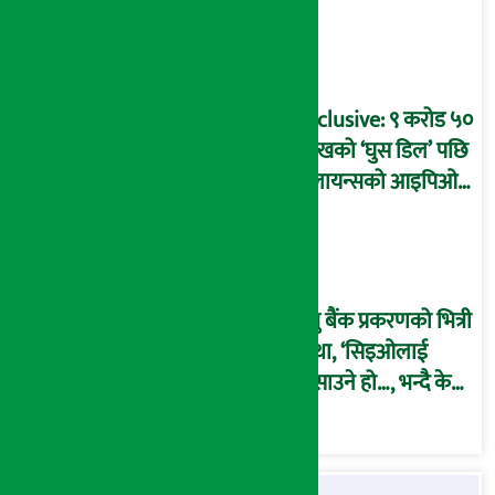
प्रक्रिया पनि ‘विवाद’मा,
बदनियत बोकेर
कार्यविधि बनाएको
आरोप !
Exclusive: ९ करोड ५०
लाखको ‘घुस डिल’ पछि
रिलायन्सको आइपिओ
अनुमति दिएको
दाबीसहित अख्तियारमा
उजुरी !
प्रभु बैंक प्रकरणको भित्री
कथा, ‘सिइओलाई
फसाउने हो…, भन्दै के
मात्र गरेनन् मणिरामले ?,
अन्तत: आफैँ जाकिए’