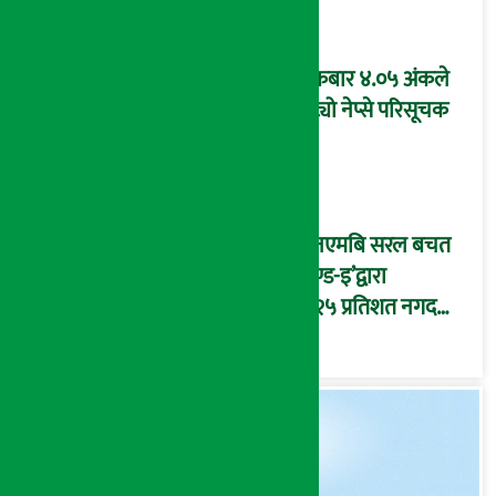
शुक्रबार ४.०५ अंकले
घट्यो नेप्से परिसूचक
‘एनएमबि सरल बचत
फण्ड-इ’द्वारा
५.२५ प्रतिशत नगद
प्रतिफल घोषणा