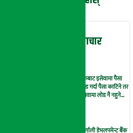
प्रतिक्रिया दिनुहोस्
सम्बन्धित समाचार
बैंकबाट इसेवामा पैसा
लोड गर्दा पैसा काटिने तर
इसेवामा लोड नै नहुने
समस्या, ग्राहक हैरान !
कर्णाली डेभलपमेन्ट बैंक