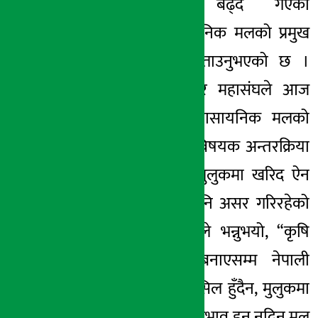
अन्तराष्ट्रियजगत्मा बढ्दै गएको
मूल्यवृद्धि नै रासायनिक मलको प्रमुख
संकट भइरहेको बताउनुभएको छ ।
नेपाल कृषि पत्रकार महासंघले आज
आयोजना गरेको ‘रासायनिक मलको
संकट र समाधान’ विषयक अन्तरक्रिया
कार्यक्रममा उहाँले मुलुकमा खरिद ऐन
पुरानै रहँदा सोले पनि असर गरिरहेको
बताउनुभयो । उहाँले भन्नुभयो, “कृषि
क्षेत्रलाई समृद्ध नबनाएसम्म नेपाली
जनतामा समृद्धि हासिल हुँदैन, मुलुकमा
रासायनिक मलको अभाव हुन नदिन मल