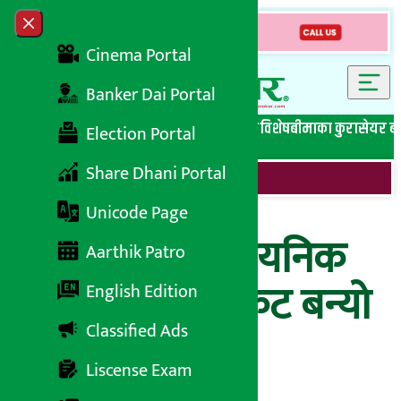
Skip to content
Close menu
Cinema Portal
Banker Dai Portal
सबै समाचार
बेथिति मुर्दाबाद
बैंकिङ विशेष
लघुवित्त विशेष
बीमाका कुरा
सेयर ब
Election Portal
Share Dhani Portal
Unicode Page
मूल्यवृद्धि नै रासायनिक
Aarthik Patro
मलको प्रमुख संकट बन्यो
English Edition
Classified Ads
: मन्त्री यादव
Liscense Exam