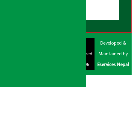
डिस्क्लेमर नोट
RSS Feed
© Shubham Media
Artha Sarokar®
Developed &
Pvt. Ltd. All Rights
Trademark Registered.
Maintained by
Reserved 2026.
Regd. No. : 047796
Eservices Nepal