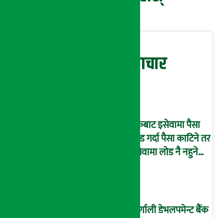
सम्बन्धित समाचार
बैंकबाट इसेवामा पैसा
लोड गर्दा पैसा काटिने तर
इसेवामा लोड नै नहुने
समस्या, ग्राहक हैरान !
कर्णाली डेभलपमेन्ट बैंक