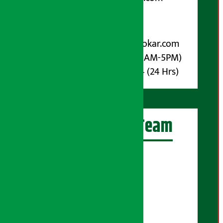
पोष्ट बक्स नम्बर : ४०७०
विज्ञापनका लागि:
Email :
info@arthasarokar.com
Phone : 9851017914 (10AM-5PM)
Whatsapp : 9851017914 (24 Hrs)
अर्थ सरोकार Team
प्रधान सम्पादक:
सुरज प्याकुरेल
कार्यकारी सम्पादक:
सुदर्शन श्रेष्ठ
बरिष्ठ सम्बाददाता: