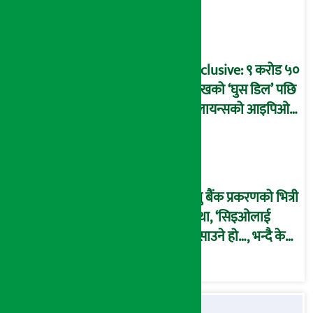
प्रक्रिया पनि ‘विवाद’मा,
बदनियत बोकेर
कार्यविधि बनाएको
आरोप !
Exclusive: ९ करोड ५०
लाखको ‘घुस डिल’ पछि
रिलायन्सको आइपिओ
अनुमति दिएको
दाबीसहित अख्तियारमा
उजुरी !
प्रभु बैंक प्रकरणको भित्री
कथा, ‘सिइओलाई
फसाउने हो…, भन्दै के
मात्र गरेनन् मणिरामले ?,
अन्तत: आफैँ जाकिए’