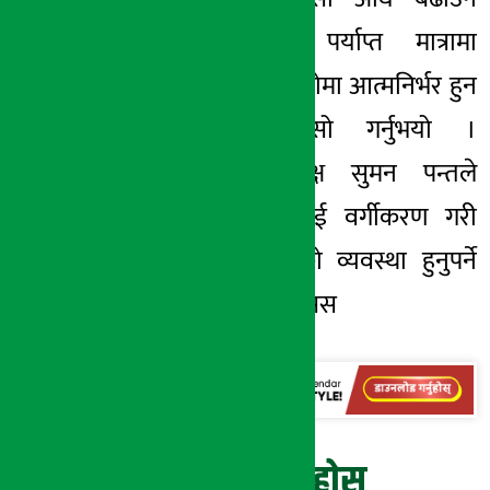
रासायनिक मल पर्याप्त मात्रामा
नभित्रिएका कारण सोमा आत्मनिर्भर हुन
नसकिरहेको दुःखेसो गर्नुभयो ।
महासंघका उपाध्यक्ष सुमन पन्तले
मुलुकका किसानलाई वर्गीकरण गरी
त्यसै अनुरुप मलको व्यवस्था हुनुपर्ने
औँल्याउनुभयो । -रासस
प्रतिक्रिया दिनुहोस्