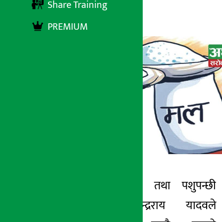
Share Training
अर्थ सरोकार
१५ मंसिर २०७८, बुधबार १४:०२
PREMIUM
काठमाडौं । कृषि तथा पशुपन्छी
अर्थ सरोकार
विकासमन्त्री महेन्द्रराय यादवले
१५ मंसिर २०७८, बुध