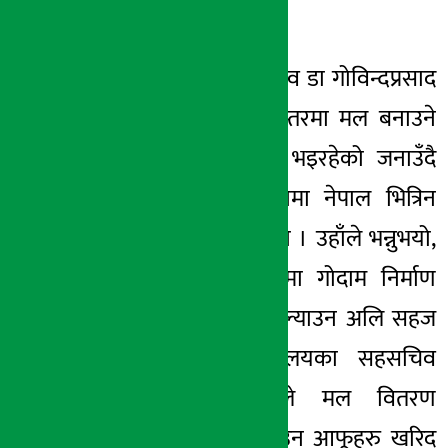
सुनाउनुभयो ।
सो मन्त्रालयका सचिव डा गोविन्दप्रसाद
शर्माले अन्तर्राष्ट्रिय स्तरमा मल बनाउने
इन्धनको मूल्यवृद्धि भइरहेको जनाउँदै
त्यसैले पर्याप्त मात्रामा नेपाल भित्रिन
नसकेको बताउनुभयो । उहाँले भन्नुभयो,
“यदि केरुङ नाकामा गोदाम निर्माण
भइदिएको भए मल ल्याउन अलि सहज
हुने थियो ।”मन्त्रालयका सहसचिव
राजेन्द्रप्रसाद मिश्रले मल वितरण
अभियान चुस्त बनाउन आफूहरु खरिद