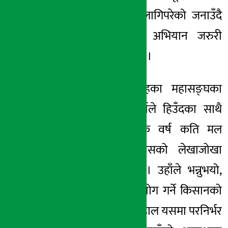
ऐन सहज बनाउन लागिपरेको जनाउँदै
किसान सूचीकरण अभियान जरुरी
रहेको औँल्याउनुभयो ।
राष्ट्रिय कृषक समूहका महासङ्घका
सचिव रामहरि शर्माले हिउँदका साथै
बर्खे खेतीलाई हरेक वर्ष कति मल
आवश्यक पर्छ, त्यसको लेखाजोखा
हुनुपर्ने बताउनुभयो । उहाँले भन्नुभयो,
“रासायनिक मल प्रयोग गर्ने किसानको
सङ्ख्या बढ्दै जाँदा हाल यसमा परनिर्भर