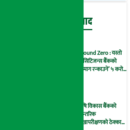
बेथिति मुर्दाबाद
Ground Zero : यस्तो
छ सिटिजन्स बैंकको
‘दिमाग रन्काउने’ ५ करोड
घोटालाको नालीबेली,
आइडी नम्बर २२७४
माष्टरमाइन्ड !
कृषि विकास बैंकको
आन्तरिक
लेखापरीक्षणको ठेक्का