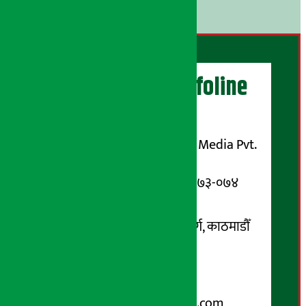
।
अर्थ सरोकार Infoline
सञ्चालक/ प्रकाशक
शुभम् मिडिया प्रालि (Shubham Media Pvt.
Ltd.)
सूचना विभाग दर्ता नम्बर : १३३-०७३-०७४
सम्पर्क ठेगाना:
कोटेश्वर-३२, बासुकी नगर मार्ग, काठमाडौँ
फोन नम्बर : ०१-५१९९१०८ /
९८५१००६६४८
Email:
arthasarokarnews@gmail.com