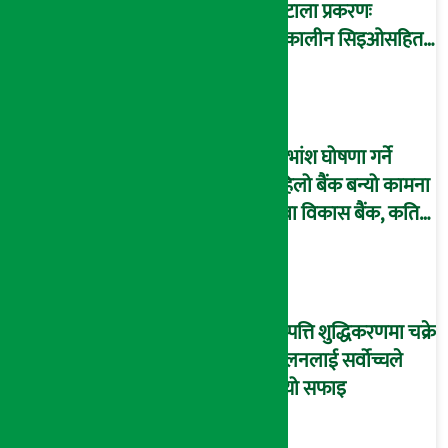
घोटाला प्रकरणः
तत्कालीन सिइओसहित
३ जना पक्राउ, सय बढी
अझै फरार !
लाभांश घोषणा गर्ने
पहिलो बैंक बन्यो कामना
सेवा विकास बैंक, कति
दिने भयो ?
सम्पत्ति शुद्धिकरणमा चक्रे
मिलनलाई सर्वोच्चले
दियो सफाइ