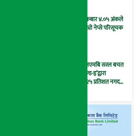
शुक्रबार ४.०५ अंकले
घट्यो नेप्से परिसूचक
‘एनएमबि सरल बचत
फण्ड-इ’द्वारा
५.२५ प्रतिशत नगद
प्रतिफल घोषणा