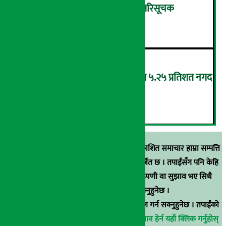
शुक्रबार ४.०५ अंकले घट्यो नेप्से परिसूचक
५
‘एनएमबि सरल बचत फण्ड-इ’द्वारा ५.२५ प्रतिशत नगद
प्रतिफल घोषणा
६
स्रोत खुलाइएका बाहेक अर्थ सरोकार डटकममा प्रकाशित समाचार हाम्रा सम्पत्ति
हुन् । कुनै पनि खालको पुन: प्रकाशन / प्रशारण बर्जित छ । तपाईंसँग पनि केहि
समाचार छन्, वा हाम्रा समाचारप्रति कुनै टिकाटिप्पणी वा सुझाव भए सिधै
९८५१००६६४८मा सम्पर्क गर्न सक्नुहुनेछ ।
वा
arthasarokarnews@gmail.com
मा ई-मेल गर्न सक्नुहुनेछ । तपाईंको
परिचय गोप्य राखिनेछ ।
अर्थ सरोकार समाचार प्रभाव हेर्न यहाँ क्लिक गर्नुहोस्