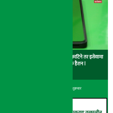
बैंकबाट इसेवामा पैसा लोड गर्दा पैसा काटिने तर इसेवामा
लोड नै नहुने समस्या, ग्राहक हैरान !
अर्थ सरोकार
२२ श्रावण २०८३, शुक्रबार
कर्णाली डेभलपमेन्ट बैंक घोटाला प्रकरणः तत्कालीन