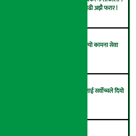
सिइओसहित ३ जना पक्राउ, सय बढी अझै फरार !
२
लाभांश घोषणा गर्ने पहिलो बैंक बन्यो कामना सेवा
विकास बैंक, कति दिने भयो ?
३
सम्पत्ति शुद्धिकरणमा चक्रे मिलनलाई सर्वोच्चले दियो
सफाइ
४