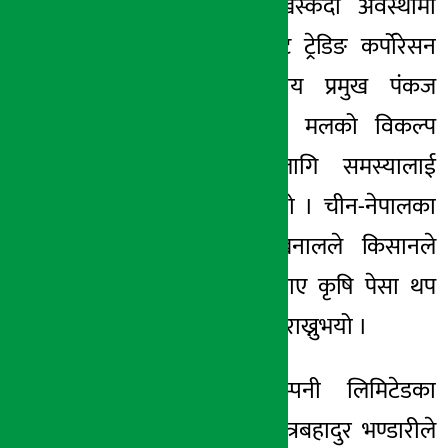
भएर कृषि पेसा खस्कँदो अवस्थामा
पुगेको छ ।” साल्ट ट्रेडिङ कर्पोरेसन
लिमिटेडका विभागीय प्रमुख पंकज
जोशीले रासायनिक मलको विकल्प
खोज्दा सधैंका लागि समस्यालाई
लिनुनपर्ने बताउनुभयो । चीन-नेपालका
जानकार दिनेश खनालले किसानले
सुलभ रुपमा मल पाए कृषि पेसा थप
आकर्षित हुने धारणा राख्नुभयो ।
कृषि सामग्री कम्पनी लिमिटेडका
प्रबन्धक सञ्चालक नेत्रबहादुर भण्डारीले