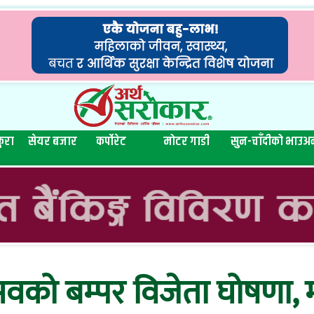
ुरा
सेयर बजार
कर्पोरेट
मोटर गाडी
सुन-चाँदीको भाउ
अन
त्सवको बम्पर विजेता घोषणा,