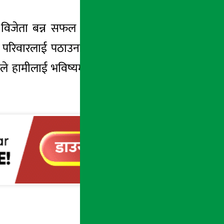
ा विजेता बन्न सफल सम्पूर्ण ४१ जना भाग्यशाली
 परिवारलाई पठाउनको लागि वेस्टर्न् युनियनलाई
े हामीलाई भविष्यमा अझै राम्रो सेवा प्रदान गर्न