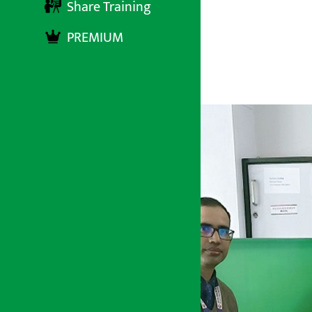
लाख
Share Training
PREMIUM
अर्थ सरोकार
२१ मंसिर २०७८, मंगलबार १६:०३