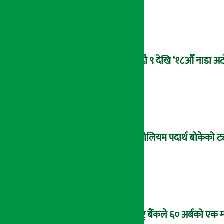
भदौ ९ देखि ‘१८औँ नाडा अटो
पेट्रोलियम पदार्थ बोकेको ट्
राष्ट्र बैंकले ६० अर्बको एक 