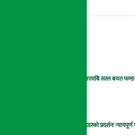
‘एनएमबि सरल बचत फण्ड-इ’
राइडरको प्रदर्शनः न्यायपूर