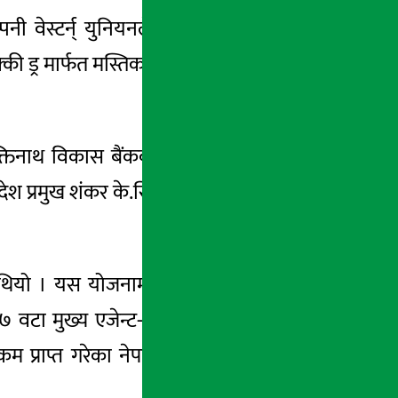
ी वेस्टर्न् युनियनले दशैँ, तिहार र छठ लक्षित
ी ड्र मार्फत मस्तिका नेपाली बि.क.विजेता घोषित
ुक्तिनाथ विकास बैंकबाट कारोबार गरेकि थिइन् ।
रदेश प्रमुख शंकर के.सि.ले संयुक्त रुपमा ५ लाखको
ियो । यस योजनामा ८ हप्तासम्म हरेक हप्ता ५
वटा मुख्य एजेन्ट-ए.टि.टि रेमिट, सीजी फिन्को,
रकम प्राप्त गरेका नेपाली ग्राहकलाई यो योजनामा