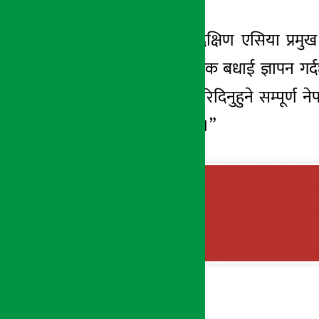
वेस्टर्न् युनियनका दक्षिण एसिया प्
विजेताहरुलाई हार्दिक बधाई ज्ञापन गर
भरोसा र विश्वास गरिदिनुहुने सम्पूर्ण 
प्रोत्साहित गरेको छ ।”