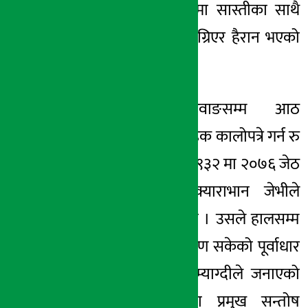
कारण आवतजावतमा सास्तीका साथै
गाडीका पाटपूर्जा बिग्रिएर हैरान भएको
छ ।”
लाम्पाटादेखि दरवाङसम्म आठ
किलोमिटर खण्ड सडक कालोपत्रे गर्न रु
२२ करोड ५७ लाख ९३२ मा २०७६ जेठ
३१ गते बिरुवा–क्याराभान जेभीले
ठेक्का लिएको थियो । उसले हालसम्म
पचास प्रतिशत निर्माण सकेको पूर्वाधार
विकास कार्यालय, म्याग्दीले जनाएको
छ । कार्यालयका प्रमुख सन्तोष