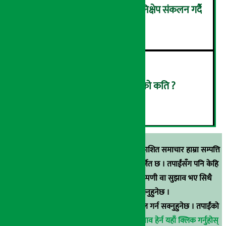
राष्ट्र बैंकले ६० अर्बको एक महिने निक्षेप संकलन गर्दै
५
सुन र चाँदीको मूल्य बढ्यो, तोलाको कति ?
६
स्रोत खुलाइएका बाहेक अर्थ सरोकार डटकममा प्रकाशित समाचार हाम्रा सम्पत्ति
हुन् । कुनै पनि खालको पुन: प्रकाशन / प्रशारण बर्जित छ । तपाईंसँग पनि केहि
समाचार छन्, वा हाम्रा समाचारप्रति कुनै टिकाटिप्पणी वा सुझाव भए सिधै
९८५१००६६४८मा सम्पर्क गर्न सक्नुहुनेछ ।
वा
arthasarokarnews@gmail.com
मा ई-मेल गर्न सक्नुहुनेछ । तपाईंको
परिचय गोप्य राखिनेछ ।
अर्थ सरोकार समाचार प्रभाव हेर्न यहाँ क्लिक गर्नुहोस्