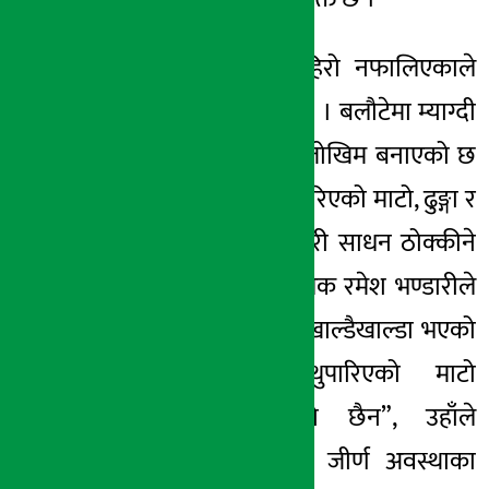
बर्खामा खसेको पहिरो नफालिएकाले
सडक साँघुरिएको छ । बलौटेमा म्याग्दी
नदिले कटान गरेर जोखिम बनाएको छ
। बिच सडकमा थुपारिएको माटो, ढुङ्गा र
खाल्डाखुल्डीले सवारी साधन ठोक्कीने
गरेको ट्याक्सी चालक रमेश भण्डारीले
गुनासो गर्नुभयो । “खाल्डैखाल्डा भएको
सडक छेउमा थुपारिएको माटो
व्यवस्थापन भएको छैन”, उहाँले
भन्नुभयो, “सडकको जीर्ण अवस्थाका