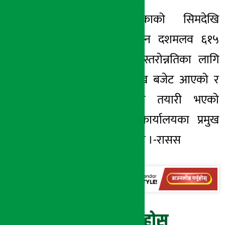
मङ्गला गाउँपालिकाको सिमदेखि
लाम्पाटासम्मको तीन दशमलव ६१५
किलोमिटर सडक स्तरोन्नतिका लागि
दुई करोड ९५ लाख बजेट आएको र
ठेक्का सम्झौताको तयारी भएको
पूर्वाधार विकास कार्यालयका प्रमुख
अर्यालले बताउनुभयो ।-रासस
प्रतिक्रिया दिनुहोस्