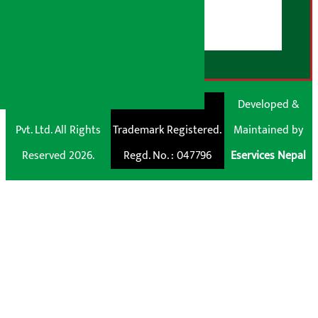
डिस्क्लेमर नोट
RSS Feed
© Shubham Media
Artha Sarokar®
Developed &
Pvt. Ltd. All Rights
Trademark Registered.
Maintained by
Reserved 2026.
Regd. No. : 047796
Eservices Nepal