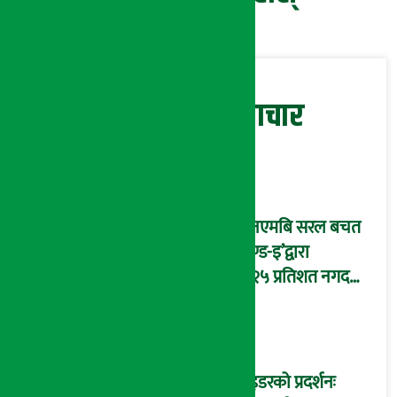
सम्बन्धित समाचार
‘एनएमबि सरल बचत
फण्ड-इ’द्वारा
५.२५ प्रतिशत नगद
प्रतिफल घोषणा
राइडरको प्रदर्शनः