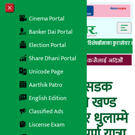
Skip to content
Close menu
Cinema Portal
Banker Dai Portal
सबै समाचार
बेथिति मुर्दाबाद
बैंकिङ विशेष
लघुवित्त विशेष
बीमाका कुरा
सेयर ब
Election Portal
Share Dhani Portal
Unicode Page
लाम्पाटा-दरबाङ सडक
Aarthik Patro
आयोजनाको तेस्रो खण्ड
English Edition
Classified Ads
अलपत्र, हिलाम्मे र धुलाम्मे
Liscense Exam
सडकमा जोखिमपुर्ण यात्रा