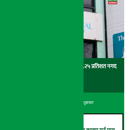
‘एनएमबि सरल बचत फण्ड-इ’द्वारा ५.२५ प्रतिशत नगद
प्रतिफल घोषणा
अर्थ सरोकार
२२ श्रावण २०८३, शुक्रबार