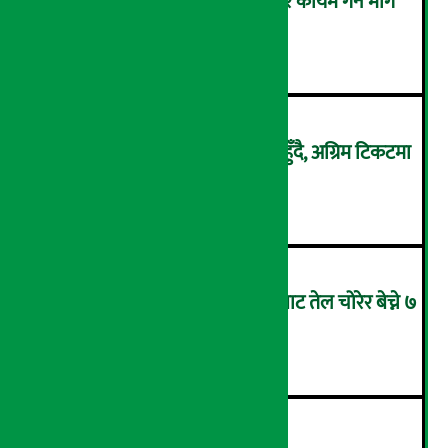
राइडरको प्रदर्शनः न्यायपूर्ण भाडादर कायम गर्न माग
(तस्वीरहरु)
२
भदौ ९ देखि ‘१८औँ नाडा अटो शो’ हुँदै, अग्रिम टिकटमा
५० प्रतिशतसम्म छुट
३
पेट्रोलियम पदार्थ बोकेको ट्यांकरबाट तेल चोरेर बेच्ने ७
जना पक्राउ
४