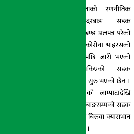
म्याग्दी । जिल्लाको रणनीतिक
अर्थ सरोकार
महत्वको बेनी–दरबाङ सडक
२७ मंसिर २०७८, सोम
आयोजनाको तेस्रो खण्ड अलपत्र परेको
छ । गत वैशाखमा कोरोना भाइरसको
दोस्रो लहर फैलिएपछि जारी भएको
निषेधाज्ञापछि रोकिएको सडक
निर्माणको काम अझै सुरु भएको छैन ।
मङ्गला गाउँपालिकाको लाम्पाटादेखि
मालिकाको केन्द्र दरबाङसम्मको सडक
निर्माणको जिम्मेवारी बिरुवा-क्याराभान
जेभीले लिएको थियो ।