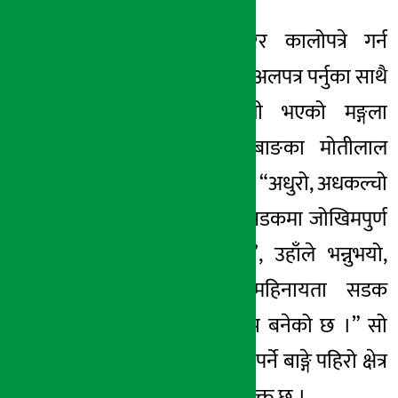
सडक विस्तार गरेर कालोपत्रे गर्न
सञ्चालित आयोजना अलपत्र पर्नुका साथै
नागरिकलाई सास्ती भएको मङ्गला
गाउँपालिका-२ रणबाङका मोतीलाल
शर्माले बताउनुभयो । “अधुरो, अधकल्चो
हिलाम्मे र धुलाम्मे सडकमा जोखिमपुर्ण
यात्रा गर्नुपरेको छ”, उहाँले भन्नुभयो,
“पछिल्लो आठ महिनायता सडक
निर्माणको काम ठप्प बनेको छ ।” सो
ठेकेदारको जिम्मामा पर्ने बाङ्गे पहिरो क्षेत्र
पहिरोग्रस्त र जोखियुक्त छ ।