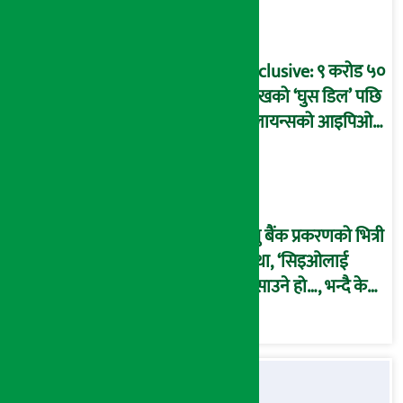
बदनियत बोकेर
कार्यविधि बनाएको
आरोप !
Exclusive: ९ करोड ५०
लाखको ‘घुस डिल’ पछि
रिलायन्सको आइपिओ
अनुमति दिएको
दाबीसहित अख्तियारमा
उजुरी !
प्रभु बैंक प्रकरणको भित्री
कथा, ‘सिइओलाई
फसाउने हो…, भन्दै के
मात्र गरेनन् मणिरामले ?,
अन्तत: आफैँ जाकिए’