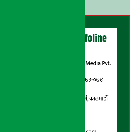
।
अर्थ सरोकार Infoline
सञ्चालक/ प्रकाशक
शुभम् मिडिया प्रालि (Shubham Media Pvt.
Ltd.)
सूचना विभाग दर्ता नम्बर : १३३-०७३-०७४
सम्पर्क ठेगाना:
कोटेश्वर-३२, बासुकी नगर मार्ग, काठमाडौँ
फोन नम्बर : ०१-५१९९१०८ /
९८५१००६६४८
Email:
arthasarokarnews@gmail.com