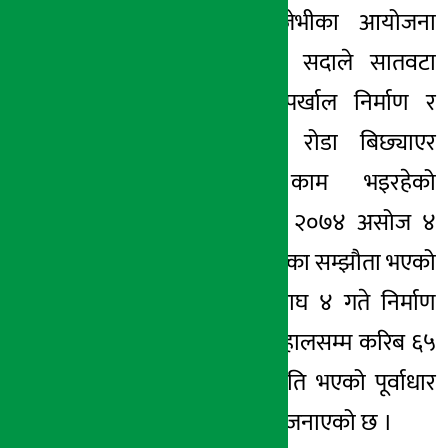
समानान्तर-लामा जेभीका आयोजना
व्यवस्थापक राजेश सदाले सातवटा
प्याकेजमा नाली, पर्खाल निर्माण र
कालोपत्रेका लागि रोडा बिछ्याएर
रोलरले पेल्ने काम भइरहेको
बताउनुभयो । विसं २०७४ असोज ४
गते ४५ करोडमा ठेक्का सम्झौता भएको
यो सडक २०७६ माघ ४ गते निर्माण
सक्ने लक्ष्य थियो । हालसम्म करिब ६५
प्रतिशत भौतिक प्रगति भएको पूर्वाधार
विकास कार्यालयले जनाएको छ ।