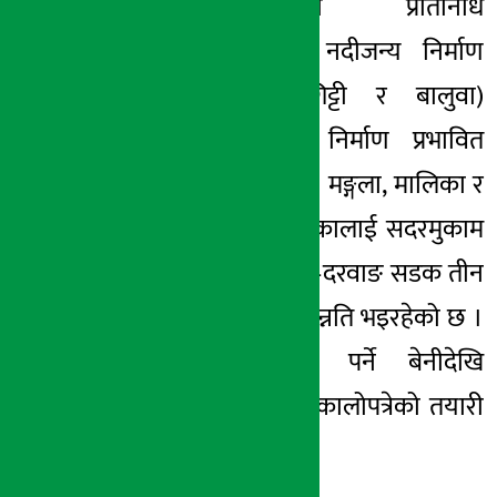
बिरुवा-क्याराभानका प्रतिनिधि
सोमनाथ गौचनले नदीजन्य निर्माण
सामग्री (ढुङ्गा, गिट्टी र बालुवा)
नपाएकाले सडक निर्माण प्रभावित
भएको बताउनुभयो । मङ्गला, मालिका र
धौलागिरि गाउँपालिकालाई सदरमुकाम
बेनीसँग जोड्ने बेनी–दरवाङ सडक तीन
वटा प्याकेजमा स्तरोन्नति भइरहेको छ ।
पहिलो प्याकेजमा पर्ने बेनीदेखि
सिमसम्मको सडक कालोपत्रेको तयारी
भएको छ ।