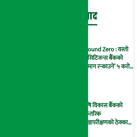
बेथिति मुर्दाबाद
Ground Zero : यस्तो
छ सिटिजन्स बैंकको
‘दिमाग रन्काउने’ ५ करोड
घोटालाको नालीबेली,
आइडी नम्बर २२७४
माष्टरमाइन्ड !
कृषि विकास बैंकको
आन्तरिक
लेखापरीक्षणको ठेक्का
प्रक्रिया पनि ‘विवाद’मा,