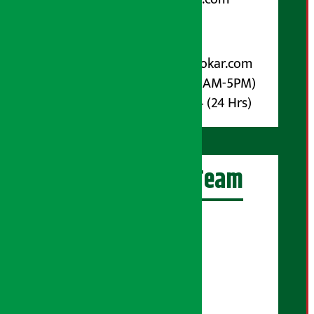
पोष्ट बक्स नम्बर : ४०७०
विज्ञापनका लागि:
Email :
info@arthasarokar.com
Phone : 9851017914 (10AM-5PM)
Whatsapp : 9851017914 (24 Hrs)
अर्थ सरोकार Team
प्रधान सम्पादक:
सुरज प्याकुरेल
कार्यकारी सम्पादक:
सुदर्शन श्रेष्ठ