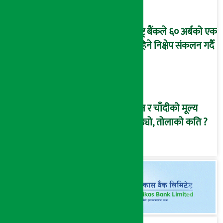
राष्ट्र बैंकले ६० अर्बको एक
महिने निक्षेप संकलन गर्दै
सुन र चाँदीको मूल्य
बढ्यो, तोलाको कति ?