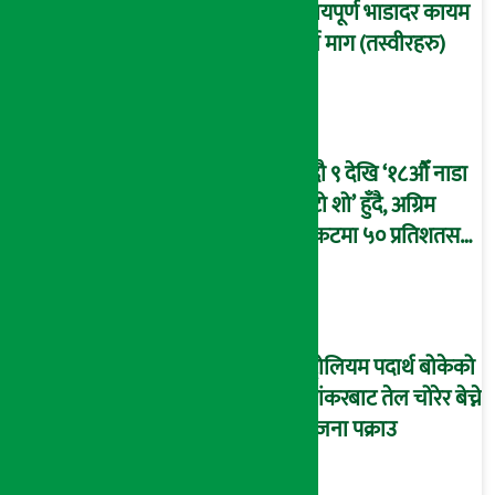
न्यायपूर्ण भाडादर कायम
गर्न माग (तस्वीरहरु)
भदौ ९ देखि ‘१८औँ नाडा
अटो शो’ हुँदै, अग्रिम
टिकटमा ५० प्रतिशतसम्म
छुट
पेट्रोलियम पदार्थ बोकेको
ट्यांकरबाट तेल चोरेर बेच्ने
७ जना पक्राउ