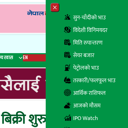
Close menu
सुन-चाँदीको भाउ
विदेशी विनिमयदर
मिति रुपान्तरण
सेयर बजार
्य खास
EN
रेडियो
Recent News
Trending News
Search
पेट्रोलको भाउ
तरकारी/फलफूल भाउ
आर्थिक राशिफल
आजको मौसम
िक्री शुरु
IPO Watch