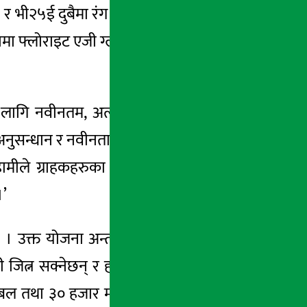
२५ई दुबैमा रंग परिर्वतन हुने ग्लास प्रविधि छ
ार्टफोनमा फ्लोराइट एजी ग्लास प्रयोग गरिएको छ जसले
 लागि नवीनतम, अत्याधुनिक प्रविधि र आकर्षक
ौंको अनुसन्धान र नवीनताको संयोजक भी२५ सिरिजमा
ामीले ग्राहकहरुका लागि दसैँतिहार योजना पनि
।’
 उक्त योजना अन्तर्गत ग्राहकहरुले हरेक भिभो
ी जित्न सक्नेछन् र हरेक दिन एकजनाले भिभोको
फुटबल तथा ३० हजार माथिको फोन खरिदमा सियोर