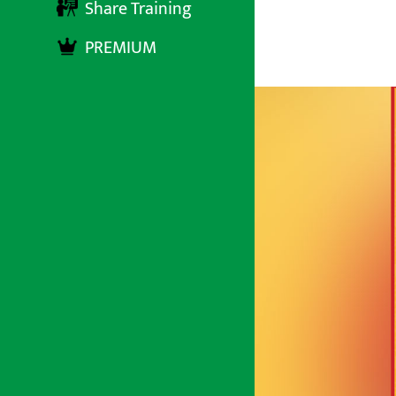
Share Training
PREMIUM
अर्थ सरोकार
२४ भाद्र २०७९, शुक्रबार ११:३६