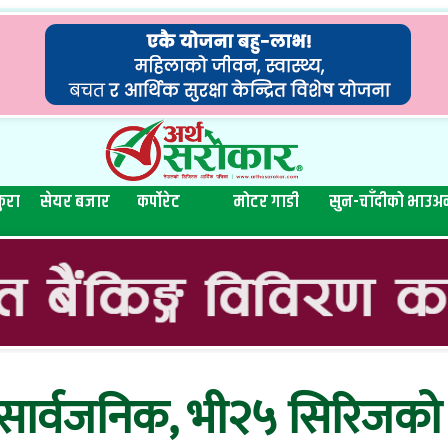
ुरा
सेयर बजार
कर्पोरेट
मोटर गाडी
सुन-चाँदीको भाउ
अन
सार्वजनिक, भी२५ सिरिजको ब