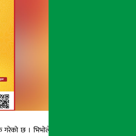
क गरेको छ । भिभोले प्रि-बुकिङका लागि उपलब्ध