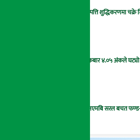
सम्पत्ति शुद्धिकरणमा चक्र
शुक्रबार ४.०५ अंकले घट्यो
‘एनएमबि सरल बचत फण्ड-इ’