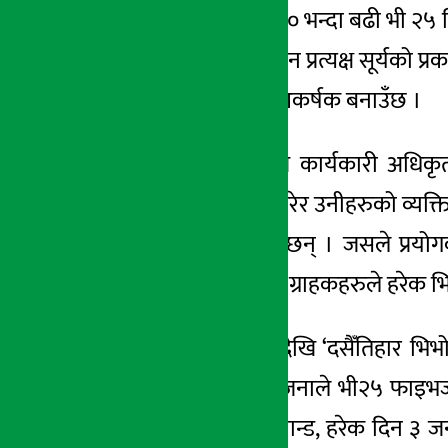
गराएको ४ दिनमा ६०० भन्दा बढी भी २५ सि
२४ भाद्र २०७९, शुक्र
। जसले गर्दा स्मार्टफोन प्रत्यक्ष सूर्यको
फोनलाई अझ बढी आकर्षक बनाउँछ ।
भिभो नेपालका प्रमुख कार्यकारी अधिक
डिजाइन समायोजन गरेर उनीहरुको व्यक्तित
यी सबै विशेषताहरु छन् । जसले प्रयोग
ल्याएका छौँ । जसमा ग्राहकहरुले हरेक 
भिभोले भदौ २३ गतेदेखि ‘दसैँतिहार भि
फोनको खरिदमा, २ जनाले भी२५ फाइभजी ज
टीडब्लूएस २ई नेकब्यान्ड, हरेक दिन 