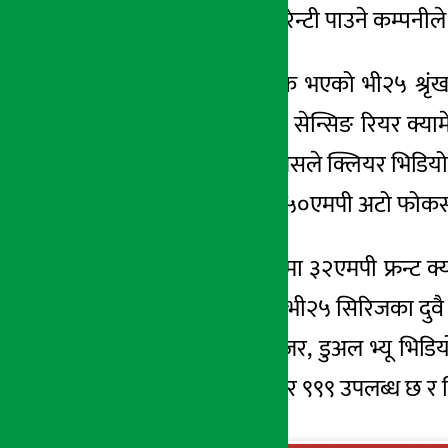
सटमा ६ महिनाको वारेन्टी पाउने कम्पनील
त्यस्तै हालै सार्वजनिक भएको भी२५ श्
स्टेबलाइजेसन) अल्ट्रा सेन्सिङ रियर क्य
स्टेबिलाइजेशन छ। जसले क्लियर भिडियो रेक
। भी२५ फाइभजीमा ५०एमपी अटो फोकस पोट्र्र
यसका साथै भी२५ई मा ३२एमपी फ्रन्ट क्या
प्रविधि प्रदान गर्दछ । भी२५ सिरिजका दु
यसमा डबल एक्सपोजर, डुअल भ्यू भिडियो,
ब्ल्याकमा रु. ५२ हजार ९९९ उपलब्ध छ र