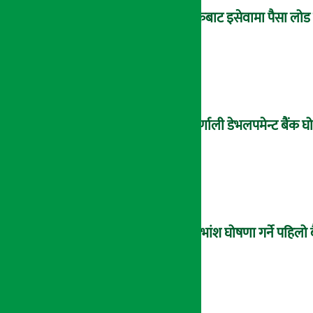
बैंकबाट इसेवामा पैसा लोड ग
कर्णाली डेभलपमेन्ट बैंक
लाभांश घोषणा गर्ने पहिलो 