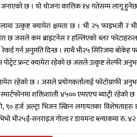
े जनाएको छ । यो योजना कात्तिक १४ गतेसम्म लागू हुने
रृंखलामा उत्कृष्ट क्यामेरा क्षमता छ । भी २५ फाइभज
ामेरा छ जसले कम ब्राइटनेस र हल्लिएको ब्लर फोटाहरुलाई
र्ड गर्न अनुमति दिन्छ । साथै भी२५ सिरिजमा बोकेह फ्ल्य
ेट फ्रन्ट क्यामेरा रहेको छ जसले उत्कृष्ट सेल्फी अनुभव 
मेरा रहेको छ । जसले प्रयोगकर्तालाई फोटोग्राफी अनुभव
वै स्मार्टफोनमा शक्तिशाली ४५०० एमएएच ब्याट्री रहेको 
 ९० हर्ज अल्ट्रा भिजन स्क्रिन लगायतका विशेषताहरु 
 भिभो भी२५ई-सनराइज गोल्ड र डायमन्ड ब्ल्याकमा रु. ४