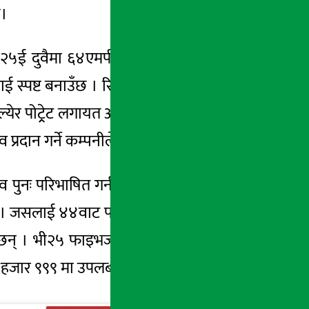
छ।
ी र भी२५ई दुवैमा ६४एमपी ओआईएस (अप्टिकल इमेज
 स्पष्ट बनाउँछ । रियर क्यामेरामा हाइब्रिड इमेज
ेर पोट्र्रेट लगायत अन्य क्यामेरा विशेषताहरु छन्
प्रदान गर्ने कम्पनीले दाबी गरेको छ ।
 पुनः परिभाषित गर्न उत्कृष्ट–इन–क्लास इमेजिङ
छ । जसलाई ४४वाट फ्ल्यासचार्जले समर्थन गर्दछ ।
छन् । भी२५ फाइभजी-अक्वामेरिन ब्लू र डायमन्ड
२ हजार ९९९ मा उपलब्ध रहेको छ।