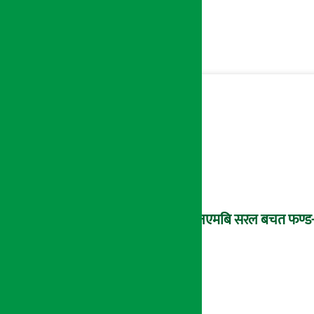
‘एनएमबि सरल बचत फण्ड-इ’