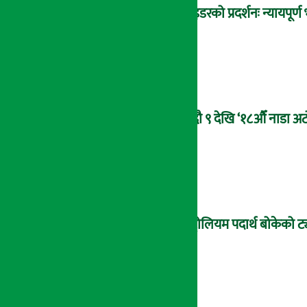
राइडरको प्रदर्शनः न्यायपूर
भदौ ९ देखि ‘१८औँ नाडा अटो
पेट्रोलियम पदार्थ बोकेको ट्