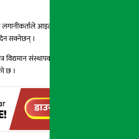
क लगानीकर्ताले आइतबारबाट ३५ दिनभित्र बैंकको
दिन सक्नेछन् ।
त्र विद्यमान संस्थापक सेयरधनीहरुले सेयर खरिद
को छ ।