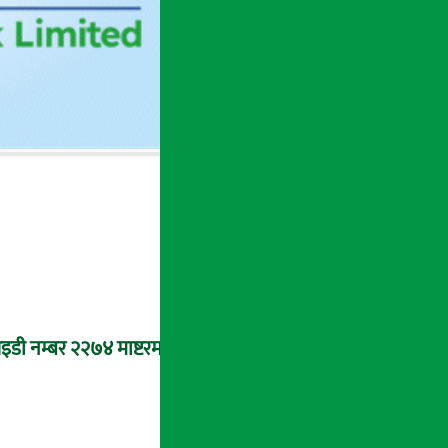
डी नम्बर २२७४ माष्टरमाइन्ड !