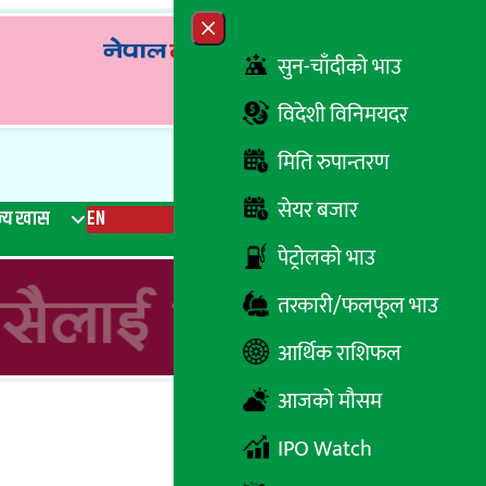
Close menu
सुन-चाँदीको भाउ
विदेशी विनिमयदर
मिति रुपान्तरण
सेयर बजार
्य खास
EN
रेडियो
Recent News
Trending News
Search
पेट्रोलको भाउ
तरकारी/फलफूल भाउ
आर्थिक राशिफल
आजको मौसम
IPO Watch