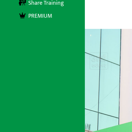
Share Training
PREMIUM
अर्थ सरोकार
११ मंसिर २०७९, आईतबार १४:४१