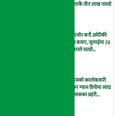
तोलाकै तीन लाख नाघ्यो
कमजोर बन्दै अमेरिकी
श्रम बजार, जुलाईमा २३
हजारले घट्यो
रोजगारीको संख्या
ग्यासको कालोबजारी
रोक्न ग्यास डिपोमा सादा
पोसाकका प्रहरी
परिचालन !