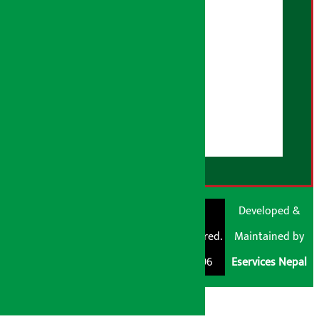
भूलसुधार नीति
विज्ञापन नीति
AI नीति
हाम्रो बारेमा
युजर गाइडलाइन्स
डिस्क्लेमर नोट
RSS Feed
© Shubham Media
Artha Sarokar®
Developed &
Pvt. Ltd. All Rights
Trademark Registered.
Maintained by
Reserved 2026.
Regd. No. : 047796
Eservices Nepal