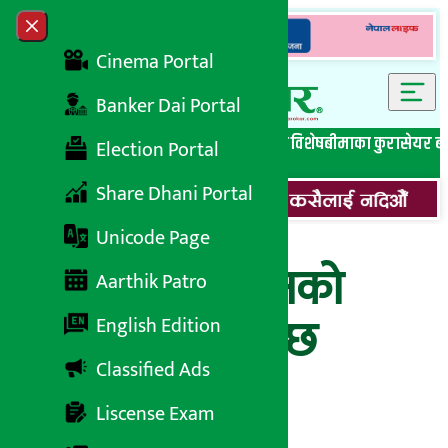
Skip to content
Close menu
Cinema Portal
Banker Dai Portal
सबै समाचार
बेथिति मुर्दाबाद
बैंकिङ विशेष
लघुवित्त विशेष
बीमाका कुरा
सेयर ब
Election Portal
Share Dhani Portal
Unicode Page
बुधबार बढ्यो सुनको
Aarthik Patro
मूल्य, कतिमा हुँदैछ
English Edition
Classified Ads
कारोबार ?
Liscense Exam