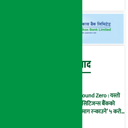
‘कोल्याप्स’ हुने जोखिम !
(भिडियो ब्रिफिङ)
बेथिति मुर्दाबाद
Ground Zero : यस्तो
छ सिटिजन्स बैंकको
‘दिमाग रन्काउने’ ५ करोड
घोटालाको नालीबेली,
आइडी नम्बर २२७४