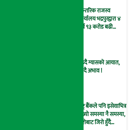
आन्तरिक राजस्व
कार्यालय भद्रपुरद्वारा ४
अर्ब ९३ करोड बढी
राजस्व संकलन
बढ्दै ग्यासको आयात,
हट्दै अभाव !
राष्ट्र बैंकले पनि इसेवाभित्र
देख्यो समस्या नै समस्या,
हिरोबाट जिरो हुँदै