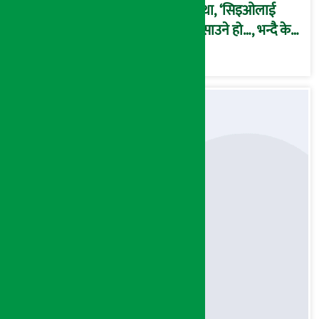
कथा, ‘सिइओलाई
फसाउने हो…, भन्दै के
मात्र गरेनन् मणिरामले ?,
अन्तत: आफैँ जाकिए’