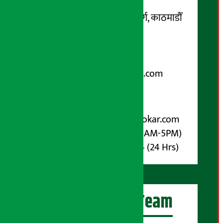
सम्पर्क ठेगाना:
कोटेश्वर-३२, बासुकी नगर मार्ग, काठमाडौँ
फोन नम्बर : ०१-५१९९१०८ /
९८५१००६६४८
Email:
arthasarokarnews@gmail.com
पोष्ट बक्स नम्बर : ४०७०
विज्ञापनका लागि:
Email :
info@arthasarokar.com
Phone : 9851017914 (10AM-5PM)
Whatsapp : 9851017914 (24 Hrs)
अर्थ सरोकार Team