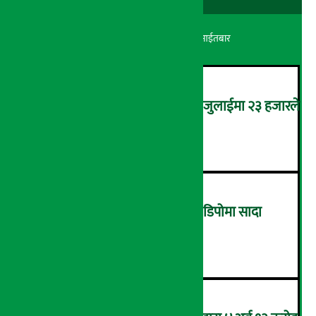
अर्थ सरोकार
२४ श्रावण २०८३, आईतबार
कमजोर बन्दै अमेरिकी श्रम बजार, जुलाईमा २३ हजारले
घट्यो रोजगारीको संख्या
२
ग्यासको कालोबजारी रोक्न ग्यास डिपोमा सादा
पोसाकका प्रहरी परिचालन !
३