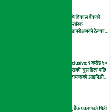
माष्टरमाइन्ड !
कृषि विकास बैंकको
आन्तरिक
लेखापरीक्षणको ठेक्का
प्रक्रिया पनि ‘विवाद’मा,
बदनियत बोकेर
कार्यविधि बनाएको
आरोप !
Exclusive: ९ करोड ५०
लाखको ‘घुस डिल’ पछि
रिलायन्सको आइपिओ
अनुमति दिएको
दाबीसहित अख्तियारमा
उजुरी !
प्रभु बैंक प्रकरणको भित्री