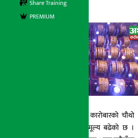
Share Training
अर्थ सरोकार
१८ माघ २०७९, बुधबार ११:२६
PREMIUM
काठमाडौं । साताको कारोबारको चौथो
अर्थ सरोकार
दिन बुधबार सुनको मूल्य बढेको छ ।
१८ माघ २०७९, बुध