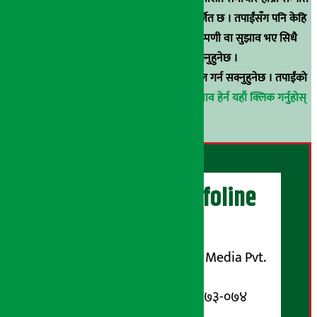
हुन् । कुनै पनि खालको पुन: प्रकाशन / प्रशारण बर्जित छ । तपाईंसँग पनि केहि
समाचार छन्, वा हाम्रा समाचारप्रति कुनै टिकाटिप्पणी वा सुझाव भए सिधै
९८५१००६६४८मा सम्पर्क गर्न सक्नुहुनेछ ।
वा
arthasarokarnews@gmail.com
मा ई-मेल गर्न सक्नुहुनेछ । तपाईंको
परिचय गोप्य राखिनेछ ।
अर्थ सरोकार समाचार प्रभाव हेर्न यहाँ क्लिक गर्नुहोस्
।
अर्थ सरोकार Infoline
सञ्चालक/ प्रकाशक
शुभम् मिडिया प्रालि (Shubham Media Pvt.
Ltd.)
सूचना विभाग दर्ता नम्बर : १३३-०७३-०७४