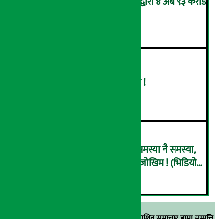
आन्तरिक राजस्व कार्यालय भद्रपुरद्वारा ४ अर्ब ९३ करोड
बढी राजस्व संकलन
४
बढ्दै ग्यासको आयात, हट्दै अभाव !
५
राष्ट्र बैंकले पनि इसेवाभित्र देख्यो समस्या नै समस्या,
हिरोबाट जिरो हुँदै ‘कोल्याप्स’ हुने जोखिम ! (भिडियो
६
ब्रिफिङ)
स्रोत खुलाइएका बाहेक अर्थ सरोकार डटकममा प्रकाशित समाचार हाम्रा सम्पत्ति