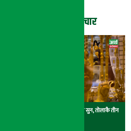
ताजा समाचार
एकैदिन ४ हजार ८ सय रुपैयाँले बढ्यो सुन, तोलाकै तीन
लाख नाघ्यो