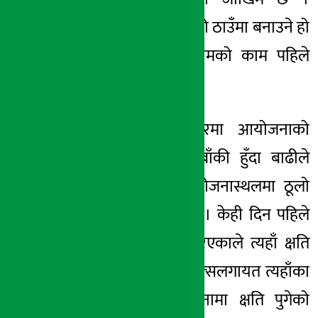
हेडवक्र्स पहिले भएको ठाउँमा बनाउने हो
भने त्यसको रोकथामको काम पहिले
गर्नुपर्ने उनले बताए ।
विसं २०७८ असारमा आयोजनाको
निर्माण थोरै मात्रै बाँकी हुँदा बाढीले
अम्बाथानस्थित आयोजनास्थलमा ठूलो
क्षति गराएको थियो । केही दिन पहिले
मात्रै सुरुङ बन्द गरिएकाले त्यहाँ क्षति
पुग्न नपाएपछि हेडवक्र्सलगायत त्यहाँका
अरु भौतिक संरचनामा क्षति पुगेको