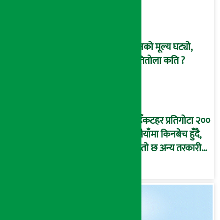
(तस्विरहरू)
सुनको मूल्य घट्यो,
प्रतितोला कति ?
भुइँकटहर प्रतिगोटा २००
रुपैयाँमा किनबेच हुँदै,
यस्तो छ अन्य तरकारी
तथा फलफूलको मूल्य…