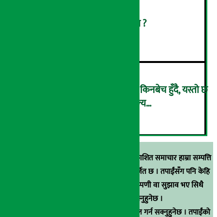
सुनको मूल्य घट्यो, प्रतितोला कति ?
५
भुइँकटहर प्रतिगोटा २०० रुपैयाँमा किनबेच हुँदै, यस्तो छ
अन्य तरकारी तथा फलफूलको मूल्य…
६
स्रोत खुलाइएका बाहेक अर्थ सरोकार डटकममा प्रकाशित समाचार हाम्रा सम्पत्ति
हुन् । कुनै पनि खालको पुन: प्रकाशन / प्रशारण बर्जित छ । तपाईंसँग पनि केहि
समाचार छन्, वा हाम्रा समाचारप्रति कुनै टिकाटिप्पणी वा सुझाव भए सिधै
९८५१००६६४८मा सम्पर्क गर्न सक्नुहुनेछ ।
वा
arthasarokarnews@gmail.com
मा ई-मेल गर्न सक्नुहुनेछ । तपाईंको