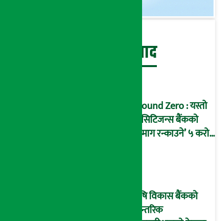
बेथिति मुर्दाबाद
Ground Zero : यस्तो
छ सिटिजन्स बैंकको
‘दिमाग रन्काउने’ ५ करोड
घोटालाको नालीबेली,
आइडी नम्बर २२७४
माष्टरमाइन्ड !
कृषि विकास बैंकको
आन्तरिक