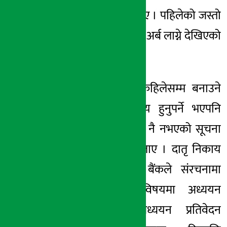
फरक हुने उनले बताए । पहिलेको जस्तो
बनाउन झण्डै रू एक अर्ब लाग्ने देखिएको
छ ।
हेडवक्र्स कस्तो र कहिलेसम्म बनाउने
भन्ने नीतिगत निर्णय हुनुपर्ने भएपनि
अहिलेसम्म छलफल नै नभएको सूचना
अधिकारी पन्तले बताए । दातृ निकाय
एशियाली विकास बैंकले संरचनामा
पुगेको क्षतिका विषयमा अध्ययन
गरिसकेको र अध्ययन प्रतिवेदन