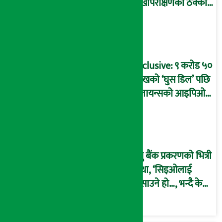
लेखापरीक्षणको ठेक्का
प्रक्रिया पनि ‘विवाद’मा,
बदनियत बोकेर
कार्यविधि बनाएको
आरोप !
Exclusive: ९ करोड ५०
लाखको ‘घुस डिल’ पछि
रिलायन्सको आइपिओ
अनुमति दिएको
दाबीसहित अख्तियारमा
उजुरी !
प्रभु बैंक प्रकरणको भित्री
कथा, ‘सिइओलाई
फसाउने हो…, भन्दै के
मात्र गरेनन् मणिरामले ?,
अन्तत: आफैँ जाकिए’