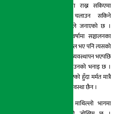
केही साना संरचना राख्न सकिएमा
वर्षायाममा पनि चलाउन सकिने
देखिएको आयोजनाले जनाएको छ ।
संरचना थप गरेर वर्षामा सञ्चालनका
लागि डिजाइन फाइनल भए पनि त्यसको
मूल्याङ्कन गरेर बजेट व्यवस्थापन भएपछि
मात्रै ठेक्का लगाइने उनको भनाइ छ ।
हेडवक्र्स पूरै क्षति भएको हुँदा मर्मत मात्रै
गरेर काम हुनसक्ने अवस्था छैन ।
आयोजनास्थलभन्दा माथिल्लो भागमा
अझै पनि पहिरोको जोखिम छ ।