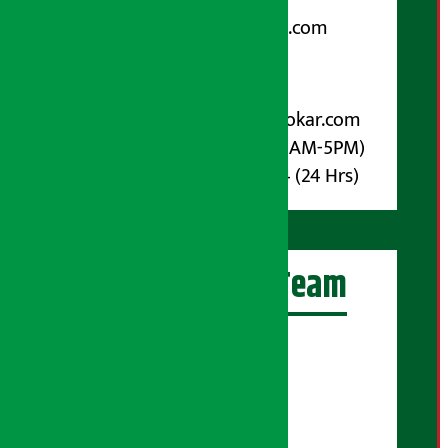
Email:
arthasarokarnews@gmail.com
पोष्ट बक्स नम्बर : ४०७०
विज्ञापनका लागि:
Email :
info@arthasarokar.com
Phone : 9851017914 (10AM-5PM)
Whatsapp : 9851017914 (24 Hrs)
अर्थ सरोकार Team
प्रधान सम्पादक:
सुरज प्याकुरेल
कार्यकारी सम्पादक:
सुदर्शन श्रेष्ठ