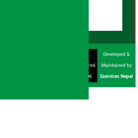
युजर गाइडलाइन्स
डिस्क्लेमर नोट
RSS Feed
© Shubham Media
Artha Sarokar®
Developed &
Pvt. Ltd. All Rights
Trademark Registered.
Maintained by
Reserved 2026.
Regd. No. : 047796
Eservices Nepal