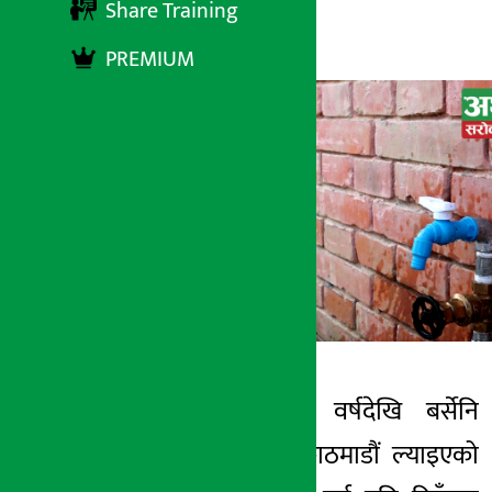
Share Training
अर्थ सरोकार
१९ चैत्र २०७९, आईतबार १८:२५
PREMIUM
काठमाडौं । तीन वर्षदेखि बर्सेनि
अर्थ सरोकार
हिउँदको समयमा काठमाडौं ल्याइएको
१९ चैत्र २०७९, आईत