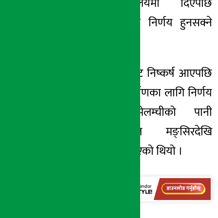
खानेपानी मन्त्रालयमा दिएपछि
निष्कर्षका आधारमा निर्णय हुनसक्ने
उनको भनाइ छ ।
उनले भने, ‘एडिबीबाट निष्कर्ष आएपछि
नै सरकारले पुनःनिर्माणका लागि निर्णय
गर्नसक्छ ।’ मेलम्चीको पानी
काठमाडौंमा गत मङ्सिरदेखि
पुनःवितरण सुरु गरिएको थियो ।