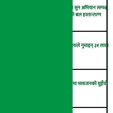
एक्सट्रिम इनर्जी ड्रिंकको स्क्यानमा सुन अभियान सम्पन्न,
तीन भाग्यशाली विजेतालाई सुनको बल हस्तान्तरण
२
फेसबुके प्रेमजाल: कास्कीकी महिलाले गुमाइन् ३१ लाख
रुपैयाँ
३
साउनको अन्तिम सोमबारः पशुपतिमा भक्तजनको घुइँचो
(तस्विरहरू)
४