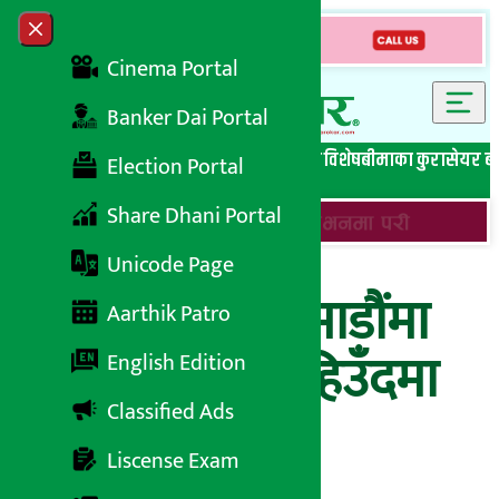
Skip to content
Close menu
Cinema Portal
Banker Dai Portal
सबै समाचार
बेथिति मुर्दाबाद
बैंकिङ विशेष
लघुवित्त विशेष
बीमाका कुरा
सेयर ब
Election Portal
Share Dhani Portal
Unicode Page
यो वर्ष पनि काठमाडौंमा
Aarthik Patro
मेलम्चीको पानी हिउँदमा
English Edition
Classified Ads
मात्रै
Liscense Exam