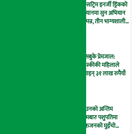
एक्सट्रिम इनर्जी ड्रिंकको
स्क्यानमा सुन अभियान
सम्पन्न, तीन भाग्यशाली
विजेतालाई सुनको बल
हस्तान्तरण
फेसबुके प्रेमजाल:
कास्कीकी महिलाले
गुमाइन् ३१ लाख रुपैयाँ
साउनको अन्तिम
सोमबारः पशुपतिमा
भक्तजनको घुइँचो