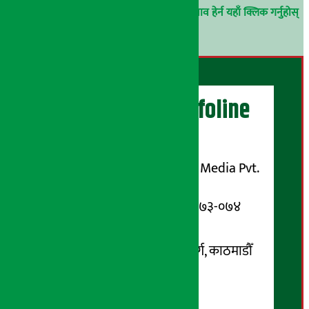
परिचय गोप्य राखिनेछ ।
अर्थ सरोकार समाचार प्रभाव हेर्न यहाँ क्लिक गर्नुहोस्
।
अर्थ सरोकार Infoline
सञ्चालक/ प्रकाशक
शुभम् मिडिया प्रालि (Shubham Media Pvt.
Ltd.)
सूचना विभाग दर्ता नम्बर : १३३-०७३-०७४
सम्पर्क ठेगाना:
कोटेश्वर-३२, बासुकी नगर मार्ग, काठमाडौँ
फोन नम्बर : ०१-५१९९१०८ /
९८५१००६६४८