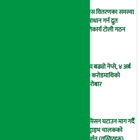
ग्यास वितरणका समस्या
समाधान गर्न द्रुत
प्रतिकार्य टोली गठन
टुच्च बढ्यो नेप्से, ४ अर्ब
४० करोडमाथिको
कारोबार
कमिसन घटाउन माग गर्दै
इन्ड्राइभ चालकको
प्रदर्शन (तस्विरहरू)