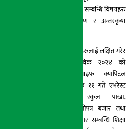
लगानी व्यवस्थापन सम्बन्धि विषयहरु
समेटेर प्रस्तुतिकरण र अन्तरकृया
गरिएको थियो ।
साथै युवा विद्यार्थीहरुलाई लक्षित गरेर
वर्ल्ड इन्भेस्टर विक २०२४ को
अवसरमा सनलाइफ क्यापिटल
लिमिटेडले कार्तिक ११ गते एभरेस्ट
सेकेण्डरी बोर्डिङ स्कुल पाखा,
काठमाण्डौंमा धितोपत्र बजार तथा
वस्तु विनियम बजार सम्बन्धि शिक्षा