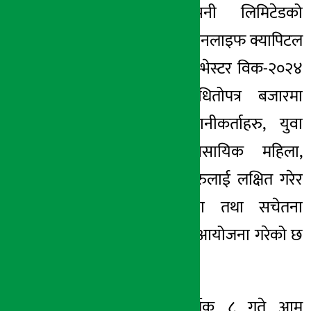
इन्स्योरेन्स कम्पनी लिमिटेडको
११ कार्तिक २०८१, आईत
सहायक कम्पनी सनलाइफ क्यापिटल
लिमिटेडले वर्ल्ड इन्भेस्टर विक-२०२४
को अवसरमा धितोपत्र बजारमा
लगानी गर्ने लगानीकर्ताहरु, युवा
विद्यार्थीहरु, व्यवसायिक महिला,
उद्योग व्यवसायिहरुलाई लक्षित गरेर
लगानिकर्ता शिक्षा तथा सचेतना
सम्बन्धि कार्यक्रम आयोजना गरेको छ
।
क्यापिटलले कार्तिक ८ गते आम