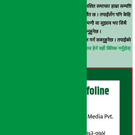
स्रोत खुलाइएका बाहेक अर्थ सरोकार डटकममा प्रकाशित समाचार हाम्रा सम्पत्ति
हुन् । कुनै पनि खालको पुन: प्रकाशन / प्रशारण बर्जित छ । तपाईंसँग पनि केहि
समाचार छन्, वा हाम्रा समाचारप्रति कुनै टिकाटिप्पणी वा सुझाव भए सिधै
९८५१००६६४८मा सम्पर्क गर्न सक्नुहुनेछ ।
वा
arthasarokarnews@gmail.com
मा ई-मेल गर्न सक्नुहुनेछ । तपाईंको
परिचय गोप्य राखिनेछ ।
अर्थ सरोकार समाचार प्रभाव हेर्न यहाँ क्लिक गर्नुहोस्
।
अर्थ सरोकार Infoline
सञ्चालक/ प्रकाशक
शुभम् मिडिया प्रालि (Shubham Media Pvt.
Ltd.)
सूचना विभाग दर्ता नम्बर : १३३-०७३-०७४