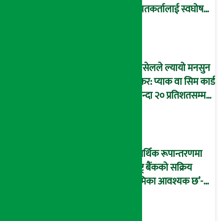
बचतकर्तालाई स्वघोषणा
फारम भर्न आग्रह
एनसेलले ल्यायो मनसुन
अफर: प्याक वा सिम कार्ड
किन्दा २० प्रतिशतसम्म
क्यासब्याक पाइने
‘आर्थिक रूपान्तरणमा
राष्ट्र बैंकको सक्रिय
भूमिका आवश्यक छ’-
अर्थमन्त्री वाग्ले