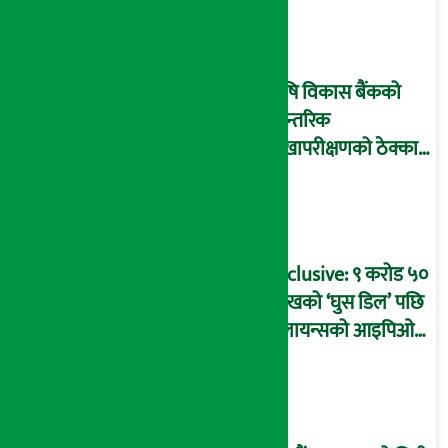
आइडी नम्बर २२७४
माष्टरमाइन्ड !
कृषि विकास बैंकको
आन्तरिक
लेखापरीक्षणको ठेक्का
प्रक्रिया पनि ‘विवाद’मा,
बदनियत बोकेर
कार्यविधि बनाएको
आरोप !
Exclusive: ९ करोड ५०
लाखको ‘घुस डिल’ पछि
रिलायन्सको आइपिओ
अनुमति दिएको
दाबीसहित अख्तियारमा
उजुरी !