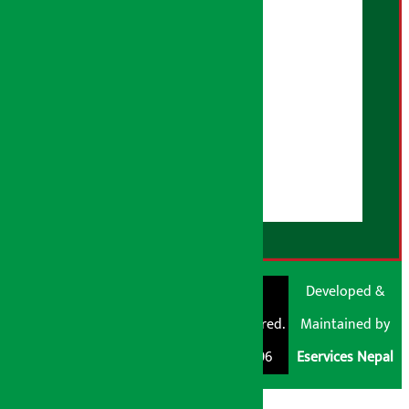
तथ्य जाँच नीति
भूलसुधार नीति
विज्ञापन नीति
AI नीति
हाम्रो बारेमा
युजर गाइडलाइन्स
डिस्क्लेमर नोट
RSS Feed
© Shubham Media
Artha Sarokar®
Developed &
Pvt. Ltd. All Rights
Trademark Registered.
Maintained by
Reserved 2026.
Regd. No. : 047796
Eservices Nepal