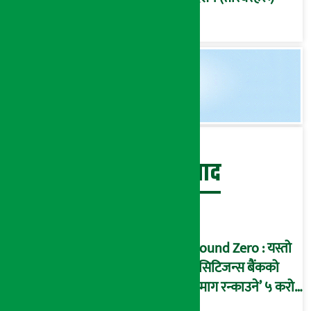
बेथिति मुर्दाबाद
Ground Zero : यस्तो
छ सिटिजन्स बैंकको
‘दिमाग रन्काउने’ ५ करोड
घोटालाको नालीबेली,