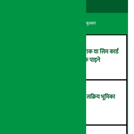
अर्थ सरोकार
२० श्रावण २०८३, बुधबार
एनसेलले ल्यायो मनसुन अफर: प्याक वा सिम कार्ड
किन्दा २० प्रतिशतसम्म क्यासब्याक पाइने
२
‘आर्थिक रूपान्तरणमा राष्ट्र बैंकको सक्रिय भूमिका
आवश्यक छ’- अर्थमन्त्री वाग्ले
३