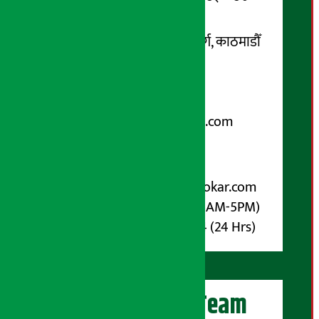
सम्पर्क ठेगाना:
कोटेश्वर-३२, बासुकी नगर मार्ग, काठमाडौँ
फोन नम्बर : ०१-५१९९१०८ /
९८५१००६६४८
Email:
arthasarokarnews@gmail.com
पोष्ट बक्स नम्बर : ४०७०
विज्ञापनका लागि:
Email :
info@arthasarokar.com
Phone : 9851017914 (10AM-5PM)
Whatsapp : 9851017914 (24 Hrs)
अर्थ सरोकार Team