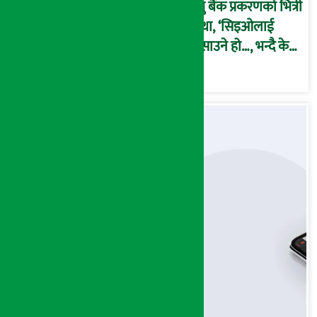
प्रभु बैंक प्रकरणको भित्री
कथा, ‘सिइओलाई
फसाउने हो…, भन्दै के
मात्र गरेनन् मणिरामले ?,
अन्तत: आफैँ जाकिए’