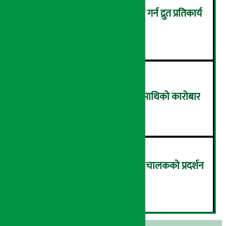
ग्यास वितरणका समस्या समाधान गर्न द्रुत प्रतिकार्य
टोली गठन
४
टुच्च बढ्यो नेप्से, ४ अर्ब ४० करोडमाथिको कारोबार
५
कमिसन घटाउन माग गर्दै इन्ड्राइभ चालकको प्रदर्शन
(तस्विरहरू)
६