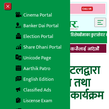
Skip to content
Close menu
Cinema Portal
Banker Dai Portal
सबै समाचार
बेथिति मुर्दाबाद
बैंकिङ विशेष
लघुवित्त विशेष
बीमाका कुरा
सेयर ब
Election Portal
Share Dhani Portal
Unicode Page
सनलाइफ क्यापिटलद्वारा
Aarthik Patro
लगानिकर्ता शिक्षा तथा
English Edition
Classified Ads
सचेतना सम्बन्धि कार्यक्रम
Liscense Exam
सम्पन्न