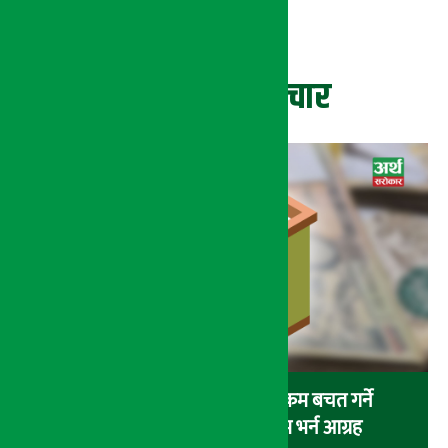
ताजा समाचार
सहकारीमा १ करोड भन्दा बढी रकम बचत गर्ने
बचतकर्तालाई स्वघोषणा फारम भर्न आग्रह