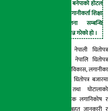
सहभागितामा बनेपाको होटल
उग्रचण्डिमा लगानीकर्ता शिक्षा
तथा सचेतना सम्बन्धि
कार्यक्रम सम्पन्न गरेको हो ।
उक्त कार्यक्रममा नेपाली धितोपत्र
बजारको पृष्ठभुमि, नेपालि धितोपत्र
बजारको प्राविधक विकास, लगानीका
आधारभुत पक्षहरु, धितोपत्र बजारमा
हुने धोकाधडी तथा घोटालाको
रोकथाम , सामुहिक लगानिकोष र
योजना सम्बन्धि बृहत जानकारी र