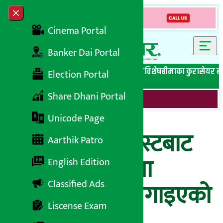
Skip to content
Close menu
Cinema Portal
Banker Dai Portal
सबै समाचार
बेथिति मुर्दाबाद
बैंकिङ विशेष
लघुवित्त विशेष
बीमाका कुरा
सेयर ब
Election Portal
Share Dhani Portal
Unicode Page
‘मुलुकलाई ग्रे लिस्टबाट
Aarthik Patro
हटाउन सुनचाँदीमा
English Edition
Classified Ads
विलासिता कर लगाइएको
Liscense Exam
हो’- अर्थमन्त्री