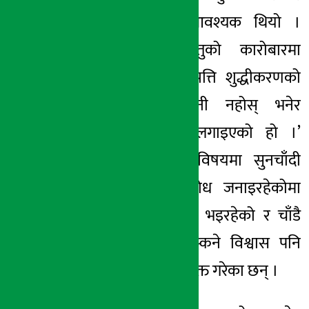
पारदर्शी बनाउन आवश्यक थियो ।
सुनलगायतका वस्तुको कारोबारमा
शुद्धता होस् र सम्पत्ति शुद्धीकरणको
रकम त्यहाँ लगानी नहोस् भनेर
विसासिता शुल्क लगाइएको हो ।’
विलासिता करका विषयमा सुनचाँदी
व्यवसायीहरुले विरोध जनाइरहेकोमा
उनीहरुसँग छलफल भइरहेको र चाँडै
सार्थक निष्कर्ष निस्कने विश्वास पनि
अर्थमन्त्री पौडेलले व्यक्त गरेका छन् ।