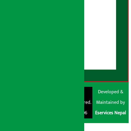
तथ्य जाँच नीति
भूलसुधार नीति
विज्ञापन नीति
AI नीति
हाम्रो बारेमा
युजर गाइडलाइन्स
डिस्क्लेमर नोट
RSS Feed
© Shubham Media
Artha Sarokar®
Developed &
Pvt. Ltd. All Rights
Trademark Registered.
Maintained by
Reserved 2026.
Regd. No. : 047796
Eservices Nepal