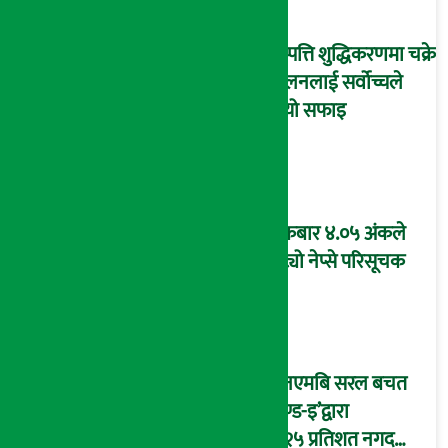
सम्पत्ति शुद्धिकरणमा चक्रे
मिलनलाई सर्वोच्चले
दियो सफाइ
शुक्रबार ४.०५ अंकले
घट्यो नेप्से परिसूचक
‘एनएमबि सरल बचत
फण्ड-इ’द्वारा
५.२५ प्रतिशत नगद