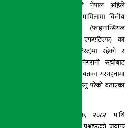
विष्णुप्रसाद पौडेलले नेपाल अहिले
१८ असार २०८२, बुध
सम्पत्ति शुद्धीकरण मामिलामा वित्तीय
कारबाही कार्यदल (फाइनान्सियल
एक्सन टाक्सफोर्स–एफएटिएफ) को
खैरो सूची (ग्रे लिस्ट)मा रहेको र
मुलुकलाई सघन निगरानी सूचीबाट
हटाउन सुनचाँदीलगायतका गरगहनामा
विलासिता कर लगाउनु परेको बताएका
छन् ।
विनियोजन विधेयक, २०८२ माथि
राष्ट्रियसभामा उठेका प्रश्नहरुको जवाफ