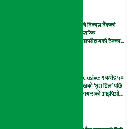
आइडी नम्बर २२७४
माष्टरमाइन्ड !
कृषि विकास बैंकको
आन्तरिक
लेखापरीक्षणको ठेक्का
प्रक्रिया पनि ‘विवाद’मा,
बदनियत बोकेर
कार्यविधि बनाएको
आरोप !
Exclusive: ९ करोड ५०
लाखको ‘घुस डिल’ पछि
रिलायन्सको आइपिओ
अनुमति दिएको
दाबीसहित अख्तियारमा
उजुरी !