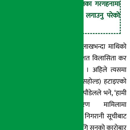
सुनचाँदीलगायतका गरगहनामा
विलासिता कर लगाउनु परेको
बताएका छन् ।
‘पहिले पनि रु १० लाखभन्दा माथिको
कारोबारमा दुई प्रतिशत विलासिता कर
लाग्दै आएको थियो । अहिले त्यसमा
लगाइएको सीमा (थ्रेसहोल्ड) हटाइएको
मात्र हो ।’, अर्थमन्त्री पौडेलले भने, ‘हामी
सम्पत्ति शुद्धीकरण मामिलामा
एफएटिएफको सघन निगरानी सूचीबाट
बाहिर निस्कनका लागि सुनको कारोबार