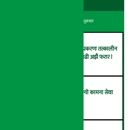
अर्थ सरोकार
२२ श्रावण २०८३, शुक्रबार
कर्णाली डेभलपमेन्ट बैंक घोटाला प्रकरणः तत्कालीन
सिइओसहित ३ जना पक्राउ, सय बढी अझै फरार !
२
लाभांश घोषणा गर्ने पहिलो बैंक बन्यो कामना सेवा
विकास बैंक, कति दिने भयो ?
३