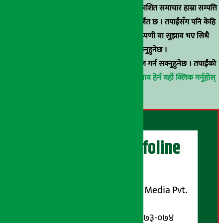
स्रोत खुलाइएका बाहेक अर्थ सरोकार डटकममा प्रकाशित समाचार हाम्रा सम्पत्ति
हुन् । कुनै पनि खालको पुन: प्रकाशन / प्रशारण बर्जित छ । तपाईंसँग पनि केहि
समाचार छन्, वा हाम्रा समाचारप्रति कुनै टिकाटिप्पणी वा सुझाव भए सिधै
९८५१००६६४८मा सम्पर्क गर्न सक्नुहुनेछ ।
वा
arthasarokarnews@gmail.com
मा ई-मेल गर्न सक्नुहुनेछ । तपाईंको
परिचय गोप्य राखिनेछ ।
अर्थ सरोकार समाचार प्रभाव हेर्न यहाँ क्लिक गर्नुहोस्
।
अर्थ सरोकार Infoline
सञ्चालक/ प्रकाशक
शुभम् मिडिया प्रालि (Shubham Media Pvt.
Ltd.)
सूचना विभाग दर्ता नम्बर : १३३-०७३-०७४