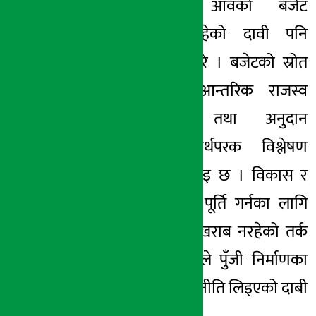
त्यस्तै, आगामी आवको बजेट
कार्यान्वयनयोग्य रहेको दावी पनि
अर्थमन्त्री पौडेलले गरे । बजेटको स्रोत
सुनिश्चितता गर्दा आन्तरिक राजस्व
व्यवस्था, ऋण तथा अनुदान
शीर्षकहरुको यथार्थपरक विश्लेषण
गरिएको उनको भनाइ छ । विकास र
समृद्धिको आकांक्षा पूर्ति गर्नका लागि
घाटा बजेट ल्याउनु खराब नरहेको तर्क
गर्दै अर्थमन्त्री पौडेलले पुँजी निर्माणका
क्षेत्रमा ऋण खर्च गर्ने नीति लिइएको दाबी