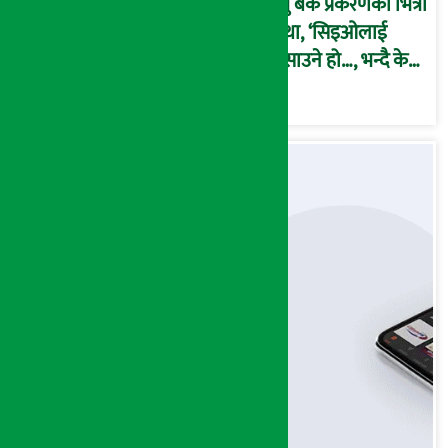
प्रभु बैंक प्रकरणको भित्री
कथा, ‘सिइओलाई
फसाउने हो…, भन्दै के
मात्र गरेनन् मणिरामले ?,
अन्तत: आफैँ जाकिए’