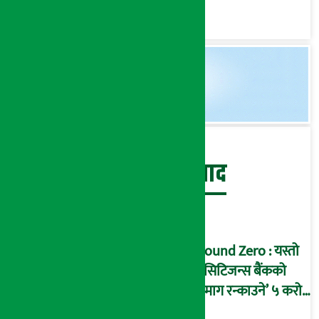
प्रतिफल घोषणा
बेथिति मुर्दाबाद
Ground Zero : यस्तो
छ सिटिजन्स बैंकको
‘दिमाग रन्काउने’ ५ करोड
घोटालाको नालीबेली,