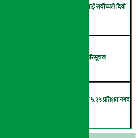
सम्पत्ति शुद्धिकरणमा चक्रे मिलनलाई सर्वोच्चले दियो
सफाइ
४
शुक्रबार ४.०५ अंकले घट्यो नेप्से परिसूचक
५
‘एनएमबि सरल बचत फण्ड-इ’द्वारा ५.२५ प्रतिशत नगद
प्रतिफल घोषणा
६