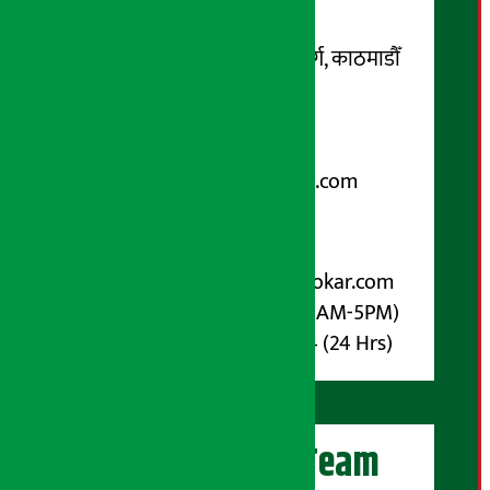
सम्पर्क ठेगाना:
कोटेश्वर-३२, बासुकी नगर मार्ग, काठमाडौँ
फोन नम्बर : ०१-५१९९१०८ /
९८५१००६६४८
Email:
arthasarokarnews@gmail.com
पोष्ट बक्स नम्बर : ४०७०
विज्ञापनका लागि:
Email :
info@arthasarokar.com
Phone : 9851017914 (10AM-5PM)
Whatsapp : 9851017914 (24 Hrs)
अर्थ सरोकार Team