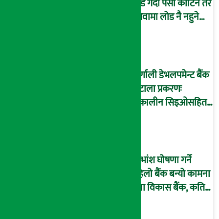
लोड गर्दा पैसा काटिने तर
इसेवामा लोड नै नहुने
समस्या, ग्राहक हैरान !
कर्णाली डेभलपमेन्ट बैंक
घोटाला प्रकरणः
तत्कालीन सिइओसहित
३ जना पक्राउ, सय बढी
अझै फरार !
लाभांश घोषणा गर्ने
पहिलो बैंक बन्यो कामना
सेवा विकास बैंक, कति
दिने भयो ?