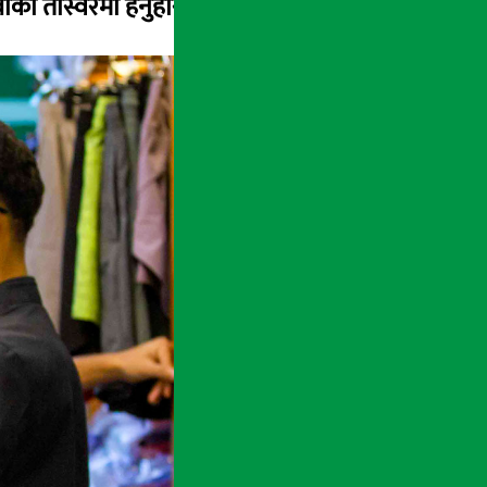
ाँकी तस्विरमा हेर्नुहोस्ः