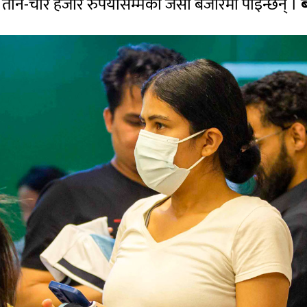
ि
तीन-चार
हजार रुपैयाँसम्मका जर्सी बजारमा पाइन्छन् ।
ब