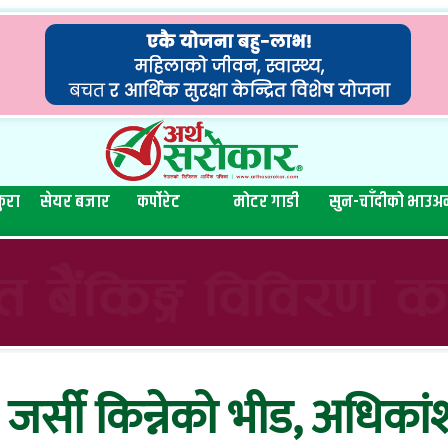
ुरा
सेयर बजार
कर्पोरेट
मोटर गाडी
सुन-चाँदीको भाउ
अन
जर्सी किन्नेको भीड, अधिकां