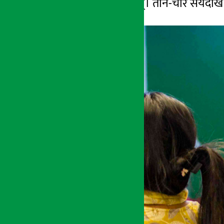
मूल्यका जर्सी पाइन्छन्।
तीन-चार
सयदेख