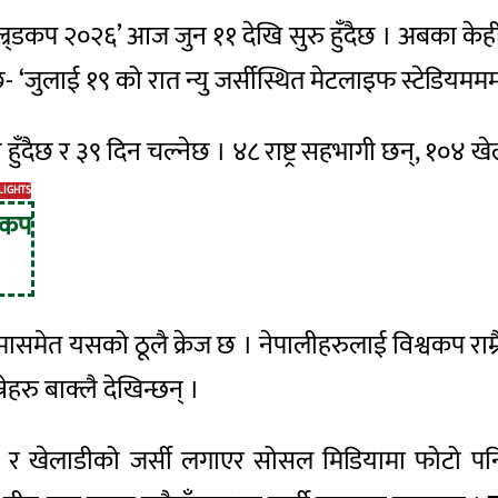
्र्डकप
२०२६’ आज जुन ११ देखि सुरु हुँदैछ । अबका केही
छ- ‘जुलाई १९ को रात न्यु
जर्सीस्थित
मेटलाइफ
स्टेडियमम
ैछ र ३९ दिन चल्नेछ । ४८ राष्ट्र सहभागी छन्, १०४ खेल
LIGHTS
डकप
।
मासमेत
यसको ठूलै क्रेज छ ।
नेपालीहरुलाई
विश्वकप रा
नेहरु
बाक्लै देखिन्छन् ।
 र खेलाडीको जर्सी लगाएर सोसल मिडियामा फोटो पनि 