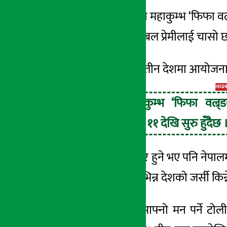
काठमाडौँ । फुटबलको महाकुम्भ ‘फिफा
वल
अर्थ सरोकार
बन्नेछन् । विश्वका फुटबल प्रेमीलाई चासो 
२८ जेष्ठ २०८३, बिही
यसपटकको विश्वकप तीन देशमा आयोजना हुँद
HIGH
फुटबलको महाकुम्भ ‘फिफा वल्र्
२०२६’ आज जुन ११ देखि सुरु हुँदैछ 
विश्वकप सात
समुद्रपार
हुने भए पनि
नेपाल
गर्छ ।
पसलहरुमा
विभिन्न देशको जर्सी
किन्
फुटबल समर्थकहरू आफ्नो मन पर्ने टोली