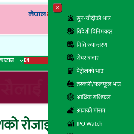
Close menu
सुन-चाँदीको भाउ
विदेशी विनिमयदर
मिति रुपान्तरण
सेयर बजार
्य खास
EN
रेडियो
Recent News
Trending News
Search
पेट्रोलको भाउ
तरकारी/फलफूल भाउ
आर्थिक राशिफल
आजको मौसम
शको रोजाइ ब्राजिल र
IPO Watch