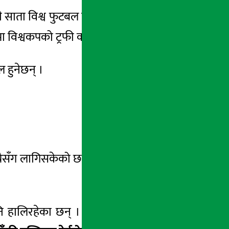
 साता विश्व फुटबल इतिहासकै सबैभन्दा रोमाञ्चक
मा
विश्वकपको ट्रफी कसले
उचाल्ला
?’
 हुनेछन् ।
म्रैसँग लागिसकेको छ । यसको
संकेत
बजारले पनि
हालिरहेका छन् । बजारमा विभिन्न क्वालिटी र