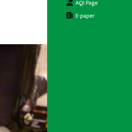
AQI Page
E-paper