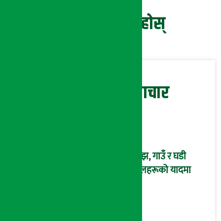
प्रतिक्रिया दिनुहोस्
सम्बन्धित समाचार
साँझ, गाउँ र घडी
फूलहरूको यादमा