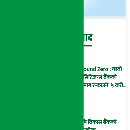
बेथिति मुर्दाबाद
Ground Zero : यस्तो
छ सिटिजन्स बैंकको
‘दिमाग रन्काउने’ ५ करोड
घोटालाको नालीबेली,
आइडी नम्बर २२७४
माष्टरमाइन्ड !
कृषि विकास बैंकको