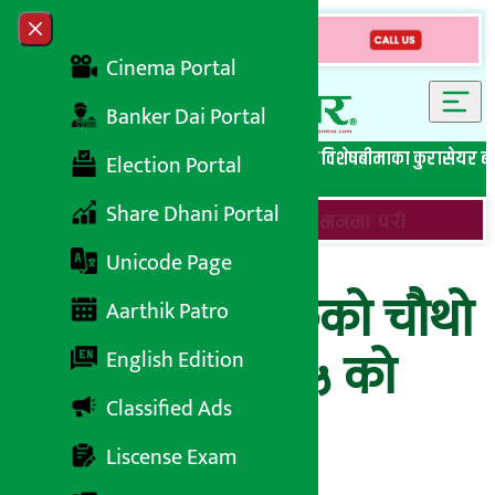
Skip to content
Close menu
Cinema Portal
Banker Dai Portal
सबै समाचार
बेथिति मुर्दाबाद
बैंकिङ विशेष
लघुवित्त विशेष
बीमाका कुरा
सेयर ब
Election Portal
Share Dhani Portal
Unicode Page
हाम्रो बिकास बैंकको चौथो
Aarthik Patro
त्रैमास २०७४/७५ को
English Edition
Classified Ads
वित्तीय विवरण
Liscense Exam