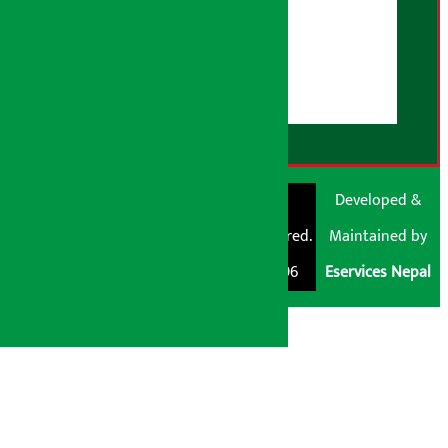
हाम्रो बारेमा
युजर गाइडलाइन्स
डिस्क्लेमर नोट
RSS Feed
© Shubham Media
Artha Sarokar®
Developed &
Pvt. Ltd. All Rights
Trademark Registered.
Maintained by
Reserved 2026.
Regd. No. : 047796
Eservices Nepal