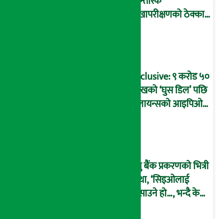
आन्तरिक
लेखापरीक्षणको ठेक्का
प्रक्रिया पनि ‘विवाद’मा,
बदनियत बोकेर
कार्यविधि बनाएको
आरोप !
Exclusive: ९ करोड ५०
लाखको ‘घुस डिल’ पछि
रिलायन्सको आइपिओ
अनुमति दिएको
दाबीसहित अख्तियारमा
उजुरी !
प्रभु बैंक प्रकरणको भित्री
कथा, ‘सिइओलाई
फसाउने हो…, भन्दै के
मात्र गरेनन् मणिरामले ?,