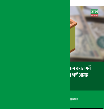
सहकारीमा १ करोड भन्दा बढी रकम बचत गर्ने
बचतकर्तालाई स्वघोषणा फारम भर्न आग्रह
अर्थ सरोकार
२० श्रावण २०८३, बुधबार