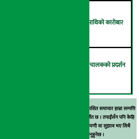
टुच्च बढ्यो नेप्से, ४ अर्ब ४० करोडमाथिको कारोबार
५
कमिसन घटाउन माग गर्दै इन्ड्राइभ चालकको प्रदर्शन
(तस्विरहरू)
६
स्रोत खुलाइएका बाहेक अर्थ सरोकार डटकममा प्रकाशित समाचार हाम्रा सम्पत्ति
हुन् । कुनै पनि खालको पुन: प्रकाशन / प्रशारण बर्जित छ । तपाईंसँग पनि केहि
समाचार छन्, वा हाम्रा समाचारप्रति कुनै टिकाटिप्पणी वा सुझाव भए सिधै
९८५१००६६४८मा सम्पर्क गर्न सक्नुहुनेछ ।