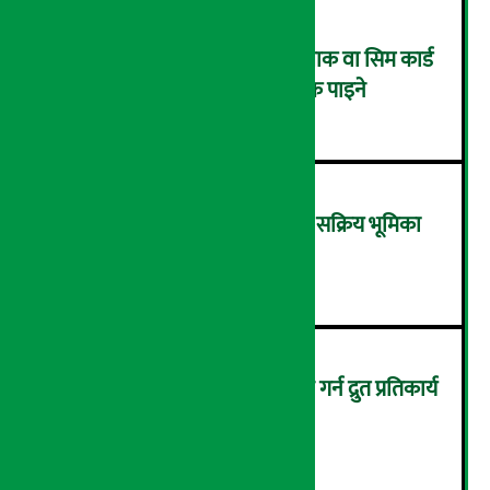
एनसेलले ल्यायो मनसुन अफर: प्याक वा सिम कार्ड
किन्दा २० प्रतिशतसम्म क्यासब्याक पाइने
२
‘आर्थिक रूपान्तरणमा राष्ट्र बैंकको सक्रिय भूमिका
आवश्यक छ’- अर्थमन्त्री वाग्ले
३
ग्यास वितरणका समस्या समाधान गर्न द्रुत प्रतिकार्य
टोली गठन
४