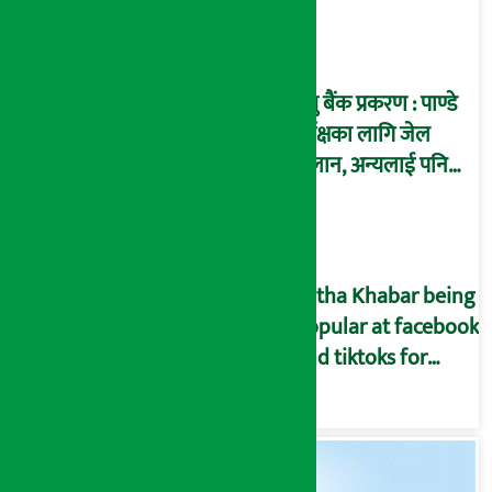
इतिहासले पुष्टि गर्छ’
प्रभु बैंक प्रकरण : पाण्डे
पूर्पक्षका लागि जेल
चलान, अन्यलाई पनि
पक्राउ गरी कारागार
पठाउन आदेश !
Artha Khabar being
popular at facebook
and tiktoks for
giving special
economic news
from across Nepal.