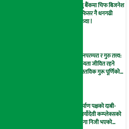
प्रभु बैंकमा चिफ बिजनेश
अफिसर नै धनगढी
सरुवा !
ज्ञानपरम्परा र गुरु तत्त्व:
सभ्यता जीवित रहने
वास्तविक गुरू पूर्णिको
आधार
निर्माण पक्षको दाबी-
‘छायाँदेवी कम्प्लेक्सको
जग्गा निजी भएको