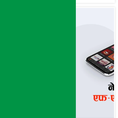
अन्तत: आफैँ जाकिए’