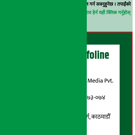
वा
arthasarokarnews@gmail.com
मा ई-मेल गर्न सक्नुहुनेछ । तपाईंको
परिचय गोप्य राखिनेछ ।
अर्थ सरोकार समाचार प्रभाव हेर्न यहाँ क्लिक गर्नुहोस्
।
अर्थ सरोकार Infoline
सञ्चालक/ प्रकाशक
शुभम् मिडिया प्रालि (Shubham Media Pvt.
Ltd.)
सूचना विभाग दर्ता नम्बर : १३३-०७३-०७४
सम्पर्क ठेगाना:
कोटेश्वर-३२, बासुकी नगर मार्ग, काठमाडौँ
फोन नम्बर : ०१-५१९९१०८ /
९८५१००६६४८