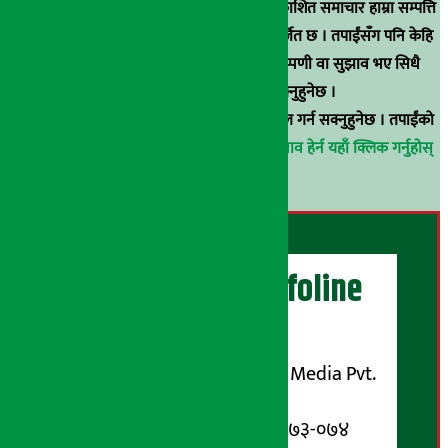
स्रोत खुलाइएका बाहेक अर्थ सरोकार डटकममा प्रकाशित समाचार हाम्रा सम्पत्ति
हुन् । कुनै पनि खालको पुन: प्रकाशन / प्रशारण बर्जित छ । तपाईंसँग पनि केहि
समाचार छन्, वा हाम्रा समाचारप्रति कुनै टिकाटिप्पणी वा सुझाव भए सिधै
९८५१००६६४८मा सम्पर्क गर्न सक्नुहुनेछ ।
वा
arthasarokarnews@gmail.com
मा ई-मेल गर्न सक्नुहुनेछ । तपाईंको
परिचय गोप्य राखिनेछ ।
अर्थ सरोकार समाचार प्रभाव हेर्न यहाँ क्लिक गर्नुहोस्
।
अर्थ सरोकार Infoline
सञ्चालक/ प्रकाशक
शुभम् मिडिया प्रालि (Shubham Media Pvt.
Ltd.)
सूचना विभाग दर्ता नम्बर : १३३-०७३-०७४