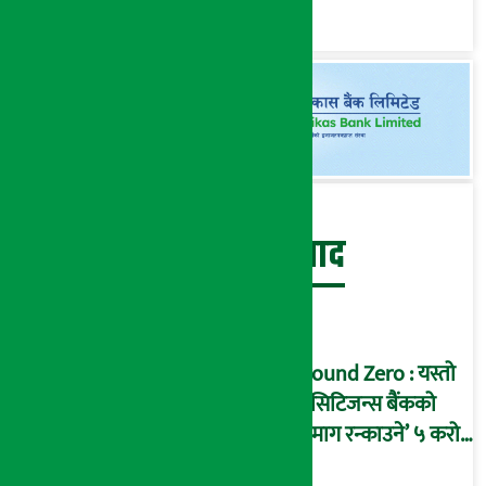
पक्राउ गरी कारागार
पठाउन आदेश !
बेथिति मुर्दाबाद
Ground Zero : यस्तो
छ सिटिजन्स बैंकको
‘दिमाग रन्काउने’ ५ करोड
घोटालाको नालीबेली,