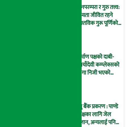
ज्ञानपरम्परा र गुरु तत्त्व:
सभ्यता जीवित रहने
वास्तविक गुरू पूर्णिको
आधार
निर्माण पक्षको दाबी-
‘छायाँदेवी कम्प्लेक्सको
जग्गा निजी भएको
इतिहासले पुष्टि गर्छ’
प्रभु बैंक प्रकरण : पाण्डे
पूर्पक्षका लागि जेल
चलान, अन्यलाई पनि