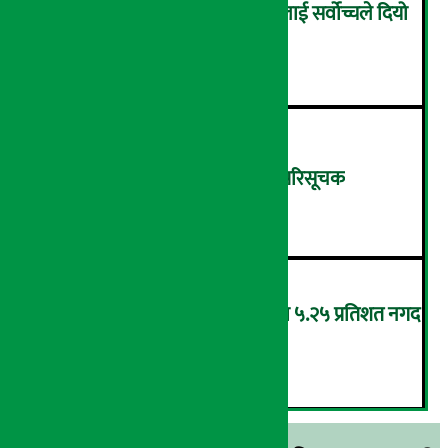
सम्पत्ति शुद्धिकरणमा चक्रे मिलनलाई सर्वोच्चले दियो
सफाइ
४
शुक्रबार ४.०५ अंकले घट्यो नेप्से परिसूचक
५
‘एनएमबि सरल बचत फण्ड-इ’द्वारा ५.२५ प्रतिशत नगद
प्रतिफल घोषणा
६