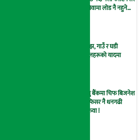
इसेवामा लोड नै नहुने
समस्या, ग्राहक हैरान !
साँझ, गाउँ र घडी
फूलहरूको यादमा
प्रभु बैंकमा चिफ बिजनेश
अफिसर नै धनगढी
सरुवा !