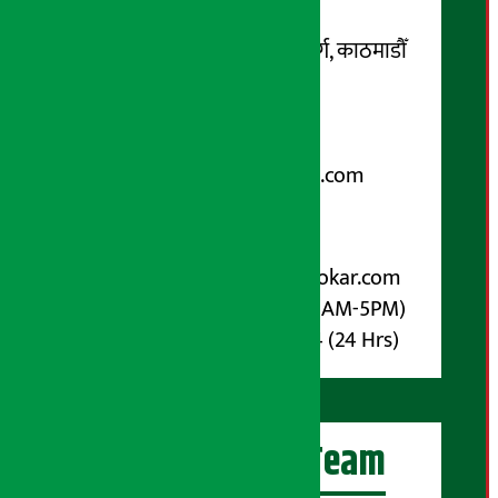
सम्पर्क ठेगाना:
कोटेश्वर-३२, बासुकी नगर मार्ग, काठमाडौँ
फोन नम्बर : ०१-५१९९१०८ /
९८५१००६६४८
Email:
arthasarokarnews@gmail.com
पोष्ट बक्स नम्बर : ४०७०
विज्ञापनका लागि:
Email :
info@arthasarokar.com
Phone : 9851017914 (10AM-5PM)
Whatsapp : 9851017914 (24 Hrs)
अर्थ सरोकार Team