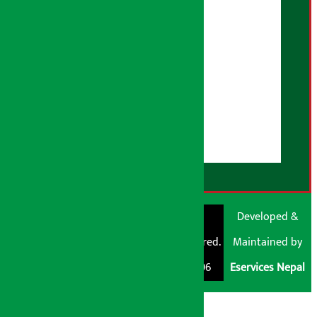
भूलसुधार नीति
विज्ञापन नीति
AI नीति
हाम्रो बारेमा
युजर गाइडलाइन्स
डिस्क्लेमर नोट
RSS Feed
© Shubham Media
Artha Sarokar®
Developed &
Pvt. Ltd. All Rights
Trademark Registered.
Maintained by
Reserved 2026.
Regd. No. : 047796
Eservices Nepal