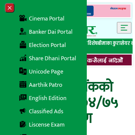
Skip to content
Close menu
Cinema Portal
Banker Dai Portal
सबै समाचार
बेथिति मुर्दाबाद
बैंकिङ विशेष
लघुवित्त विशेष
बीमाका कुरा
सेयर ब
Election Portal
Share Dhani Portal
Unicode Page
कैलाश बिकास बैंकको
Aarthik Patro
चौथो त्रैमास २०७४/७५
English Edition
Classified Ads
को वित्तीय विवरण
Liscense Exam