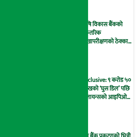
आइडी नम्बर २२७४
माष्टरमाइन्ड !
कृषि विकास बैंकको
आन्तरिक
लेखापरीक्षणको ठेक्का
प्रक्रिया पनि ‘विवाद’मा,
बदनियत बोकेर
कार्यविधि बनाएको
आरोप !
Exclusive: ९ करोड ५०
लाखको ‘घुस डिल’ पछि
रिलायन्सको आइपिओ
अनुमति दिएको
दाबीसहित अख्तियारमा
उजुरी !
प्रभु बैंक प्रकरणको भित्री