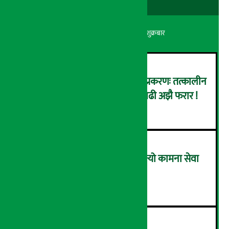
अर्थ सरोकार
२२ श्रावण २०८३, शुक्रबार
कर्णाली डेभलपमेन्ट बैंक घोटाला प्रकरणः तत्कालीन
सिइओसहित ३ जना पक्राउ, सय बढी अझै फरार !
२
लाभांश घोषणा गर्ने पहिलो बैंक बन्यो कामना सेवा
विकास बैंक, कति दिने भयो ?
३