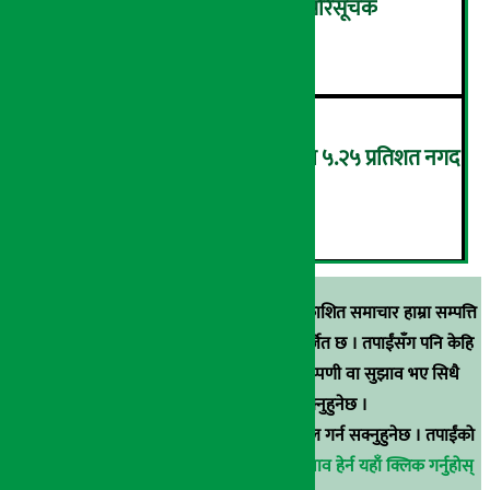
शुक्रबार ४.०५ अंकले घट्यो नेप्से परिसूचक
५
‘एनएमबि सरल बचत फण्ड-इ’द्वारा ५.२५ प्रतिशत नगद
प्रतिफल घोषणा
६
स्रोत खुलाइएका बाहेक अर्थ सरोकार डटकममा प्रकाशित समाचार हाम्रा सम्पत्ति
हुन् । कुनै पनि खालको पुन: प्रकाशन / प्रशारण बर्जित छ । तपाईंसँग पनि केहि
समाचार छन्, वा हाम्रा समाचारप्रति कुनै टिकाटिप्पणी वा सुझाव भए सिधै
९८५१००६६४८मा सम्पर्क गर्न सक्नुहुनेछ ।
वा
arthasarokarnews@gmail.com
मा ई-मेल गर्न सक्नुहुनेछ । तपाईंको
परिचय गोप्य राखिनेछ ।
अर्थ सरोकार समाचार प्रभाव हेर्न यहाँ क्लिक गर्नुहोस्