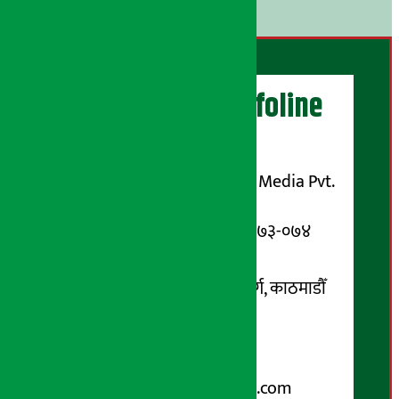
।
अर्थ सरोकार Infoline
सञ्चालक/ प्रकाशक
शुभम् मिडिया प्रालि (Shubham Media Pvt.
Ltd.)
सूचना विभाग दर्ता नम्बर : १३३-०७३-०७४
सम्पर्क ठेगाना:
कोटेश्वर-३२, बासुकी नगर मार्ग, काठमाडौँ
फोन नम्बर : ०१-५१९९१०८ /
९८५१००६६४८
Email:
arthasarokarnews@gmail.com