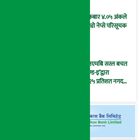
शुक्रबार ४.०५ अंकले
घट्यो नेप्से परिसूचक
‘एनएमबि सरल बचत
फण्ड-इ’द्वारा
५.२५ प्रतिशत नगद
प्रतिफल घोषणा