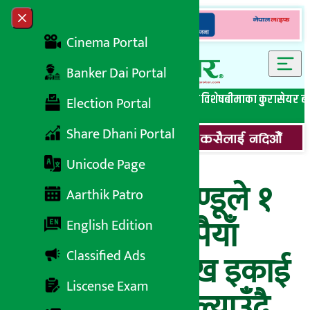
Skip to content
Close menu
Cinema Portal
Banker Dai Portal
सबै समाचार
बेथिति मुर्दाबाद
बैंकिङ विशेष
लघुवित्त विशेष
बीमाका कुरा
सेयर ब
Election Portal
Share Dhani Portal
Unicode Page
बैंक अफ काठमाण्डूले १
Aarthik Patro
अर्ब ६० करोड रुपैयाँ
English Edition
Classified Ads
बराबरको १६ लाख इकाई
Liscense Exam
ऋणपत्र बिक्रीमा ल्याउँदै,