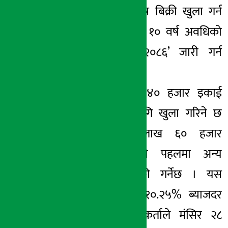
लाख इकाई ऋणपत्र बिक्री खुला गर्न
लागेको हो ।बैंकले १० वर्ष अवधिको
‘बीओके डिबेन्चर–२०८६’ जारी गर्न
लागेको हो ।
जसमध्ये ६ लाख ४० हजार इकाई
सर्वसाधारणका लागि खुला गरिने छ
भने बाँकी ९ लाख ६० हजार
इकाईबैंकले आफ्नै पहलमा अन्य
संघसंस्थालाई बिक्री गर्नेछ । यस
ऋणपत्रमा वार्षिक १०.२५% ब्याजदर
पाइनेछ । लगानीकर्ताले मंसिर २८