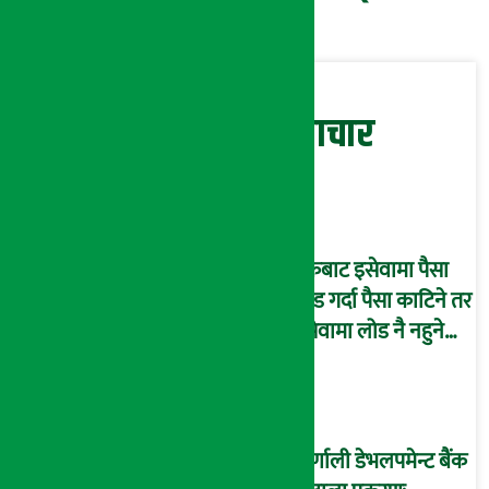
सम्बन्धित समाचार
बैंकबाट इसेवामा पैसा
लोड गर्दा पैसा काटिने तर
इसेवामा लोड नै नहुने
समस्या, ग्राहक हैरान !
कर्णाली डेभलपमेन्ट बैंक