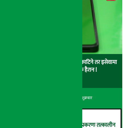
बैंकबाट इसेवामा पैसा लोड गर्दा पैसा काटिने तर इसेवामा
लोड नै नहुने समस्या, ग्राहक हैरान !
अर्थ सरोकार
२२ श्रावण २०८३, शुक्रबार
कर्णाली डेभलपमेन्ट बैंक घोटाला प्रकरणः तत्कालीन