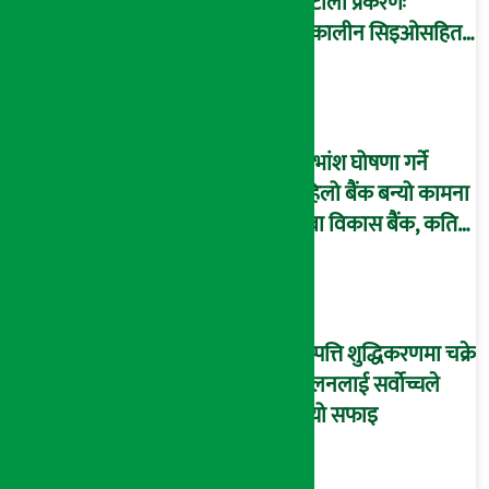
घोटाला प्रकरणः
तत्कालीन सिइओसहित
३ जना पक्राउ, सय बढी
अझै फरार !
लाभांश घोषणा गर्ने
पहिलो बैंक बन्यो कामना
सेवा विकास बैंक, कति
दिने भयो ?
सम्पत्ति शुद्धिकरणमा चक्रे
मिलनलाई सर्वोच्चले
दियो सफाइ