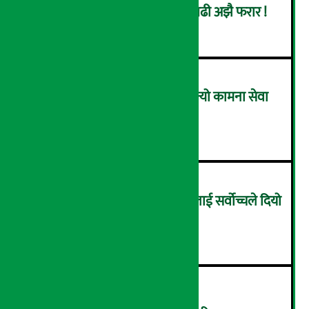
सिइओसहित ३ जना पक्राउ, सय बढी अझै फरार !
२
लाभांश घोषणा गर्ने पहिलो बैंक बन्यो कामना सेवा
विकास बैंक, कति दिने भयो ?
३
सम्पत्ति शुद्धिकरणमा चक्रे मिलनलाई सर्वोच्चले दियो
सफाइ
४