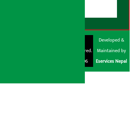
RSS Feed
© Shubham Media
Artha Sarokar®
Developed &
Pvt. Ltd. All Rights
Trademark Registered.
Maintained by
Reserved 2026.
Regd. No. : 047796
Eservices Nepal