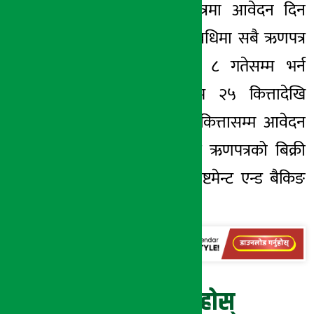
गतेसम्म सो ऋणपत्रमा आवेदन दिन
सक्नेछन् । उक्त अवधिमा सबै ऋणपत्र
बिक्री नभएमा पुष ८ गतेसम्म भर्न
पाइनेछ । न्यूनतम २५ कित्तादेखि
अधिकतम ३ लाख कित्तासम्म आवेदन
दिन पाइनेछ । यस ऋणपत्रको बिक्री
प्रबन्धक नबिल इन्भेष्टमेन्ट एन्ड बैकिङ
लिमिटेड हो ।
प्रतिक्रिया दिनुहोस्