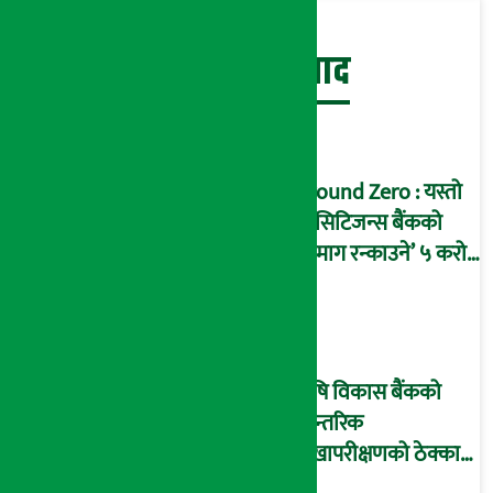
बेथिति मुर्दाबाद
Ground Zero : यस्तो
छ सिटिजन्स बैंकको
‘दिमाग रन्काउने’ ५ करोड
घोटालाको नालीबेली,
आइडी नम्बर २२७४
माष्टरमाइन्ड !
कृषि विकास बैंकको
आन्तरिक
लेखापरीक्षणको ठेक्का
प्रक्रिया पनि ‘विवाद’मा,