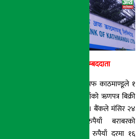
अर्थ सरोकार
१७ मंसिर २०७७, बुध
अर्थ सरोकार सम्बददाता
काठमाडौं । बैंक अफ काठमाण्डूले १
अर्ब ६० करोड रुपैयाँको ऋणपत्र बिक्री
खुला गर्ने भएको छ । बैंकले मंसिर २४
गतेदेखि उक्त रुपैयाँ बराबरको
प्रतिइकाई १ हजार रुपैयाँ दरमा १६