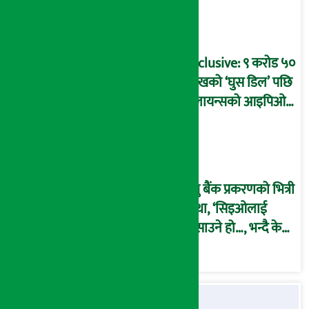
बदनियत बोकेर
कार्यविधि बनाएको
आरोप !
Exclusive: ९ करोड ५०
लाखको ‘घुस डिल’ पछि
रिलायन्सको आइपिओ
अनुमति दिएको
दाबीसहित अख्तियारमा
उजुरी !
प्रभु बैंक प्रकरणको भित्री
कथा, ‘सिइओलाई
फसाउने हो…, भन्दै के
मात्र गरेनन् मणिरामले ?,
अन्तत: आफैँ जाकिए’