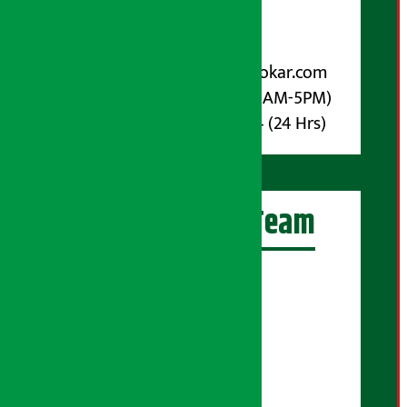
पोष्ट बक्स नम्बर : ४०७०
विज्ञापनका लागि:
Email :
info@arthasarokar.com
Phone : 9851017914 (10AM-5PM)
Whatsapp : 9851017914 (24 Hrs)
अर्थ सरोकार Team
प्रधान सम्पादक:
सुरज प्याकुरेल
कार्यकारी सम्पादक:
सुदर्शन श्रेष्ठ
बरिष्ठ सम्बाददाता: