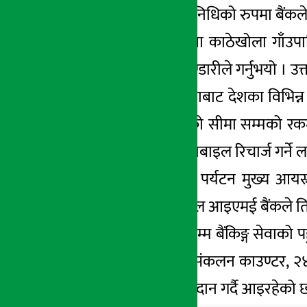
सेवाको संस्थागत प्रतिनिधिको रुपमा बैंकले
यसैगरी बाग्लुङ्ग जिल्ला काठेखोला गाँउ
अध्यक्ष युवराज राजभण्डारीले गर्नुभयो । उ
शाखारहित बैंकिङ्ग सेवाबाट देशका विभिन्न ग
खाता खोल्ने, तोकिएको सीमा सम्मको रकम ज
महसुल भुक्तानी गर्ने, मोबाइल रिचार्ज गर्
कृषि, रेमिट्यान्स तथा पर्यटन मुख्य आयस्र
हटाउनको लागि ग्लोबल आइएमई बैंकले ति स्
बैंकले सबै क्षेत्र र वर्गसम्म बैंकिङ्ग स
काउण्टर तथा राजश्व संकलन काउण्टर, २४१ श
ग्राहकहरु माझ सेवा प्रदान गर्दै आइरहेको 