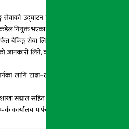
ग सेवाको उद्घाटन बाग्लुङ्ग चेम्बर अफ कमर्सका
 कंडेल नियुक्त भएका छन् ।
ार्फत बैंकिङ्ग सेवा लिन सक्नेछन् । यसबाट निक्षेप
 जानकारी लिने, कर्जाको व्याज भुक्तानी गर्नेको
र्नका लागि टाढा–टाढासम्म पुग्नुपर्ने बाध्यतालाई
ो २६४ शाखा सञ्जाल सहित २३९ एटिएम, ४७ एक्सटेन्सन
रसम्पर्क कार्यालय मार्फत आफ्ना २१ लाखभन्दा बढि