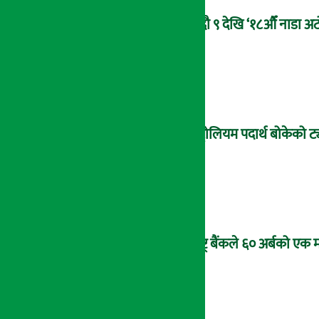
भदौ ९ देखि ‘१८औँ नाडा अटो
पेट्रोलियम पदार्थ बोकेको ट्
राष्ट्र बैंकले ६० अर्बको एक 