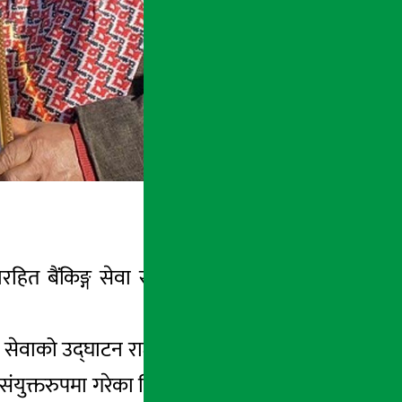
रहित बैंकिङ्ग सेवा सञ्चालनमा ल्याएको छ । यी
्ग सेवाको उद्घाटन राजापुर नगरपलिका वडा नं। ४
 संयुक्तरुपमा गरेका थिए । उक्त शाखारहित बैंकिङ्ग