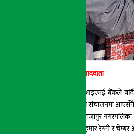
अर्थ सरोकार सम्बाददाता
काठमाडौं । ग्लोबल आइएमई बैंकले बर्दि
शाखारहित बैंकिङ्ग सेवा संचालनमा आएसँगै 
बैंकले बर्दिया जिल्ला राजापुर नगरपलिका
का वडा अध्यक्ष रमन कुमार रेग्मी र चेम्बर 