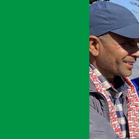
अर्थ सरोकार
६ पुष २०७७, सोम