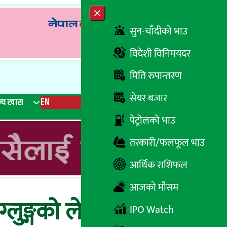
Close menu
सुन-चाँदीको भाउ
विदेशी विनिमयदर
मिति रुपान्तरण
सेयर बजार
्य खास
EN
रेडियो
Recent News
Trending News
Search
पेट्रोलको भाउ
तरकारी/फलफूल भाउ
आर्थिक राशिफल
आजको मौसम
ग्लुङ्गको लेखनीमा
IPO Watch