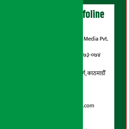
अर्थ सरोकार Infoline
सञ्चालक/ प्रकाशक
शुभम् मिडिया प्रालि (Shubham Media Pvt.
Ltd.)
सूचना विभाग दर्ता नम्बर : १३३-०७३-०७४
सम्पर्क ठेगाना:
कोटेश्वर-३२, बासुकी नगर मार्ग, काठमाडौँ
फोन नम्बर : ०१-५१९९१०८ /
९८५१००६६४८
Email:
arthasarokarnews@gmail.com
पोष्ट बक्स नम्बर : ४०७०
विज्ञापनका लागि: