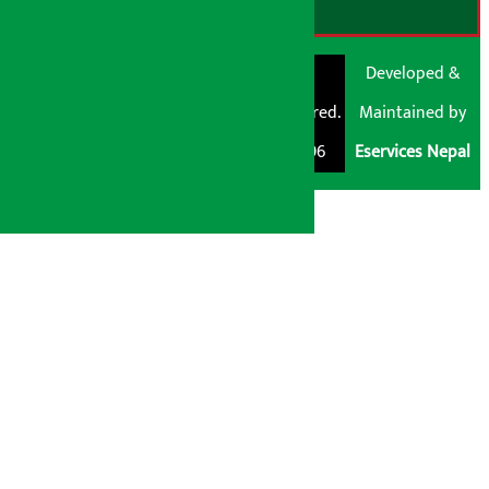
© Shubham Media
Artha Sarokar®
Developed &
Pvt. Ltd. All Rights
Trademark Registered.
Maintained by
Reserved 2026.
Regd. No. : 047796
Eservices Nepal