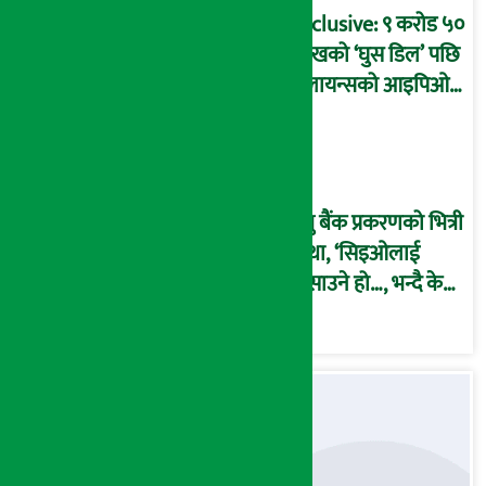
आरोप !
Exclusive: ९ करोड ५०
लाखको ‘घुस डिल’ पछि
रिलायन्सको आइपिओ
अनुमति दिएको
दाबीसहित अख्तियारमा
उजुरी !
प्रभु बैंक प्रकरणको भित्री
कथा, ‘सिइओलाई
फसाउने हो…, भन्दै के
मात्र गरेनन् मणिरामले ?,
अन्तत: आफैँ जाकिए’