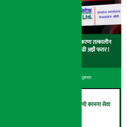
कर्णाली डेभलपमेन्ट बैंक घोटाला प्रकरणः तत्कालीन
सिइओसहित ३ जना पक्राउ, सय बढी अझै फरार !
अर्थ सरोकार
२२ श्रावण २०८३, शुक्रबार
लाभांश घोषणा गर्ने पहिलो बैंक बन्यो कामना सेवा
विकास बैंक, कति दिने भयो ?
२