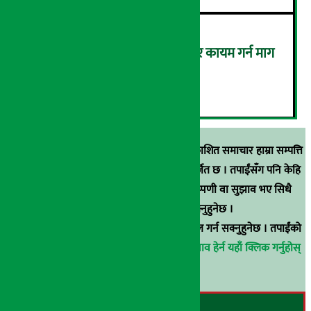
राइडरको प्रदर्शनः न्यायपूर्ण भाडादर कायम गर्न माग
(तस्वीरहरु)
६
स्रोत खुलाइएका बाहेक अर्थ सरोकार डटकममा प्रकाशित समाचार हाम्रा सम्पत्ति
हुन् । कुनै पनि खालको पुन: प्रकाशन / प्रशारण बर्जित छ । तपाईंसँग पनि केहि
समाचार छन्, वा हाम्रा समाचारप्रति कुनै टिकाटिप्पणी वा सुझाव भए सिधै
९८५१००६६४८मा सम्पर्क गर्न सक्नुहुनेछ ।
वा
arthasarokarnews@gmail.com
मा ई-मेल गर्न सक्नुहुनेछ । तपाईंको
परिचय गोप्य राखिनेछ ।
अर्थ सरोकार समाचार प्रभाव हेर्न यहाँ क्लिक गर्नुहोस्
।