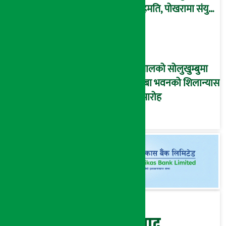
सहमति, पोखरामा संयुक्त
निर्देशक समिति र
कार्यदलको बैठक सम्पन्न
नेपालको सोलुखुम्बुमा
गुम्बा भवनको शिलान्यास
समारोह
बेथिति मुर्दाबाद