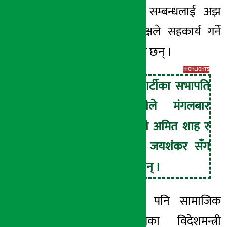
नेपालबीचको विशेष सम्बन्धलाई अझ
सुदृढ बनाउन दुवै पक्षले सहकार्य गर्ने
प्रतिबद्धता व्यक्त गरेका छन् ।
HIGHLIGHTS
राष्ट्रिय स्वतन्त्र पार्टीका सभापति
रवि लामिछानेले मंगलबार
भारतका गृहमन्त्री अमित शाह र
विदेशमन्त्री एस जयशंकर सँग
भेटवार्ता गरेका छन् ।
भेटपछि लामिछानेले पनि सामाजिक
सञ्जालमार्फत भारतका विदेशमन्त्री