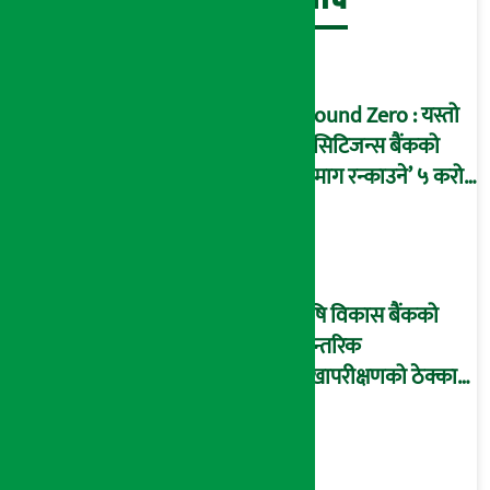
Ground Zero : यस्तो
छ सिटिजन्स बैंकको
‘दिमाग रन्काउने’ ५ करोड
घोटालाको नालीबेली,
आइडी नम्बर २२७४
माष्टरमाइन्ड !
कृषि विकास बैंकको
आन्तरिक
लेखापरीक्षणको ठेक्का
प्रक्रिया पनि ‘विवाद’मा,
बदनियत बोकेर
कार्यविधि बनाएको