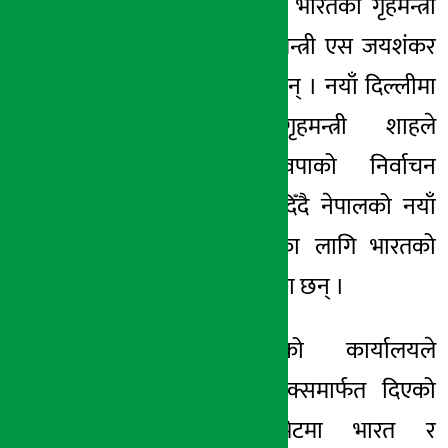
लामिछानेले मंगलबार भारतका गृहमन्त्री
अमित शाह र विदेशमन्त्री एस जयशंकर
सँग भेटवार्ता गरेका छन् । नयाँ दिल्लीमा
भएको भेटमा गृहमन्त्री शाहले
लामिछानेलाई रास्वपाको निर्वाचन
सफलताप्रति बधाई दिँदै नेपालको नयाँ
सरकारको सफलताका लागि भारतको
शुभकामना व्यक्त गरेका छन् ।
भारतीय गृहमन्त्रीको कार्यालयले
सामाजिक सञ्जाल एक्समार्फत दिएको
जानकारीअनुसार भेटमा भारत र