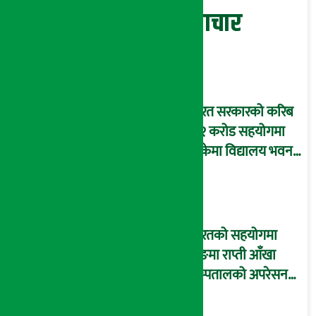
सम्बन्धित समाचार
भारत सरकारको करिब
३.२ करोड सहयोगमा
बाँकेमा विद्यालय भवन
निर्माण सुरु
भारतको सहयोगमा
दाङमा राप्ती आँखा
अस्पतालको अपरेसन
थिएटर भवन उद्घाटन