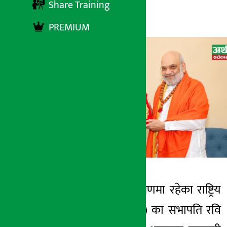
Share Training
अर्थ सरोकार
२० जेष्ठ २०८३, बुधबार ०८:३७
PREMIUM
काठमाडौँ । भारत भ्रमणमा रहेका राष्ट्रिय
अर्थ सरोकार
स्वतन्त्र पार्टी (रास्वपा) का सभापति रवि
२० जेष्ठ २०८३, बुध