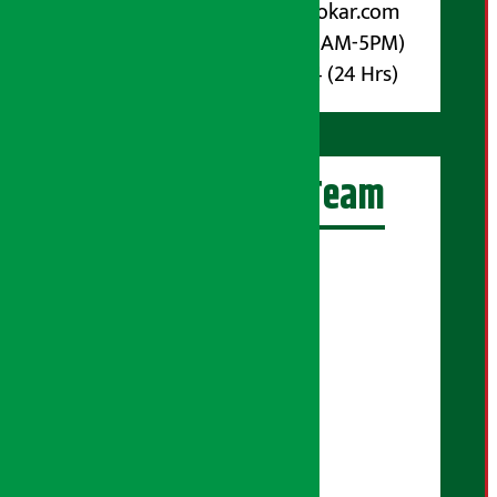
Email :
info@arthasarokar.com
Phone : 9851017914 (10AM-5PM)
Whatsapp : 9851017914 (24 Hrs)
अर्थ सरोकार Team
प्रधान सम्पादक:
सुरज प्याकुरेल
कार्यकारी सम्पादक:
सुदर्शन श्रेष्ठ
बरिष्ठ सम्बाददाता:
सुप्रिया आचार्य
मंजिला पाण्डे