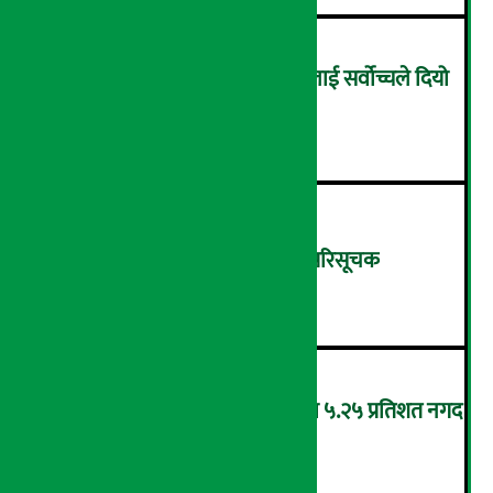
सम्पत्ति शुद्धिकरणमा चक्रे मिलनलाई सर्वोच्चले दियो
सफाइ
३
शुक्रबार ४.०५ अंकले घट्यो नेप्से परिसूचक
४
‘एनएमबि सरल बचत फण्ड-इ’द्वारा ५.२५ प्रतिशत नगद
प्रतिफल घोषणा
५