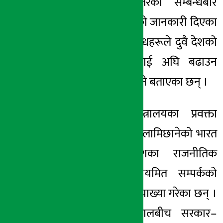
साझेदारी र जनस्तरको सम्बन्धबारे
केन्द्रित छलफल भएको जानकारी दिएका
छन् । उनले यी सम्बन्धहरूले दुवै देशको
विकास र समृद्धिलाई अघि बढाउन
महत्वपूर्ण भूमिका खेल्ने बताएका छन् ।
भारतीय विदेश मन्त्रालयका प्रवक्ता
रणधीर जायसवालले लामिछानेको भारत
भ्रमणलाई दुई देशका राजनीतिक
दलहरूबीच हुने नियमित सम्पर्कको
निरन्तरताका रूपमा व्याख्या गरेका छन् ।
उनले भारत र नेपालबीच सरकार–