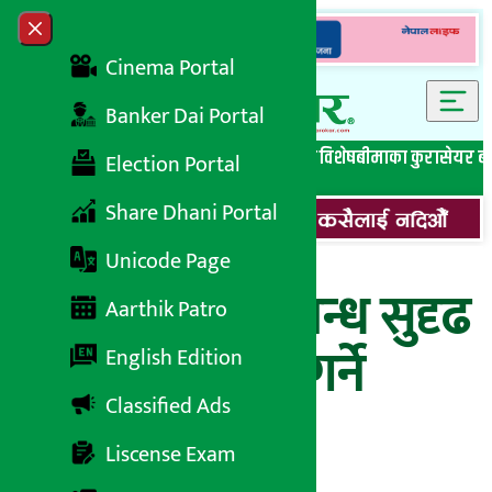
Skip to content
Close menu
Cinema Portal
Banker Dai Portal
सबै समाचार
बेथिति मुर्दाबाद
बैंकिङ विशेष
लघुवित्त विशेष
बीमाका कुरा
सेयर ब
Election Portal
Share Dhani Portal
Unicode Page
भारत-नेपाल सम्बन्ध सुदृढ
Aarthik Patro
बनाउन सहकार्य गर्ने
English Edition
Classified Ads
सहमति
Liscense Exam