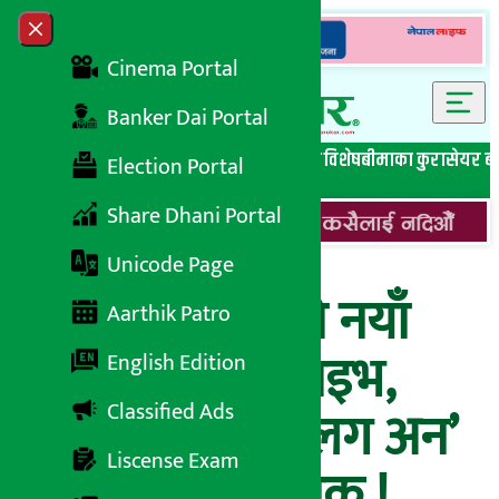
Skip to content
Close menu
Cinema Portal
Banker Dai Portal
सबै समाचार
बेथिति मुर्दाबाद
बैंकिङ विशेष
लघुवित्त विशेष
बीमाका कुरा
सेयर ब
Election Portal
Share Dhani Portal
Unicode Page
सिटिजन्स बैंकको नयाँ
Aarthik Patro
वेवसाइट भयो लाइभ,
English Edition
Classified Ads
डेपुटी सीइओले ‘लग अन’
Liscense Exam
गरेर गरे सार्वजनिक !