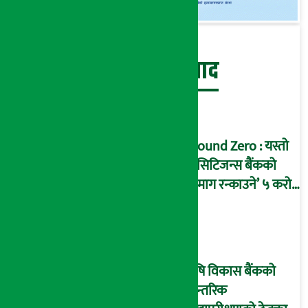
बेथिति मुर्दाबाद
Ground Zero : यस्तो
छ सिटिजन्स बैंकको
‘दिमाग रन्काउने’ ५ करोड
घोटालाको नालीबेली,
आइडी नम्बर २२७४
माष्टरमाइन्ड !
कृषि विकास बैंकको
आन्तरिक