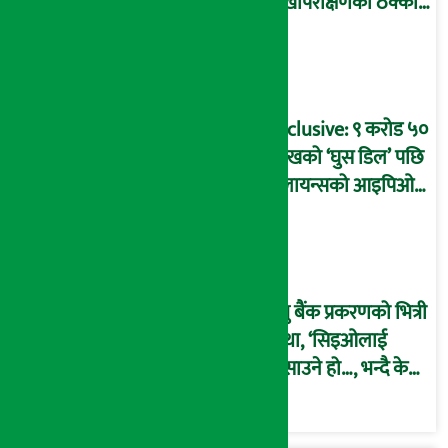
लेखापरीक्षणको ठेक्का
प्रक्रिया पनि ‘विवाद’मा,
बदनियत बोकेर
कार्यविधि बनाएको
आरोप !
Exclusive: ९ करोड ५०
लाखको ‘घुस डिल’ पछि
रिलायन्सको आइपिओ
अनुमति दिएको
दाबीसहित अख्तियारमा
उजुरी !
प्रभु बैंक प्रकरणको भित्री
कथा, ‘सिइओलाई
फसाउने हो…, भन्दै के
मात्र गरेनन् मणिरामले ?,
अन्तत: आफैँ जाकिए’