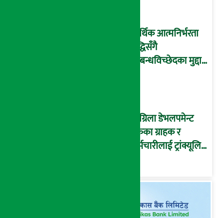
आन्तरिक ऋण उठाइँदै !
आर्थिक आत्मनिर्भरता
वृद्धिसँगै
सम्बन्धविच्छेदका मुद्दा
पनि बढे
सांग्रिला डेभलपमेन्ट
बैंकका ग्राहक र
कर्मचारीलाई ट्रांक्यूलिटि
स्पामा छुट