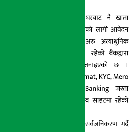
बताइएको छ।
उक्त वेवसाइटबाट घरबाट नै खाता
खोल्न मिल्ने , कर्जाको लागी आवेदन
दिन मिल्ने तथा अरु अत्याधुनिक
सुविधाहरु उपलब्ध रहेको बैंकद्वारा
जारी विज्ञप्तिमा जनाइएको छ ।
Online ASBA, Demat, KYC, Mero
Share, Smart Banking जस्ता
आकर्षणहरु उक्त वेव साइटमा रहेको
बताइएको छ ।
उक्त वेव साइटको सर्वजनिकरण गर्दै