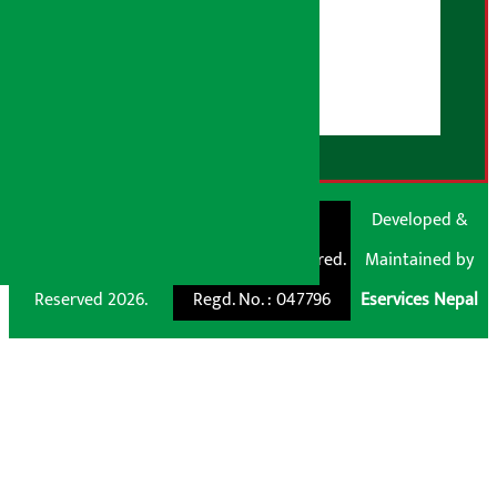
हाम्रो बारेमा
युजर गाइडलाइन्स
डिस्क्लेमर नोट
RSS Feed
© Shubham Media
Artha Sarokar®
Developed &
Pvt. Ltd. All Rights
Trademark Registered.
Maintained by
Reserved 2026.
Regd. No. : 047796
Eservices Nepal