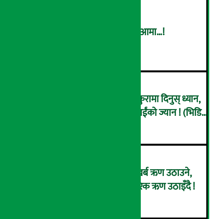
धागोबाट सृजना, आत्मनिर्भर बन्दै आमा…!
२
नयाँ गाडी किन्नेहरु होसियार ! यी कुरामा दिनुस् ध्यान,
नत्र ख्याल ख्यालमै जानसक्छ तपाईंको ज्यान ! (भिडियो
३
ब्रिफिङ)
चालु आर्थिक वर्षमा सरकारले ४ खर्ब ऋण उठाउने,
पहिलो ३ महिनामै एक खर्ब आन्तरिक ऋण उठाइँदै !
४