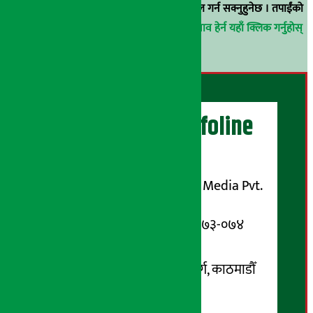
वा
arthasarokarnews@gmail.com
मा ई-मेल गर्न सक्नुहुनेछ । तपाईंको
परिचय गोप्य राखिनेछ ।
अर्थ सरोकार समाचार प्रभाव हेर्न यहाँ क्लिक गर्नुहोस्
।
अर्थ सरोकार Infoline
सञ्चालक/ प्रकाशक
शुभम् मिडिया प्रालि (Shubham Media Pvt.
Ltd.)
सूचना विभाग दर्ता नम्बर : १३३-०७३-०७४
सम्पर्क ठेगाना:
कोटेश्वर-३२, बासुकी नगर मार्ग, काठमाडौँ
फोन नम्बर : ०१-५१९९१०८ /
९८५१००६६४८