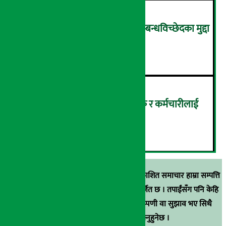
आर्थिक आत्मनिर्भरता वृद्धिसँगै सम्बन्धविच्छेदका मुद्दा
पनि बढे
५
सांग्रिला डेभलपमेन्ट बैंकका ग्राहक र कर्मचारीलाई
ट्रांक्यूलिटि स्पामा छुट
६
स्रोत खुलाइएका बाहेक अर्थ सरोकार डटकममा प्रकाशित समाचार हाम्रा सम्पत्ति
हुन् । कुनै पनि खालको पुन: प्रकाशन / प्रशारण बर्जित छ । तपाईंसँग पनि केहि
समाचार छन्, वा हाम्रा समाचारप्रति कुनै टिकाटिप्पणी वा सुझाव भए सिधै
९८५१००६६४८मा सम्पर्क गर्न सक्नुहुनेछ ।