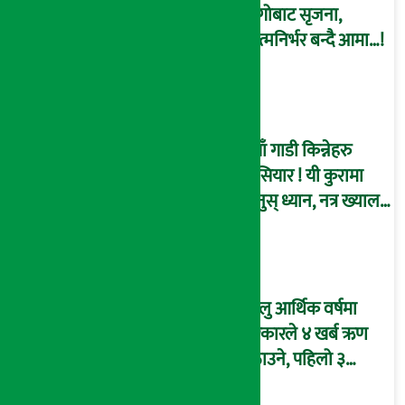
धागोबाट सृजना,
आत्मनिर्भर बन्दै आमा…!
नयाँ गाडी किन्नेहरु
होसियार ! यी कुरामा
दिनुस् ध्यान, नत्र ख्याल
ख्यालमै जानसक्छ
तपाईंको ज्यान ! (भिडियो
ब्रिफिङ)
चालु आर्थिक वर्षमा
सरकारले ४ खर्ब ऋण
उठाउने, पहिलो ३
महिनामै एक खर्ब