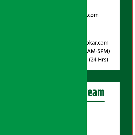
Email:
arthasarokarnews@gmail.com
पोष्ट बक्स नम्बर : ४०७०
विज्ञापनका लागि:
Email :
info@arthasarokar.com
Phone : 9851017914 (10AM-5PM)
Whatsapp : 9851017914 (24 Hrs)
अर्थ सरोकार Team
प्रधान सम्पादक:
सुरज प्याकुरेल
कार्यकारी सम्पादक: