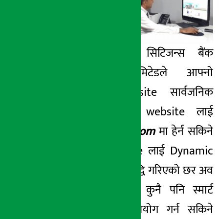
२० मंसिर २०७४, बुध
काठमाण्डौ – सिटिजन्स बैंक
इन्टरनेसनल लिमिटेडले आफ्नो
अत्याधुनिक website सार्वजनिक
गरेको छ ।यस website लाई
www.ctznbank.com
मा हेर्न सकिने
छ । यस website लाई Dynamic
version मा स्तर बृद्वि गरिएको छर अव
उपरान्त यस लाई कुनै पनि स्मार्ट
फोनबाट सजिलै प्रयोग गर्न सकिने