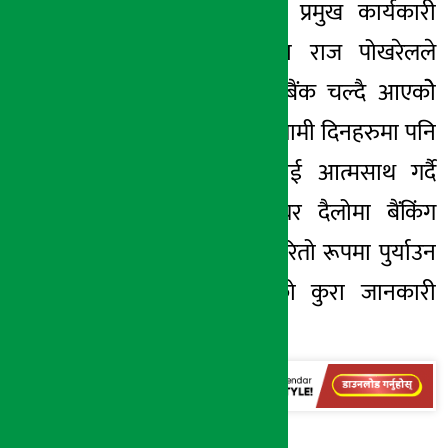
गर्दा बैंकका नायब प्रमुख कार्यकारी
अधिकृत श्री गणेश राज पोखरेलले
समयको प्रवाहसंग बैंक चल्दै आएकोे
कुरा व्यक्त गरे । आगामी दिनहरुमा पनि
बैंक नयाँ प्रविधिलाई आत्मसाथ गर्दै
नेपाली जनताको घर दैलोमा बैंकिंग
सेवालाई सरल र छरितो रूपमा पुर्याउन
बैंक कटिवद्ध रहेको कुरा जानकारी
गराए ।