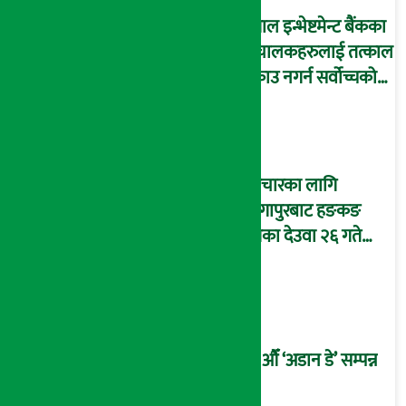
नेपाल इन्भेष्टमेन्ट बैंकका
संचालकहरुलाई तत्काल
पक्राउ नगर्न सर्वोच्चको
अन्तरिम आदेश !
उपचारका लागि
सिंगापुरबाट हङकङ
पुगेका देउवा २६ गते
स्वदेश फर्किदै !
२१औँ ‘अडान डे’ सम्पन्न