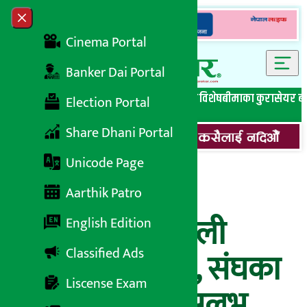
Skip to content
Close menu
Cinema Portal
Banker Dai Portal
सबै समाचार
बेथिति मुर्दाबाद
बैंकिङ विशेष
लघुवित्त विशेष
बीमाका कुरा
सेयर ब
Election Portal
Share Dhani Portal
Unicode Page
सानिमा लाईफ र
Aarthik Patro
गैरआवासीय नेपाली
English Edition
Classified Ads
संघवीच सम्झौता, संघका
Liscense Exam
सबै सदस्यलाई सुलभ