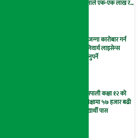
जनाले एक-एक लाख र १
जनाले १० लाख पाउँदै !
घरजग्गा कारोबार गर्न
अनिवार्य लाइसेन्स
लिनुपर्ने
यसपाली कक्षा १२ को
परीक्षामा ५७ हजार बढी
विद्यार्थी पास