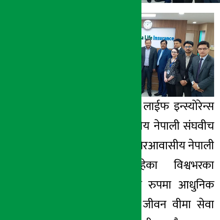
अर्थ सरोकार
८ जेष्ठ २०७५, मंगल
काठमाडौं – सानिमा लाईफ इन्स्योरेन्स
लिमिटेड र गैरआवासीय नेपाली संघवीच
सम्झौता भएको छ । गैरआवासीय नेपाली
संघ संस्थामा रहेका विश्वभरका
सदस्यहरुलाई सुलभ रुपमा आधुनिक
स्तरको प्रविधि युक्त जीवन वीमा सेवा