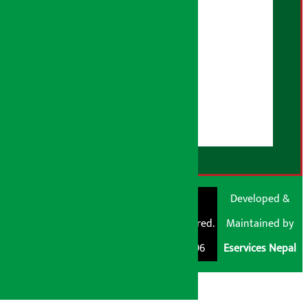
भूलसुधार नीति
विज्ञापन नीति
AI नीति
हाम्रो बारेमा
युजर गाइडलाइन्स
डिस्क्लेमर नोट
RSS Feed
© Shubham Media
Artha Sarokar®
Developed &
Pvt. Ltd. All Rights
Trademark Registered.
Maintained by
Reserved 2026.
Regd. No. : 047796
Eservices Nepal