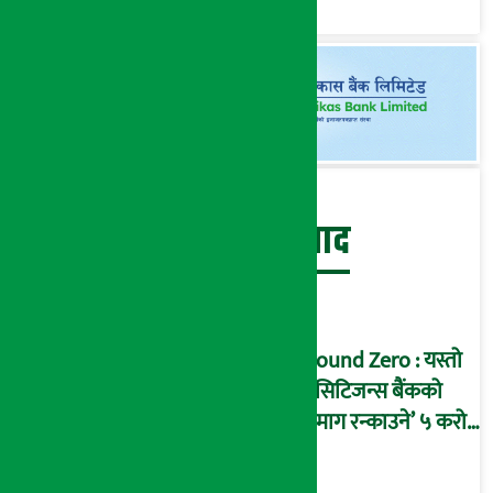
बेथिति मुर्दाबाद
Ground Zero : यस्तो
छ सिटिजन्स बैंकको
‘दिमाग रन्काउने’ ५ करोड
घोटालाको नालीबेली,
आइडी नम्बर २२७४