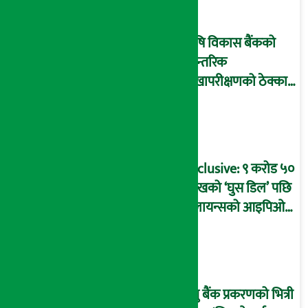
माष्टरमाइन्ड !
कृषि विकास बैंकको
आन्तरिक
लेखापरीक्षणको ठेक्का
प्रक्रिया पनि ‘विवाद’मा,
बदनियत बोकेर
कार्यविधि बनाएको
आरोप !
Exclusive: ९ करोड ५०
लाखको ‘घुस डिल’ पछि
रिलायन्सको आइपिओ
अनुमति दिएको
दाबीसहित अख्तियारमा
उजुरी !
प्रभु बैंक प्रकरणको भित्री