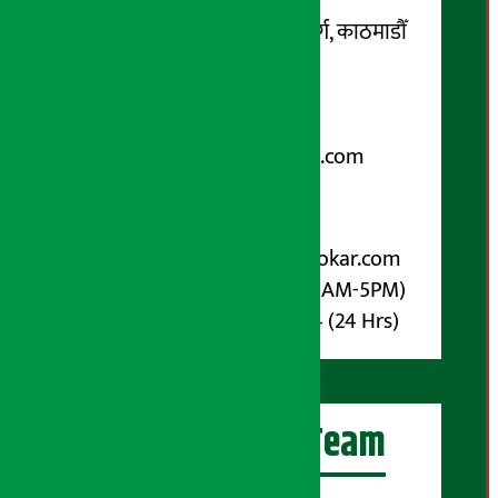
सम्पर्क ठेगाना:
कोटेश्वर-३२, बासुकी नगर मार्ग, काठमाडौँ
फोन नम्बर : ०१-५१९९१०८ /
९८५१००६६४८
Email:
arthasarokarnews@gmail.com
पोष्ट बक्स नम्बर : ४०७०
विज्ञापनका लागि:
Email :
info@arthasarokar.com
Phone : 9851017914 (10AM-5PM)
Whatsapp : 9851017914 (24 Hrs)
अर्थ सरोकार Team