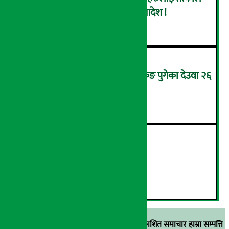
पक्राउ नगर्न सर्वोच्चको अन्तरिम आदेश !
४
उपचारका लागि सिंगापुरबाट हङकङ पुगेका देउवा २६
गते स्वदेश फर्किदै !
५
२१औँ ‘अडान डे’ सम्पन्न
६
स्रोत खुलाइएका बाहेक अर्थ सरोकार डटकममा प्रकाशित समाचार हाम्रा सम्पत्ति