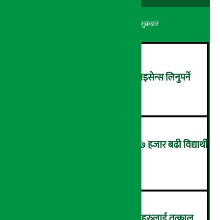
अर्थ सरोकार
२२ श्रावण २०८३, शुक्रबार
घरजग्गा कारोबार गर्न अनिवार्य लाइसेन्स लिनुपर्ने
२
यसपाली कक्षा १२ को परीक्षामा ५७ हजार बढी विद्यार्थी
पास
३
नेपाल इन्भेष्टमेन्ट बैंकका संचालकहरुलाई तत्काल