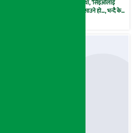
कथा, ‘सिइओलाई
फसाउने हो…, भन्दै के
मात्र गरेनन् मणिरामले ?,
अन्तत: आफैँ जाकिए’