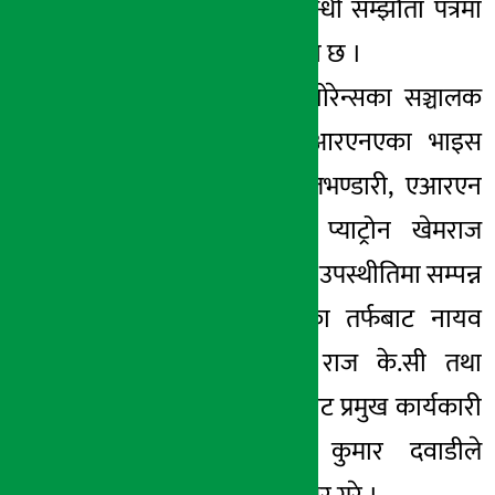
उपलब्ध गराउने सम्वन्धी सम्झौता पत्रमा
हस्ताक्षर सम्पन्न भएको छ ।
सानिमा लाईफ इन्स्योरेन्सका सञ्चालक
घनश्याम थापा, एनआरएनएका भाइस
प्रेसिडेन्ट सपीला राजभण्डारी, एआरएन
एनसीसी रसियाका प्याट्रोन खेमराज
लामिछाने लगायतको उपस्थीतिमा सम्पन्न
कार्यक्रममा कम्पनीका तर्फबाट नायव
महाप्रबन्धक केशव राज के.सी तथा
एनआरएनएका तर्फबाट प्रमुख कार्यकारी
अधिकृत डा.हेमन्त कुमार दवाडीले