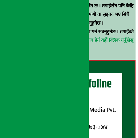
हुन् । कुनै पनि खालको पुन: प्रकाशन / प्रशारण बर्जित छ । तपाईंसँग पनि केहि
समाचार छन्, वा हाम्रा समाचारप्रति कुनै टिकाटिप्पणी वा सुझाव भए सिधै
९८५१००६६४८मा सम्पर्क गर्न सक्नुहुनेछ ।
वा
arthasarokarnews@gmail.com
मा ई-मेल गर्न सक्नुहुनेछ । तपाईंको
परिचय गोप्य राखिनेछ ।
अर्थ सरोकार समाचार प्रभाव हेर्न यहाँ क्लिक गर्नुहोस्
।
अर्थ सरोकार Infoline
सञ्चालक/ प्रकाशक
शुभम् मिडिया प्रालि (Shubham Media Pvt.
Ltd.)
सूचना विभाग दर्ता नम्बर : १३३-०७३-०७४