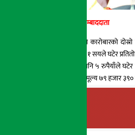
अ
र्थ सरोकार सम्बाददाता
काठमाडौं । साताको कारोबारको दोस्रो
छापावाला सुन आज १ सयले घटेर प्रतितो
यता चाँदीको मूल्य पनि ५ रुपैयाँले घ
प्रति १० ग्राम सुनको मूल्य ७९ हजार ३९० 