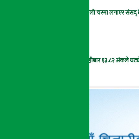
कालो चस्मा लगाएर संसद् 
बिहीबार १३.८२ अंकले घट्यो