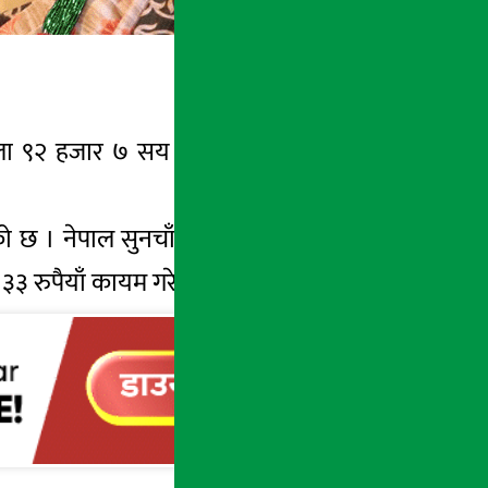
ोला ९२ हजार ७ सय रुपैयाँमा कारोबार भइरहेको
हेको छ । नेपाल सुनचाँदी व्यवसायी महासंघले आज
ार ३३ रुपैयाँ कायम गरेको छ ।