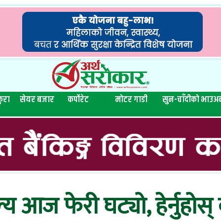
ुरा
सेयर बजार
कर्पोरेट
मोटर गाडी
सुन-चाँदीको भाउ
अन
आज फेरी घट्यो, हेर्नुहोस् 