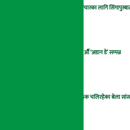
उपचारका लागि सिंगापुरबाट
२१औँ ‘अडान डे’ सम्पन्न
बैठक चलिरहेका बेला सांसद