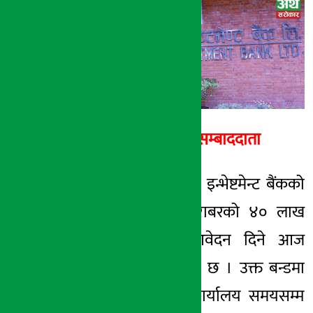
अर्थ सरोकार
२ फाल्गुन २०७७, आईत
अर्थ सरोकार सम्बाददाता
काठमाडौं । नेपाल इन्भेष्टमेन्ट बैंकको
४ अर्ब रुपैयाँ बराबरको ४० लाख
इकाई बन्डमा आवेदन दिने आज
अन्तिम दिन रहेको छ । उक्त बन्डमा
आज आइतबार कार्यालय समयसम्म