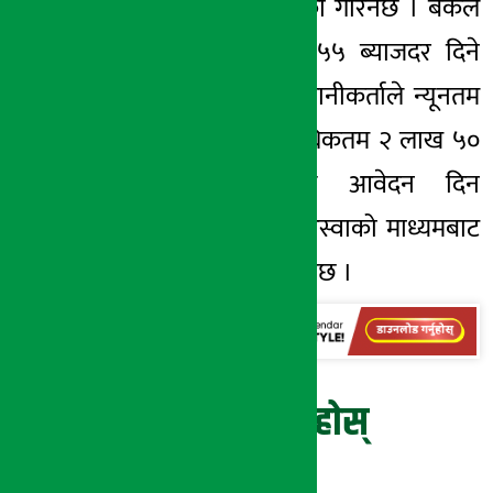
संघसंस्थालाई बिक्री गरिनेछ । बैंकले
यसमा वार्षिक ८।५५ ब्याजदर दिने
जनाएको छ । लगानीकर्ताले न्यूनतम
२५ कित्तादेखि अधिकतम २ लाख ५०
हजार कित्तासम्म आवेदन दिन
सक्नेछन् । सी–आस्वाको माध्यमबाट
आवेदन दिन सकिनेछ ।
प्रतिक्रिया दिनुहोस्