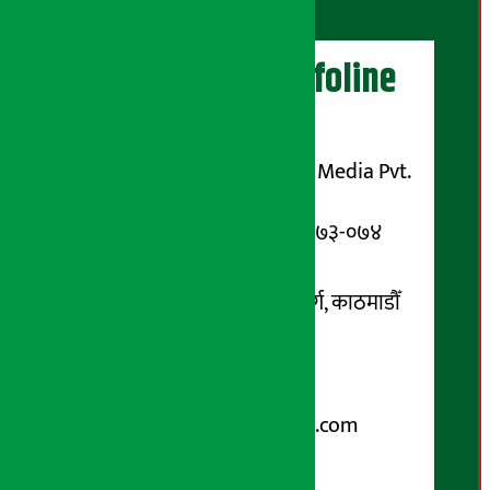
अर्थ सरोकार Infoline
सञ्चालक/ प्रकाशक
शुभम् मिडिया प्रालि (Shubham Media Pvt.
Ltd.)
सूचना विभाग दर्ता नम्बर : १३३-०७३-०७४
सम्पर्क ठेगाना:
कोटेश्वर-३२, बासुकी नगर मार्ग, काठमाडौँ
फोन नम्बर : ०१-५१९९१०८ /
९८५१००६६४८
Email:
arthasarokarnews@gmail.com
पोष्ट बक्स नम्बर : ४०७०