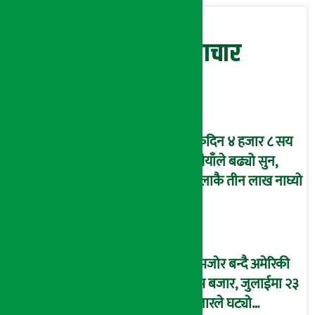
सम्बन्धित समाचार
एकैदिन ४ हजार ८ सय
रुपैयाँले बढ्यो सुन,
तोलाकै तीन लाख नाघ्यो
कमजोर बन्दै अमेरिकी
श्रम बजार, जुलाईमा २३
हजारले घट्यो