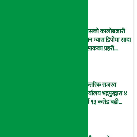
रोजगारीको संख्या
ग्यासको कालोबजारी
रोक्न ग्यास डिपोमा सादा
पोसाकका प्रहरी
परिचालन !
आन्तरिक राजस्व
कार्यालय भद्रपुरद्वारा ४
अर्ब ९३ करोड बढी
राजस्व संकलन