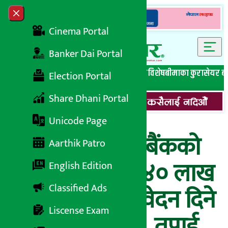
Skip to content
Close menu
Cinema Portal
Banker Dai Portal
सबै समाचार
बेथिति मुर्दाबाद
बैंकिङ विशेष
लघुवित्त विशेष
बीमाका कुरा
सेयर ब
Election Portal
Share Dhani Portal
Unicode Page
नेपाल इन्भेष्टमेन्ट बैंकको
Aarthik Patro
४ अर्ब रुपैयाँको ४० लाख
English Edition
Classified Ads
इकाई बन्डमा आवेदन दिने
Liscense Exam
आज अन्तिम दिन, तपाई