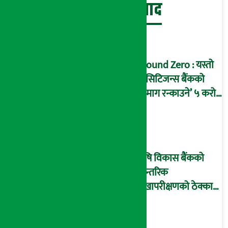
बेथिति मुर्दाबाद
Ground Zero : यस्तो
छ सिटिजन्स बैंकको
‘दिमाग रन्काउने’ ५ करोड
घोटालाको नालीबेली,
आइडी नम्बर २२७४
माष्टरमाइन्ड !
कृषि विकास बैंकको
आन्तरिक
लेखापरीक्षणको ठेक्का
प्रक्रिया पनि ‘विवाद’मा,
बदनियत बोकेर