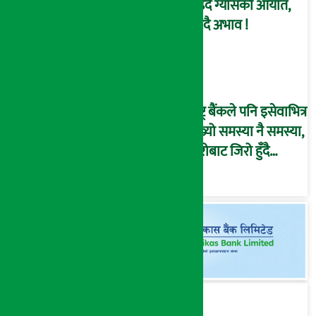
बढ्दै ग्यासको आयात,
हट्दै अभाव !
राष्ट्र बैंकले पनि इसेवाभित्र
देख्यो समस्या नै समस्या,
हिरोबाट जिरो हुँदै
‘कोल्याप्स’ हुने जोखिम !
(भिडियो ब्रिफिङ)