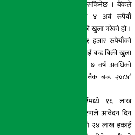
मात्र आवेदन दिन सकिनेछ । बैंकले
माघ १६ गतेदेखि ४ अर्ब रुपैयाँ
बराबरको बन्ड बिक्री खुला गरेको हो ।
बैंकले प्रतिइकाई १ हजार रुपैयाँको
दरले ४० लाख इकाई बन्ड बिक्री खुला
गरेको हो । बैंकले ७ वर्ष अवधिको
‘नेपाल इन्भेष्टमेन्ट बैंक बन्ड २०८४’
जारी गरेको हो ।
४० लाख इकाईमध्ये १६ लाख
इकाईमा सर्वसाधारणले आवेदन दिन
पाउनेछन् भने बाँकी २४ लाख इकाई