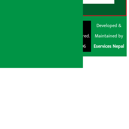
© Shubham Media
Artha Sarokar®
Developed &
Pvt. Ltd. All Rights
Trademark Registered.
Maintained by
Reserved 2026.
Regd. No. : 047796
Eservices Nepal