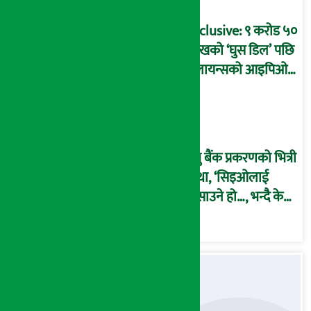
कार्यविधि बनाएको
आरोप !
Exclusive: ९ करोड ५०
लाखको ‘घुस डिल’ पछि
रिलायन्सको आइपिओ
अनुमति दिएको
दाबीसहित अख्तियारमा
उजुरी !
प्रभु बैंक प्रकरणको भित्री
कथा, ‘सिइओलाई
फसाउने हो…, भन्दै के
मात्र गरेनन् मणिरामले ?,
अन्तत: आफैँ जाकिए’