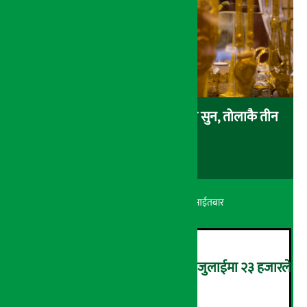
एकैदिन ४ हजार ८ सय रुपैयाँले बढ्यो सुन, तोलाकै तीन
लाख नाघ्यो
अर्थ सरोकार
२४ श्रावण २०८३, आईतबार
कमजोर बन्दै अमेरिकी श्रम बजार, जुलाईमा २३ हजारले
घट्यो रोजगारीको संख्या
२