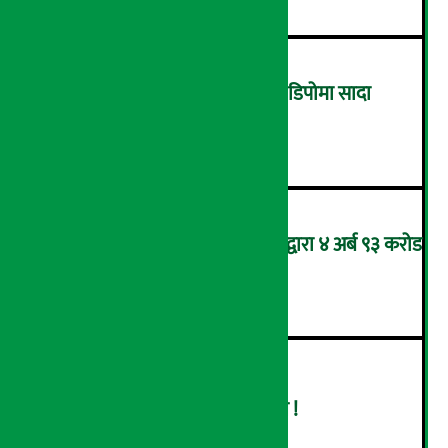
ग्यासको कालोबजारी रोक्न ग्यास डिपोमा सादा
पोसाकका प्रहरी परिचालन !
३
आन्तरिक राजस्व कार्यालय भद्रपुरद्वारा ४ अर्ब ९३ करोड
बढी राजस्व संकलन
४
बढ्दै ग्यासको आयात, हट्दै अभाव !
५