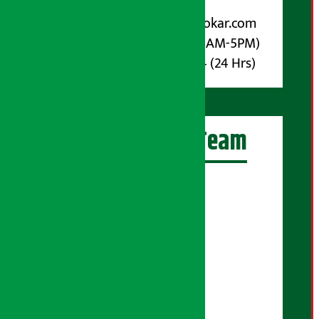
विज्ञापनका लागि:
Email :
info@arthasarokar.com
Phone : 9851017914 (10AM-5PM)
Whatsapp : 9851017914 (24 Hrs)
अर्थ सरोकार Team
प्रधान सम्पादक:
सुरज प्याकुरेल
कार्यकारी सम्पादक:
सुदर्शन श्रेष्ठ
बरिष्ठ सम्बाददाता:
सुप्रिया आचार्य
मंजिला पाण्डे