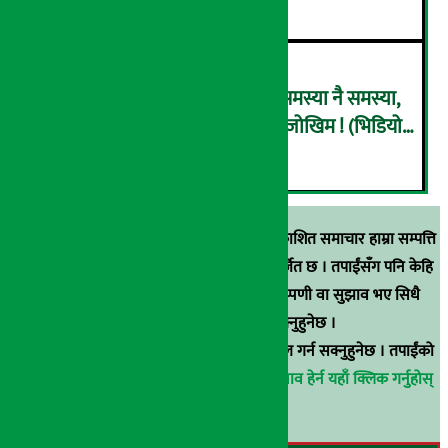
राष्ट्र बैंकले पनि इसेवाभित्र देख्यो समस्या नै समस्या,
हिरोबाट जिरो हुँदै ‘कोल्याप्स’ हुने जोखिम ! (भिडियो
६
ब्रिफिङ)
स्रोत खुलाइएका बाहेक अर्थ सरोकार डटकममा प्रकाशित समाचार हाम्रा सम्पत्ति
हुन् । कुनै पनि खालको पुन: प्रकाशन / प्रशारण बर्जित छ । तपाईंसँग पनि केहि
समाचार छन्, वा हाम्रा समाचारप्रति कुनै टिकाटिप्पणी वा सुझाव भए सिधै
९८५१००६६४८मा सम्पर्क गर्न सक्नुहुनेछ ।
वा
arthasarokarnews@gmail.com
मा ई-मेल गर्न सक्नुहुनेछ । तपाईंको
परिचय गोप्य राखिनेछ ।
अर्थ सरोकार समाचार प्रभाव हेर्न यहाँ क्लिक गर्नुहोस्
।