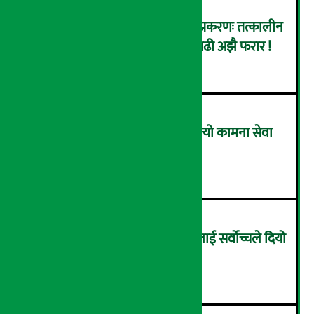
कर्णाली डेभलपमेन्ट बैंक घोटाला प्रकरणः तत्कालीन
सिइओसहित ३ जना पक्राउ, सय बढी अझै फरार !
२
लाभांश घोषणा गर्ने पहिलो बैंक बन्यो कामना सेवा
विकास बैंक, कति दिने भयो ?
३
सम्पत्ति शुद्धिकरणमा चक्रे मिलनलाई सर्वोच्चले दियो
सफाइ
४