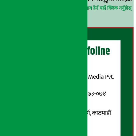
परिचय गोप्य राखिनेछ ।
अर्थ सरोकार समाचार प्रभाव हेर्न यहाँ क्लिक गर्नुहोस्
।
अर्थ सरोकार Infoline
सञ्चालक/ प्रकाशक
शुभम् मिडिया प्रालि (Shubham Media Pvt.
Ltd.)
सूचना विभाग दर्ता नम्बर : १३३-०७३-०७४
सम्पर्क ठेगाना:
कोटेश्वर-३२, बासुकी नगर मार्ग, काठमाडौँ
फोन नम्बर : ०१-५१९९१०८ /
९८५१००६६४८