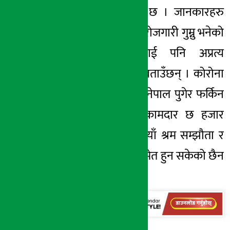
सार्वजनिक भएको छ । जानकारहरु
कोरियामा यति धेरै रोजगारी गुम्नु भनेको
नेपाली कामदारलाई पनि अप्रत्य
क्षरुपमा असर पर्ने बताउँछन् । कोरोना
महामारीका कारण नेपाल पुगेर फर्किन
नसकेका नेपाली कामदार छ हजार
५०० बढी छन् । नयाँ श्रम सम्झौता र
इपिएसको परीक्षासमेत हुन सकेको छैन
। -रासस