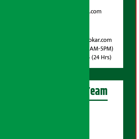
Email:
arthasarokarnews@gmail.com
पोष्ट बक्स नम्बर : ४०७०
विज्ञापनका लागि:
Email :
info@arthasarokar.com
Phone : 9851017914 (10AM-5PM)
Whatsapp : 9851017914 (24 Hrs)
अर्थ सरोकार Team
प्रधान सम्पादक:
सुरज प्याकुरेल
कार्यकारी सम्पादक: