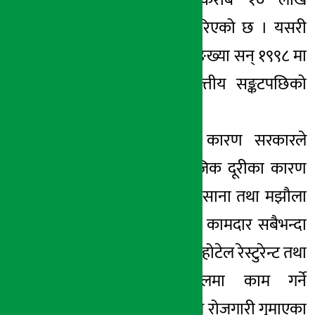
पहिलो महिनामै करीब १० लाख
रोजगारी कटौती गरिएको छ । यसरी
बेरोजगार हुनेको सङ्ख्या सन् १९९८ मा
भएको एशियन वित्तीय सङ्कटपछिको
पहिलो हो ।
कोभिड– १९ का कारण सरकारले
पारेको कडा सामाजिक दूरीका कारण
रोजगारी गुमाउनेमा साना तथा मझौला
कम्पनीमा काम गर्ने कामदार सबैभन्दा
बढी छन् । त्यसैगरी होटेल रेस्टुरेन्ट तथा
अन्य मनोरञ्जनस्थलमा काम गर्ने
अधिकांश कामदारले रोजगारी गुमाएका