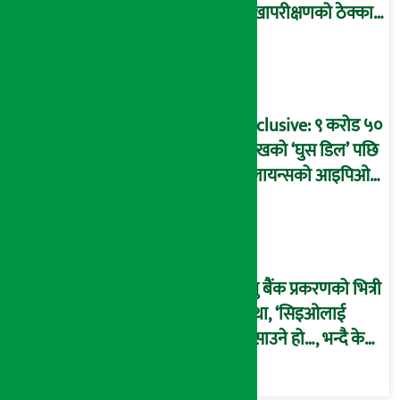
लेखापरीक्षणको ठेक्का
प्रक्रिया पनि ‘विवाद’मा,
बदनियत बोकेर
कार्यविधि बनाएको
आरोप !
Exclusive: ९ करोड ५०
लाखको ‘घुस डिल’ पछि
रिलायन्सको आइपिओ
अनुमति दिएको
दाबीसहित अख्तियारमा
उजुरी !
प्रभु बैंक प्रकरणको भित्री
कथा, ‘सिइओलाई
फसाउने हो…, भन्दै के
मात्र गरेनन् मणिरामले ?,
अन्तत: आफैँ जाकिए’