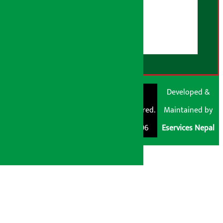
युजर गाइडलाइन्स
डिस्क्लेमर नोट
RSS Feed
© Shubham Media
Artha Sarokar®
Developed &
Pvt. Ltd. All Rights
Trademark Registered.
Maintained by
Reserved 2026.
Regd. No. : 047796
Eservices Nepal