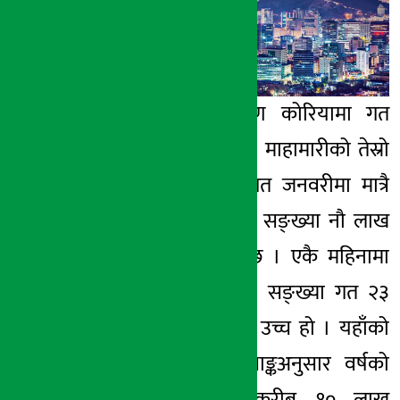
३ फाल्गुन २०७७, सोम
काठमाडौँ । दक्षिण कोरियामा गत
डिसेम्बरदेखि कोरना माहामारीको तेस्रो
लहर फैलिएपछि गत जनवरीमा मात्रै
रोजगारी गुमाउनेको सङ्ख्या नौ लाख
८२ हजार पुगेको छ । एकै महिनामा
रोजगारी गुमेको यो सङ्ख्या गत २३
वर्षयताकै सबैभन्दा उच्च हो । यहाँको
एक सरकारी तथ्याङ्कअनुसार वर्षको