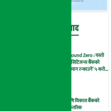
बेथिति मुर्दाबाद
Ground Zero : यस्तो
छ सिटिजन्स बैंकको
‘दिमाग रन्काउने’ ५ करोड
घोटालाको नालीबेली,
आइडी नम्बर २२७४
माष्टरमाइन्ड !
कृषि विकास बैंकको
आन्तरिक