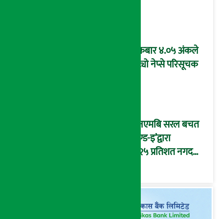
शुक्रबार ४.०५ अंकले
घट्यो नेप्से परिसूचक
‘एनएमबि सरल बचत
फण्ड-इ’द्वारा
५.२५ प्रतिशत नगद
प्रतिफल घोषणा