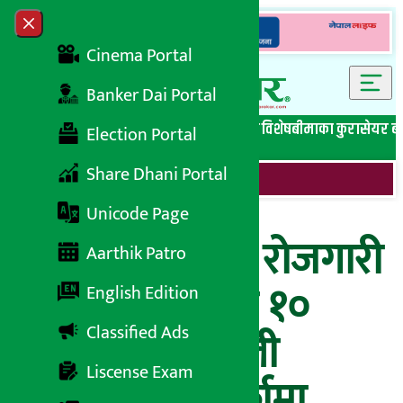
Skip to content
Close menu
Cinema Portal
Banker Dai Portal
सबै समाचार
बेथिति मुर्दाबाद
बैंकिङ विशेष
लघुवित्त विशेष
बीमाका कुरा
सेयर ब
Election Portal
Share Dhani Portal
Unicode Page
दक्षिण कोरियामा रोजगारी
Aarthik Patro
गुमाउनेको संख्या १०
English Edition
Classified Ads
लाख पुग्यो, नेपाली
Liscense Exam
कामदार पनि मर्कामा