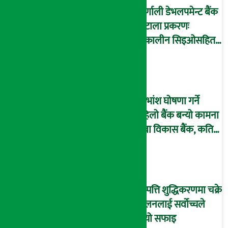
कर्णाली डेभलपमेन्ट बैंक
घोटाला प्रकरणः
तत्कालीन सिइओसहित
३ जना पक्राउ, सय बढी
अझै फरार !
लाभांश घोषणा गर्ने
पहिलो बैंक बन्यो कामना
सेवा विकास बैंक, कति
दिने भयो ?
सम्पत्ति शुद्धिकरणमा चक्रे
मिलनलाई सर्वोच्चले
दियो सफाइ