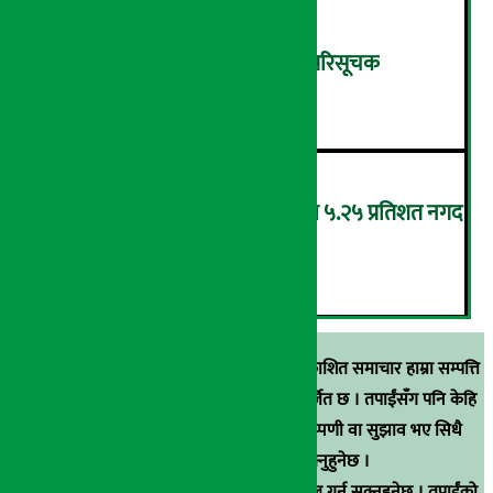
शुक्रबार ४.०५ अंकले घट्यो नेप्से परिसूचक
५
‘एनएमबि सरल बचत फण्ड-इ’द्वारा ५.२५ प्रतिशत नगद
प्रतिफल घोषणा
६
स्रोत खुलाइएका बाहेक अर्थ सरोकार डटकममा प्रकाशित समाचार हाम्रा सम्पत्ति
हुन् । कुनै पनि खालको पुन: प्रकाशन / प्रशारण बर्जित छ । तपाईंसँग पनि केहि
समाचार छन्, वा हाम्रा समाचारप्रति कुनै टिकाटिप्पणी वा सुझाव भए सिधै
९८५१००६६४८मा सम्पर्क गर्न सक्नुहुनेछ ।
वा
arthasarokarnews@gmail.com
मा ई-मेल गर्न सक्नुहुनेछ । तपाईंको