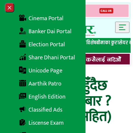
Skip to content
Close menu
Cinema Portal
Banker Dai Portal
सबै समाचार
बेथिति मुर्दाबाद
बैंकिङ विशेष
लघुवित्त विशेष
बीमाका कुरा
सेयर ब
Election Portal
Share Dhani Portal
Unicode Page
बिहिबार कतिमा हुँदैछ
Aarthik Patro
सुनचाँदीको कारोबार ?
English Edition
Classified Ads
(विस्तृत विवरणसहित)
Liscense Exam