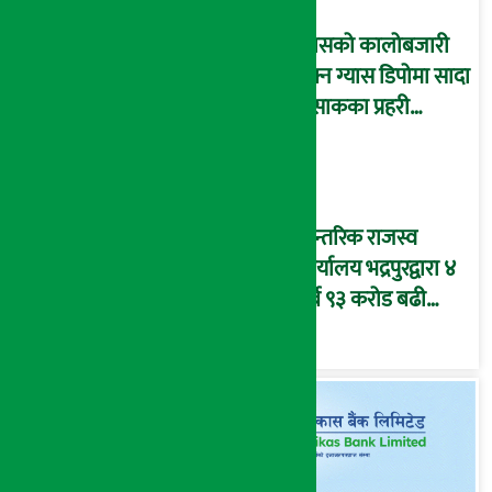
ग्यासको कालोबजारी
रोक्न ग्यास डिपोमा सादा
पोसाकका प्रहरी
परिचालन !
आन्तरिक राजस्व
कार्यालय भद्रपुरद्वारा ४
अर्ब ९३ करोड बढी
राजस्व संकलन