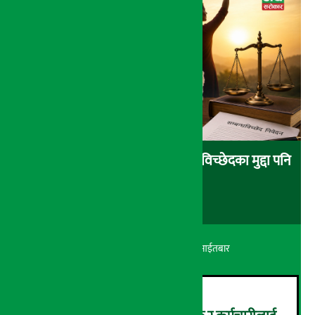
आर्थिक आत्मनिर्भरता वृद्धिसँगै सम्बन्धविच्छेदका मुद्दा पनि
बढे
अर्थ सरोकार
२४ श्रावण २०८३, आईतबार