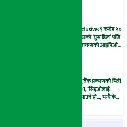
प्रक्रिया पनि ‘विवाद’मा,
बदनियत बोकेर
कार्यविधि बनाएको
आरोप !
Exclusive: ९ करोड ५०
लाखको ‘घुस डिल’ पछि
रिलायन्सको आइपिओ
अनुमति दिएको
दाबीसहित अख्तियारमा
उजुरी !
प्रभु बैंक प्रकरणको भित्री
कथा, ‘सिइओलाई
फसाउने हो…, भन्दै के
मात्र गरेनन् मणिरामले ?,
अन्तत: आफैँ जाकिए’