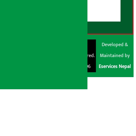
डिस्क्लेमर नोट
RSS Feed
© Shubham Media
Artha Sarokar®
Developed &
Pvt. Ltd. All Rights
Trademark Registered.
Maintained by
Reserved 2026.
Regd. No. : 047796
Eservices Nepal