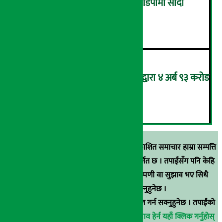
ग्यासको कालोबजारी रोक्न ग्यास डिपोमा सादा
पोसाकका प्रहरी परिचालन !
५
आन्तरिक राजस्व कार्यालय भद्रपुरद्वारा ४ अर्ब ९३ करोड
बढी राजस्व संकलन
६
स्रोत खुलाइएका बाहेक अर्थ सरोकार डटकममा प्रकाशित समाचार हाम्रा सम्पत्ति
हुन् । कुनै पनि खालको पुन: प्रकाशन / प्रशारण बर्जित छ । तपाईंसँग पनि केहि
समाचार छन्, वा हाम्रा समाचारप्रति कुनै टिकाटिप्पणी वा सुझाव भए सिधै
९८५१००६६४८मा सम्पर्क गर्न सक्नुहुनेछ ।
वा
arthasarokarnews@gmail.com
मा ई-मेल गर्न सक्नुहुनेछ । तपाईंको
परिचय गोप्य राखिनेछ ।
अर्थ सरोकार समाचार प्रभाव हेर्न यहाँ क्लिक गर्नुहोस्