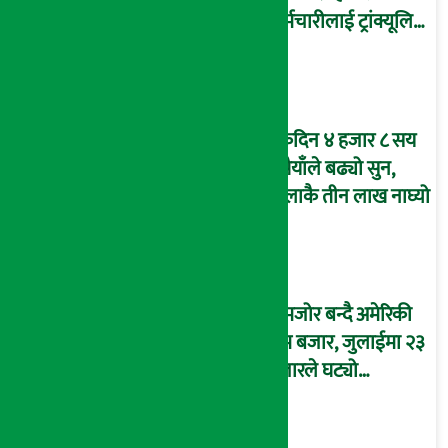
कर्मचारीलाई ट्रांक्यूलिटि
स्पामा छुट
एकैदिन ४ हजार ८ सय
रुपैयाँले बढ्यो सुन,
तोलाकै तीन लाख नाघ्यो
कमजोर बन्दै अमेरिकी
श्रम बजार, जुलाईमा २३
हजारले घट्यो
रोजगारीको संख्या