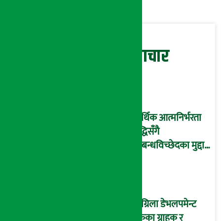
सम्बन्धित समाचार
आर्थिक आत्मनिर्भरता
वृद्धिसँगै
सम्बन्धविच्छेदका मुद्दा
पनि बढे
सांग्रिला डेभलपमेन्ट
बैंकका ग्राहक र