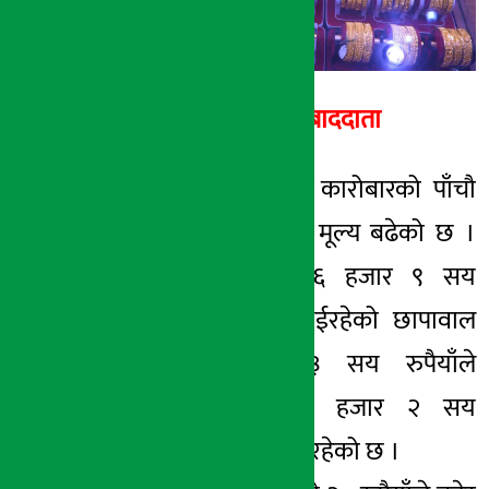
अर्थ सरोकार सम्बाददाता
काठमाडौं । साताको कारोबारको पाँचौ
दिन बिहिबार सुनको मूल्य बढेको छ ।
बुधबार प्रतितोला ८६ हजार ९ सय
रुपैयाँमा कारोबार भईरहेको छापावाल
सुन आज पनि ३ सय रुपैयाँले
बढेर प्रतितोला ८७ हजार २ सय
रुपैयाँमा कारोबार भईरहेको छ ।