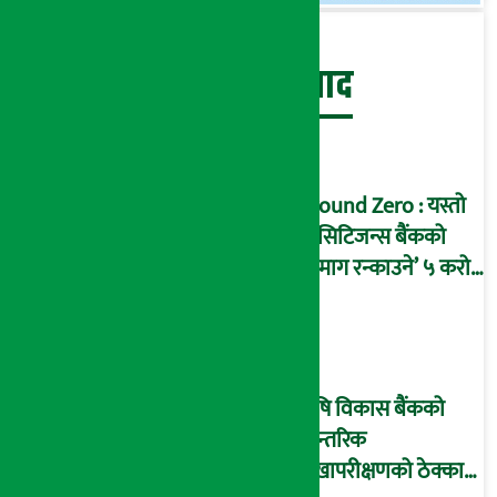
बेथिति मुर्दाबाद
Ground Zero : यस्तो
छ सिटिजन्स बैंकको
‘दिमाग रन्काउने’ ५ करोड
घोटालाको नालीबेली,
आइडी नम्बर २२७४
माष्टरमाइन्ड !
कृषि विकास बैंकको
आन्तरिक
लेखापरीक्षणको ठेक्का