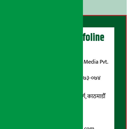
।
अर्थ सरोकार Infoline
सञ्चालक/ प्रकाशक
शुभम् मिडिया प्रालि (Shubham Media Pvt.
Ltd.)
सूचना विभाग दर्ता नम्बर : १३३-०७३-०७४
सम्पर्क ठेगाना:
कोटेश्वर-३२, बासुकी नगर मार्ग, काठमाडौँ
फोन नम्बर : ०१-५१९९१०८ /
९८५१००६६४८
Email:
arthasarokarnews@gmail.com