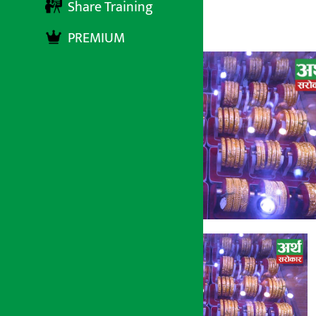
Share Training
अर्थ सरोकार
५ चैत्र २०७७, बिहीबार ०५:३१
PREMIUM
अर्थ सरोकार
५ चैत्र २०७७, बिही