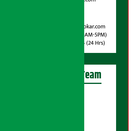
पोष्ट बक्स नम्बर : ४०७०
विज्ञापनका लागि:
Email :
info@arthasarokar.com
Phone : 9851017914 (10AM-5PM)
Whatsapp : 9851017914 (24 Hrs)
अर्थ सरोकार Team
प्रधान सम्पादक:
सुरज प्याकुरेल
कार्यकारी सम्पादक:
सुदर्शन श्रेष्ठ