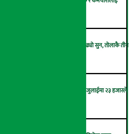
सांग्रिला डेभलपमेन्ट बैंकका ग्राहक र कर्मचारीलाई
ट्रांक्यूलिटि स्पामा छुट
२
एकैदिन ४ हजार ८ सय रुपैयाँले बढ्यो सुन, तोलाकै तीन
लाख नाघ्यो
३
कमजोर बन्दै अमेरिकी श्रम बजार, जुलाईमा २३ हजारले
घट्यो रोजगारीको संख्या
४