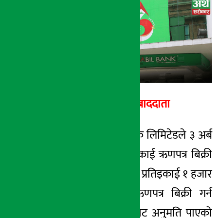
अर्थ सरोकार
२६ जेष्ठ २०७८, बुध
अर्थ सरोकार सम्बाददाता
काठमाडौँ । नबिल बैंक लिमिटेडले ३ अर्ब
रुपैयाँको ३० लाख इकाई ऋणपत्र बिक्री
गर्ने भएको छ । बैंकले प्रतिइकाई १ हजार
रुपैयाँ दरमा उक्त ऋणपत्र बिक्री गर्न
नेपाल धितोपत्र बोर्डबाट अनुमति पाएको