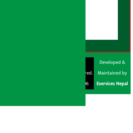
हाम्रो बारेमा
युजर गाइडलाइन्स
डिस्क्लेमर नोट
RSS Feed
© Shubham Media
Artha Sarokar®
Developed &
Pvt. Ltd. All Rights
Trademark Registered.
Maintained by
Reserved 2026.
Regd. No. : 047796
Eservices Nepal