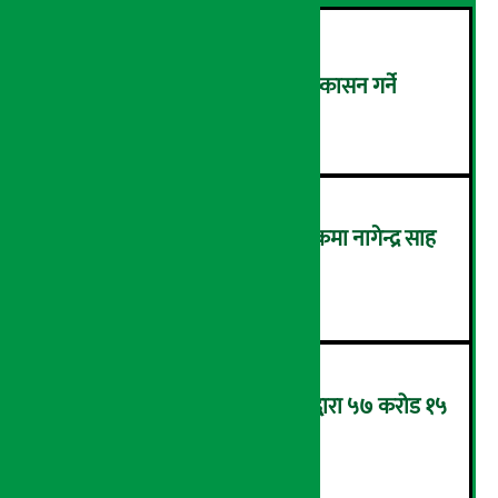
होटल सिराईचुलीले आईपीओ निष्कासन गर्ने
२
आयल निगमको कार्यकारी निर्देशकमा नागेन्द्र साह
नियुक्त
३
यातायात कार्यालय जनकपुरधामद्वारा ५७ करोड १५
लाख राजस्व संकलन
४