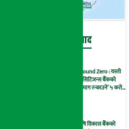
बेथिति मुर्दाबाद
Ground Zero : यस्तो
छ सिटिजन्स बैंकको
‘दिमाग रन्काउने’ ५ करोड
घोटालाको नालीबेली,
आइडी नम्बर २२७४
माष्टरमाइन्ड !
कृषि विकास बैंकको