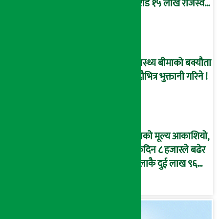
करोड १५ लाख राजस्व
संकलन
स्वास्थ्य बीमाको बक्यौता
भदौभित्र भुक्तानी गरिने !
सुनको मूल्य आकाशियो,
एकैदिन ८ हजारले बढेर
तोलाकै दुई लाख ९६
हजार पुग्यो !