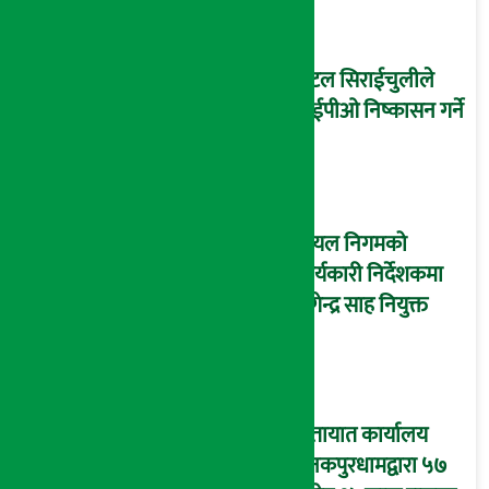
होटल सिराईचुलीले
आईपीओ निष्कासन गर्ने
आयल निगमको
कार्यकारी निर्देशकमा
नागेन्द्र साह नियुक्त
यातायात कार्यालय
जनकपुरधामद्वारा ५७