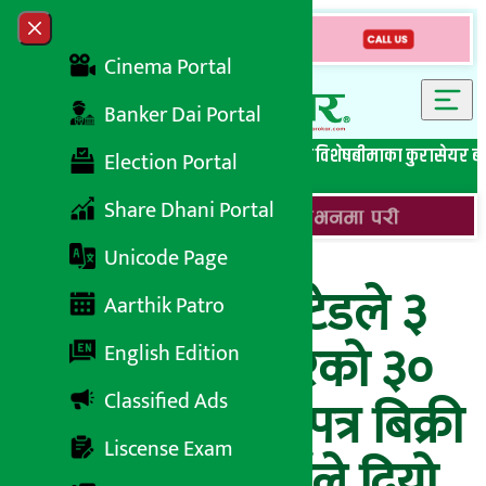
Skip to content
Close menu
Cinema Portal
Banker Dai Portal
सबै समाचार
बेथिति मुर्दाबाद
बैंकिङ विशेष
लघुवित्त विशेष
बीमाका कुरा
सेयर ब
Election Portal
Share Dhani Portal
Unicode Page
नबिल बैंक लिमिटेडले ३
Aarthik Patro
अर्ब रुपैयाँ बराबरको ३०
English Edition
Classified Ads
लाख इकाई ऋणपत्र बिक्री
Liscense Exam
गर्ने, धितोपत्र बोर्डले दियो