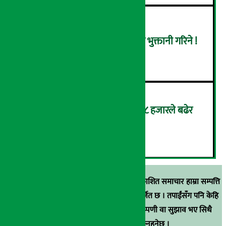
स्वास्थ्य बीमाको बक्यौता भदौभित्र भुक्तानी गरिने !
५
सुनको मूल्य आकाशियो, एकैदिन ८ हजारले बढेर
तोलाकै दुई लाख ९६ हजार पुग्यो !
६
स्रोत खुलाइएका बाहेक अर्थ सरोकार डटकममा प्रकाशित समाचार हाम्रा सम्पत्ति
हुन् । कुनै पनि खालको पुन: प्रकाशन / प्रशारण बर्जित छ । तपाईंसँग पनि केहि
समाचार छन्, वा हाम्रा समाचारप्रति कुनै टिकाटिप्पणी वा सुझाव भए सिधै
९८५१००६६४८मा सम्पर्क गर्न सक्नुहुनेछ ।