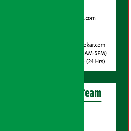
९८५१००६६४८
Email:
arthasarokarnews@gmail.com
पोष्ट बक्स नम्बर : ४०७०
विज्ञापनका लागि:
Email :
info@arthasarokar.com
Phone : 9851017914 (10AM-5PM)
Whatsapp : 9851017914 (24 Hrs)
अर्थ सरोकार Team
प्रधान सम्पादक:
सुरज प्याकुरेल
कार्यकारी सम्पादक: