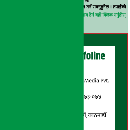
वा
arthasarokarnews@gmail.com
मा ई-मेल गर्न सक्नुहुनेछ । तपाईंको
परिचय गोप्य राखिनेछ ।
अर्थ सरोकार समाचार प्रभाव हेर्न यहाँ क्लिक गर्नुहोस्
।
अर्थ सरोकार Infoline
सञ्चालक/ प्रकाशक
शुभम् मिडिया प्रालि (Shubham Media Pvt.
Ltd.)
सूचना विभाग दर्ता नम्बर : १३३-०७३-०७४
सम्पर्क ठेगाना:
कोटेश्वर-३२, बासुकी नगर मार्ग, काठमाडौँ
फोन नम्बर : ०१-५१९९१०८ /