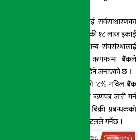
हो ।
बैंकले १२ लाख इकाई सर्वसाधारणका
लागि खुला गर्ने भने बाँकी १८ लाख इकाई
भने आफ्नै पहलमा अन्य संघसंस्थालाई
बिक्री गर्नेछ । यस ऋणपत्रमा बैंकले
वार्षिक ८% ब्याजदर दिने जनाएको छ ।
बैंकले ७ वर्ष अवधिको ‘८% नबिल बैंक
डिबेन्चर २०८५’ नाममा ऋणपत्र जारी गर्न
लागेको हो । यसमा बिक्री प्रबन्धकको
काम हिमालयन क्यापिटलले गर्नेछ ।