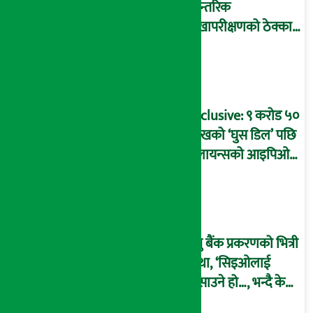
आन्तरिक
लेखापरीक्षणको ठेक्का
प्रक्रिया पनि ‘विवाद’मा,
बदनियत बोकेर
कार्यविधि बनाएको
आरोप !
Exclusive: ९ करोड ५०
लाखको ‘घुस डिल’ पछि
रिलायन्सको आइपिओ
अनुमति दिएको
दाबीसहित अख्तियारमा
उजुरी !
प्रभु बैंक प्रकरणको भित्री
कथा, ‘सिइओलाई
फसाउने हो…, भन्दै के
मात्र गरेनन् मणिरामले ?,