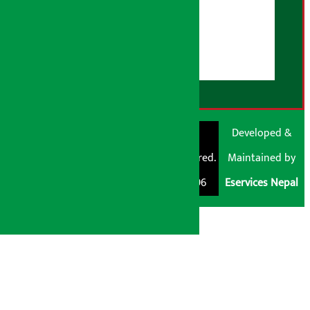
युजर गाइडलाइन्स
डिस्क्लेमर नोट
RSS Feed
© Shubham Media
Artha Sarokar®
Developed &
Pvt. Ltd. All Rights
Trademark Registered.
Maintained by
Reserved 2026.
Regd. No. : 047796
Eservices Nepal