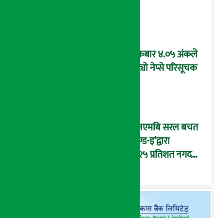
शुक्रबार ४.०५ अंकले
घट्यो नेप्से परिसूचक
‘एनएमबि सरल बचत
फण्ड-इ’द्वारा
५.२५ प्रतिशत नगद
प्रतिफल घोषणा