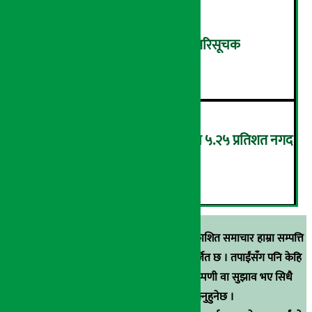
शुक्रबार ४.०५ अंकले घट्यो नेप्से परिसूचक
५
‘एनएमबि सरल बचत फण्ड-इ’द्वारा ५.२५ प्रतिशत नगद
प्रतिफल घोषणा
६
स्रोत खुलाइएका बाहेक अर्थ सरोकार डटकममा प्रकाशित समाचार हाम्रा सम्पत्ति
हुन् । कुनै पनि खालको पुन: प्रकाशन / प्रशारण बर्जित छ । तपाईंसँग पनि केहि
समाचार छन्, वा हाम्रा समाचारप्रति कुनै टिकाटिप्पणी वा सुझाव भए सिधै
९८५१००६६४८मा सम्पर्क गर्न सक्नुहुनेछ ।