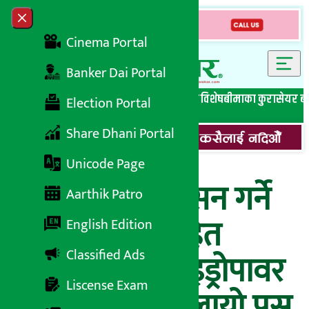
Skip to content
Close menu
Cinema Portal
Banker Dai Portal
सबै समाचार
बेथिति मुर्दाबाद
बैंकिङ विशेष
लघुवित्त विशेष
बीमाका कुरा
सेयर ब
Election Portal
Share Dhani Portal
Unicode Page
आइपीओ निष्कासन गर्ने
Aarthik Patro
विशेष प्रस्तावसहित
English Edition
Classified Ads
बिन्ध्यवासिनी हाइड्रोपावर
Liscense Exam
डेभलपमेन्टले बोलायो पुस