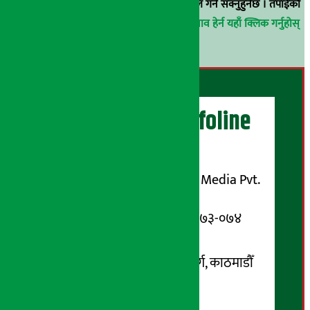
वा
arthasarokarnews@gmail.com
मा ई-मेल गर्न सक्नुहुनेछ । तपाईंको
परिचय गोप्य राखिनेछ ।
अर्थ सरोकार समाचार प्रभाव हेर्न यहाँ क्लिक गर्नुहोस्
।
अर्थ सरोकार Infoline
सञ्चालक/ प्रकाशक
शुभम् मिडिया प्रालि (Shubham Media Pvt.
Ltd.)
सूचना विभाग दर्ता नम्बर : १३३-०७३-०७४
सम्पर्क ठेगाना:
कोटेश्वर-३२, बासुकी नगर मार्ग, काठमाडौँ
फोन नम्बर : ०१-५१९९१०८ /
९८५१००६६४८