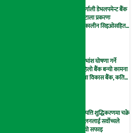
कर्णाली डेभलपमेन्ट बैंक
घोटाला प्रकरणः
तत्कालीन सिइओसहित
३ जना पक्राउ, सय बढी
अझै फरार !
लाभांश घोषणा गर्ने
पहिलो बैंक बन्यो कामना
सेवा विकास बैंक, कति
दिने भयो ?
सम्पत्ति शुद्धिकरणमा चक्रे
मिलनलाई सर्वोच्चले
दियो सफाइ