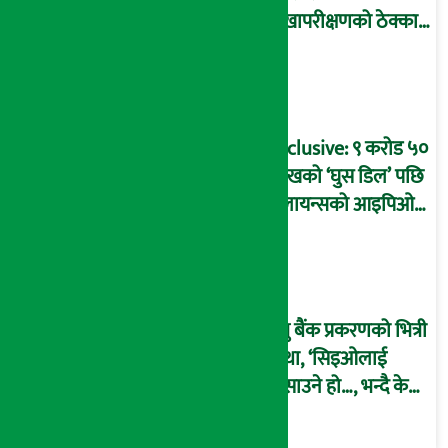
लेखापरीक्षणको ठेक्का
प्रक्रिया पनि ‘विवाद’मा,
बदनियत बोकेर
कार्यविधि बनाएको
आरोप !
Exclusive: ९ करोड ५०
लाखको ‘घुस डिल’ पछि
रिलायन्सको आइपिओ
अनुमति दिएको
दाबीसहित अख्तियारमा
उजुरी !
प्रभु बैंक प्रकरणको भित्री
कथा, ‘सिइओलाई
फसाउने हो…, भन्दै के
मात्र गरेनन् मणिरामले ?,
अन्तत: आफैँ जाकिए’