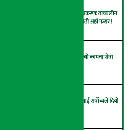
कर्णाली डेभलपमेन्ट बैंक घोटाला प्रकरणः तत्कालीन
सिइओसहित ३ जना पक्राउ, सय बढी अझै फरार !
२
लाभांश घोषणा गर्ने पहिलो बैंक बन्यो कामना सेवा
विकास बैंक, कति दिने भयो ?
३
सम्पत्ति शुद्धिकरणमा चक्रे मिलनलाई सर्वोच्चले दियो
सफाइ
४