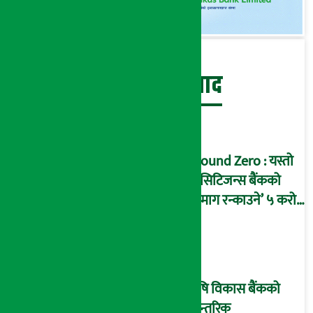
बेथिति मुर्दाबाद
Ground Zero : यस्तो
छ सिटिजन्स बैंकको
‘दिमाग रन्काउने’ ५ करोड
घोटालाको नालीबेली,
आइडी नम्बर २२७४
माष्टरमाइन्ड !
कृषि विकास बैंकको
आन्तरिक