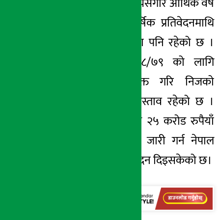
एजेण्डा रहेको छ । त्यसैगरि आर्थिक वर्ष
२ं०७७/७८ को वार्षिक प्रतिवेदनमाथि
छलफल गर्ने एजेण्डा पनि रहेको छ ।
आर्थिक वर्ष २०७८/७९ को लागि
लेखापरीक्षक नियुक्त गरि निजको
पारिश्रमिक तोक्ने प्रस्ताव रहेको छ ।
यता बिन्ध्यवासिनीले २५ करोड रुपैयाँ
बराबरको आइपीओ जारी गर्न नेपाल
धितोपत्र बोर्डमा आवेदन दिइसकेको छ।