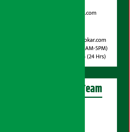
Email:
arthasarokarnews@gmail.com
पोष्ट बक्स नम्बर : ४०७०
विज्ञापनका लागि:
Email :
info@arthasarokar.com
Phone : 9851017914 (10AM-5PM)
Whatsapp : 9851017914 (24 Hrs)
अर्थ सरोकार Team
प्रधान सम्पादक:
सुरज प्याकुरेल
कार्यकारी सम्पादक: