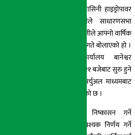
काठमाडौं । बिन्ध्यवासिनी हाइड्रोपावर
अर्थ सरोकार
डेभलपमेन्ट कम्पनीले साधारणसभा
१० मंसिर २०७८, शुक्र
बोलाएको छ । कम्पनीले आफ्नो वार्षिक
साधारणसभा पुस २ गते बोलाएको हो ।
सभा आफ्नै कार्यालय बानेश्वर
काठमाडौंमा बिहान ११ बजेबाट सुरु हुने
भएको छ । सभा भर्चुअल माध्यमबाट
हुने कम्पनीले जनाएको छ ।
सभामा आइपीओ निष्कासन गर्ने
सम्बन्धमा पनि आवश्यक निर्णय गर्ने