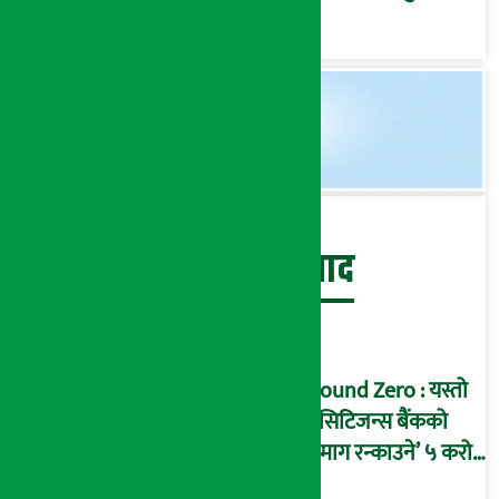
‘कोल्याप्स’ हुने जोखिम !
(भिडियो ब्रिफिङ)
बेथिति मुर्दाबाद
Ground Zero : यस्तो
छ सिटिजन्स बैंकको
‘दिमाग रन्काउने’ ५ करोड
घोटालाको नालीबेली,