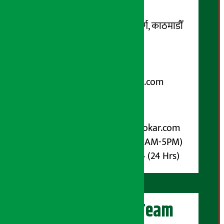
सम्पर्क ठेगाना:
कोटेश्वर-३२, बासुकी नगर मार्ग, काठमाडौँ
फोन नम्बर : ०१-५१९९१०८ /
९८५१००६६४८
Email:
arthasarokarnews@gmail.com
पोष्ट बक्स नम्बर : ४०७०
विज्ञापनका लागि:
Email :
info@arthasarokar.com
Phone : 9851017914 (10AM-5PM)
Whatsapp : 9851017914 (24 Hrs)
अर्थ सरोकार Team