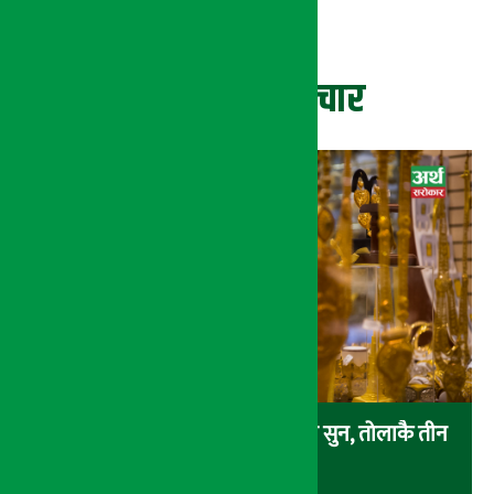
ताजा समाचार
एकैदिन ४ हजार ८ सय रुपैयाँले बढ्यो सुन, तोलाकै तीन
लाख नाघ्यो