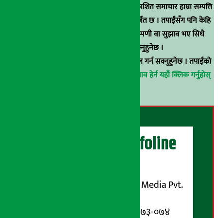
स्रोत खुलाइएका बाहेक अर्थ सरोकार डटकममा प्रकाशित समाचार हाम्रा सम्पत्ति
हुन् । कुनै पनि खालको पुन: प्रकाशन / प्रशारण बर्जित छ । तपाईंसँग पनि केहि
समाचार छन्, वा हाम्रा समाचारप्रति कुनै टिकाटिप्पणी वा सुझाव भए सिधै
९८५१००६६४८मा सम्पर्क गर्न सक्नुहुनेछ ।
वा
arthasarokarnews@gmail.com
मा ई-मेल गर्न सक्नुहुनेछ । तपाईंको
परिचय गोप्य राखिनेछ ।
अर्थ सरोकार समाचार प्रभाव हेर्न यहाँ क्लिक गर्नुहोस्
।
अर्थ सरोकार Infoline
सञ्चालक/ प्रकाशक
शुभम् मिडिया प्रालि (Shubham Media Pvt.
Ltd.)
सूचना विभाग दर्ता नम्बर : १३३-०७३-०७४