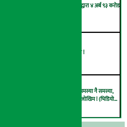
आन्तरिक राजस्व कार्यालय भद्रपुरद्वारा ४ अर्ब ९३ करोड
बढी राजस्व संकलन
४
बढ्दै ग्यासको आयात, हट्दै अभाव !
५
राष्ट्र बैंकले पनि इसेवाभित्र देख्यो समस्या नै समस्या,
हिरोबाट जिरो हुँदै ‘कोल्याप्स’ हुने जोखिम ! (भिडियो
६
ब्रिफिङ)