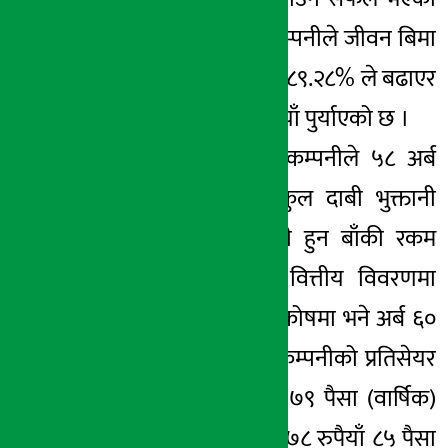
छ । यसअवधिमा कम्पनीले जीवन बिमा
कोषको आकार पनि ८९.२८% ले बढाएर
३ अर्ब ६१ करोड रुपैयाँ पुर्याएको छ ।
पुस मसान्तसम्ममा कम्पनीले ५८ अर्ब
४८ करोड रुपैयाँ कुल दाबी भुक्तानी
गरेको छ । भुक्तानी हुन बाँकी रकम
नरहेको कम्पनीको वित्तीय विवरणमा
उल्लेख छ । जगेडा कोषमा भने अर्ब ६०
लाख रुपैयाँ रहेको कम्पनीको प्रतिसेयर
आम्दानी २५ रुपैयाँ ७९ पैसा (वार्षिक)
र प्रतिसेयर नेटवर्थ १७८ रुपैयाँ ८५ पैसा