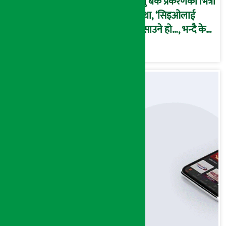
प्रभु बैंक प्रकरणको भित्री
कथा, ‘सिइओलाई
फसाउने हो…, भन्दै के
मात्र गरेनन् मणिरामले ?,
अन्तत: आफैँ जाकिए’