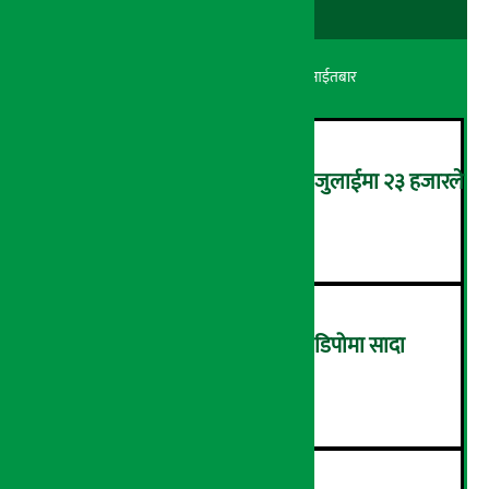
अर्थ सरोकार
२४ श्रावण २०८३, आईतबार
कमजोर बन्दै अमेरिकी श्रम बजार, जुलाईमा २३ हजारले
घट्यो रोजगारीको संख्या
२
ग्यासको कालोबजारी रोक्न ग्यास डिपोमा सादा
पोसाकका प्रहरी परिचालन !
३