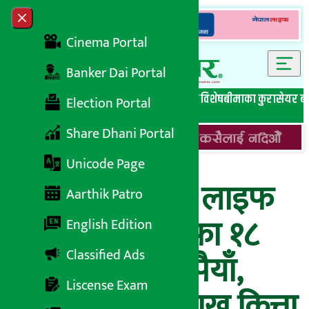
Skip to content
Close menu
Cinema Portal
Banker Dai Portal
सबै समाचार
बेथिति मुर्दाबाद
बैंकिङ विशेष
लघुवित्त विशेष
बीमाका कुरा
सेयर ब
Election Portal
Share Dhani Portal
Unicode Page
रिलायबल नेपाल लाइफ
Aarthik Patro
इन्स्योरेन्सको नाफा १८
English Edition
Classified Ads
करोड ५ लाख रुपैयाँ,
Liscense Exam
प्रिमियममा ६० लाख कित्ता