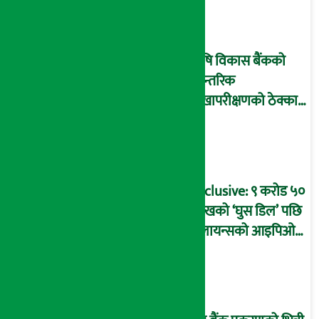
आइडी नम्बर २२७४
माष्टरमाइन्ड !
कृषि विकास बैंकको
आन्तरिक
लेखापरीक्षणको ठेक्का
प्रक्रिया पनि ‘विवाद’मा,
बदनियत बोकेर
कार्यविधि बनाएको
आरोप !
Exclusive: ९ करोड ५०
लाखको ‘घुस डिल’ पछि
रिलायन्सको आइपिओ
अनुमति दिएको
दाबीसहित अख्तियारमा
उजुरी !