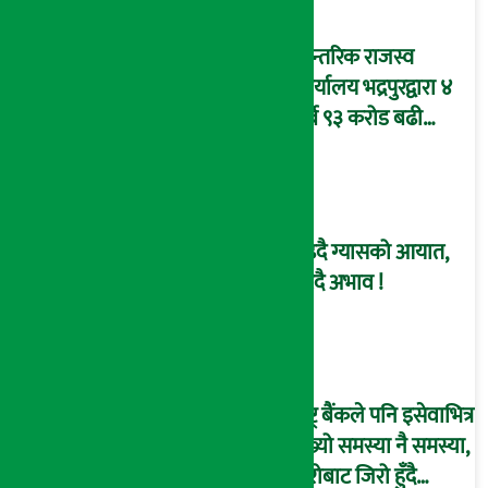
आन्तरिक राजस्व
कार्यालय भद्रपुरद्वारा ४
अर्ब ९३ करोड बढी
राजस्व संकलन
बढ्दै ग्यासको आयात,
हट्दै अभाव !
राष्ट्र बैंकले पनि इसेवाभित्र
देख्यो समस्या नै समस्या,
हिरोबाट जिरो हुँदै