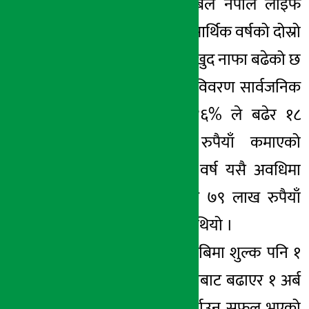
काठमाडौं । रिलायबल नेपाल लाइफ
इन्स्योरेन्सको चालु आर्थिक वर्षको दोस्रो
अर्थ सरोकार
त्रैमासमा १.४६% ले खुद नाफा बढेको छ
२५ माघ २०७८, मंगल
। कम्पनीले वित्तीय विवरण सार्वजनिक
गर्दै खुद नाफा १.४६% ले बढेर १८
करोड ५ लाख रुपैयाँ कमाएको
जनाएको हो । गत वर्ष यसै अवधिमा
कम्पनीले १७ करोड ७९ लाख रुपैयाँ
खुद नाफा कमाएको थियो ।
यस्तै, कम्पनीले खुद बिमा शुल्क पनि १
अर्ब ३१ करोड रुपैयाँबाट बढाएर १ अर्ब
९२ करोड रुपैयाँ पुर्याउन सफल भएको