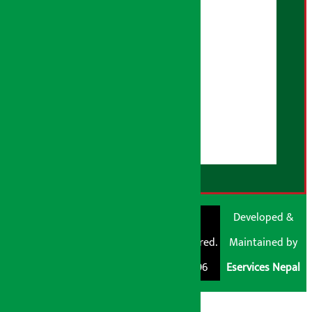
भूलसुधार नीति
विज्ञापन नीति
AI नीति
हाम्रो बारेमा
युजर गाइडलाइन्स
डिस्क्लेमर नोट
RSS Feed
© Shubham Media
Artha Sarokar®
Developed &
Pvt. Ltd. All Rights
Trademark Registered.
Maintained by
Reserved 2026.
Regd. No. : 047796
Eservices Nepal