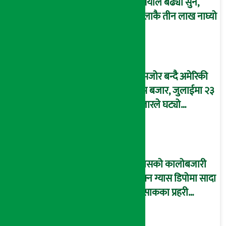
रुपैयाँले बढ्यो सुन,
तोलाकै तीन लाख नाघ्यो
कमजोर बन्दै अमेरिकी
श्रम बजार, जुलाईमा २३
हजारले घट्यो
रोजगारीको संख्या
ग्यासको कालोबजारी
रोक्न ग्यास डिपोमा सादा
पोसाकका प्रहरी
परिचालन !