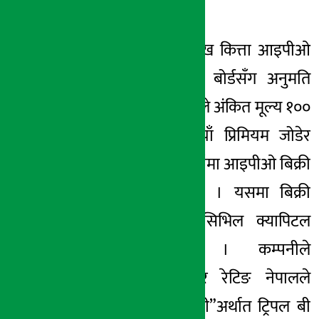
रहेको छ ।
रिलायबलले ६० लाख कित्ता आइपीओ
बिक्री गर्न धितोपत्र बोर्डसँग अनुमति
मागेको छ । कम्पनीले अंकित मूल्य १००
रुपैयाँमा ११२ रुपैयाँ प्रिमियम जोडेर
प्रतिकित्ता २१२ रुपैयाँमा आइपीओ बिक्री
अनुमति मागेको हो । यसमा बिक्री
प्रबन्धकको काम सिभिल क्यापिटल
मार्केटले गर्नेछ । कम्पनीले
आइपीओलाई केयर रेटिङ नेपालले
“केयर एनपी बीबीबी”अर्थात ट्रिपल बी