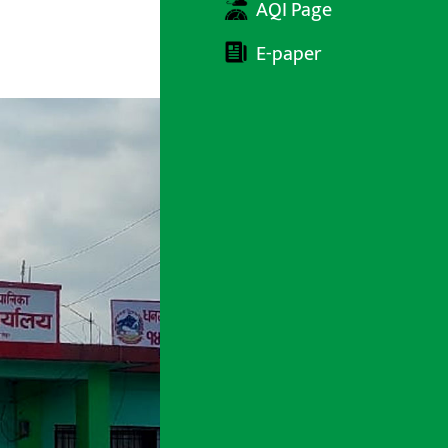
AQI Page
E-paper