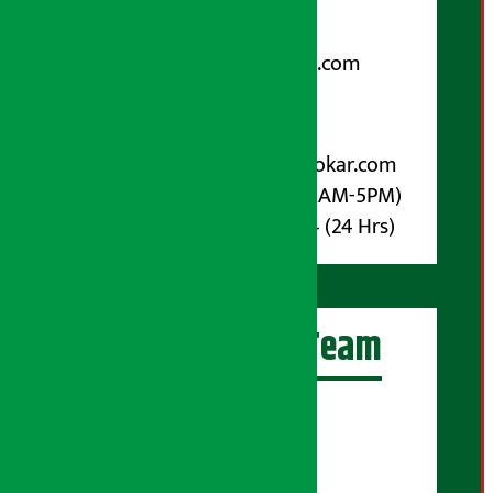
९८५१००६६४८
Email:
arthasarokarnews@gmail.com
पोष्ट बक्स नम्बर : ४०७०
विज्ञापनका लागि:
Email :
info@arthasarokar.com
Phone : 9851017914 (10AM-5PM)
Whatsapp : 9851017914 (24 Hrs)
अर्थ सरोकार Team
प्रधान सम्पादक:
सुरज प्याकुरेल
कार्यकारी सम्पादक: