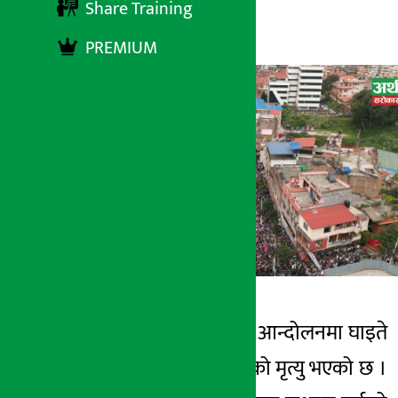
Share Training
अर्थ सरोकार
१३ आश्विन २०८२, सोमबार १७:३०
PREMIUM
काठमाडौँ । जेन-जी आन्दोलनमा घाइते
अर्थ सरोकार
भएका थप एकजनाको मृत्यु भएको छ ।
१३ आश्विन २०८२, सोम