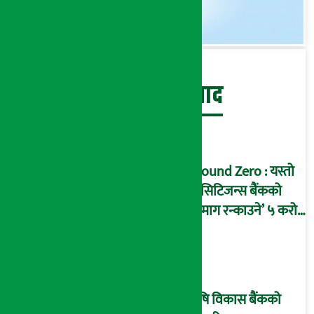
बेथिति मुर्दाबाद
Ground Zero : यस्तो
छ सिटिजन्स बैंकको
‘दिमाग रन्काउने’ ५ करोड
घोटालाको नालीबेली,
आइडी नम्बर २२७४
माष्टरमाइन्ड !
कृषि विकास बैंकको