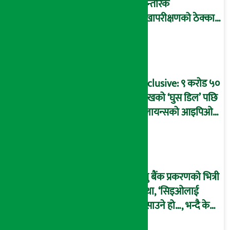
आन्तरिक
लेखापरीक्षणको ठेक्का
प्रक्रिया पनि ‘विवाद’मा,
बदनियत बोकेर
कार्यविधि बनाएको
आरोप !
Exclusive: ९ करोड ५०
लाखको ‘घुस डिल’ पछि
रिलायन्सको आइपिओ
अनुमति दिएको
दाबीसहित अख्तियारमा
उजुरी !
प्रभु बैंक प्रकरणको भित्री
कथा, ‘सिइओलाई
फसाउने हो…, भन्दै के
मात्र गरेनन् मणिरामले ?,