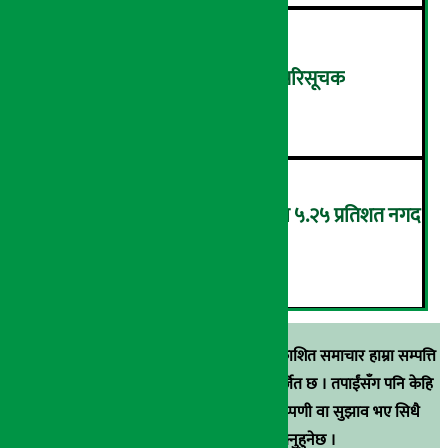
शुक्रबार ४.०५ अंकले घट्यो नेप्से परिसूचक
५
‘एनएमबि सरल बचत फण्ड-इ’द्वारा ५.२५ प्रतिशत नगद
प्रतिफल घोषणा
६
स्रोत खुलाइएका बाहेक अर्थ सरोकार डटकममा प्रकाशित समाचार हाम्रा सम्पत्ति
हुन् । कुनै पनि खालको पुन: प्रकाशन / प्रशारण बर्जित छ । तपाईंसँग पनि केहि
समाचार छन्, वा हाम्रा समाचारप्रति कुनै टिकाटिप्पणी वा सुझाव भए सिधै
९८५१००६६४८मा सम्पर्क गर्न सक्नुहुनेछ ।