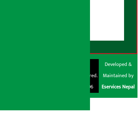
हाम्रो बारेमा
युजर गाइडलाइन्स
डिस्क्लेमर नोट
RSS Feed
© Shubham Media
Artha Sarokar®
Developed &
Pvt. Ltd. All Rights
Trademark Registered.
Maintained by
Reserved 2026.
Regd. No. : 047796
Eservices Nepal