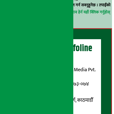
वा
arthasarokarnews@gmail.com
मा ई-मेल गर्न सक्नुहुनेछ । तपाईंको
परिचय गोप्य राखिनेछ ।
अर्थ सरोकार समाचार प्रभाव हेर्न यहाँ क्लिक गर्नुहोस्
।
अर्थ सरोकार Infoline
सञ्चालक/ प्रकाशक
शुभम् मिडिया प्रालि (Shubham Media Pvt.
Ltd.)
सूचना विभाग दर्ता नम्बर : १३३-०७३-०७४
सम्पर्क ठेगाना:
कोटेश्वर-३२, बासुकी नगर मार्ग, काठमाडौँ
फोन नम्बर : ०१-५१९९१०८ /