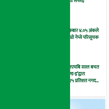
दियो सफाइ
शुक्रबार ४.०५ अंकले
घट्यो नेप्से परिसूचक
‘एनएमबि सरल बचत
फण्ड-इ’द्वारा
५.२५ प्रतिशत नगद
प्रतिफल घोषणा