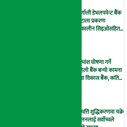
कर्णाली डेभलपमेन्ट बैंक
घोटाला प्रकरणः
तत्कालीन सिइओसहित
३ जना पक्राउ, सय बढी
अझै फरार !
लाभांश घोषणा गर्ने
पहिलो बैंक बन्यो कामना
सेवा विकास बैंक, कति
दिने भयो ?
सम्पत्ति शुद्धिकरणमा चक्रे
मिलनलाई सर्वोच्चले