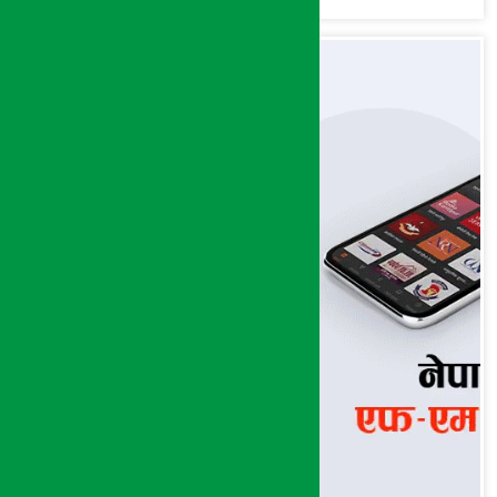
अन्तत: आफैँ जाकिए’