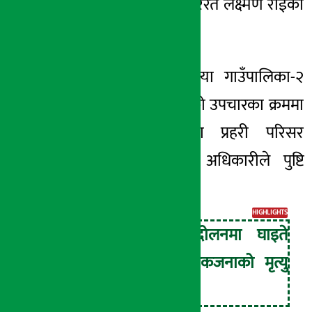
ट्रमा सेन्टरमा उपचाररत लक्ष्मण राईको
मृत्यु भएको हो ।
नुवाकोटको पञ्चकन्या गाउँपालिका-२
का ३६ वर्षीय राईको उपचारका क्रममा
मृत्युभएको जिल्ला प्रहरी परिसर
काठमाडौँका एक अधिकारीले पुष्टि
गरेका छन् ।
HIGHLIGHTS
जेन-जी आन्दोलनमा घाइते
भएका थप एकजनाको मृत्यु
भएको छ ।