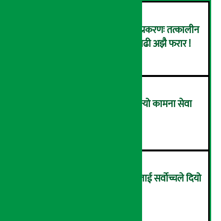
कर्णाली डेभलपमेन्ट बैंक घोटाला प्रकरणः तत्कालीन
सिइओसहित ३ जना पक्राउ, सय बढी अझै फरार !
२
लाभांश घोषणा गर्ने पहिलो बैंक बन्यो कामना सेवा
विकास बैंक, कति दिने भयो ?
३
सम्पत्ति शुद्धिकरणमा चक्रे मिलनलाई सर्वोच्चले दियो
सफाइ
४