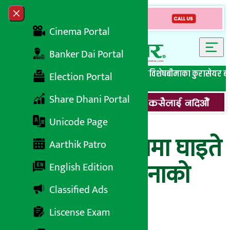
Skip to content
Close menu
Cinema Portal
Banker Dai Portal
सबै समाचार
बेथिति मुर्दाबाद
बैंकिङ विशेष
लघुवित्त विशेष
बीमाका कुरा
सेयर ब
Election Portal
Share Dhani Portal
Unicode Page
जेन-जी आन्दोलनमा घाइते
Aarthik Patro
भएका थप एकजनाको
English Edition
Classified Ads
मृत्यु
Liscense Exam