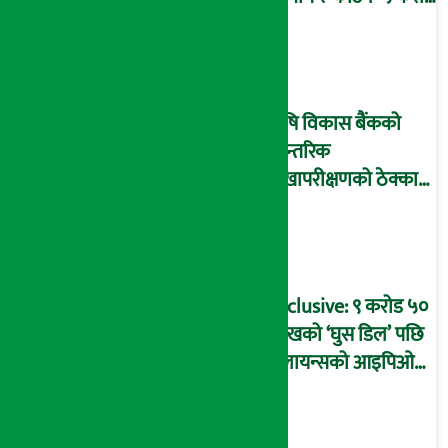
घोटालाको नालीबेली,
आइडी नम्बर २२७४
माष्टरमाइन्ड !
कृषि विकास बैंकको
आन्तरिक
लेखापरीक्षणको ठेक्का
प्रक्रिया पनि ‘विवाद’मा,
बदनियत बोकेर
कार्यविधि बनाएको
आरोप !
Exclusive: ९ करोड ५०
लाखको ‘घुस डिल’ पछि
रिलायन्सको आइपिओ
अनुमति दिएको
दाबीसहित अख्तियारमा
उजुरी !