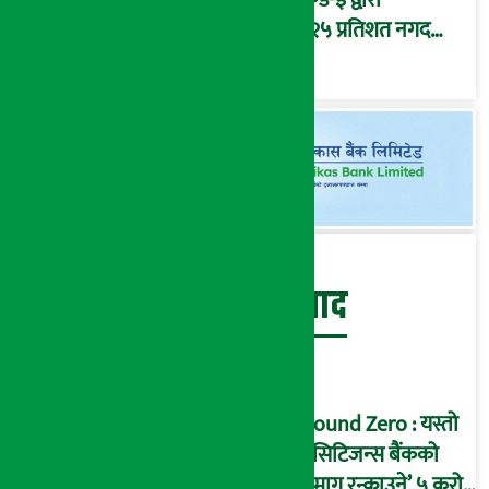
५.२५ प्रतिशत नगद
प्रतिफल घोषणा
बेथिति मुर्दाबाद
Ground Zero : यस्तो
छ सिटिजन्स बैंकको
‘दिमाग रन्काउने’ ५ करोड