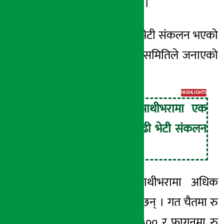
भेटी संकलन भएको छ ।
वैशाख महिनामा उक्त भेटी संकलन भएको
पाथीभरा क्षेत्र विकास समितिले जनाएको
छ ।
HIGHLIGHTS
वैशाखमा मात्रै पाथीभरामा एक
करोड ६ लाख बढी भेटी संकलन
भएको छ ।
चैत र वैशाखमा पाथीभरामा अधिक
भक्तजन आउने गरेका छन् । गत चैतमा रु
५८ लाख ५७ हजार ५०० र फागुनमा रु