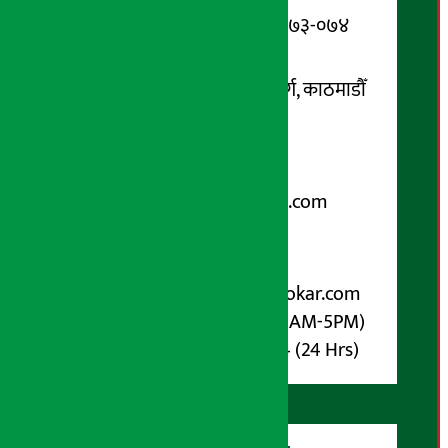
सूचना विभाग दर्ता नम्बर : १३३-०७३-०७४
सम्पर्क ठेगाना:
कोटेश्वर-३२, बासुकी नगर मार्ग, काठमाडौँ
फोन नम्बर : ०१-५१९९१०८ /
९८५१००६६४८
Email:
arthasarokarnews@gmail.com
पोष्ट बक्स नम्बर : ४०७०
विज्ञापनका लागि:
Email :
info@arthasarokar.com
Phone : 9851017914 (10AM-5PM)
Whatsapp : 9851017914 (24 Hrs)