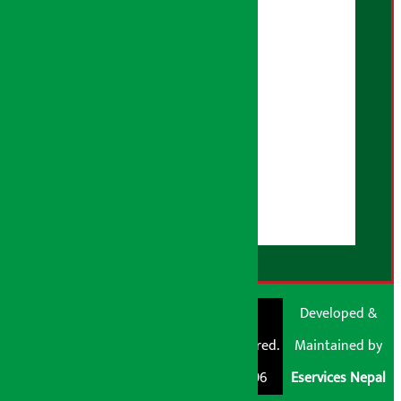
गोपनियता नीति
तथ्य जाँच नीति
भूलसुधार नीति
विज्ञापन नीति
AI नीति
हाम्रो बारेमा
युजर गाइडलाइन्स
डिस्क्लेमर नोट
RSS Feed
© Shubham Media
Artha Sarokar®
Developed &
Pvt. Ltd. All Rights
Trademark Registered.
Maintained by
Reserved 2026.
Regd. No. : 047796
Eservices Nepal