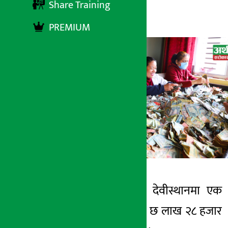
Share Training
अर्थ सरोकार
१ जेष्ठ २०८३, शुक्रबार ११:४३
PREMIUM
काठमाडौँ । पाथीभरा देवीस्थानमा एक
अर्थ सरोकार
महिनामा रु एक करोड छ लाख २८ हजार
१ जेष्ठ २०८३, शुक्र