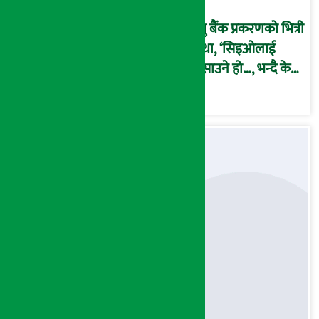
प्रभु बैंक प्रकरणको भित्री
कथा, ‘सिइओलाई
फसाउने हो…, भन्दै के
मात्र गरेनन् मणिरामले ?,
अन्तत: आफैँ जाकिए’