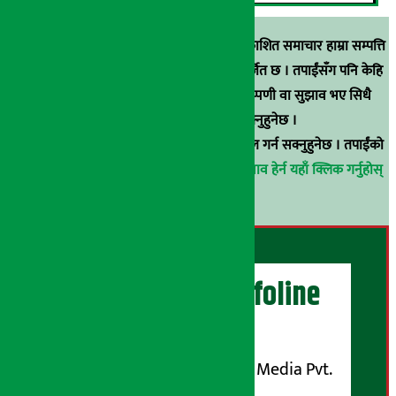
स्रोत खुलाइएका बाहेक अर्थ सरोकार डटकममा प्रकाशित समाचार हाम्रा सम्पत्ति
हुन् । कुनै पनि खालको पुन: प्रकाशन / प्रशारण बर्जित छ । तपाईंसँग पनि केहि
समाचार छन्, वा हाम्रा समाचारप्रति कुनै टिकाटिप्पणी वा सुझाव भए सिधै
९८५१००६६४८मा सम्पर्क गर्न सक्नुहुनेछ ।
वा
arthasarokarnews@gmail.com
मा ई-मेल गर्न सक्नुहुनेछ । तपाईंको
परिचय गोप्य राखिनेछ ।
अर्थ सरोकार समाचार प्रभाव हेर्न यहाँ क्लिक गर्नुहोस्
।
अर्थ सरोकार Infoline
सञ्चालक/ प्रकाशक
शुभम् मिडिया प्रालि (Shubham Media Pvt.
Ltd.)