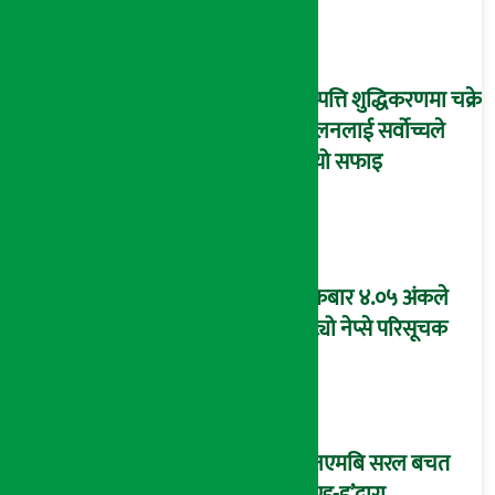
दिने भयो ?
सम्पत्ति शुद्धिकरणमा चक्रे
मिलनलाई सर्वोच्चले
दियो सफाइ
शुक्रबार ४.०५ अंकले
घट्यो नेप्से परिसूचक
‘एनएमबि सरल बचत
फण्ड-इ’द्वारा