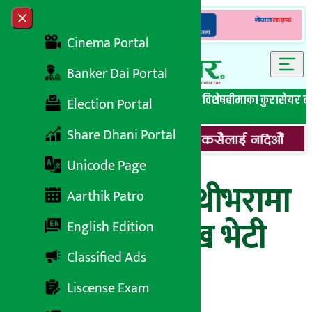
Skip to content
Close menu
Cinema Portal
Banker Dai Portal
सबै समाचार
बेथिति मुर्दाबाद
बैंकिङ विशेष
लघुवित्त विशेष
बीमाका कुरा
सेयर ब
Election Portal
Share Dhani Portal
Unicode Page
वैशाखमा मात्रै पाथीभरामा
Aarthik Patro
एक करोड ६ लाख भेटी
English Edition
Classified Ads
संकलन
Liscense Exam