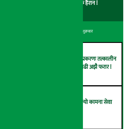
लोड नै नहुने समस्या, ग्राहक हैरान !
अर्थ सरोकार
२२ श्रावण २०८३, शुक्रबार
कर्णाली डेभलपमेन्ट बैंक घोटाला प्रकरणः तत्कालीन
सिइओसहित ३ जना पक्राउ, सय बढी अझै फरार !
२
लाभांश घोषणा गर्ने पहिलो बैंक बन्यो कामना सेवा
विकास बैंक, कति दिने भयो ?
३