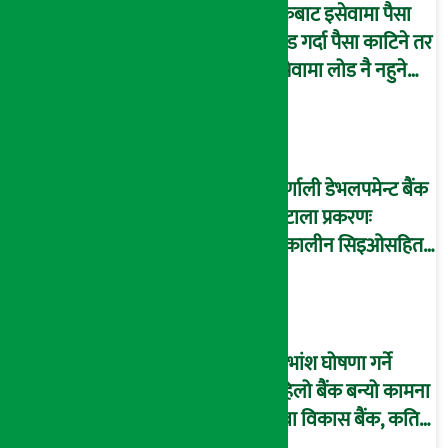
बैंकबाट इसेवामा पैसा
लोड गर्दा पैसा काटिने तर
इसेवामा लोड नै नहुने
समस्या, ग्राहक हैरान !
कर्णाली डेभलपमेन्ट बैंक
घोटाला प्रकरणः
तत्कालीन सिइओसहित
३ जना पक्राउ, सय बढी
अझै फरार !
लाभांश घोषणा गर्ने
पहिलो बैंक बन्यो कामना
सेवा विकास बैंक, कति