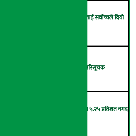
सम्पत्ति शुद्धिकरणमा चक्रे मिलनलाई सर्वोच्चले दियो
सफाइ
४
शुक्रबार ४.०५ अंकले घट्यो नेप्से परिसूचक
५
‘एनएमबि सरल बचत फण्ड-इ’द्वारा ५.२५ प्रतिशत नगद
प्रतिफल घोषणा
६