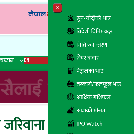
Close menu
सुन-चाँदीको भाउ
विदेशी विनिमयदर
मिति रुपान्तरण
सेयर बजार
्य खास
EN
रेडियो
Recent News
Trending News
Search
पेट्रोलको भाउ
तरकारी/फलफूल भाउ
आर्थिक राशिफल
आजको मौसम
 जरिवाना !
IPO Watch