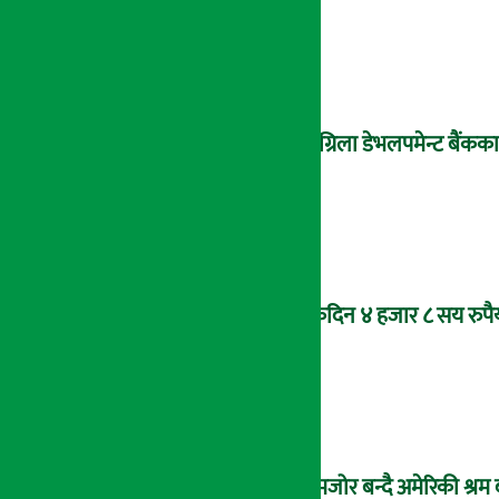
सांग्रिला डेभलपमेन्ट बैंकका
एकैदिन ४ हजार ८ सय रुपैय
कमजोर बन्दै अमेरिकी श्रम