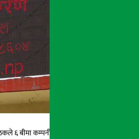
कले ६ बीमा कम्पनीहरुलाई कारवाही गर्ने निर्णय