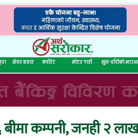
ुरा
सेयर बजार
कर्पोरेट
मोटर गाडी
सुन-चाँदीको भाउ
अन
 बीमा कम्पनी, जनही २ लाख