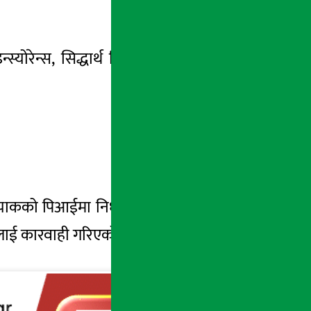
योरेन्स, सिद्धार्थ प्रिमियर इन्स्योरेन्स, सानिामा
्रयाकको पिआईमा निर्धारण गरिएको मापदण्डभन्दा
्पनीलाई कारवाही गरिएको प्राधिकरणले जनाएको छ ।