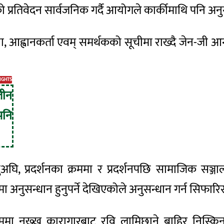
 प्रतिवेदन सार्वजनिक गर्दै आयोगले
कार्कीमाथि
पनि अनुस
ता,
आह्वानकर्ता
एवम् समर्थकको सूचीमा राख्दै
जेन-जी
आन
IGHTS
लीन
पनि
ुनुअघि, प्रदर्शनका क्रममा र प्रदर्शनपछि सामाजिक सञ्
ा अनुसन्धान हुनुपर्ने देखिएकोले अनुसन्धान गर्न सिफार
मा नख्खु कारागारबाट रवि लामिछाने बाहिर निस्किन