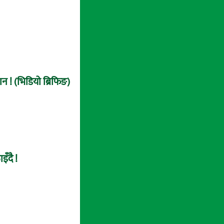
ान ! (भिडियो ब्रिफिङ)
ँदै !