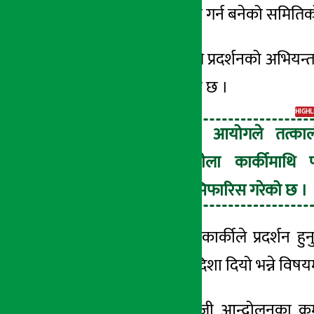
आन्दोलनबारे छानबिन गर्न बनेको समितिको
१३ जेष्ठ २०८३, बुध
प्रतिवेदनमा
कार्कीमाथि
प्रदर्शनको अभियन्
गर्न सिफारिस गरिएको छ ।
HIGHL
मानव अधिकार आयोगले तत्का
प्रधानमन्त्री सुशीला कार्कीमाथि 
अनुसन्धान गर्न सिफारिस गरेको छ ।
आयोगले प्रतिवेदनमा कार्कीले प्रदर्शन ह
आन्दोलनलाई कस्तो दिशा दियो भन्ने विषयम
त्यस्तै, आयोगले
जेन-जी
आन्दोलनका क्रम