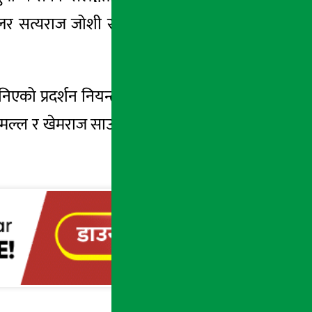
ेलर सत्यराज जोशी र
सांसदहरु
मनिष झा र हरि
निएको प्रदर्शन नियन्त्रण बाहिर गई हिंसात्मक
रुप
मल्ल र खेमराज
साउडमाथि
पनि सूक्ष्म अनुसन्धान