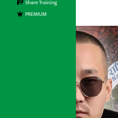
Share Training
PREMIUM
अर्थ सरोकार
१३ जेष्ठ २०८३, बुधबार १७:४९