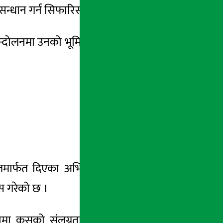
न्धान गर्न सिफारिस गरेको हो ।
्दोलनमा उनको
भूमिकाबारे
सूक्ष्म
रुपमा छानविन
जालमार्फत दिएका अभिव्यक्ति र उनको सक्रियताले
िस गरेको छ ।
ुमा कसको संलग्नता थियो ? भन्ने विषयमा पनि