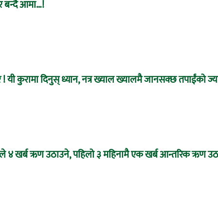
र बन्दै आमा…!
र ! यी कुरामा दिनुस् ध्यान, नत्र ख्याल ख्यालमै जानसक्छ तपाईंको ज्य
ले ४ खर्ब ऋण उठाउने, पहिलो ३ महिनामै एक खर्ब आन्तरिक ऋण उठाइ