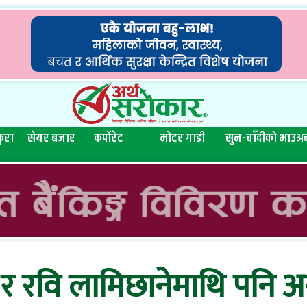
ुरा
सेयर बजार
कर्पोरेट
मोटर गाडी
सुन-चाँदीको भाउ
अन
ङ र रवि लामिछानेमाथि पनि अ