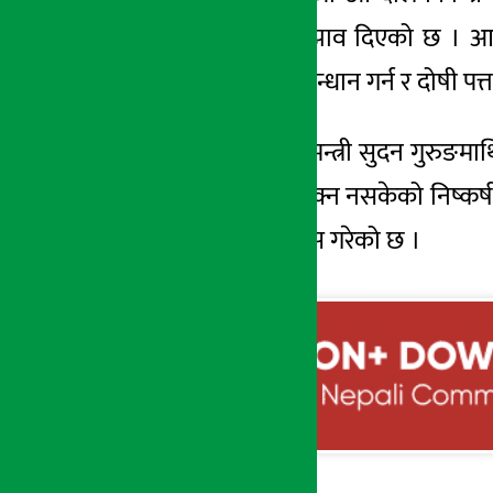
अनुसन्धान गर्नुपर्ने सुझाव दिएको छ 
ढकालमाथि पनि अनुसन्धान गर्न र दोषी पत
यता आयोगले पूर्व गृहमन्त्री
सुदन
गुरुङमाथि
लिँदा पनि त्यसलाई रोक्न नसकेको निष्कर
गर्न आयोगले सिफारिस गरेको छ ।