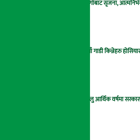
धागोबाट सृजना, आत्मनिर्भ
नयाँ गाडी किन्नेहरु होसिया
चालु आर्थिक वर्षमा सरकार