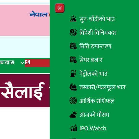
Close menu
सुन-चाँदीको भाउ
विदेशी विनिमयदर
मिति रुपान्तरण
सेयर बजार
्य खास
EN
रेडियो
Recent News
Trending News
Search
पेट्रोलको भाउ
तरकारी/फलफूल भाउ
आर्थिक राशिफल
आजको मौसम
IPO Watch