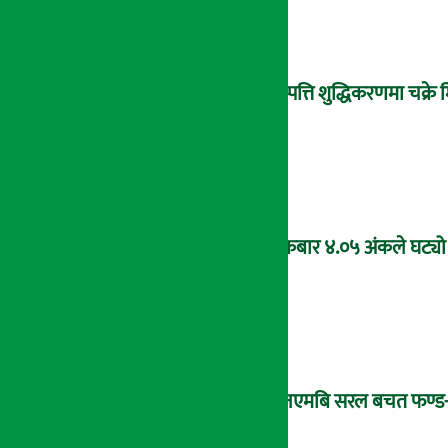
सम्पत्ति शुद्धिकरणमा चक्र
शुक्रबार ४.०५ अंकले घट्यो
‘एनएमबि सरल बचत फण्ड-इ’