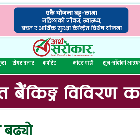
ुरा
सेयर बजार
कर्पोरेट
मोटर गाडी
सुन-चाँदीको भाउ
अन
े बढ्यो