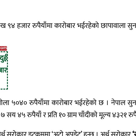
लाख ९४ हजार रुपैयाँमा कारोबार भईरहेको छापावाला सु
IGHTS
दुई
बार
रतितोला ५०४० रुपैयाँमा कारोबार भईरहेको छ । नेपाल सुन
 सय ४५ रुपैयाँ र प्रति १० ग्राम चाँदीको मूल्य ४३२१ र
अर्थ सरोकार डटकममा ‘अटो अपडेट’ हुन्छ । अर्थ सरोकार
‘