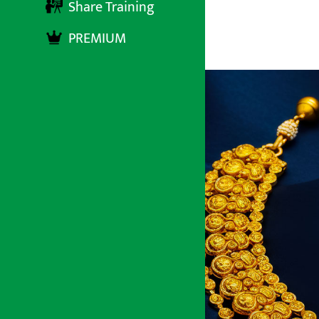
Share Training
PREMIUM
अर्थ सरोकार
४ जेष्ठ २०८३, सोमबार १३:१४