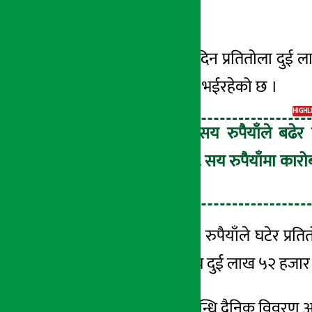
रुपैयाँले बढेको हो ।
४ जेष्ठ २०८३, सोम
कारोबारको अघिल्लो दिन प्रतितोला दुई 
सय रुपैयाँमा कारोबार भईरहेको छ ।
HIGHL
सुनको मूल्य ८ सय रुपैयाँले बढेर 
लाख ९४ हजार ८ सय रुपैयाँमा कारो
भईरहेको छ ।
यता चाँदीको मूल्य २० रुपैयाँले घटेर प्
छापावाला सुनको मूल्य दुई लाख ५२ हजार ७
सुनचाँदीको मूल्य सम्बन्धि दैनिक विवरण 