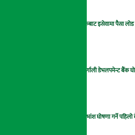
बैंकबाट इसेवामा पैसा लोड ग
कर्णाली डेभलपमेन्ट बैंक
लाभांश घोषणा गर्ने पहिलो 