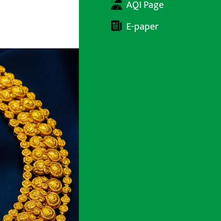
AQI Page
E-paper