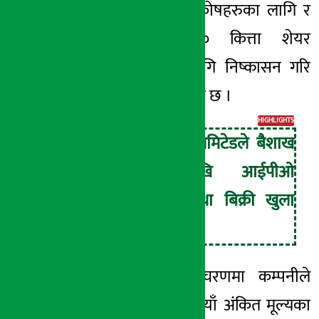
सामूहिक लगानी
कोषहरुका
लागि र
१८ हजार ७५० कित्ता शेयर
कर्मचारीहरुका
लागि
निष्कासन
गरि
बाँडफाँड
गरिसकेको छ ।
HIGHLIGHTS
स्नो रिभर्स लिमिटेडले बैशाख
२९ गतेदेखि आईपीओ
निष्कासन तथा बिक्री खुला
गर्दैछ ।
अब भने दोस्रो चरणमा कम्पनीले
प्रतिकित्ता १०० रुपैयाँ
अंकित
मूल्यका