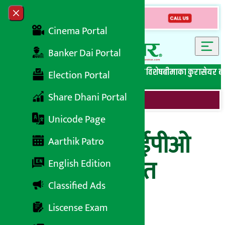
Skip to content
Close menu
Cinema Portal
Banker Dai Portal
सबै समाचार
बेथिति मुर्दाबाद
बैंकिङ विशेष
लघुवित्त विशेष
बीमाका कुरा
सेयर ब
Election Portal
Share Dhani Portal
Unicode Page
स्नो रिभर्सको आईपीओ
Aarthik Patro
खुल्दै, दिने होइन त
English Edition
Classified Ads
आवेदन ?
Liscense Exam