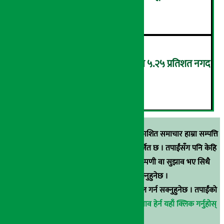
५
‘एनएमबि सरल बचत फण्ड-इ’द्वारा ५.२५ प्रतिशत नगद
प्रतिफल घोषणा
६
स्रोत खुलाइएका बाहेक अर्थ सरोकार डटकममा प्रकाशित समाचार हाम्रा सम्पत्ति
हुन् । कुनै पनि खालको पुन: प्रकाशन / प्रशारण बर्जित छ । तपाईंसँग पनि केहि
समाचार छन्, वा हाम्रा समाचारप्रति कुनै टिकाटिप्पणी वा सुझाव भए सिधै
९८५१००६६४८मा सम्पर्क गर्न सक्नुहुनेछ ।
वा
arthasarokarnews@gmail.com
मा ई-मेल गर्न सक्नुहुनेछ । तपाईंको
परिचय गोप्य राखिनेछ ।
अर्थ सरोकार समाचार प्रभाव हेर्न यहाँ क्लिक गर्नुहोस्
।