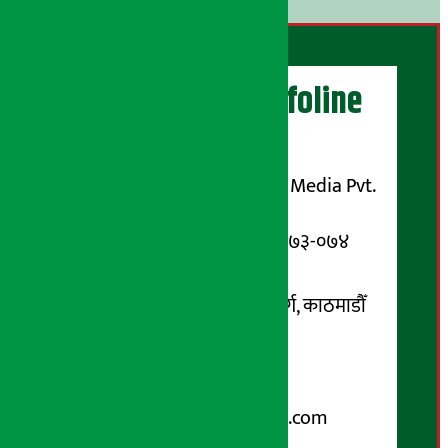
अर्थ सरोकार Infoline
सञ्चालक/ प्रकाशक
शुभम् मिडिया प्रालि (Shubham Media Pvt.
Ltd.)
सूचना विभाग दर्ता नम्बर : १३३-०७३-०७४
सम्पर्क ठेगाना:
कोटेश्वर-३२, बासुकी नगर मार्ग, काठमाडौँ
फोन नम्बर : ०१-५१९९१०८ /
९८५१००६६४८
Email:
arthasarokarnews@gmail.com
पोष्ट बक्स नम्बर : ४०७०