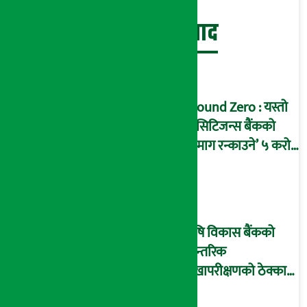
बेथिति मुर्दाबाद
Ground Zero : यस्तो
छ सिटिजन्स बैंकको
‘दिमाग रन्काउने’ ५ करोड
घोटालाको नालीबेली,
आइडी नम्बर २२७४
माष्टरमाइन्ड !
कृषि विकास बैंकको
आन्तरिक
लेखापरीक्षणको ठेक्का
प्रक्रिया पनि ‘विवाद’मा,