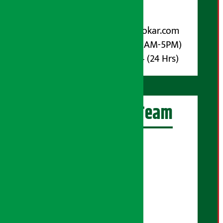
विज्ञापनका लागि:
Email :
info@arthasarokar.com
Phone : 9851017914 (10AM-5PM)
Whatsapp : 9851017914 (24 Hrs)
अर्थ सरोकार Team
प्रधान सम्पादक:
सुरज प्याकुरेल
कार्यकारी सम्पादक:
सुदर्शन श्रेष्ठ
बरिष्ठ सम्बाददाता: