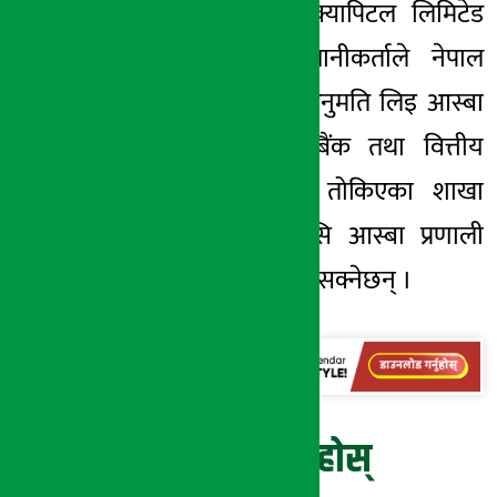
प्रबन्धक सानिमा क्यापिटल लिमिटेड
रहेको छ । लगानीकर्ताले नेपाल
धितोपत्र बोर्डबाट अनुमति लिइ
आस्बा
सेवामा सहभागी
बैंक
तथा वित्तीय
संस्था र तिनका तोकिएका शाखा
कार्यालयहरुबाट
सि
आस्बा
प्रणाली
मार्फत आवेदन दिन सक्नेछन् ।
प्रतिक्रिया दिनुहोस्