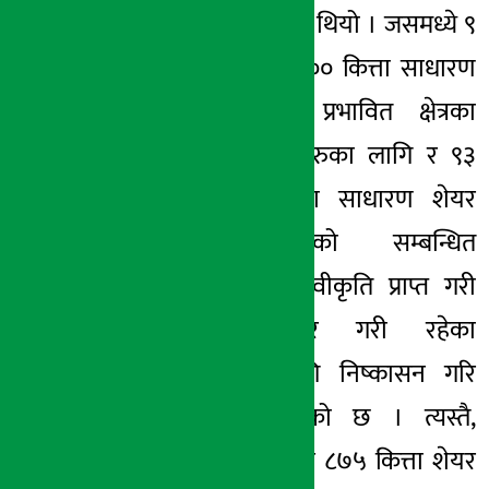
गर्ने अनुमति पाएको थियो । जसमध्ये ९
लाख ३७ हजार ५०० कित्ता साधारण
सेयर आयोजना प्रभावित क्षेत्रका
स्थानीय
बासिन्दाहरुका
लागि र ९३
हजार ७५० कित्ता साधारण शेयर
नेपाल सरकारको सम्बन्धित
निकायबाट श्रम
स्वीकृति
प्राप्त गरी
विदेशमा रोजगार गरी रहेका
नेपालीहरुका
लागि
निष्कासन
गरि
बाँडफाँड
गरिसकेको छ । त्यस्तै,
कम्पनीले ४६ हजार ८७५ कित्ता शेयर