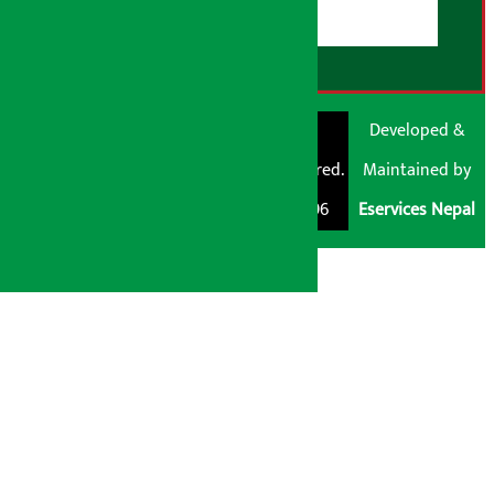
RSS Feed
© Shubham Media
Artha Sarokar®
Developed &
Pvt. Ltd. All Rights
Trademark Registered.
Maintained by
Reserved 2026.
Regd. No. : 047796
Eservices Nepal