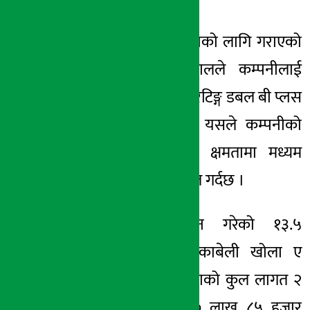
आईपीओ
निष्कासनको
लागि गराएको
रेटिङ्गमा
इक्रा नेपालले कम्पनीलाई
इक्राएनपी
इस्यूअर
रेटिङ्ग
डबल बी प्लस
प्रदान गरेको छ । यसले कम्पनीको
दायित्व बहन गर्ने क्षमतामा मध्यम
जोखिम रहेको
संकेत
गर्दछ ।
कम्पनीले सञ्चालन गरेको
१३.५
मेगावाटको सुपर काबेली खोला ए
जलविद्युत आयोजनाको कुल लागत २
अर्ब ७१ करोड ९० लाख ८५ हजार