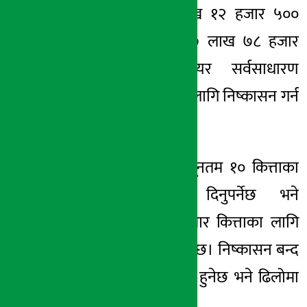
७ करोड ७८ लाख १२ हजार ५००
रुपैयाँ बराबरको
७ लाख ७८ हजार
१२५ कित्ता शेयर सर्वसाधारण
लगानीकर्ताहरुका
लागि
निष्कासन
गर्न
लागेको हो ।
सो आईपीओमा न्यूनतम १० कित्ताका
लागि आवेदन दिनुपर्नेछ भने
अधिकतममा १ हजार कित्ताका लागि
आवेदन दिन सकिनेछ।
निष्कासन
बन्द
छिटोमा जेठ १ गते हुनेछ भने ढिलोमा
जेठ १२ गते हुनेछ ।