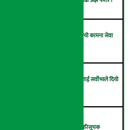
सिइओसहित ३ जना पक्राउ, सय बढी अझै फरार !
२
लाभांश घोषणा गर्ने पहिलो बैंक बन्यो कामना सेवा
विकास बैंक, कति दिने भयो ?
३
सम्पत्ति शुद्धिकरणमा चक्रे मिलनलाई सर्वोच्चले दियो
सफाइ
४
शुक्रबार ४.०५ अंकले घट्यो नेप्से परिसूचक