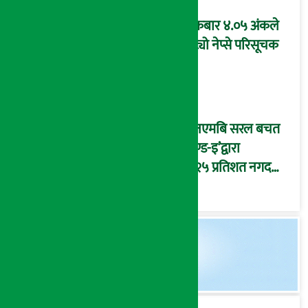
शुक्रबार ४.०५ अंकले
घट्यो नेप्से परिसूचक
‘एनएमबि सरल बचत
फण्ड-इ’द्वारा
५.२५ प्रतिशत नगद
प्रतिफल घोषणा