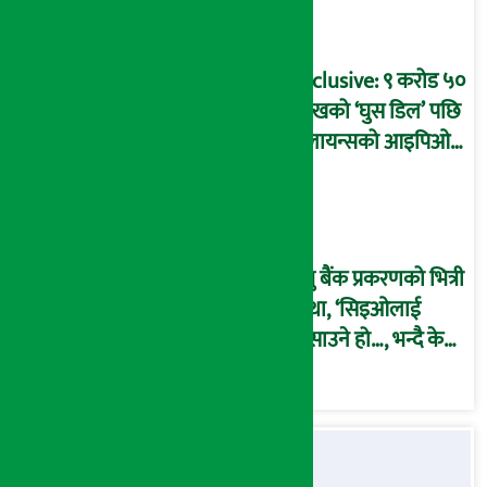
बदनियत बोकेर
कार्यविधि बनाएको
आरोप !
Exclusive: ९ करोड ५०
लाखको ‘घुस डिल’ पछि
रिलायन्सको आइपिओ
अनुमति दिएको
दाबीसहित अख्तियारमा
उजुरी !
प्रभु बैंक प्रकरणको भित्री
कथा, ‘सिइओलाई
फसाउने हो…, भन्दै के
मात्र गरेनन् मणिरामले ?,
अन्तत: आफैँ जाकिए’