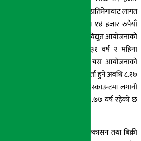
रुपैयाँ रहेको छ भने प्रतिमेगावाट लागत
२० करोड १४ लाख १४ हजार रुपैयाँ
रहेको छ । सो जलविद्युत आयोजनाको
विद्युत अनुमतिपत्र ३१ वर्ष २ महिना
बाँकी रहेको छ । यस आयोजनाको
साधारण लगानी फिर्ता हुने अवधि
८.१७
वर्ष रहेको छ भने
डिस्काउन्टमा
लगानी
फिर्ता हुने अवधि
१५.७७
वर्ष रहेको छ
।
कम्पनीको शेयर
निष्कासन
तथा बिक्री