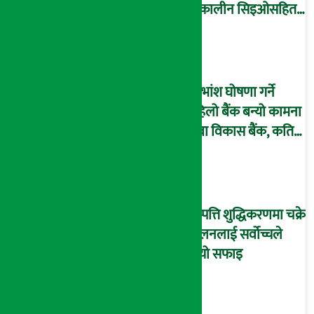
तत्कालीन सिइओसहित
३ जना पक्राउ, सय बढी
अझै फरार !
लाभांश घोषणा गर्ने
पहिलो बैंक बन्यो कामना
सेवा विकास बैंक, कति
दिने भयो ?
सम्पत्ति शुद्धिकरणमा चक्रे
मिलनलाई सर्वोच्चले
दियो सफाइ