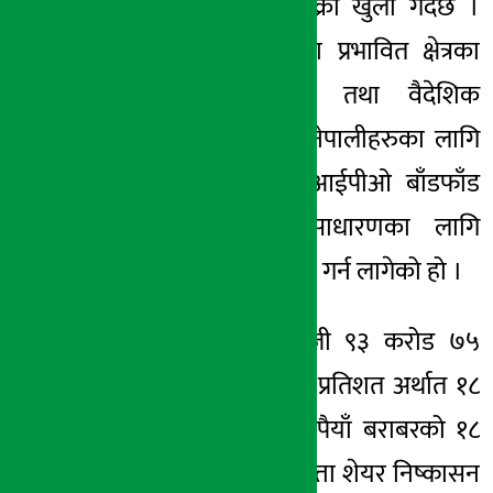
निष्कासन
तथा बिक्री
खुला
गर्दैछ ।
कम्पनीले आयोजना प्रभावित क्षेत्रका
स्थानीय
बासिन्दा तथा वैदेशिक
रोजगारीमा रहेका
नेपालीहरुका
लागि
निष्कासन
गरेको आईपीओ
बाँडफाँड
पश्चात अब सर्वसाधारणका लागि
आईपीओ
निष्कासन
गर्न लागेको हो ।
कम्पनीले जारी पूँजी ९३ करोड ७५
लाख रुपैयाँको २० प्रतिशत अर्थात १८
करोड ७५ लाख रुपैयाँ बराबरको १८
लाख ७५ हजार कित्ता शेयर
निष्कासन