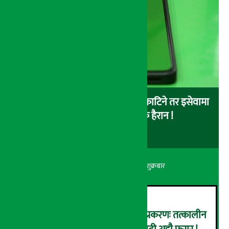
बैंकबाट इसेवामा पैसा लोड गर्दा पैसा काटिने तर इसेवामा
लोड नै नहुने समस्या, ग्राहक हैरान !
अर्थ सरोकार
२२ श्रावण २०८३, शुक्रबार
कर्णाली डेभलपमेन्ट बैंक घोटाला प्रकरणः तत्कालीन