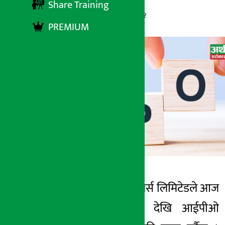
Share Training
अर्थ सरोकार
२९ बैशाख २०८३, मंगलबार ०७:५१
PREMIUM
काठमाडौँ । स्नो रिभर्स लिमिटेडले आज
अर्थ सरोकार
(बैशाख
२९
गते)
देखि आईपीओ
२९ बैशाख २०८३, मंगल