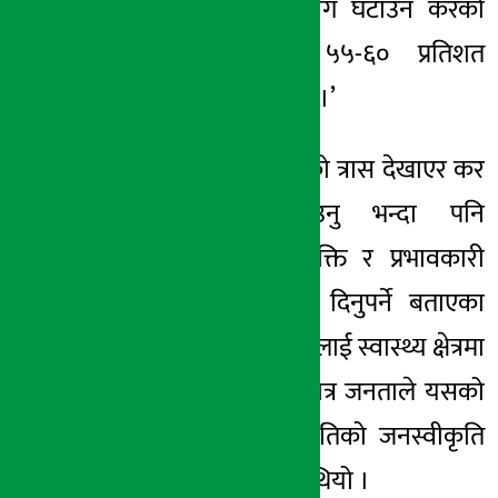
। हानिकारक उपभोग घटाउन करको
दरलाई कम्तीमा
५५-६०
प्रतिशत
पुर्याउनु आवश्यक छ ।’
उनले अवैध व्यापारको त्रास देखाएर कर
बढाउन
हिच्किचाउनु
भन्दा पनि
राजनीतिक इच्छाशक्ति र प्रभावकारी
कार्यान्वयनमा जोड दिनुपर्ने बताएका
छन् । करको राजस्वलाई स्वास्थ्य क्षेत्रमा
नै लगानी गर्न
सकेमात्र
जनताले यसको
महत्त्व बुझ्ने र करप्रतिको
जनस्वीकृति
बढ्ने उनको धारणा थियो ।