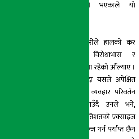
जीवनस्तर उकास्ने भएकाले यो
‘प्रोग्रेसिभ’ कदम हो
।
कार्यक्रममा अधिकारीले हालको कर
प्रणालीमा केही विरोधाभास र
कार्यान्वयनमा समस्या रहेको औँल्याए ।
करको दर कम हुँदा यसले अपेक्षित
रूपमा उपभोक्ताको व्यवहार परिवर्तन
गर्न नसकेको बताउँदै उनले भने,
‘अहिलेको
३०-३२
प्रतिशतको
एक्साइज
ड्युटीले बिहेभियर चेन्ज गर्न पर्याप्त छैन