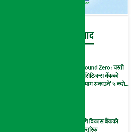
बेथिति मुर्दाबाद
Ground Zero : यस्तो
छ सिटिजन्स बैंकको
‘दिमाग रन्काउने’ ५ करोड
घोटालाको नालीबेली,
आइडी नम्बर २२७४
माष्टरमाइन्ड !
कृषि विकास बैंकको
आन्तरिक