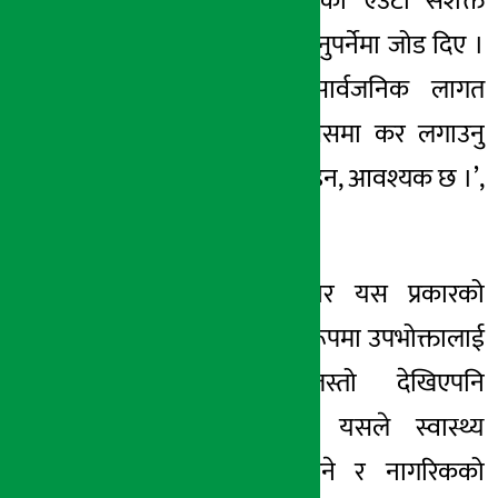
‘व्यवहार
परिवर्तन’ को
एउटा सशक्त
माध्यमका रूपमा बुझ्नुपर्नेमा जोड दिए ।
‘निजी उपभोगले सार्वजनिक लागत
सिर्जना गर्छ भने त्यसमा कर लगाउनु
केवल उचित मात्र होइन, आवश्यक छ ।’,
उनले भने ।
अधिकारीका अनुसार यस प्रकारको
करले अल्पकालीन रूपमा उपभोक्तालाई
बढी भार परेजस्तो देखिएपनि
दीर्घकालीन रूपमा यसले स्वास्थ्य
उपचार खर्च घटाउने र नागरिकको