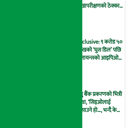
लेखापरीक्षणको ठेक्का
प्रक्रिया पनि ‘विवाद’मा,
बदनियत बोकेर
कार्यविधि बनाएको
आरोप !
Exclusive: ९ करोड ५०
लाखको ‘घुस डिल’ पछि
रिलायन्सको आइपिओ
अनुमति दिएको
दाबीसहित अख्तियारमा
उजुरी !
प्रभु बैंक प्रकरणको भित्री
कथा, ‘सिइओलाई
फसाउने हो…, भन्दै के
मात्र गरेनन् मणिरामले ?,
अन्तत: आफैँ जाकिए’