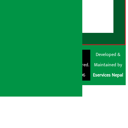
युजर गाइडलाइन्स
डिस्क्लेमर नोट
RSS Feed
© Shubham Media
Artha Sarokar®
Developed &
Pvt. Ltd. All Rights
Trademark Registered.
Maintained by
Reserved 2026.
Regd. No. : 047796
Eservices Nepal