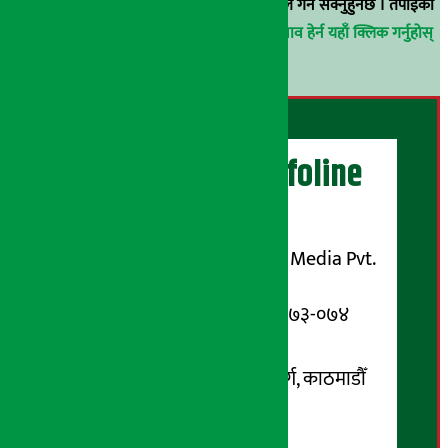
वा
arthasarokarnews@gmail.com
मा ई-मेल गर्न सक्नुहुनेछ । तपाईंको
परिचय गोप्य राखिनेछ ।
अर्थ सरोकार समाचार प्रभाव हेर्न यहाँ क्लिक गर्नुहोस्
।
अर्थ सरोकार Infoline
सञ्चालक/ प्रकाशक
शुभम् मिडिया प्रालि (Shubham Media Pvt.
Ltd.)
सूचना विभाग दर्ता नम्बर : १३३-०७३-०७४
सम्पर्क ठेगाना:
कोटेश्वर-३२, बासुकी नगर मार्ग, काठमाडौँ
फोन नम्बर : ०१-५१९९१०८ /
९८५१००६६४८