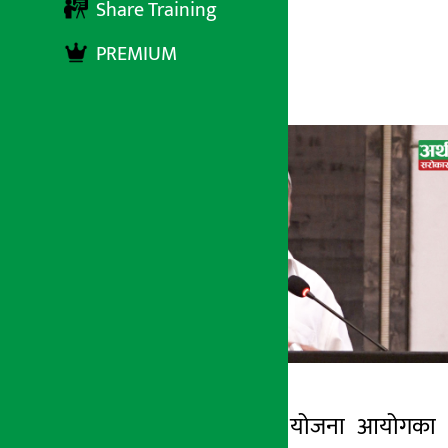
Share Training
PREMIUM
अर्थ सरोकार
१० जेष्ठ २०८३, आईतबार १७:०६
काठमाडौँ । राष्ट्रिय योजना आयोगका
अर्थ सरोकार