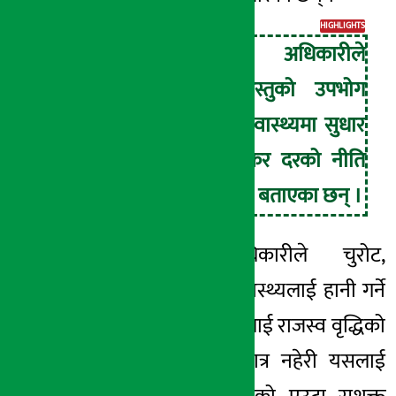
HIGHLIGHTS
शिवराज अधिकारीले
हानिकारक वस्तुको उपभोग
घटाउन र जनस्वास्थ्यमा सुधार
ल्याउन उच्च कर दरको नीति
अनिवार्य भएको बताएका छन् ।
पूर्वउपाध्यक्ष अधिकारीले चुरोट,
मदिरालगायतका स्वास्थ्यलाई
हानी
गर्ने
वस्तुमा लगाइने करलाई राजस्व वृद्धिको
औजारका रूपमा मात्र नहेरी यसलाई