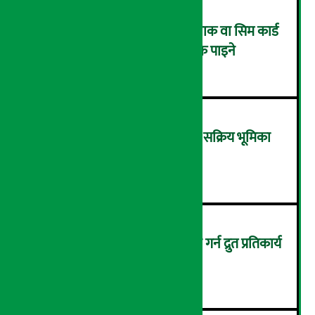
एनसेलले ल्यायो मनसुन अफर: प्याक वा सिम कार्ड
किन्दा २० प्रतिशतसम्म क्यासब्याक पाइने
२
‘आर्थिक रूपान्तरणमा राष्ट्र बैंकको सक्रिय भूमिका
आवश्यक छ’- अर्थमन्त्री वाग्ले
३
ग्यास वितरणका समस्या समाधान गर्न द्रुत प्रतिकार्य
टोली गठन
४