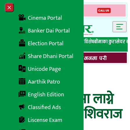
Skip to content
Close menu
Cinema Portal
Banker Dai Portal
सबै समाचार
बेथिति मुर्दाबाद
बैंकिङ विशेष
लघुवित्त विशेष
बीमाका कुरा
सेयर ब
Election Portal
Share Dhani Portal
Unicode Page
‘स्वास्थ्य सुधार्न
Aarthik Patro
हानिकारक वस्तुमा लाग्ने
English Edition
Classified Ads
कर बढाउनुपर्छ’- शिवराज
Liscense Exam
अधिकारी