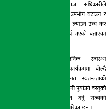
पूर्वउपाध्यक्ष शिवराज अधिकारीले
१० जेष्ठ २०८३, आईत
हानिकारक वस्तुको उपभोग घटाउन र
जनस्वास्थ्यमा सुधार ल्याउन उच्च कर
दरको नीति अनिवार्य भएको बताएका
छन् ।
आइतबार सार्वजनिक स्वास्थ्य
करसम्बन्धी एक कार्यक्रममा बोल्दै
अधिकारीले व्यक्तिगत स्वतन्त्रताको
नाममा समाजलाई
हानी
पुर्याउने वस्तुको
उपभोगलाई नियमन गर्नु राज्यको
दायित्व भएको स्पष्ट पारेका छन् ।