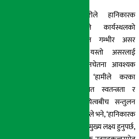
उपाध्यक्ष अधिकारीले हानिकारक
वस्तुको उपभोगले कार्यस्थलको
उत्पादकत्वमा समेत गम्भीर असर
पारिरहेको भन्दै यस्तो असरलाई
न्यूनीकरण गर्न जनचेतना आवश्यक
रहेको बताए । ‘हामीले करका
माध्यमबाट व्यक्तिगत स्वतन्त्रता र
सामाजिक
उत्तरदायित्वबीच
सन्तुलन
कायम गर्नुपर्छ ।’, उनले भने, ‘हानिकारक
उपभोग घटाउने हाम्रो मुख्य लक्ष्य हुनुपर्छ,