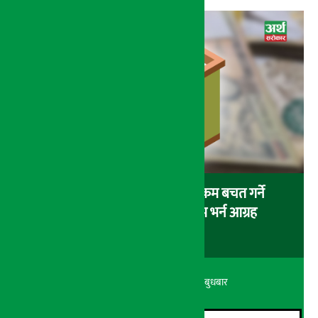
सहकारीमा १ करोड भन्दा बढी रकम बचत गर्ने
बचतकर्तालाई स्वघोषणा फारम भर्न आग्रह
अर्थ सरोकार
२० श्रावण २०८३, बुधबार