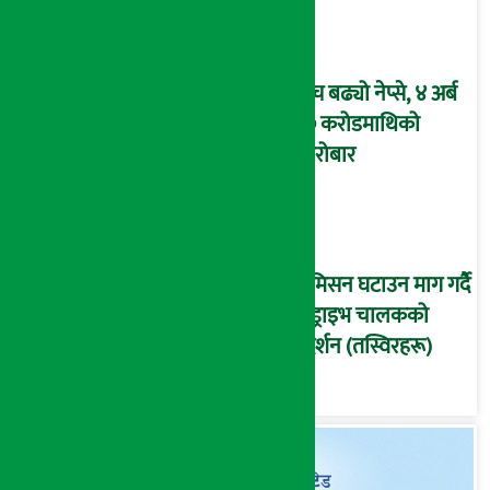
टुच्च बढ्यो नेप्से, ४ अर्ब
४० करोडमाथिको
कारोबार
कमिसन घटाउन माग गर्दै
इन्ड्राइभ चालकको
प्रदर्शन (तस्विरहरू)