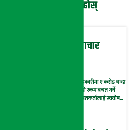
प्रतिक्रिया दिनुहोस्
सम्बन्धित समाचार
सहकारीमा १ करोड भन्दा
बढी रकम बचत गर्ने
बचतकर्तालाई स्वघोषणा
फारम भर्न आग्रह