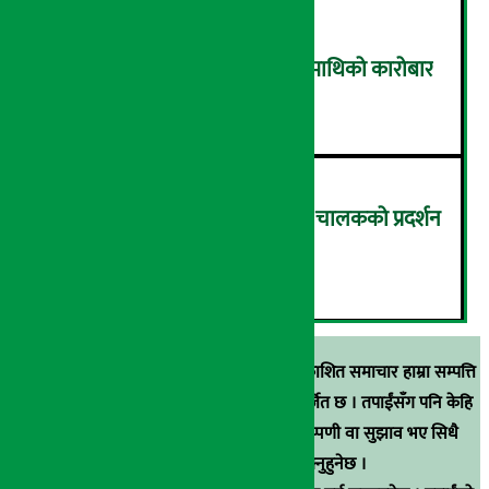
टुच्च बढ्यो नेप्से, ४ अर्ब ४० करोडमाथिको कारोबार
५
कमिसन घटाउन माग गर्दै इन्ड्राइभ चालकको प्रदर्शन
(तस्विरहरू)
६
स्रोत खुलाइएका बाहेक अर्थ सरोकार डटकममा प्रकाशित समाचार हाम्रा सम्पत्ति
हुन् । कुनै पनि खालको पुन: प्रकाशन / प्रशारण बर्जित छ । तपाईंसँग पनि केहि
समाचार छन्, वा हाम्रा समाचारप्रति कुनै टिकाटिप्पणी वा सुझाव भए सिधै
९८५१००६६४८मा सम्पर्क गर्न सक्नुहुनेछ ।