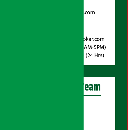
Email:
arthasarokarnews@gmail.com
पोष्ट बक्स नम्बर : ४०७०
विज्ञापनका लागि:
Email :
info@arthasarokar.com
Phone : 9851017914 (10AM-5PM)
Whatsapp : 9851017914 (24 Hrs)
अर्थ सरोकार Team
प्रधान सम्पादक:
सुरज प्याकुरेल
कार्यकारी सम्पादक: