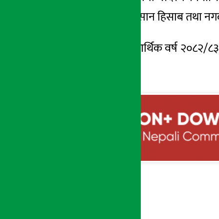
वासलात,
नाफा-नोक्सान
हिसाब तथा नगद
त्यस्तै, सभाले चालु आर्थिक वर्ष २०८२/८
।