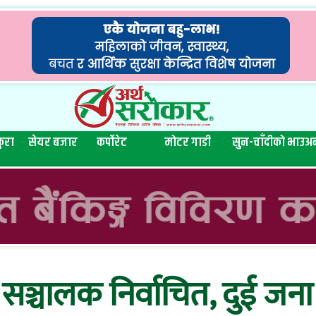
ुरा
सेयर बजार
कर्पोरेट
मोटर गाडी
सुन-चाँदीको भाउ
अन
 सञ्चालक निर्वाचित, दुई जन