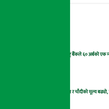
राष्ट्र बैंकले ६० अर्बको एक 
सुन र चाँदीको मूल्य बढ्य