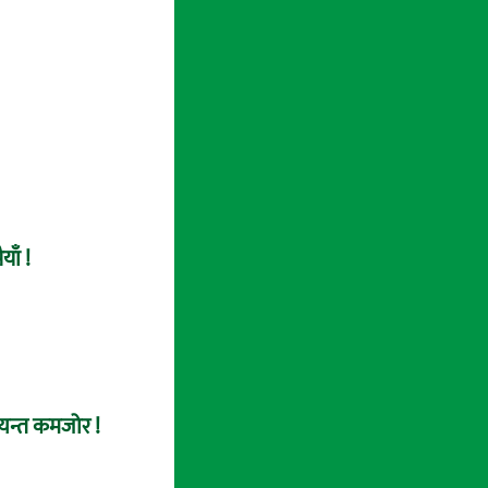
याँ !
त्यन्त कमजोर !