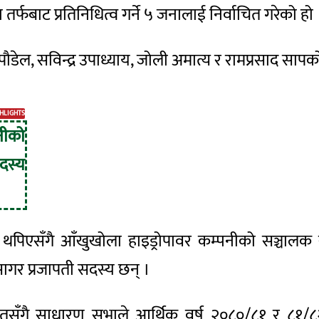
फबाट प्रतिनिधित्व गर्ने ५ जनालाई निर्वाचित गरेको हो
 पौडेल,
सविन्द्र
उपाध्याय, जोली अमात्य र रामप्रसाद सापकोटा
HLIGHTS
ीको
दस्य
 थपिएसँगै आँखुखोला हाइड्रोपावर कम्पनीको सञ्चा
सागर
प्रजापती
सदस्य छन् ।
ितसँगै साधारण सभाले आर्थिक वर्ष
२०८०/८१
र
८१/८