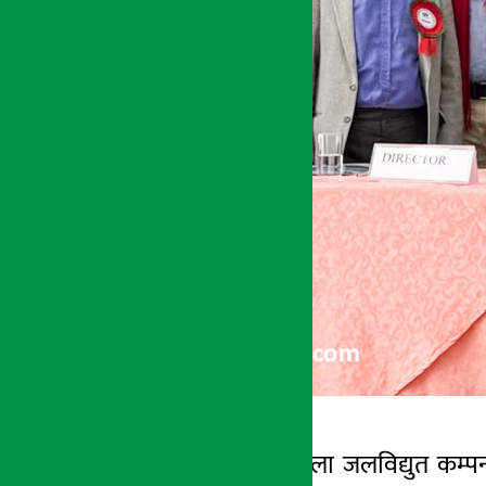
काठमाडौँ । आँखुखोला जलविद्युत कम्
अर्थ सरोकार