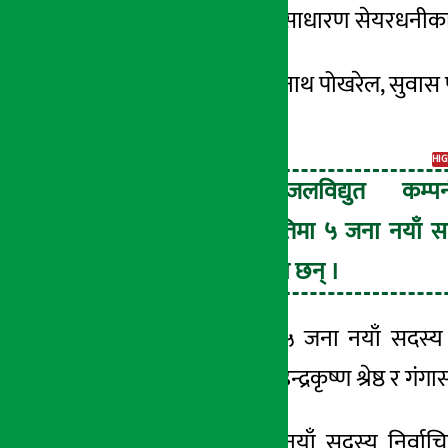
साधारण सभाले सर्वसाधारण सेयरधनीका तर्
३१ जेष्ठ २०८३, आईत
निर्वाचित हुनेमा लेखनाथ पोखरेल, सुवास
।
HIG
आँखुखोला जलविद्युत कम्पन
सञ्चालक समितिमा ५ जना नयाँ स
निर्वाचित भएका छन् ।
सञ्चालक समितिमा ५ जना नयाँ सदस्य
संस्थापक समूहबाट
इन्द्रकृष्ण
श्रेष्ठ र
गंगा
सञ्चालक समितिमा नयाँ सदस्य निर्वाच