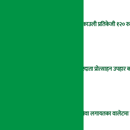
ब्रोकाउली प्रतिकेजी १२० र
करदाता प्रोत्साहन उपहार क
इसेवा लगायतका वालेटमा राष