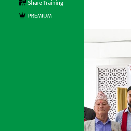
Share Training
PREMIUM
अर्थ सरोकार
३१ जेष्ठ २०८३, आईतबार १६:१५