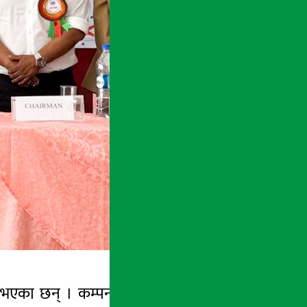
त भएका छन् । कम्पनीको
१७औँ
र
१८औँ
वार्षिक