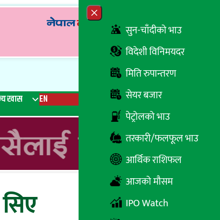
Close menu
सुन-चाँदीको भाउ
विदेशी विनिमयदर
मिति रुपान्तरण
सेयर बजार
्य खास
EN
रेडियो
Recent News
Trending News
Search
पेट्रोलको भाउ
तरकारी/फलफूल भाउ
आर्थिक राशिफल
आजको मौसम
ा सिए
IPO Watch