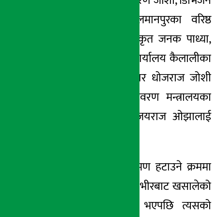
जिल्ला अधिकारी किरण जोशी, डिभिजन
वन कार्यालय पहलमानपुरका वरिष्ठ
डिभिजनल वन अधिकृत जनक पाध्या,
यातायात व्यवस्था कार्यालय कैलालीका
मेकानिकल इन्जिनियर
धोजराज
जोशी
तथा वन तथा वातावरण मन्त्रालयका
कानुन अधिकृत विजयराज ओझालाई
समावेश गरिएको छ ।
जेठ २९ गते अतिक्रमण हटाउने क्रममा
वन कर्मचारीले टेम्पो भीरबाट खसालेको
भिडियो सार्वजनिक भएपछि त्यसको