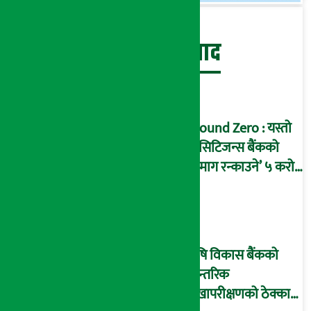
बेथिति मुर्दाबाद
Ground Zero : यस्तो
छ सिटिजन्स बैंकको
‘दिमाग रन्काउने’ ५ करोड
घोटालाको नालीबेली,
आइडी नम्बर २२७४
माष्टरमाइन्ड !
कृषि विकास बैंकको
आन्तरिक
लेखापरीक्षणको ठेक्का