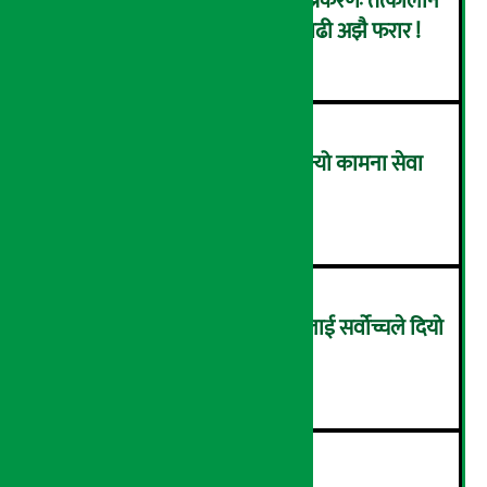
कर्णाली डेभलपमेन्ट बैंक घोटाला प्रकरणः तत्कालीन
सिइओसहित ३ जना पक्राउ, सय बढी अझै फरार !
२
लाभांश घोषणा गर्ने पहिलो बैंक बन्यो कामना सेवा
विकास बैंक, कति दिने भयो ?
३
सम्पत्ति शुद्धिकरणमा चक्रे मिलनलाई सर्वोच्चले दियो
सफाइ
४