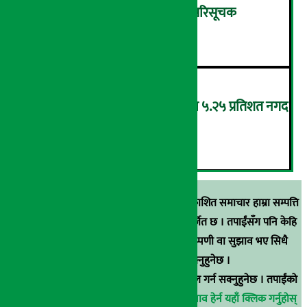
शुक्रबार ४.०५ अंकले घट्यो नेप्से परिसूचक
५
‘एनएमबि सरल बचत फण्ड-इ’द्वारा ५.२५ प्रतिशत नगद
प्रतिफल घोषणा
६
स्रोत खुलाइएका बाहेक अर्थ सरोकार डटकममा प्रकाशित समाचार हाम्रा सम्पत्ति
हुन् । कुनै पनि खालको पुन: प्रकाशन / प्रशारण बर्जित छ । तपाईंसँग पनि केहि
समाचार छन्, वा हाम्रा समाचारप्रति कुनै टिकाटिप्पणी वा सुझाव भए सिधै
९८५१००६६४८मा सम्पर्क गर्न सक्नुहुनेछ ।
वा
arthasarokarnews@gmail.com
मा ई-मेल गर्न सक्नुहुनेछ । तपाईंको
परिचय गोप्य राखिनेछ ।
अर्थ सरोकार समाचार प्रभाव हेर्न यहाँ क्लिक गर्नुहोस्