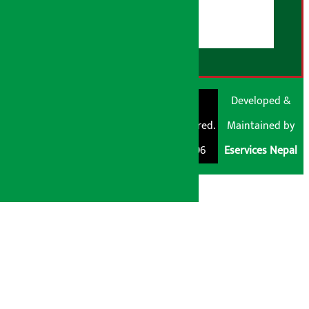
डिस्क्लेमर नोट
RSS Feed
© Shubham Media
Artha Sarokar®
Developed &
Pvt. Ltd. All Rights
Trademark Registered.
Maintained by
Reserved 2026.
Regd. No. : 047796
Eservices Nepal