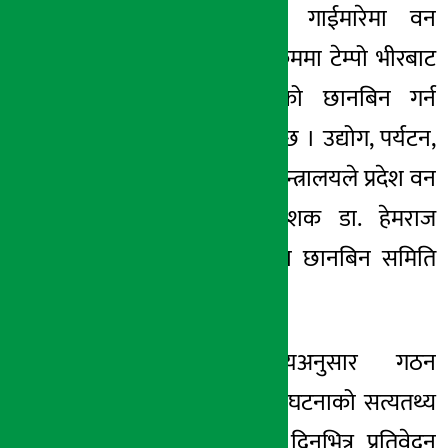
नगरपालिका-४
को
गाईमारेमा
वन
१ असार २०८३, सोम
अतिक्रमण हटाउने क्रममा टेम्पो भीरबाट
खसालिएको घटनाको छानबिन गर्न
समिति गठन भएको छ । उद्योग, पर्यटन,
वन तथा वातावरण मन्त्रालयले प्रदेश वन
निर्देशनालयका निर्देशक डा. हेमराज
बिष्टको संयोजकत्वमा छानबिन समिति
गठन गरेको हो ।
मन्त्रीस्तरीय निर्णयअनुसार गठन
गरिएको समितिलाई घटनाको सत्यतथ्य
छानबिन गरी सात दिनभित्र प्रतिवेदन