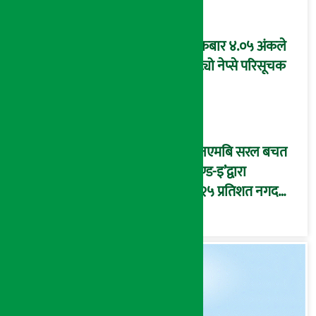
शुक्रबार ४.०५ अंकले
घट्यो नेप्से परिसूचक
‘एनएमबि सरल बचत
फण्ड-इ’द्वारा
५.२५ प्रतिशत नगद
प्रतिफल घोषणा