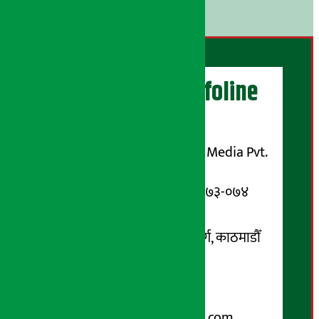
।
अर्थ सरोकार Infoline
सञ्चालक/ प्रकाशक
शुभम् मिडिया प्रालि (Shubham Media Pvt.
Ltd.)
सूचना विभाग दर्ता नम्बर : १३३-०७३-०७४
सम्पर्क ठेगाना:
कोटेश्वर-३२, बासुकी नगर मार्ग, काठमाडौँ
फोन नम्बर : ०१-५१९९१०८ /
९८५१००६६४८
Email:
arthasarokarnews@gmail.com