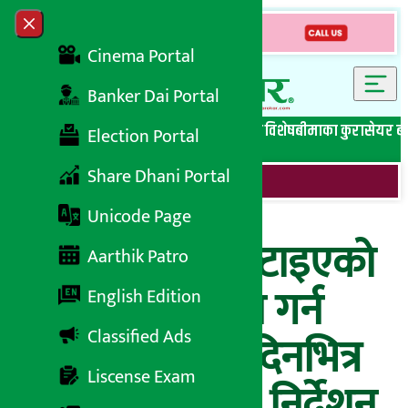
Skip to content
Close menu
Cinema Portal
Banker Dai Portal
सबै समाचार
बेथिति मुर्दाबाद
बैंकिङ विशेष
लघुवित्त विशेष
बीमाका कुरा
सेयर ब
Election Portal
Share Dhani Portal
Unicode Page
भीरबाट टेम्पो गुल्टाइएको
Aarthik Patro
घटनाको छानबिन गर्न
English Edition
Classified Ads
समिति गठन, ७ दिनभित्र
Liscense Exam
प्रतिवेदन बुझाउन निर्देशन