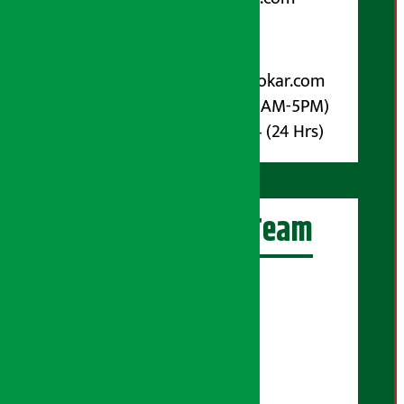
पोष्ट बक्स नम्बर : ४०७०
विज्ञापनका लागि:
Email :
info@arthasarokar.com
Phone : 9851017914 (10AM-5PM)
Whatsapp : 9851017914 (24 Hrs)
अर्थ सरोकार Team
प्रधान सम्पादक:
सुरज प्याकुरेल
कार्यकारी सम्पादक:
सुदर्शन श्रेष्ठ