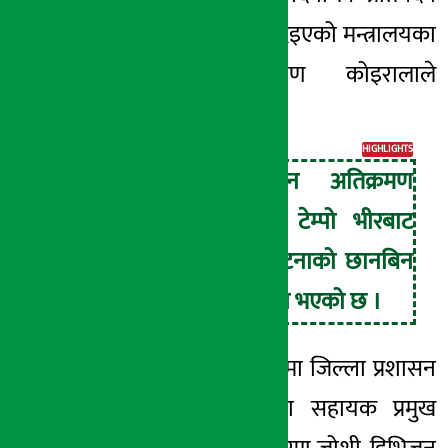
बुझाउने जिम्मेवारी दिइएको मन्त्रालयका
सचिव दीर्घनारायण कोइरालाले
बताएका छन् ।
HIGHLIGHTS
कैलालीमा वन अतिक्रमण
हटाउने क्रममा टेम्पो भीरबाट
खसालिएको घटनाको छानबिन
गर्न समिति गठन भएको छ ।
समितिको सदस्यहरूमा जिल्ला प्रशासन
कार्यालय कैलालीका सहायक प्रमुख