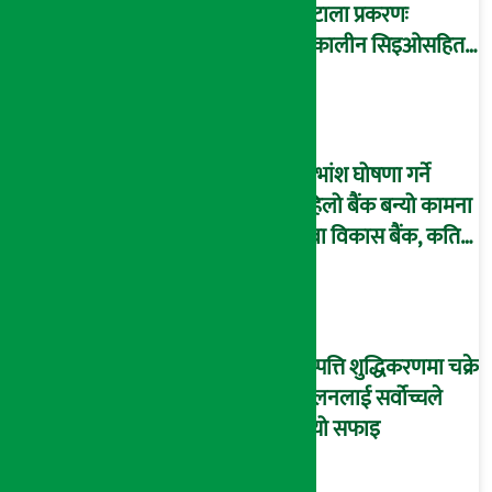
घोटाला प्रकरणः
तत्कालीन सिइओसहित
३ जना पक्राउ, सय बढी
अझै फरार !
लाभांश घोषणा गर्ने
पहिलो बैंक बन्यो कामना
सेवा विकास बैंक, कति
दिने भयो ?
सम्पत्ति शुद्धिकरणमा चक्रे
मिलनलाई सर्वोच्चले
दियो सफाइ