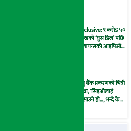
प्रक्रिया पनि ‘विवाद’मा,
बदनियत बोकेर
कार्यविधि बनाएको
आरोप !
Exclusive: ९ करोड ५०
लाखको ‘घुस डिल’ पछि
रिलायन्सको आइपिओ
अनुमति दिएको
दाबीसहित अख्तियारमा
उजुरी !
प्रभु बैंक प्रकरणको भित्री
कथा, ‘सिइओलाई
फसाउने हो…, भन्दै के
मात्र गरेनन् मणिरामले ?,
अन्तत: आफैँ जाकिए’