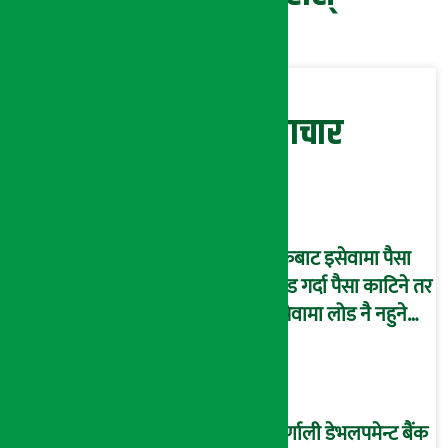
सम्बन्धित समाचार
बैंकबाट इसेवामा पैसा
लोड गर्दा पैसा काटिने तर
इसेवामा लोड नै नहुने
समस्या, ग्राहक हैरान !
कर्णाली डेभलपमेन्ट बैंक