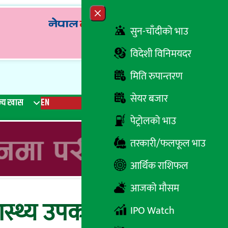
Close menu
सुन-चाँदीको भाउ
विदेशी विनिमयदर
मिति रुपान्तरण
सेयर बजार
्य खास
EN
रेडियो
Recent News
Trending News
Search
पेट्रोलको भाउ
तरकारी/फलफूल भाउ
आर्थिक राशिफल
आजको मौसम
्वास्थ्य उपकरण तथा अन्य
IPO Watch