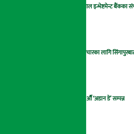
नेपाल इन्भेष्टमेन्ट बैंकक
उपचारका लागि सिंगापुरबाट
२१औँ ‘अडान डे’ सम्पन्न