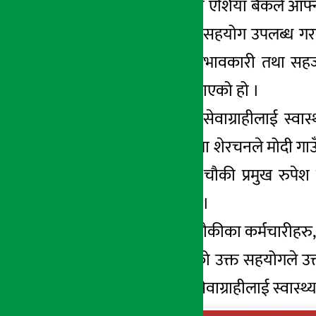
काठमाडौँ । एनआईसी एशिया बैंकले आफ्नो स
तथा अन्य सामग्रीहरु सहयोग उपलब्ध गराए
अर्थ सरोकार
चौकीको सेवा अझ प्रभावकारी तथा सहज होस्
२९ जेष्ठ २०८३, शुक्र
सामग्रीहरु उपलब्ध गराएको हो ।
दैनिकरुपमा स्थानीय सेवाग्राहीलाई स्वास
पोखरा सर्कल हेड स्वेता शेरचनले मोदी गाउ
क्षेत्री र उक्त स्वास्थ्य चौकी प्रमुख 
हस्तान्तरण गरेका हुन् ।
कार्यक्रममा स्वास्थ्य चौकीका कर्मचारीहर
बैंकले उपलब्ध गराएको उक्त सहयोगले उक्त
तथा सेवा लिइरहेका सेवाग्राहीलाई स्वास्थ