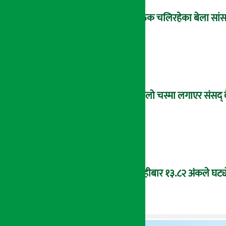
बैठक चलिरहेका बेला सांसद
कालो चस्मा लगाएर संसद् 
बिहीबार १३.८२ अंकले घट्यो