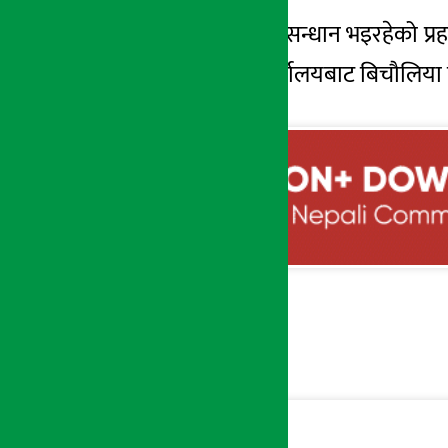
उनीहरुमाथि
थप अनुसन्धान भइरहेको प्र
विभिन्न सरकारी कार्यालयबाट बिचौलिया 