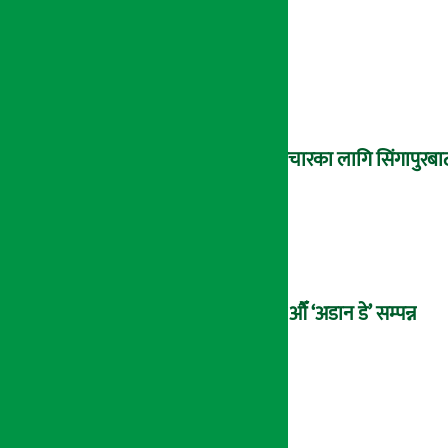
उपचारका लागि सिंगापुरबाट
२१औँ ‘अडान डे’ सम्पन्न