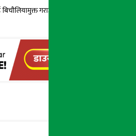
िचौलियामुक्त गराउने अभियानमा रहेको प्रहरीले