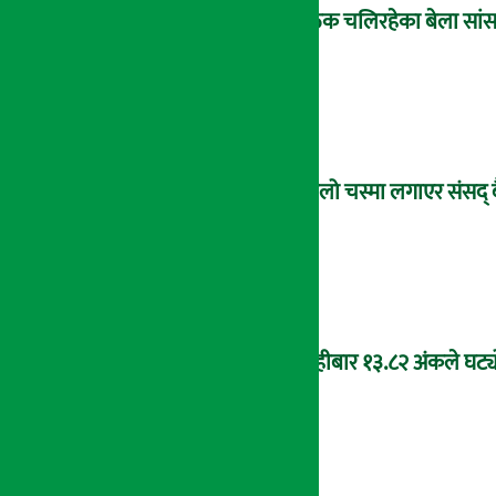
बैठक चलिरहेका बेला सांसद
कालो चस्मा लगाएर संसद् 
बिहीबार १३.८२ अंकले घट्यो