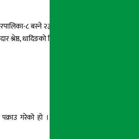
रपालिका-८
बस्ने २३ वर्षीय दोर्जे लामा, चन्द्रागिरी
दार श्रेष्ठ, धादिङको
सिद्धलेक
गाउँपालिका-१
बस्ने
े पक्राउ गरेको हो । प्रहरीका अनुसार
उनीहरुले