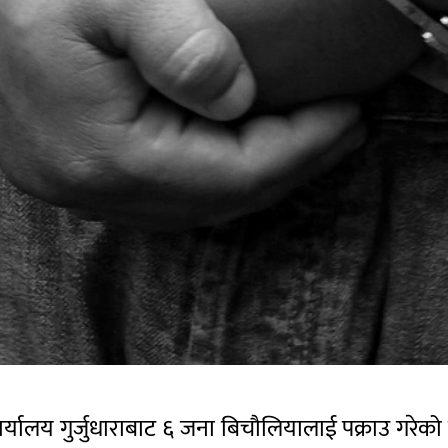
ार्यालय गुर्जुधाराबाट ६ जना बिचौलियालाई पक्राउ गरेको छ