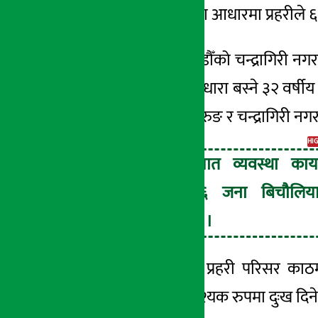
दुःख दिएको सूचनाका आधारमा प्रहरीले ६
२ असार २०८३, मंगल
पक्राउ पर्नेमा काठमाडौँको चन्द्रागिरी
नगर
नगरपालिका-१२
गुर्जुधारा बस्ने ३२ वर्षीय
२७ वर्षीय
डाक्सन
गुरुङ र चन्द्रागिरी
नगर
HI
प्रहरीले यातायात व्यवस्था कार्
गुर्जुधाराबाट ६ जना बिचौलिय
पक्राउ गरेको छ ।
उनीहरुलाई
जिल्ला प्रहरी परिसर काठमा
सेवाग्राहीलाई अनावश्यक रुपमा दुःख दिन