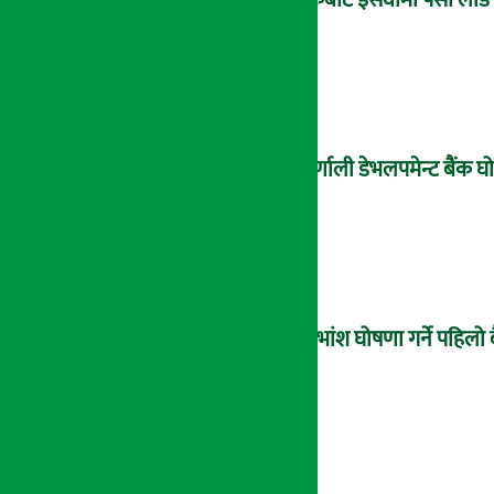
बैंकबाट इसेवामा पैसा लोड ग
कर्णाली डेभलपमेन्ट बैंक
लाभांश घोषणा गर्ने पहिलो 