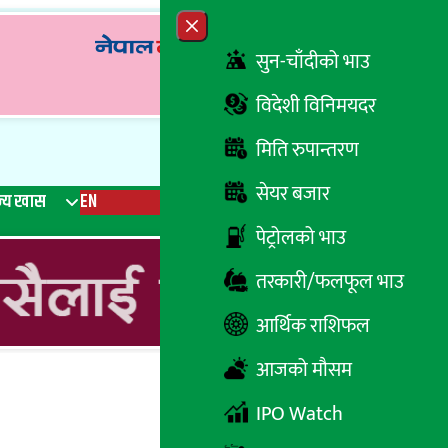
Close menu
सुन-चाँदीको भाउ
विदेशी विनिमयदर
मिति रुपान्तरण
सेयर बजार
्य खास
EN
रेडियो
Recent News
Trending News
Search
पेट्रोलको भाउ
तरकारी/फलफूल भाउ
आर्थिक राशिफल
आजको मौसम
IPO Watch