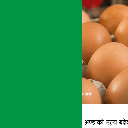
काठमाडौँ । कुखुराको अण्डाको मूल्य बढेको
अर्थ सरोकार