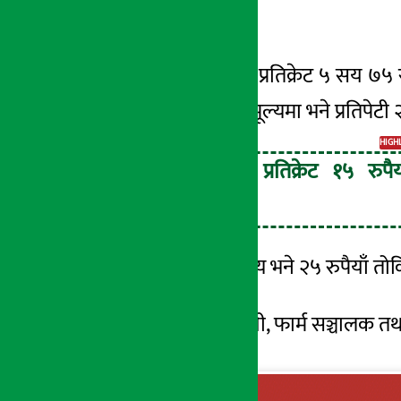
बढाएको हो ।
२९ जेष्ठ २०८३, शुक्र
योसँगै एक्सएल अन्डा प्रतिक्रेट ५ सय ७५ र
त्यस्तै, सानो अन्डाको मूल्यमा भने प्रतिपे
HIGH
अण्डाको मूल्य प्रतिक्रेट १५ रुपैय
बढेको छ ।
प्रतिगोटा अण्डाको मूल्य भने २५ रुपैयाँ
संघले सम्पूर्ण व्यवसायी, फार्म सञ्चालक