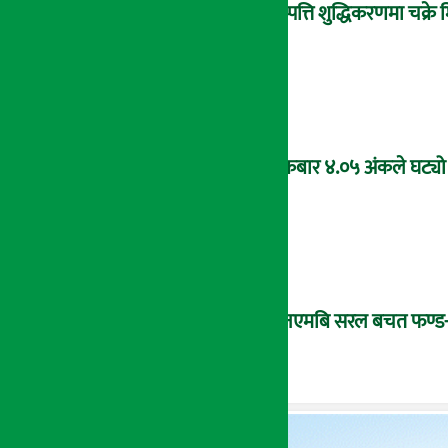
सम्पत्ति शुद्धिकरणमा चक्र
शुक्रबार ४.०५ अंकले घट्यो
‘एनएमबि सरल बचत फण्ड-इ’