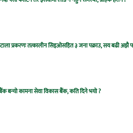
र्दा पैसा काटिने तर इसेवामा लोड नै नहुने समस्या, ग्राहक हैरान !
 घोटाला प्रकरणः तत्कालीन सिइओसहित ३ जना पक्राउ, सय बढी अझै फ
बैंक बन्यो कामना सेवा विकास बैंक, कति दिने भयो ?