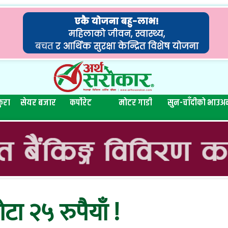
ुरा
सेयर बजार
कर्पोरेट
मोटर गाडी
सुन-चाँदीको भाउ
अन
ोटा २५ रुपैयाँ !