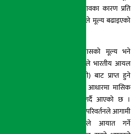
शृंखलामा
परेको प्रभावका कारण प्रति
सिलिन्डर ५० रुपैयाँले मूल्य बढाइएको
थियो ।
नेपालमा एलपी ग्यासको मूल्य भने
नेपाल आयल निगमले भारतीय आयल
कर्पोरेसन
(आईओसी)
बाट प्राप्त हुने
नयाँ खरिद मूल्यका आधारमा मासिक
रूपमा समायोजन गर्दै आएको छ ।
भारतमा भएको मूल्य परिवर्तनले आगामी
मूल्यसूचीमा नेपालले आयात गर्ने