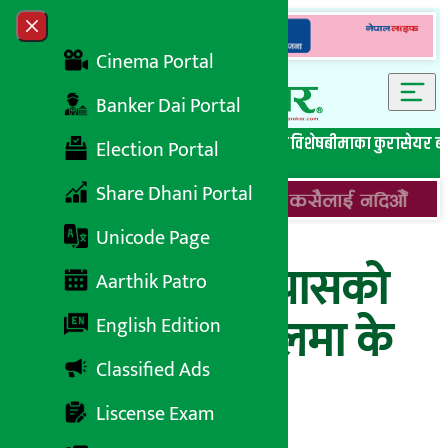
Skip to content
Close menu
Cinema Portal
Banker Dai Portal
सबै समाचार
बेथिति मुर्दाबाद
बैंकिङ विशेष
लघुवित्त विशेष
बीमाका कुरा
सेयर ब
Election Portal
Share Dhani Portal
Unicode Page
भारतमा एलपी ग्यासको
Aarthik Patro
मूल्य बढ्यो, नेपालमा के
English Edition
Classified Ads
होला ?
Liscense Exam