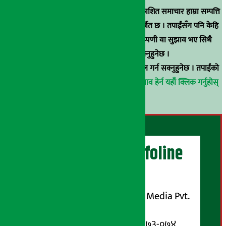
स्रोत खुलाइएका बाहेक अर्थ सरोकार डटकममा प्रकाशित समाचार हाम्रा सम्पत्ति
हुन् । कुनै पनि खालको पुन: प्रकाशन / प्रशारण बर्जित छ । तपाईंसँग पनि केहि
समाचार छन्, वा हाम्रा समाचारप्रति कुनै टिकाटिप्पणी वा सुझाव भए सिधै
९८५१००६६४८मा सम्पर्क गर्न सक्नुहुनेछ ।
वा
arthasarokarnews@gmail.com
मा ई-मेल गर्न सक्नुहुनेछ । तपाईंको
परिचय गोप्य राखिनेछ ।
अर्थ सरोकार समाचार प्रभाव हेर्न यहाँ क्लिक गर्नुहोस्
।
अर्थ सरोकार Infoline
सञ्चालक/ प्रकाशक
शुभम् मिडिया प्रालि (Shubham Media Pvt.
Ltd.)
सूचना विभाग दर्ता नम्बर : १३३-०७३-०७४