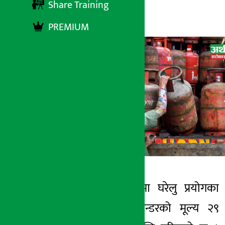
Share Training
अर्थ सरोकार
२४ जेष्ठ २०८३, आईतबार १४:१०
PREMIUM
काठमाडौँ । भारतमा घरेलु प्रयोगका
अर्थ सरोकार
एलपी ग्यास सिलिन्डरको मूल्य २९
२४ जेष्ठ २०८३, आईत