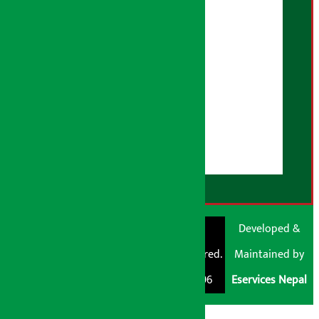
तथ्य जाँच नीति
भूलसुधार नीति
विज्ञापन नीति
AI नीति
हाम्रो बारेमा
युजर गाइडलाइन्स
डिस्क्लेमर नोट
RSS Feed
© Shubham Media
Artha Sarokar®
Developed &
Pvt. Ltd. All Rights
Trademark Registered.
Maintained by
Reserved 2026.
Regd. No. : 047796
Eservices Nepal