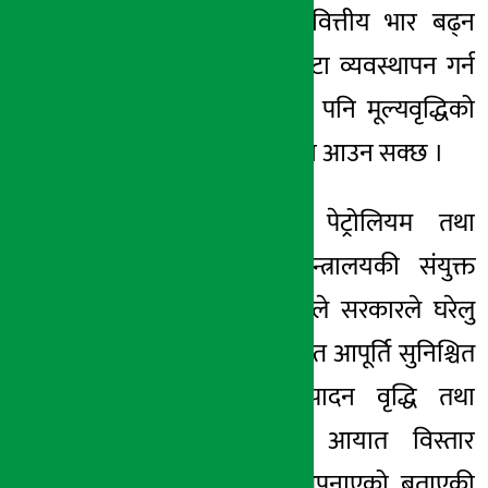
आयल निगममाथि वित्तीय भार बढ्न
सक्छ । निगमले घाटा व्यवस्थापन गर्न
नसकेमा उपभोक्ताले पनि मूल्यवृद्धिको
असर भोग्नुपर्ने अवस्था आउन सक्छ ।
यसैबीच भारतको पेट्रोलियम तथा
प्राकृतिक ग्यास मन्त्रालयकी संयुक्त
सचिव सुजाता शर्माले सरकारले घरेलु
एलपी ग्यासको पर्याप्त आपूर्ति सुनिश्चित
गर्न आन्तरिक उत्पादन वृद्धि तथा
आवश्यकताअनुसार आयात
विस्तार
लगायतका
उपाय अपनाएको बताएकी