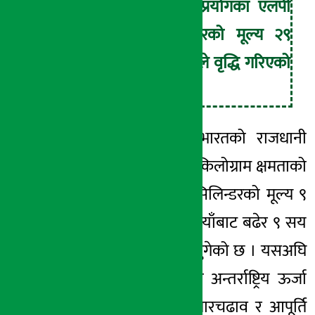
भारतमा घरेलु प्रयोगका एलपी
ग्यास सिलिन्डरको मूल्य २९
भारतीय रुपैयाँले वृद्धि गरिएको
छ ।
नयाँ मूल्यअनुसार भारतको राजधानी
नयाँदिल्लीमा
१४.२
किलोग्राम क्षमताको
घरेलु एलपी ग्यास सिलिन्डरको मूल्य ९
सय १३ भारतीय रुपैयाँबाट बढेर ९ सय
४२ भारतीय रुपैयाँ पुगेको छ । यसअघि
गत मार्च ७ मा पनि अन्तर्राष्ट्रिय ऊर्जा
बजारमा आएको उतारचढाव र आपूर्ति