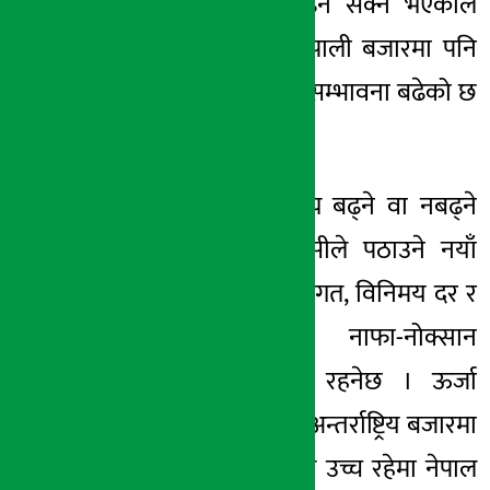
ग्यासको लागत बढ्न सक्ने भएकाले
स्वचालित रूपमा नेपाली बजारमा पनि
मूल्य समायोजनको सम्भावना बढेको छ
।
यद्यपि नेपालमा मूल्य बढ्ने वा नबढ्ने
विषय भने आईओसीले पठाउने नयाँ
मूल्यसूची, ढुवानी लागत, विनिमय दर र
निगमको समग्र
नाफा-नोक्सान
अवस्थामाथि निर्भर रहनेछ । ऊर्जा
विज्ञहरूका अनुसार अन्तर्राष्ट्रिय बजारमा
एलपी ग्यासको मूल्य उच्च रहेमा नेपाल