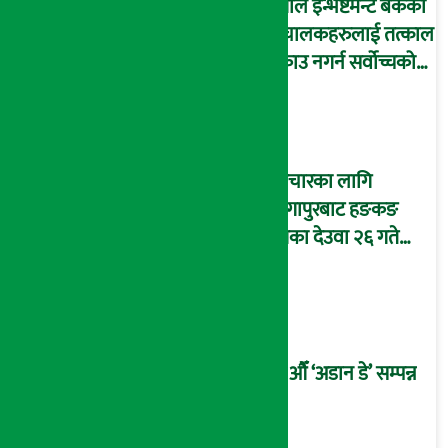
नेपाल इन्भेष्टमेन्ट बैंकका
संचालकहरुलाई तत्काल
पक्राउ नगर्न सर्वोच्चको
अन्तरिम आदेश !
उपचारका लागि
सिंगापुरबाट हङकङ
पुगेका देउवा २६ गते
स्वदेश फर्किदै !
२१औँ ‘अडान डे’ सम्पन्न