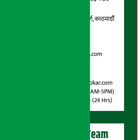
सम्पर्क ठेगाना:
कोटेश्वर-३२, बासुकी नगर मार्ग, काठमाडौँ
फोन नम्बर : ०१-५१९९१०८ /
९८५१००६६४८
Email:
arthasarokarnews@gmail.com
पोष्ट बक्स नम्बर : ४०७०
विज्ञापनका लागि:
Email :
info@arthasarokar.com
Phone : 9851017914 (10AM-5PM)
Whatsapp : 9851017914 (24 Hrs)
अर्थ सरोकार Team