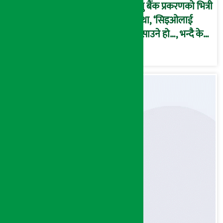
प्रभु बैंक प्रकरणको भित्री
कथा, ‘सिइओलाई
फसाउने हो…, भन्दै के
मात्र गरेनन् मणिरामले ?,
अन्तत: आफैँ जाकिए’