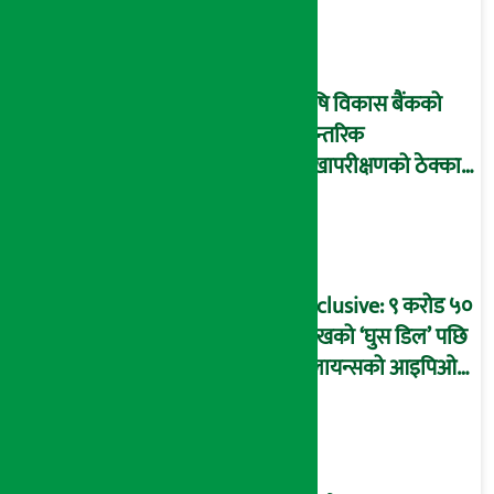
आइडी नम्बर २२७४
माष्टरमाइन्ड !
कृषि विकास बैंकको
आन्तरिक
लेखापरीक्षणको ठेक्का
प्रक्रिया पनि ‘विवाद’मा,
बदनियत बोकेर
कार्यविधि बनाएको
आरोप !
Exclusive: ९ करोड ५०
लाखको ‘घुस डिल’ पछि
रिलायन्सको आइपिओ
अनुमति दिएको
दाबीसहित अख्तियारमा
उजुरी !