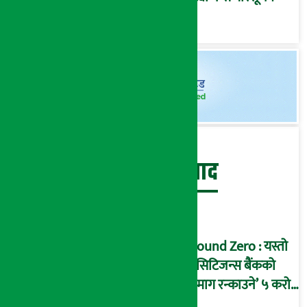
बेथिति मुर्दाबाद
Ground Zero : यस्तो
छ सिटिजन्स बैंकको
‘दिमाग रन्काउने’ ५ करोड
घोटालाको नालीबेली,