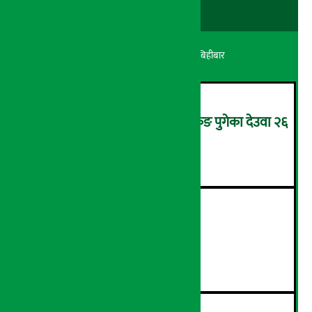
अर्थ सरोकार
२१ श्रावण २०८३, बिहीबार
उपचारका लागि सिंगापुरबाट हङकङ पुगेका देउवा २६
गते स्वदेश फर्किदै !
२
२१औँ ‘अडान डे’ सम्पन्न
३