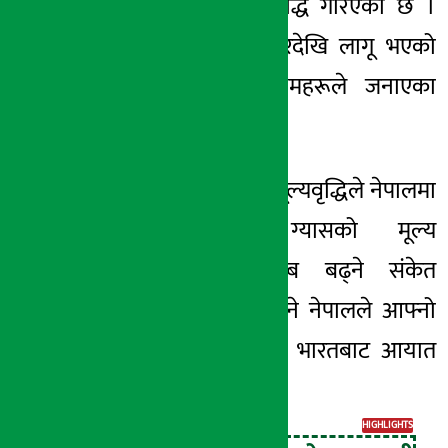
भारतीय रुपैयाँले वृद्धि गरिएको छ ।
नयाँ मूल्य आइतबारदेखि लागू भएको
भारतीय सञ्चारमाध्यमहरूले जनाएका
छन् ।
भारतमा भएको यो मूल्यवृद्धिले नेपालमा
समेत एलपी ग्यासको मूल्य
समायोजनको दबाब बढ्ने
संकेत
देखिएको छ, किनभने नेपालले आफ्नो
सम्पूर्ण एलपी ग्यास भारतबाट आयात
गर्दै आएको छ ।
HIGHLIGHTS