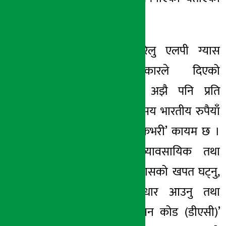
छन् ।
उनका अनुसार घरेलु एलपी ग्यास
सिलिन्डरमा सरकारले दिएको
अनुदानका कारण अझै पनि प्रति
सिलिन्डर करिब ७ सय भारतीय रुपैयाँ
बराबरको ‘अन्डर रिकभरी’ कायम छ ।
पछिल्लो समय व्यावसायिक तथा
औद्योगिक क्षेत्रमा ग्यासको खपत घट्नु,
बुकिङ चक्रमा सुधार आउनु तथा
‘डेलिभरी अथेन्टिकेसन कोड
(डीएसी)’