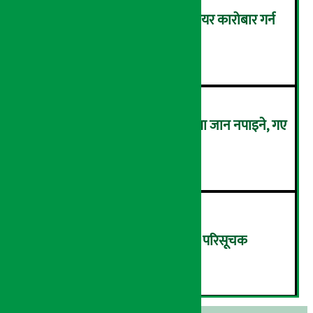
बैठक चलिरहेका बेला सांसदले सेयर कारोबार गर्न
नपाउने !
४
कालो चस्मा लगाएर संसद् बैठकमा जान नपाइने, गए
बैठकमै बस्न नदिइने !
५
बिहीबार १३.८२ अंकले घट्यो नेप्से परिसूचक
६