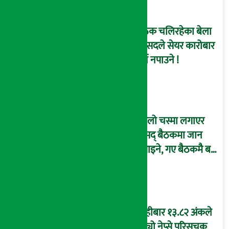
बैठक चलिरहेका बेला
सांसदले सेयर कारोबार
गर्न नपाउने !
कालो चस्मा लगाएर
संसद् बैठकमा जान
नपाइने, गए बैठकमै बस्न
नदिइने !
बिहीबार १३.८२ अंकले
घट्यो नेप्से परिसूचक