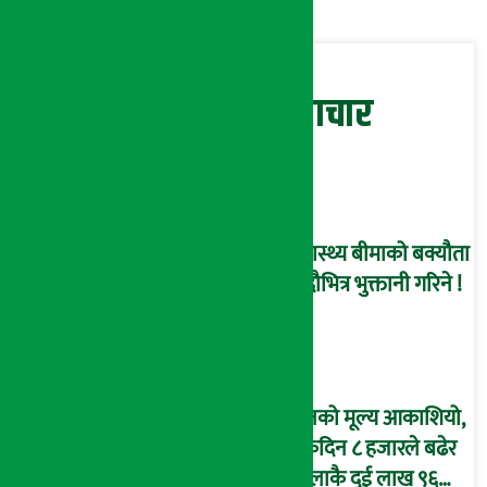
सम्बन्धित समाचार
स्वास्थ्य बीमाको बक्यौता
भदौभित्र भुक्तानी गरिने !
सुनको मूल्य आकाशियो,
एकैदिन ८ हजारले बढेर
तोलाकै दुई लाख ९६