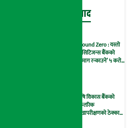
बेथिति मुर्दाबाद
Ground Zero : यस्तो
छ सिटिजन्स बैंकको
‘दिमाग रन्काउने’ ५ करोड
घोटालाको नालीबेली,
आइडी नम्बर २२७४
माष्टरमाइन्ड !
कृषि विकास बैंकको
आन्तरिक
लेखापरीक्षणको ठेक्का
प्रक्रिया पनि ‘विवाद’मा,