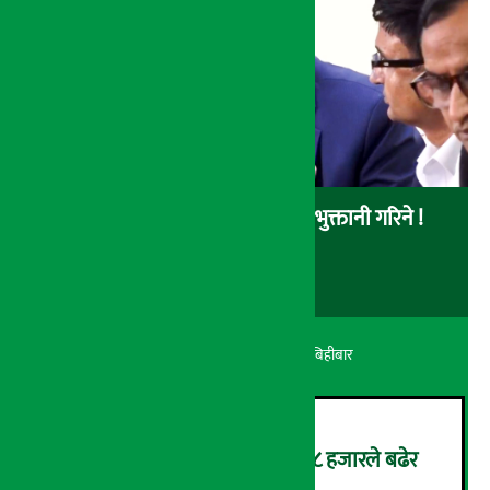
स्वास्थ्य बीमाको बक्यौता भदौभित्र भुक्तानी गरिने !
अर्थ सरोकार
२१ श्रावण २०८३, बिहीबार
सुनको मूल्य आकाशियो, एकैदिन ८ हजारले बढेर