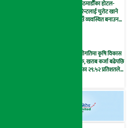
काठमाडौँका होटल-
रेष्टुरेन्टलाई चुरोट खाने
ठाउँ व्यवस्थित बनाउन
निर्देशन
उँधोगतिमा कृषि विकास
बैंक, खराब कर्जा बढेपछि
नाफा २९.५२ प्रतिशतले
घट्यो, ओरालो लाग्दै
इपिएस !