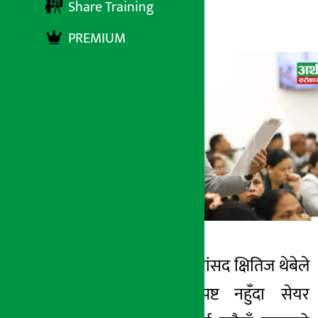
Share Training
अर्थ सरोकार
२५ असार २०८३, बिहीबार १५:५८
PREMIUM
काठमाडौँ । एमाले सांसद क्षितिज थेबेले
अर्थ सरोकार
सरकारी नीति स्पष्ट नहुँदा सेयर
२५ असार २०८३, बिही