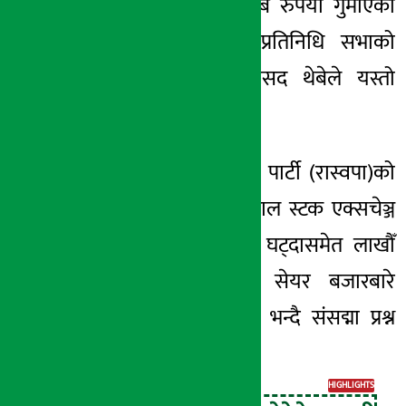
लगानीकर्ताले ५ खर्ब रुपैयाँ गुमाएको
बताएका छन् । प्रतिनिधि सभाको
बैठकमा बोल्दै सांसद थेबेले यस्तो
बताएका हुन् ।
उनले राष्ट्रिय स्वतन्त्र पार्टी
(रास्वपा)को
सरकार बनेपछि नेपाल स्टक
एक्सचेञ्ज
(नेप्से)
३२९
अंकले
घट्दासमेत लाखौँ
लगानीकर्ता रहेको सेयर बजारबारे
सरकार मौन रहेको भन्दै संसद्मा प्रश्न
उठाएका छन् ।
HIGHLIGHTS