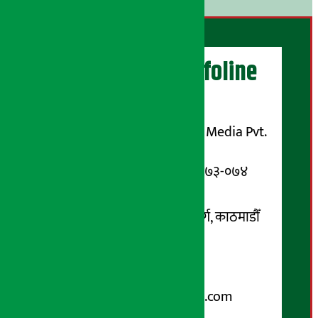
अर्थ सरोकार Infoline
सञ्चालक/ प्रकाशक
शुभम् मिडिया प्रालि (Shubham Media Pvt.
Ltd.)
सूचना विभाग दर्ता नम्बर : १३३-०७३-०७४
सम्पर्क ठेगाना:
कोटेश्वर-३२, बासुकी नगर मार्ग, काठमाडौँ
फोन नम्बर : ०१-५१९९१०८ /
९८५१००६६४८
Email:
arthasarokarnews@gmail.com
पोष्ट बक्स नम्बर : ४०७०