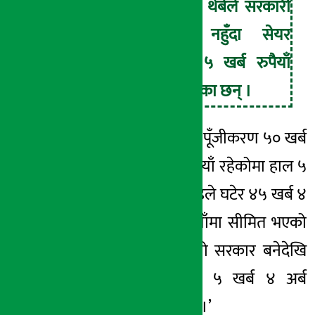
सांसद क्षितिज थेबेले सरकारी
नीति स्पष्ट नहुँदा सेयर
लगानीकर्ताले ५ खर्ब रुपैयाँ
गुमाएको बताएका छन् ।
‘…चैत १२ गते बजार
पूँजीकरण
५० खर्ब
९ अर्ब ३८ करोड रुपैयाँ रहेकोमा हाल ५
खर्ब ४ अर्ब ९५ करोडले घटेर ४५ खर्ब ४
अर्ब ४३ करोड रुपैयाँमा सीमित भएको
छ ।’, उनले भने, ‘यो सरकार बनेदेखि
सेयर लगानीकर्ताले ५ खर्ब ४ अर्ब
रुपैयाँ गुमाएका छन् ।’