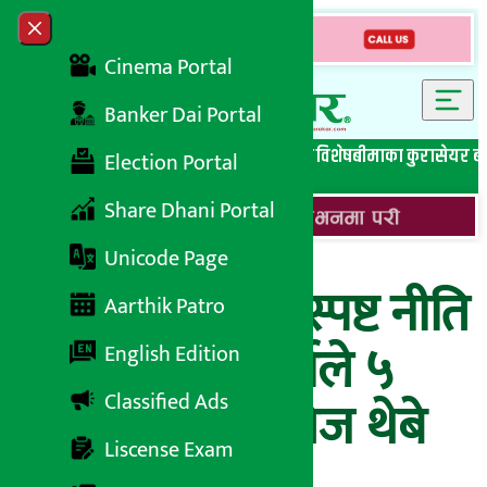
Skip to content
Close menu
Cinema Portal
Banker Dai Portal
सबै समाचार
बेथिति मुर्दाबाद
बैंकिङ विशेष
लघुवित्त विशेष
बीमाका कुरा
सेयर ब
Election Portal
Share Dhani Portal
Unicode Page
‘सेयर बजारप्रति स्पष्ट नीति
Aarthik Patro
नहुँदा लगानीकर्ताले ५
English Edition
Classified Ads
खर्ब गुमाए’- क्षितिज थेबे
Liscense Exam