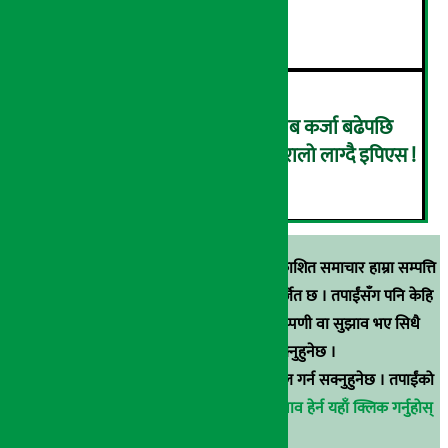
व्यवस्थित बनाउन निर्देशन
५
उँधोगतिमा कृषि विकास बैंक, खराब कर्जा बढेपछि
नाफा २९.५२ प्रतिशतले घट्यो, ओरालो लाग्दै इपिएस !
६
स्रोत खुलाइएका बाहेक अर्थ सरोकार डटकममा प्रकाशित समाचार हाम्रा सम्पत्ति
हुन् । कुनै पनि खालको पुन: प्रकाशन / प्रशारण बर्जित छ । तपाईंसँग पनि केहि
समाचार छन्, वा हाम्रा समाचारप्रति कुनै टिकाटिप्पणी वा सुझाव भए सिधै
९८५१००६६४८मा सम्पर्क गर्न सक्नुहुनेछ ।
वा
arthasarokarnews@gmail.com
मा ई-मेल गर्न सक्नुहुनेछ । तपाईंको
परिचय गोप्य राखिनेछ ।
अर्थ सरोकार समाचार प्रभाव हेर्न यहाँ क्लिक गर्नुहोस्
।