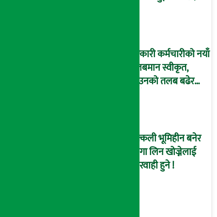
हजार पुग्यो !
सरकारी कर्मचारीको नयाँ
तलबमान स्वीकृत,
साउनको तलब बढेर
आउँदै !
नक्कली भूमिहीन बनेर
जग्गा लिन खोज्नेलाई
कारवाही हुने !