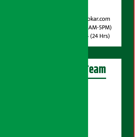
विज्ञापनका लागि:
Email :
info@arthasarokar.com
Phone : 9851017914 (10AM-5PM)
Whatsapp : 9851017914 (24 Hrs)
अर्थ सरोकार Team
प्रधान सम्पादक:
सुरज प्याकुरेल
कार्यकारी सम्पादक:
सुदर्शन श्रेष्ठ
बरिष्ठ सम्बाददाता: