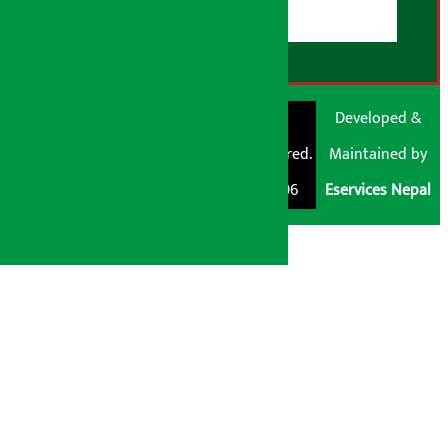
RSS Feed
© Shubham Media
Artha Sarokar®
Developed &
Pvt. Ltd. All Rights
Trademark Registered.
Maintained by
Reserved 2026.
Regd. No. : 047796
Eservices Nepal