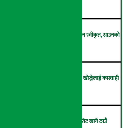
तोलाकै दुई लाख ९६ हजार पुग्यो !
२
सरकारी कर्मचारीको नयाँ तलबमान स्वीकृत, साउनको
तलब बढेर आउँदै !
३
नक्कली भूमिहीन बनेर जग्गा लिन खोज्नेलाई कारवाही
हुने !
४
काठमाडौँका होटल-रेष्टुरेन्टलाई चुरोट खाने ठाउँ