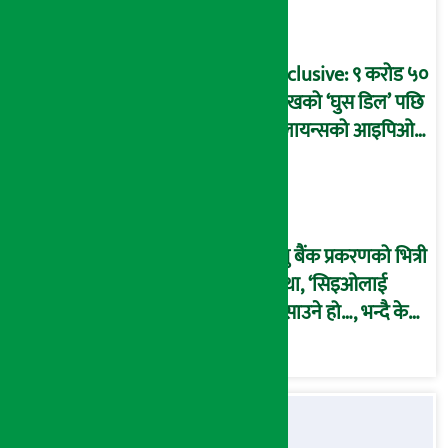
बदनियत बोकेर
कार्यविधि बनाएको
आरोप !
Exclusive: ९ करोड ५०
लाखको ‘घुस डिल’ पछि
रिलायन्सको आइपिओ
अनुमति दिएको
दाबीसहित अख्तियारमा
उजुरी !
प्रभु बैंक प्रकरणको भित्री
कथा, ‘सिइओलाई
फसाउने हो…, भन्दै के
मात्र गरेनन् मणिरामले ?,
अन्तत: आफैँ जाकिए’