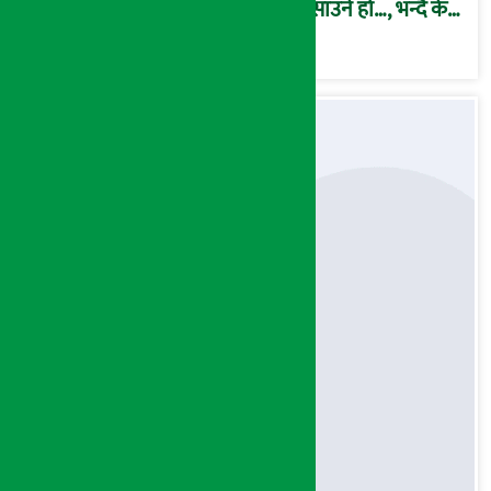
फसाउने हो…, भन्दै के
मात्र गरेनन् मणिरामले ?,
अन्तत: आफैँ जाकिए’