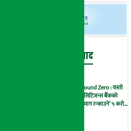
बेथिति मुर्दाबाद
Ground Zero : यस्तो
छ सिटिजन्स बैंकको
‘दिमाग रन्काउने’ ५ करोड
घोटालाको नालीबेली,
आइडी नम्बर २२७४
माष्टरमाइन्ड !