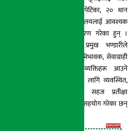
डिस्पेन्सर, सुझाव पेटिका, २० थान
कुर्चीहरु तथा विद्यालयलाई आवश्यक
सेतो पाटी हस्तान्तरण गरेका हुन् ।
नारायणगढ क्षेत्र प्रमुख भण्डारीले
बैंकको तर्फबाट अभिभावक, सेवाग्राही
तथा समुदायका व्यक्तिहरू आउने
भएकाले उनीहरूका लागि व्यवस्थित,
सम्मानजनक तथा सहज प्रतीक्षा
स्थलको लागि पनि सहयोग गरेका छन्
।
HIGHLIGHTS