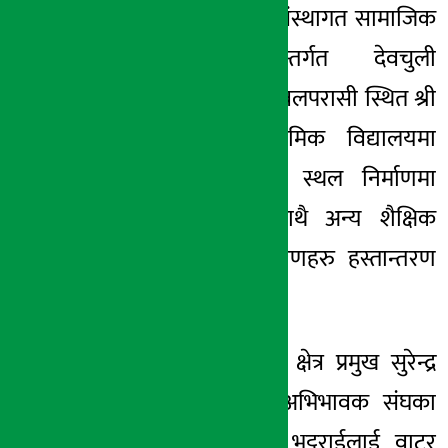
लिमिटेडले आफ्नो संस्थागत सामाजिक
२५ असार २०८३, बिही
उत्तरदायित्व अन्तर्गत देवचुली
नगरपालिका-१५, नवलपरासी स्थित श्री
जन ज्योति माध्यमिक विद्यालयमा
अभिभावक प्रतिक्षा स्थल निर्माणमा
सहयोग गर्नुका साथै अन्य शैक्षिक
सामग्री तथा उपकरणहरु हस्तान्तरण
गरेको छ ।
बैंकका नारायणगढ क्षेत्र प्रमुख सुरेन्द्र
भण्डारीले शिक्षक–अभिभावक संघका
अध्यक्ष पदम राज भट्टराईलाई वाटर