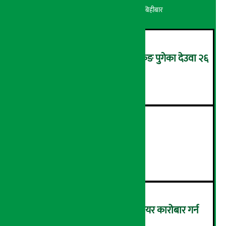
अर्थ सरोकार
२१ श्रावण २०८३, बिहीबार
उपचारका लागि सिंगापुरबाट हङकङ पुगेका देउवा २६
गते स्वदेश फर्किदै !
२
२१औँ ‘अडान डे’ सम्पन्न
३
बैठक चलिरहेका बेला सांसदले सेयर कारोबार गर्न
नपाउने !