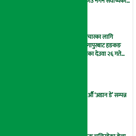
पक्राउ नगर्न सर्वोच्चको
अन्तरिम आदेश !
उपचारका लागि
सिंगापुरबाट हङकङ
पुगेका देउवा २६ गते
स्वदेश फर्किदै !
२१औँ ‘अडान डे’ सम्पन्न