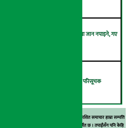
४
कालो चस्मा लगाएर संसद् बैठकमा जान नपाइने, गए
बैठकमै बस्न नदिइने !
५
बिहीबार १३.८२ अंकले घट्यो नेप्से परिसूचक
६
स्रोत खुलाइएका बाहेक अर्थ सरोकार डटकममा प्रकाशित समाचार हाम्रा सम्पत्ति
हुन् । कुनै पनि खालको पुन: प्रकाशन / प्रशारण बर्जित छ । तपाईंसँग पनि केहि