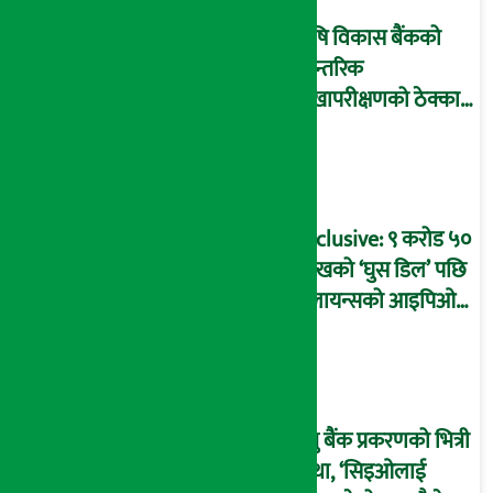
कृषि विकास बैंकको
आन्तरिक
लेखापरीक्षणको ठेक्का
प्रक्रिया पनि ‘विवाद’मा,
बदनियत बोकेर
कार्यविधि बनाएको
आरोप !
Exclusive: ९ करोड ५०
लाखको ‘घुस डिल’ पछि
रिलायन्सको आइपिओ
अनुमति दिएको
दाबीसहित अख्तियारमा
उजुरी !
प्रभु बैंक प्रकरणको भित्री
कथा, ‘सिइओलाई