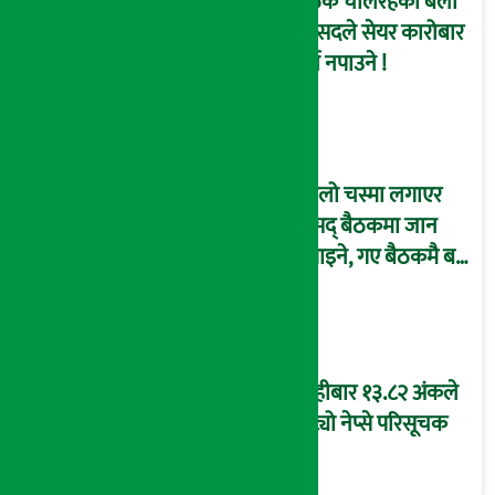
बैठक चलिरहेका बेला
सांसदले सेयर कारोबार
गर्न नपाउने !
कालो चस्मा लगाएर
संसद् बैठकमा जान
नपाइने, गए बैठकमै बस्न
नदिइने !
बिहीबार १३.८२ अंकले
घट्यो नेप्से परिसूचक