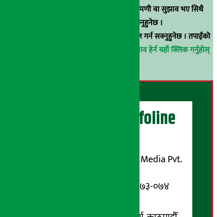
समाचार छन्, वा हाम्रा समाचारप्रति कुनै टिकाटिप्पणी वा सुझाव भए सिधै
९८५१००६६४८मा सम्पर्क गर्न सक्नुहुनेछ ।
वा
arthasarokarnews@gmail.com
मा ई-मेल गर्न सक्नुहुनेछ । तपाईंको
परिचय गोप्य राखिनेछ ।
अर्थ सरोकार समाचार प्रभाव हेर्न यहाँ क्लिक गर्नुहोस्
।
अर्थ सरोकार Infoline
सञ्चालक/ प्रकाशक
शुभम् मिडिया प्रालि (Shubham Media Pvt.
Ltd.)
सूचना विभाग दर्ता नम्बर : १३३-०७३-०७४
सम्पर्क ठेगाना: