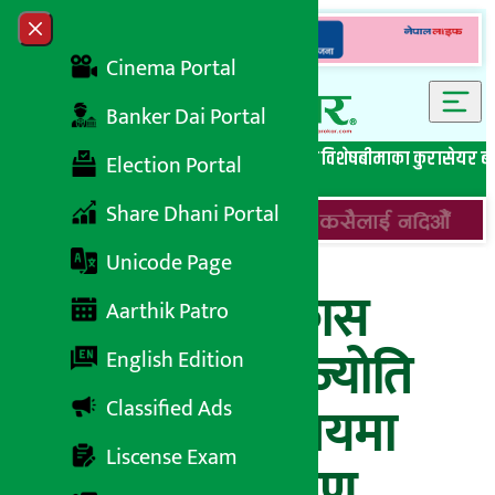
Skip to content
Close menu
Cinema Portal
Banker Dai Portal
सबै समाचार
बेथिति मुर्दाबाद
बैंकिङ विशेष
लघुवित्त विशेष
बीमाका कुरा
सेयर ब
Election Portal
Share Dhani Portal
Unicode Page
कामना सेवा विकास
Aarthik Patro
बैंकद्वारा श्री जन ज्योति
English Edition
Classified Ads
माध्यमिक विद्यालयमा
Liscense Exam
सहयोग हस्तान्तरण