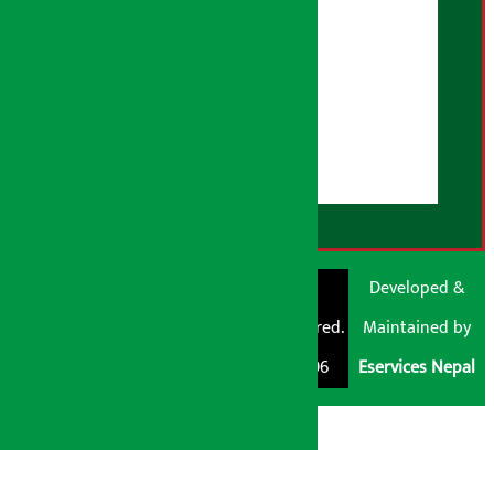
विज्ञापन नीति
AI नीति
हाम्रो बारेमा
युजर गाइडलाइन्स
डिस्क्लेमर नोट
RSS Feed
© Shubham Media
Artha Sarokar®
Developed &
Pvt. Ltd. All Rights
Trademark Registered.
Maintained by
Reserved 2026.
Regd. No. : 047796
Eservices Nepal