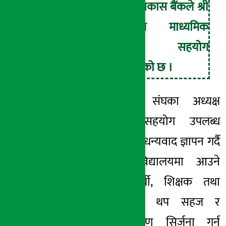
कामना सेवा विकास बैंकले श्री
जन ज्योति माध्यमिक
विद्यालयमा सहयोग
हस्तान्तरण गरेको छ ।
शिक्षक-अभिभावक संघका अध्यक्ष
भट्टराईले उक्त सहयोग उपलब्ध
गराएकोमा बैंकप्रति धन्यवाद ज्ञापन गर्दै
सो सहयोगले विद्यालयमा आउने
अभिभावक, विद्यार्थी, शिक्षक तथा
सेवाग्राहीका लागि थप सहज र
व्यवस्थित वातावरण सिर्जना गर्न