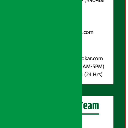
कोटेश्वर-३२, बासुकी नगर मार्ग, काठमाडौँ
फोन नम्बर : ०१-५१९९१०८ /
९८५१००६६४८
Email:
arthasarokarnews@gmail.com
पोष्ट बक्स नम्बर : ४०७०
विज्ञापनका लागि:
Email :
info@arthasarokar.com
Phone : 9851017914 (10AM-5PM)
Whatsapp : 9851017914 (24 Hrs)
अर्थ सरोकार Team
प्रधान सम्पादक: