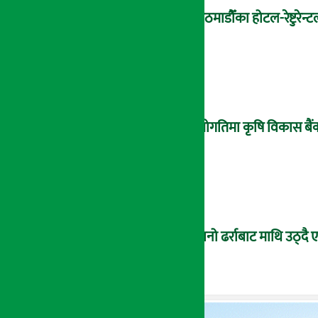
काठमाडौँका होटल-रेष्टुरेन्
उँधोगतिमा कृषि विकास बैं
पुरानो ढर्राबाट माथि उठ्दै