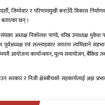
दर्शी, जिम्मेवार र परिणाममुखी बनाउँदै विकास निर्माण
नि बताएका छन् ।
ासंघका
अध्यक्ष
निकोलश
पाण्डे, वरिष्ठ उपाध्यक्ष मुके
ा
पूर्वअध्यक्ष एवं सल्लाहकार जयराम लामिछाने सहभ
न, समयमै आयोजना कार्यान्वयन, मूल्य समायोजन,
बैंकिङ
तथा
नाउन सरकार र निजी क्षेत्रबीचको सहकार्यलाई अझ प्रभाव