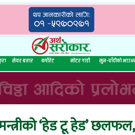
ुरा
सेयर बजार
कर्पोरेट
मोटर गाडी
सुन-चाँदीको भाउ
अन
मन्त्रीको ‘हेड टू हेड’ छलफल