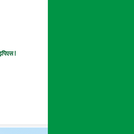
 इपिएस !