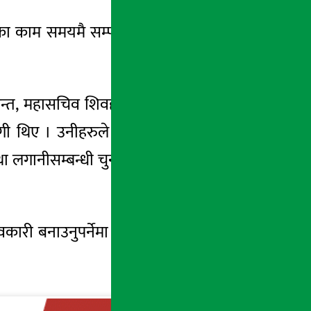
का काम समयमै सम्पन्न गर्न सबै पक्षको सक्रिय र
श पन्त, महासचिव शिवहरि घिमिरे, बागमती प्रदेशका
ागी थिए ।
उनीहरुले
निर्माण क्षेत्रले भोग्दै आएका
 लगानीसम्बन्धी चुनौतीबारे प्रधानमन्त्री शाहलाई
कारी बनाउनुपर्नेमा निर्माण
व्यवसायीहरुले
जोड