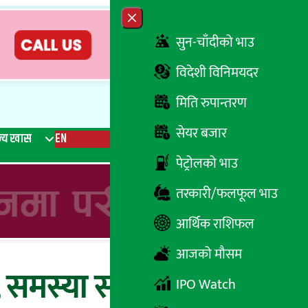
Close menu
सुन-चाँदीको भाउ
विदेशी विनिमयदर
मिति रुपान्तरण
सेयर बजार
्य खास
EN
रेडियो
Recent News
Trending News
Search
पेट्रोलको भाउ
तरकारी/फलफूल भाउ
आर्थिक राशिफल
आजको मौसम
, समस्या समाधान गर्ने
IPO Watch